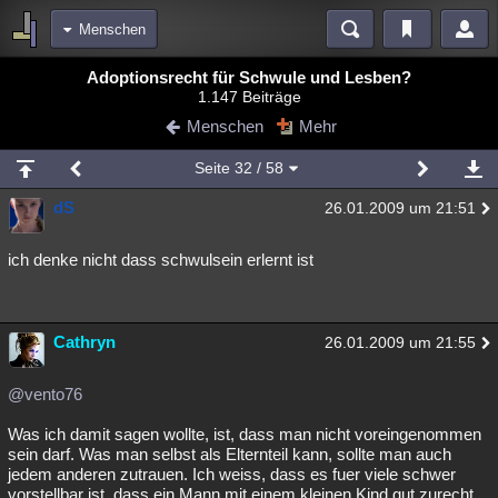
Menschen
Bereiche
Adoptionsrecht für Schwule und Lesben?
1.147 Beiträge
Echtzeit
Diskussionen
Blogs
Videos
Statistiken
Menschen
Mehr
Chat
Wiki
Neuigkeiten
Seite
32
/ 58
meine Rubriken
dS
26.01.2009 um 21:51
Menschen
Wissenschaft
Politik
Mystery
Kriminalfälle
Spiritualität
Verschwörungen
Technologie
Ufologie
ich denke nicht dass schwulsein erlernt ist
Natur
Umfragen
Unterhaltung
weitere Rubriken
Cathryn
26.01.2009 um 21:55
Philosophie
Träume
Orte
Esoterik
Literatur
@vento76
Astronomie
Helpdesk
Gruppen
Gaming
Filme
Was ich damit sagen wollte, ist, dass man nicht voreingenommen
sein darf. Was man selbst als Elternteil kann, sollte man auch
Musik
Clash
Verbesserungen
Allmystery
English
jedem anderen zutrauen. Ich weiss, dass es fuer viele schwer
Übersichten
vorstellbar ist, dass ein Mann mit einem kleinen Kind gut zurecht