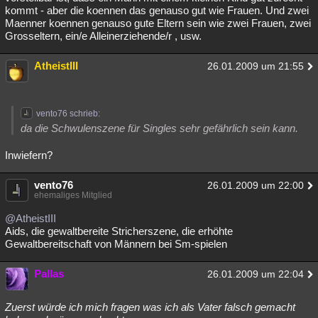
kommt - aber die koennen das genauso gut wie Frauen. Und zwei
Besucht
Teilgenommen
Alle
Neue
Geschlossen
Maenner koennen genauso gute Eltern sein wie zwei Frauen, zwei
Grosseltern, ein/e Alleinerziehende/r , usw.
Lesenswert
Schlüsselwörter
AtheistIII
26.01.2009 um 21:55
vento76 schrieb:
da die Schwulenszene für Singles sehr gefährlich sein kann.
Inwiefern?
vento76
26.01.2009 um 22:00
ehemaliges Mitglied
@AtheistIII
Aids, die gewaltbereite Stricherszene, die erhöhte
Gewaltbereitschaft von Männern bei Sm-spielen
Pallas
26.01.2009 um 22:04
Zuerst würde ich mich fragen was ich als Vater falsch gemacht