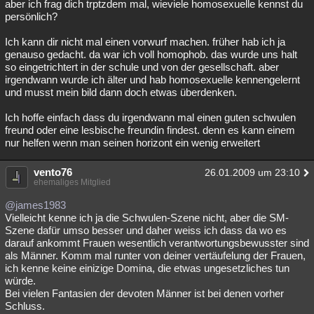
aber ich frag dich trptzdem mal, wieviele homosexuelle kennst du
persönlich?
Ich kann dir nicht mal einen vorwurf machen. früher hab ich ja
genauso gedacht. da war ich voll homophob. das wurde uns halt
so eingetrichtert in der schule und von der gesellschaft. aber
irgendwann wurde ich älter und hab homosexuelle kennengelernt
und musst mein bild dann doch etwas überdenken.
Ich hoffe einfach dass du irgendwann mal einen guten schwulen
freund oder eine lesbische freundin findest. denn es kann einem
nur helfen wenn man seinen horizont ein wenig erweitert
vento76
26.01.2009 um 23:10
ehemaliges Mitglied
@james1983
Vielleicht kenne ich ja die Schwulen-Szene nicht, aber die SM-
Szene dafür umso besser und daher weiss ich dass da wo es
darauf ankommt Frauen wesentlich verantwortungsbewusster sind
als Männer. Komm mal runter von deiner vertäufelung der Frauen,
ich kenne keine einizige Domina, die etwas ungesetzliches tun
würde.
Bei vielen Fantasien der devoten Männer ist bei denen vorher
Schluss.