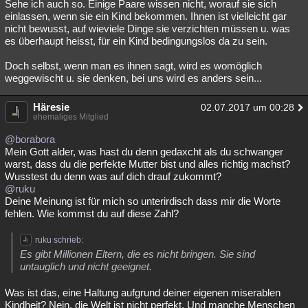
Sehe ich auch so. Einige Paare wissen nicht, worauf sie sich
einlassen, wenn sie ein Kind bekommen. Ihnen ist vielleicht gar
nicht bewusst, auf wieviele Dinge sie verzichten müssen u. was
es überhaupt heisst, für ein Kind bedingungslos da zu sein.
Doch selbst, wenn man es ihnen sagt, wird es womöglich
weggewischt u. sie denken, bei uns wird es anders sein...
Häresie
02.07.2017 um 00:28
ehemaliges Mitglied
@borabora
Mein Gott alder, was hast du denn gedaxcht als du schwanger
warst, dass du die perfekte Mutter bist und alles richtig machst?
Wusstest du denn was auf dich drauf zukommt?
@ruku
Deine Meinung ist für mich so unterirdisch dass mir die Worte
fehlen. Wie kommst du auf diese Zahl?
ruku schrieb:
Es gibt Millionen Eltern, die es nicht bringen. Sie sind
untauglich und nicht geeignet.
Was ist das, eine Haltung aufgrund deiner eigenen miserablen
Kindheit? Nein, die Welt ist nicht perfekt. Und manche Menschen