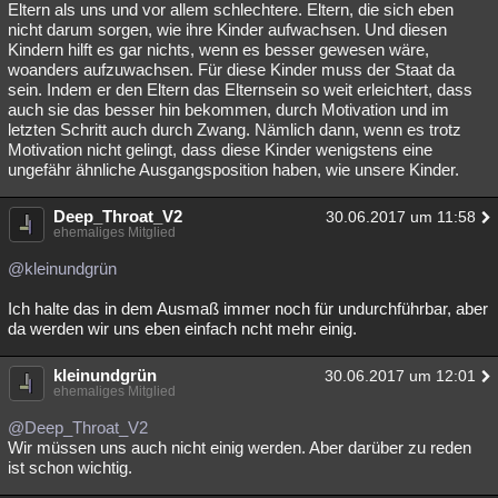
Eltern als uns und vor allem schlechtere. Eltern, die sich eben
Besucht
Teilgenommen
Alle
Neue
Geschlossen
nicht darum sorgen, wie ihre Kinder aufwachsen. Und diesen
Kindern hilft es gar nichts, wenn es besser gewesen wäre,
Lesenswert
Schlüsselwörter
woanders aufzuwachsen. Für diese Kinder muss der Staat da
sein. Indem er den Eltern das Elternsein so weit erleichtert, dass
auch sie das besser hin bekommen, durch Motivation und im
letzten Schritt auch durch Zwang. Nämlich dann, wenn es trotz
Motivation nicht gelingt, dass diese Kinder wenigstens eine
ungefähr ähnliche Ausgangsposition haben, wie unsere Kinder.
Deep_Throat_V2
30.06.2017 um 11:58
ehemaliges Mitglied
@kleinundgrün
Ich halte das in dem Ausmaß immer noch für undurchführbar, aber
da werden wir uns eben einfach ncht mehr einig.
kleinundgrün
30.06.2017 um 12:01
ehemaliges Mitglied
@Deep_Throat_V2
Wir müssen uns auch nicht einig werden. Aber darüber zu reden
ist schon wichtig.