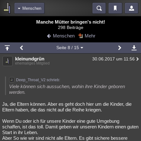
Menschen
Bereiche
Manche Mütter bringen's nicht!
298 Beiträge
Echtzeit
Diskussionen
Blogs
Videos
Statistiken
Menschen
Mehr
Chat
Wiki
Neuigkeiten
Seite
8
/ 15
meine Rubriken
kleinundgrün
30.06.2017 um 11:56
Menschen
Wissenschaft
Politik
Mystery
Kriminalfälle
ehemaliges Mitglied
Spiritualität
Verschwörungen
Technologie
Ufologie
Deep_Throat_V2 schrieb:
Natur
Umfragen
Unterhaltung
Viele können sich aussuchen, wohin ihre Kinder geboren
werden.
weitere Rubriken
Ja, die Eltern können. Aber es geht doch hier um die Kinder, die
Philosophie
Träume
Orte
Esoterik
Literatur
Eltern haben, die das nicht auf die Reihe kriegen.
Astronomie
Helpdesk
Gruppen
Gaming
Filme
Wenn Du oder ich für unsere Kinder eine gute Umgebung
schaffen, ist das toll. Damit geben wir unseren Kindern einen guten
Musik
Clash
Verbesserungen
Allmystery
English
Start in ihr Leben.
Aber So wie wir sind nicht alle Eltern. Es gibt sichere bessere
Übersichten