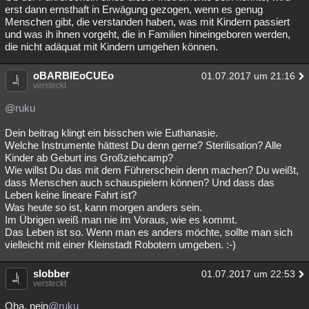
erst dann ernsthaft in Erwägung gezogen, wenn es genug
Menschen gibt, die verstanden haben, was mit Kindern passiert
und was ih ihnen vorgeht, die in Familien hineingeboren werden,
die nicht adäquat mit Kindern umgehen können.
oBARBIEoCUEo
01.07.2017 um 21:16
versteckt
@ruku
Dein beitrag klingt ein bisschen wie Euthanasie.
Welche Instrumente hättest Du denn gerne? Sterilisation? Alle
Kinder ab Geburt ins Großziehcamp?
Wie willst Du das mit dem Führerschein denn machen? Du weißt,
dass Menschen auch schauspielern können? Und dass das
Leben keine lineare Fahrt ist?
Was heute so ist, kann morgen anders sein.
Im Übrigen weiß man nie im Voraus, wie es kommt.
Das Leben ist so. Wenn man es anders möchte, sollte man sich
vielleicht mit einer Kleinstadt Robotern umgeben. :-)
slobber
01.07.2017 um 22:53
versteckt
Oha, nein
@ruku