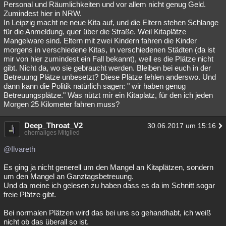
Personal und Räumlichkeiten und vor allem nicht genug Geld.
Zumindest hier in NRW.
In Leipzig macht ne neue Kita auf, und die Eltern stehen Schlange
für die Anmeldung, quer über die Straße. Weil Kitaplätze
Mangelware sind. Eltern mit zwei Kindern fahren die Kinder
morgens in verschiedene Kitas, in verschiedenen Städten (da ist
mir von hier zumindest ein Fall bekannt), weil es die Plätze nicht
gibt. Nicht da, wo sie gebraucht werden. Bleiben bei euch in der
Betreuung Plätze unbesetzt? Diese Plätze fehlen anderswo. Und
dann kann die Politik natürlich sagen: " wir haben genug
Betreuungsplätze." Was nützt mir ein Kitaplatz, für den ich jeden
Morgen 25 Kilometer fahren muss?
Deep_Throat_V2
30.06.2017 um 15:16
ehemaliges Mitglied
@Ilvareth
Es ging ja nicht generell um den Mangel an Kitaplätzen, sondern
um den Mangel an Ganztagsbetreuung.
Und da meine ich gelesen zu haben dass es da im Schnitt sogar
freie Plätze gibt.
Bei normalen Plätzen wird das bei uns so gehandhabt, ich weiß
nicht ob das überall so ist.