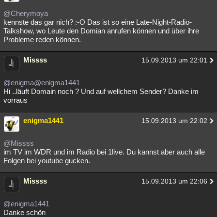
Besucht
Teilgenommen
Alle
Neue
Geschlossen
@Cherymoya
kennste das gar nich? :-O Das ist so eine Late-Night-Radio-
Lesenswert
Schlüsselwörter
Talkshow, wo Leute den Domian anrufen können und über ihre
Probleme reden können.
Missss
15.09.2013 um 22:01
@enigma
@enigma1441
Hi ..läuft Domain noch ? Und auf wellchem Sender? Danke im
vorraus
enigma1441
15.09.2013 um 22:02
@Missss
im TV im WDR und im Radio bei 1live. Du kannst aber auch alle
Folgen bei youtube gucken.
Missss
15.09.2013 um 22:06
@enigma1441
Danke schön