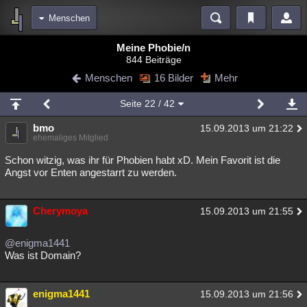
Menschen
Bereiche
Meine Phobie/n
844 Beiträge
Echtzeit
Diskussionen
Blogs
Videos
Statistiken
Menschen
16 Bilder
Mehr
Chat
Wiki
Neuigkeiten
Seite
22
/ 42
meine Rubriken
bmo
15.09.2013 um 21:22
Menschen
Wissenschaft
Politik
Mystery
Kriminalfälle
ehemaliges Mitglied
Spiritualität
Verschwörungen
Technologie
Ufologie
Schon witzig, was ihr für Phobien habt xD. Mein Favorit ist die
Angst vor Enten angestarrt zu werden.
Natur
Umfragen
Unterhaltung
weitere Rubriken
Cherymoya
15.09.2013 um 21:55
Philosophie
Träume
Orte
Esoterik
Literatur
@enigma1441
Astronomie
Helpdesk
Gruppen
Gaming
Filme
Was ist Domain?
Musik
Clash
Verbesserungen
Allmystery
English
enigma1441
15.09.2013 um 21:56
Übersichten