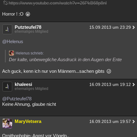
https://www.youtube.com/watch?v=26PkB68p8nI
Horror ! :O
Putzteufel78
15.09.2013 um 23:29
ehemaliges Mitglied
@Helenus
Helenus schrieb:
Der kalte, unbewegliche Ausdruck in den Augen der Ente
Ach guck, kenn ich nur von Männern...sachen gibts
khaleesi
16.09.2013 um 19:12
ehemaliges Mitglied
@Putzteufel78
Keine Ahnung, glaube nicht
MaryVetsera
16.09.2013 um 19:57
Ornithophobie- Angst vor Vögeln..