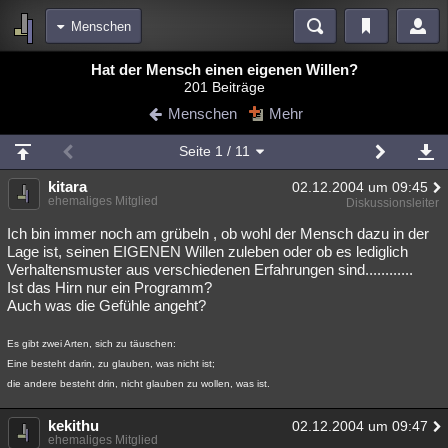
Menschen
Bereiche
Hat der Mensch einen eigenen Willen?
201 Beiträge
Echtzeit
Diskussionen
Blogs
Videos
Statistiken
Menschen
Mehr
Chat
Wiki
Neuigkeiten
2
Seite
1
/ 11
meine Rubriken
kitara
02.12.2004 um 09:45
Menschen
Wissenschaft
Politik
Mystery
Kriminalfälle
ehemaliges Mitglied
Diskussionsleiter
Spiritualität
Verschwörungen
Technologie
Ufologie
Ich bin immer noch am grübeln , ob wohl der Mensch dazu in der
Lage ist, seinen EIGENEN Willen zuleben oder ob es lediglich
Verhaltensmuster aus verschiedenen Erfahrungen sind............
Natur
Umfragen
Unterhaltung
Ist das Hirn nur ein Programm?
weitere Rubriken
Auch was die Gefühle angeht?
Philosophie
Träume
Orte
Esoterik
Literatur
Es gibt zwei Arten, sich zu täuschen:
Eine besteht darin, zu glauben, was nicht ist;
Astronomie
Helpdesk
Gruppen
Gaming
Filme
die andere besteht drin, nicht glauben zu wollen, was ist.
Musik
Clash
Verbesserungen
Allmystery
English
kekithu
02.12.2004 um 09:47
Übersichten
ehemaliges Mitglied