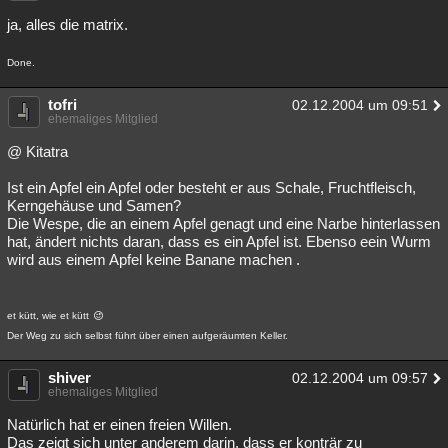
Besucht
Teilgenommen
Alle
Neue
Geschlossen
ja, alles die matrix.
Lesenswert
Schlüsselwörter
Done.
tofri
02.12.2004 um 09:51
ehemaliges Mitglied
@ Kitatra
Ist ein Apfel ein Apfel oder besteht er aus Schale, Fruchtfleisch,
Kerngehäuse und Samen?
Die Wespe, die an einem Apfel genagt und eine Narbe hinterlassen
hat, ändert nichts daran, dass es ein Apfel ist. Ebenso eein Wurm
wird aus einem Apfel keine Banane machen .
et kütt, wie et kütt
Der Weg zu sich selbst führt über einen aufgeräumten Keller.
shiver
02.12.2004 um 09:57
ehemaliges Mitglied
Natürlich hat er einen freien Willen.
Das zeigt sich unter anderem darin, dass er konträr zu