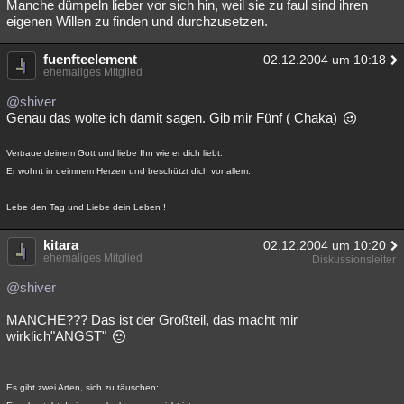
Manche dümpeln lieber vor sich hin, weil sie zu faul sind ihren
eigenen Willen zu finden und durchzusetzen.
fuenfteelement
02.12.2004 um 10:18
ehemaliges Mitglied
@shiver
Genau das wolte ich damit sagen. Gib mir Fünf ( Chaka)
Vertraue deinem Gott und liebe Ihn wie er dich liebt.
Er wohnt in deimnem Herzen und beschützt dich vor allem.
Lebe den Tag und Liebe dein Leben !
kitara
02.12.2004 um 10:20
ehemaliges Mitglied
Diskussionsleiter
@shiver
MANCHE??? Das ist der Großteil, das macht mir
wirklich"ANGST"
Es gibt zwei Arten, sich zu täuschen: