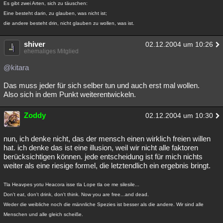
Es gibt zwei Arten, sich zu täuschen:
Eine besteht darin, zu glauben, was nicht ist;
die andere besteht drin, nicht glauben zu wollen, was ist.
shiver
02.12.2004 um 10:26
ehemaliges Mitglied
@kitara
Das muss jeder für sich selber tun und auch erst mal wollen.
Also sich in dem Punkt weiterentwickeln.
Zoddy
02.12.2004 um 10:30
nun, ich denke nicht, das der mensch einen wirklich freien willen
hat. ich denke das ist eine illusion, weil wir nicht alle faktoren
berücksichtigen können. jede entscheidung ist für mich nichts
weiter als eine riesige formel, die letztendlich ein ergebnis bringt.
Tla Heavpes yotu Heacora isse tla Lope tla oe me silesile...
Don't eat, don't drink, don't think. Now you are free...and dead.
Weder die weibliche noch die männliche Spezies ist besser als die andere. Wir sind alle
Menschen und alle gleich scheiße.