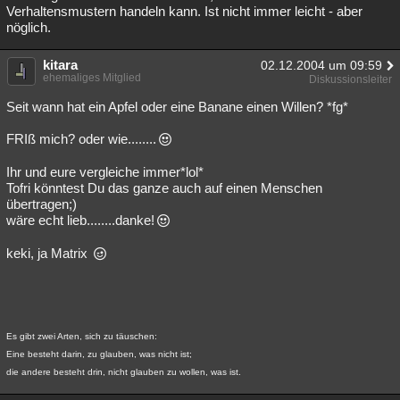
Verhaltensmustern handeln kann. Ist nicht immer leicht - aber
nöglich.
kitara
02.12.2004 um 09:59
ehemaliges Mitglied
Diskussionsleiter
Seit wann hat ein Apfel oder eine Banane einen Willen? *fg*
FRIß mich? oder wie........
Ihr und eure vergleiche immer*lol*
Tofri könntest Du das ganze auch auf einen Menschen
übertragen;)
wäre echt lieb........danke!
keki, ja Matrix
Es gibt zwei Arten, sich zu täuschen:
Eine besteht darin, zu glauben, was nicht ist;
die andere besteht drin, nicht glauben zu wollen, was ist.