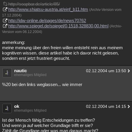
http://soapbar.de/article/85/
http://www.shiatsu-austria.at/einf_b11.htm
(Archiv-Version vom
17.12.2004)
http://idw-online.de/pages/de/news70762
http://www.spiegel.de/spiegel/0,1518,328830,00.html
(Archiv-
Version vom 06.12.2004)
anmerkung:
meine meinung über den freien willen entsteht rein aus meinem
kognitiven wissen. diese artikel habe ich davor nicht gelesen,
sondern erst jetzt frustriert gesucht.
nautic
02.12.2004 um 13:50
ehemaliges Mitglied
%20 bei den links weglassen... wie immer
ok
02.12.2004 um 14:15
ehemaliges Mitglied
Ist der Mensch fähig Entscheidungen zu treffen?
Und wenn ja auf welcher Grundlage trifft er sie?
Zählt die Grundlage oder was man daraus macht?