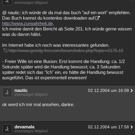
ehemaliges Mitglied
@ nautic: ich würde dir da mal das buch "auf ein wort" empfehlen.
Das Buch kannst du kostenlos downloaden auf
http://www.zurwahrheit.de
.
Ich meine damit den Bericht ab Seite 201. Ich würde gerne wissen
was du davon hälst.
Im Internet habe ich noch was interessantes gefunden.
http://www.geistig-frei.com/forum/index.php?topic=2175.15
- Freier Wille ist eine Illusion: Erst kommt die Handlung; ca. 1/2
Sekunde später wird die Handlung bewusst; ca. 3 Sekunden
später redet sich das "Ich" ein, es hätte die Handlung bewusst
ausgeführt. Das ist experimentell erwiesen!
nautic
02.12.2004 um 16:08
ehemaliges Mitglied
ok werd ich mir mal ansehen, danke.
devamala
02.12.2004 um 17:58
ehemaliges Mitglied