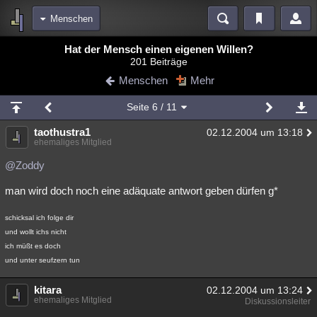
Menschen
Bereiche
Hat der Mensch einen eigenen Willen?
201 Beiträge
Echtzeit
Diskussionen
Blogs
Videos
Statistiken
Menschen
Mehr
Chat
Wiki
Neuigkeiten
Seite
6
/ 11
meine Rubriken
taothustra1
02.12.2004 um 13:18
Menschen
Wissenschaft
Politik
Mystery
Kriminalfälle
ehemaliges Mitglied
Spiritualität
Verschwörungen
Technologie
Ufologie
@Zoddy
man wird doch noch eine adäquate antwort geben dürfen g*
Natur
Umfragen
Unterhaltung
weitere Rubriken
schicksal ich folge dir
und wollt ichs nicht
Philosophie
Träume
Orte
Esoterik
Literatur
ich müßt es doch
und unter seufzern tun
Astronomie
Helpdesk
Gruppen
Gaming
Filme
Musik
kitara
Clash
Verbesserungen
Allmystery
English
02.12.2004 um 13:24
ehemaliges Mitglied
Diskussionsleiter
Übersichten