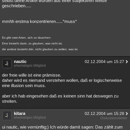
selbst deine Artikel wurden aus einer subjektiven Weise
geschrieben.....
mmhh erstma konzentrieren......*muss*
Es gibt zwei Arten, sich zu täuschen:
Eine besteht darin, zu glauben, was nicht ist;
die andere besteht drin, nicht glauben zu wollen, was ist.
nautic
02.12.2004 um 15:27
ehemaliges Mitglied
der freie wille ist eine prämisse.
daher wird es niemand verstehen wollen, daß er logischerweise
eine illusion sein muss.
aber ich hab eingesehen daß es keinen sinn hat deswegen zu
streiten.
kitara
02.12.2004 um 15:28
ehemaliges Mitglied
Diskussionsleiter
ui nautic, wie vernünftig;) Ich würde damit sagen: Das zählt zum