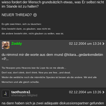
wieso fordert der Mensch grundsätzlich etwas, was Er selbst nicht
Besucht
Teilgenommen
Alle
Neue
Geschlossen
im Stande ist zu halten?
Lesenswert
Schlüsselwörter
NEUER THREAD?
Es gibt zwei Arten, sich zu täuschen:
Eine besteht darin, zu glauben, was nicht ist;
die andere besteht drin, nicht glauben zu wollen, was ist.
Zoddy
02.12.2004 um 13:24
du nimmst mir die worte aus dem mund @kitara...gedankendiebin
=P...
Tla Heavpes yotu Heacora isse tla Lope tla oe me silesile...
Don't eat, don't drink, don't think. Now you are free...and dead.
Weder die weibliche noch die männliche Spezies ist besser als die andere. Wir sind alle
Menschen und alle gleich scheiße.
taothustra1
02.12.2004 um 13:26
ehemaliges Mitglied
na dann haben sich ja zwei adäquate diskussionspartner gefunden