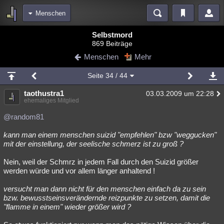
Menschen
Bereiche
Selbstmord
869 Beiträge
Echtzeit
Diskussionen
Blogs
Videos
Statistiken
Menschen
Mehr
Chat
Wiki
Neuigkeiten
Seite
34
/ 44
meine Rubriken
taothustra1
03.03.2009 um 22:28
Menschen
Wissenschaft
Politik
Mystery
Kriminalfälle
ehemaliges Mitglied
Spiritualität
Verschwörungen
Technologie
Ufologie
@random81
kann man einem menschen suizid "empfehlen" bzw "weggucken"
Natur
Umfragen
Unterhaltung
mit der einstellung, der seelische schmerz ist zu groß ?
weitere Rubriken
Nein, weil der Schmrz in jedem Fall durch den Suizid größer
Philosophie
Träume
Orte
Esoterik
Literatur
werden würde und vor allem länger anhaltend !
Astronomie
Helpdesk
Gruppen
Gaming
Filme
versucht man dann nicht für den menschen einfach da zu sein
bzw. bewusstseinsverändernde reizpunkte zu setzen, damit die
Musik
Clash
Verbesserungen
Allmystery
English
"flamme in einem" wieder größer wird ?
Übersichten