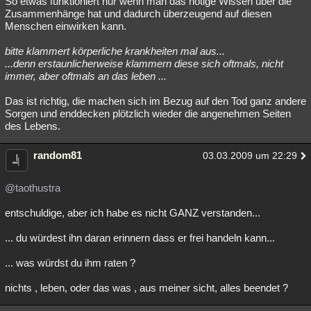
So etwas funktioniert nur wenn man das nötige Wissen über die
Zusammenhänge hat und dadurch überzeugend auf diesen
Besucht
Teilgenommen
Alle
Neue
Geschlossen
Menschen einwirken kann.
Lesenswert
Schlüsselwörter
bitte klammert körperliche krankheiten mal aus...
...denn erstaunlicherweise klammern diese sich oftmals, nicht
immer, aber oftmals an das leben ...
Das ist richtig, die machen sich im Bezug auf den Tod ganz andere
Sorgen und enddecken plötzlich wieder die angenehmen Seiten
des Lebens.
random81
03.03.2009 um 22:29
@taothustra
entschuldige, aber ich habe es nicht GANZ verstanden...
... du würdest ihn daran erinnern dass er frei handeln kann...
... was würdst du ihm raten ?
nichts , leben, oder das was , aus meiner sicht, alles beendet ?