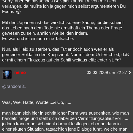
Sorry, aber ein passendes Beispiel kannst Du von mir nicht
verlangen, da müßte ich ja gegen mich selbst argumentieren Du
Fuchs
Mit den Japanern ist das wirklich so eine Sache, für die scheint
das Leben nach dem Tode nie ernsthaft ein Thema oder Frage
gewesen zu sein, ähnlich wie bei den Indern.
Es war und ist einfach eine Tatsache.
Nun, als Held zu sterben, das Tut er doch auch wen er als
gemeiner Soldat in den Krieg zieht. Nur mit dem Unterschied, daß
er mit einem Flugzeug auf ein Schiff weitaus effizienter ist. *g*
nemo
03.03.2009 um 22:37
@random81
Was, Wie, Hätte, Würde ...& Co, .....
man kann sich hier in schriftlicher Form was ausdenken, wie man
handeln möge und stellt sich dabei den Vermittlungsablauf vor .....
jedoch kann man sich nicht darrauf festlegen, ob man dann in
einer akuten Situation, tatsächlich jene Dialoge führt, welche man