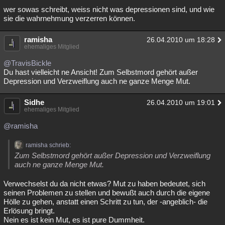
wer sowas schreibt, weiss nicht was depressionen sind, und wie
Besucht
Teilgenommen
Alle
Neue
Geschlossen
sie die wahrnehmung verzerren können.
Lesenswert
Schlüsselwörter
ramisha
26.04.2010 um 18:28
ehemaliges Mitglied
@TravisBickle
Du hast vielleicht ne Ansicht! Zum Selbstmord gehört außer
Depression und Verzweiflung auch ne ganze Menge Mut.
Sidhe
26.04.2010 um 19:01
ehemaliges Mitglied
@ramisha
ramisha schrieb:
Zum Selbstmord gehört außer Depression und Verzweiflung
auch ne ganze Menge Mut.
Verwechselst du da nicht etwas? Mut zu haben bedeutet, sich
seinen Problemen zu stellen und bewußt auch durch die eigene
Hölle zu gehen, anstatt einen Schritt zu tun, der -angeblich- die
Erlösung bringt.
Nein es ist kein Mut, es ist pure Dummheit.