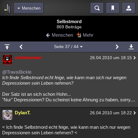
Menschen
Bereiche
Selbstmord
869 Beiträge
Echtzeit
Diskussionen
Blogs
Videos
Statistiken
Menschen
Mehr
Chat
Wiki
Neuigkeiten
Seite
37
/ 44
meine Rubriken
mothwoman
26.04.2010 um 18:15
Menschen
Wissenschaft
Politik
Mystery
Kriminalfälle
Spiritualität
Verschwörungen
Technologie
Ufologie
@TravisBickle
Ich finde Selbstmord echt feige, wie kann man sich nur wegen
Depressionen sein Leben nehmen?
Natur
Umfragen
Unterhaltung
weitere Rubriken
Der Satz ist an sich schon Hohn...
"Nur" Depressionen? Du scheinst keine Ahnung zu haben, sorry....
Philosophie
Träume
Orte
Esoterik
Literatur
DylanT.
26.04.2010 um 18:22
Astronomie
Helpdesk
Gruppen
Gaming
Filme
Musik
Clash
Verbesserungen
Allmystery
English
< Ich finde Selbstmord echt feige, wie kann man sich nur wegen
Depressionen sein Leben nehmen? <
Übersichten