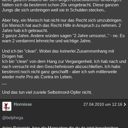
hätten sich da bestimmt schon 20x umgebracht. Diese ganzen
Jungs die sich umbringen weil sie in Schulden stecken..
Aber hey, ein Mensch hat nicht nur das Recht sich umzubringen.
Ein Mensch hat auch das Recht Hilfe in Anspruch zu nehmen. 2
Jahre hab ich gebraucht.
2 ganze Jahre. Andere würden sagen "2 Jahre umsonst.." - ne. Es
warn 2 verdammt lehrreiche und wichtige Jahre.
Und ich bin "clean". Wobei das keinerlei Zusammenhang mit
Drogen hat.
Ich bin "clean" von dem Hang zur Vergangenheit. Ich hab nach und
nach versucht mit den Geschehnissen abzuschließen. Ich habs
bestimmt noch nicht ganz geschafft - aber ich seh mittlerweile
wieder mehr Pro als Contra im Leben.
__
Und das tun viel zuviele Selbstmord-Opfer nicht.
Hornisse
27.04.2010 um 12:16
@belphega
deine Beispiele, bzw die Menschen die du da jetzt beschrieben