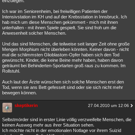
einzulegen.
Besucht
Teilgenommen
Alle
Neue
Geschlossen
Ich war im Seniorenheim, bei freiwilligen Patienten der
Intensivstation im KH und auf der Krebsstation in Innsbruck. Ich
Lesenswert
Schlüsselwörter
hab mich um diese Menschen gekümmert - mich mit ihnen
unterhalten - mit ihnen Spiele gespielt. Sie sind froh um die
Anwesenheit solcher Menschen.
Und das sind Menschen, die teilweise seit langer Zeit ohne große
Mengen Morphium nicht überleben könnten. Keiner davon - nicht
mal die schlimmsten Glioblastom-Opfer haben sich den Tod
gewünscht. Kinder, die keine Beine mehr haben, haben davon
geträumt bei Behinderten-Sportarten groß raus zu kommen. Im
Rollstuhl.
Auch laut der Ärzte wünschen sich solche Menschen erst den
Tod, wenn sie ans Bett gefesselt sind oder sie sich nicht mehr
bewegen können.
skeptikerin
27.04.2010 um 12:06
Selbstmörder sind in erster Linie völlig verzweifelte Menschen, die
keinen Ausweg mehr aus ihrer Situation sehen.
Ich möchte nicht in der emotionalen Notlage vor ihrem Suizid