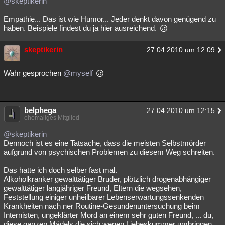
@skeptikerin
Empathie... Das ist wie Humor... Jeder denkt davon genügend zu
haben. Beispiele findest du ja hier ausreichend.
skeptikerin
27.04.2010 um 12:09
Wahr gesprochen
@myself
belphega
27.04.2010 um 12:15
ehemaliges Mitglied
@skeptikerin
Dennoch ist es eine Tatsache, dass die meisten Selbstmörder
aufgrund von psychischen Problemen zu diesem Weg schreiten.
Das hatte ich doch selber fast mal.
Alkoholkranker gewalttätiger Bruder, plötzlich drogenabhängiger
gewalttätiger langjähriger Freund, Eltern die wegsehen,
Feststellung einiger unheilbarer Lebenserwartungssenkenden
Krankheiten nach ner Routine-Gesundenuntersuchung beim
Internisten, ungeklärter Mord an einem sehr guten Freund, ... du,
diese ganzen Mädels die sich wegen Liebeskummer umbringen,