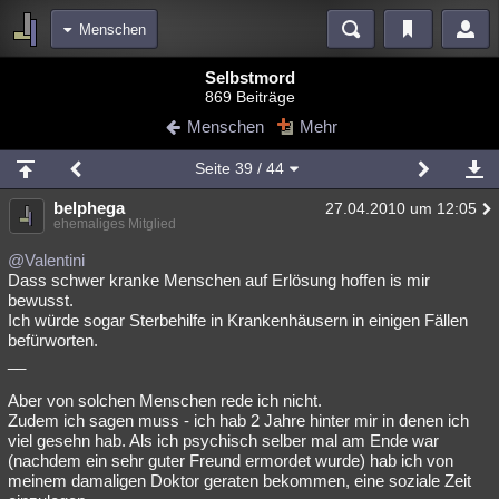
Menschen
Bereiche
Selbstmord
869 Beiträge
Echtzeit
Diskussionen
Blogs
Videos
Statistiken
Menschen
Mehr
Chat
Wiki
Neuigkeiten
Seite
39
/ 44
meine Rubriken
belphega
27.04.2010 um 12:05
Menschen
Wissenschaft
Politik
Mystery
Kriminalfälle
ehemaliges Mitglied
Spiritualität
Verschwörungen
Technologie
Ufologie
@Valentini
Dass schwer kranke Menschen auf Erlösung hoffen is mir
bewusst.
Natur
Umfragen
Unterhaltung
Ich würde sogar Sterbehilfe in Krankenhäusern in einigen Fällen
weitere Rubriken
befürworten.
__
Philosophie
Träume
Orte
Esoterik
Literatur
Aber von solchen Menschen rede ich nicht.
Astronomie
Helpdesk
Gruppen
Gaming
Filme
Zudem ich sagen muss - ich hab 2 Jahre hinter mir in denen ich
viel gesehn hab. Als ich psychisch selber mal am Ende war
Musik
Clash
Verbesserungen
Allmystery
English
(nachdem ein sehr guter Freund ermordet wurde) hab ich von
meinem damaligen Doktor geraten bekommen, eine soziale Zeit
Übersichten