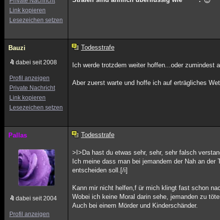
Private Nachricht
Link kopieren
Lesezeichen setzen
Todesstrafe
Bauzi
dabei seit 2008
Ich werde trotzdem weiter hoffen...oder zumindest a
Profil anzeigen
Aber zuerst warte und hoffe ich auf erträgliches We
Private Nachricht
Link kopieren
Lesezeichen setzen
Todesstrafe
Pallas
>I>Da hast du etwas sehr, sehr, sehr falsch versta
Ich meine dass man bei jemandem der Nah an der To
entscheiden soll.[/i]
Kann mir nicht helfen,f ür mich klingt fast schon n
Wobei ich keine Moral darin sehe, jemanden zu töte
dabei seit 2004
Auch bei einem Mörder und Kinderschänder.
Profil anzeigen