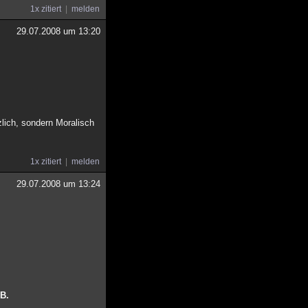
1x zitiert
melden
29.07.2008 um 13:20
lich, sondern Moralisch
1x zitiert
melden
29.07.2008 um 13:24
.B.