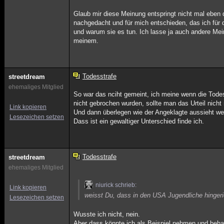
Glaub mir diese Meinung entspringt nicht mal eben
nachgedacht und für mich entschieden, das ich für 
und warum sie es tun. Ich lasse ja auch andere Me
meinem.
Todesstrafe
streetdream
ehemaliges Mitglied
So war das nciht gemeint, ich meine wenn die Tode
nicht gebrochen wurden, sollte man das Urteil nicht 
Link kopieren
Und dann überlegen wie der Angeklagte aussieht we
Lesezeichen setzen
Dass ist ein gewaltiger Unterschied finde ich.
Todesstrafe
streetdream
ehemaliges Mitglied
niurick schrieb:
Link kopieren
weisst Du, dass in den USA Jugendliche hinger
Lesezeichen setzen
Wusste ich nicht, nein.
Aber dass könnte ich als Beispiel nehmen und behau