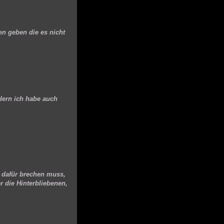
en geben die es nicht
dern ich habe auch
n dafür brechen muss,
r die Hinterbliebenen,