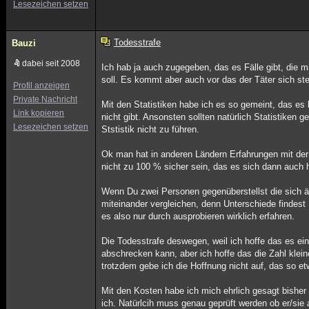
Lesezeichen setzen
Todesstrafe
Bauzi
dabei seit 2008
Ich hab ja auch zugegeben, das es Fälle gibt, die
soll. Es kommt aber auch vor das der Täter sich ste
Profil anzeigen
Private Nachricht
Mit den Statistiken habe ich es so gemeint, das es
Link kopieren
nicht gibt. Ansonsten sollten natürlich Statistiken
Lesezeichen setzen
Ststistik nicht zu führen.
Ok man hat in anderen Ländern Erfahrungen mit der
nicht zu 100 % sicher sein, das es sich dann auch hi
Wenn Du zwei Personen gegenüberstellst die sich 
miteinander vergleichen, denn Unterschiede findest D
es also nur durch ausprobieren wirklich erfahren.
Die Todesstrafe deswegen, weil ich hoffe das es e
abschrecken kann, aber ich hoffe das die Zahl kleine
trotzdem gebe ich die Hoffnung nicht auf, das so e
Mit den Kosten habe ich mich ehrlich gesagt bisher 
ich. Natürlcih muss genau geprüft werden ob er/sie a