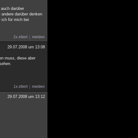
 auch darüber
ie andere darüber denken
ich für mich bei
2x zitiert
melden
29.07.2008 um 13:08
hen muss, diese aber
nsehen.
1x zitiert
melden
29.07.2008 um 13:12