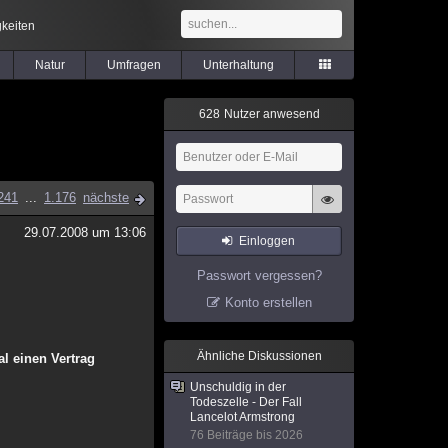
keiten
Natur
Umfragen
Unterhaltung
6
2
8
Nutzer anwesend
241
...
1.176
nächste
29.07.2008 um 13:06
Einloggen
Passwort vergessen?
Konto erstellen
Ähnliche Diskussionen
l einen Vertrag
Unschuldig in der
Todeszelle - Der Fall
Lancelot Armstrong
76 Beiträge bis 2026