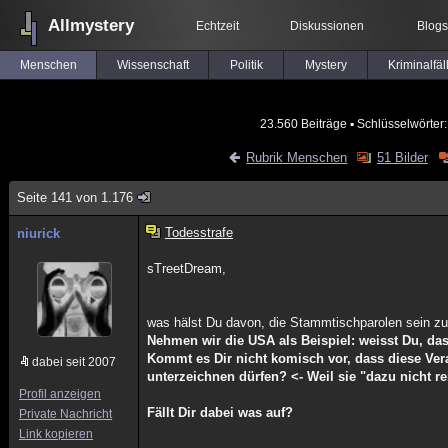
Allmystery
Echtzeit
Diskussionen
Blogs
Menschen
Wissenschaft
Politik
Mystery
Kriminalfäl
23.560 Beiträge
▪ Schlüsselwörter
Rubrik Menschen
51 Bilder
Seite 141 von 1.176
Todesstrafe
niurick
sTreetDream,
was hälst Du davon, die Stammtischparolen sein z
Nehmen wir die USA als Beispiel: weisst Du, da
Kommt es Dir nicht komisch vor, dass diese Ver
dabei seit 2007
unterzeichnen dürfen? <- Weil sie "dazu nicht r
Profil anzeigen
Fällt Dir dabei was auf?
Private Nachricht
Link kopieren