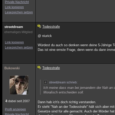
Private Nachricht
Link kopieren
Lesezeichen setzen
Todesstrafe
streetdream
ehemaliges Mitglied
@ niurick
Link kopieren
Würdest du auch so denken wenn deine 5-Jährige To
Lesezeichen setzen
Das ist eine ernste Frage, denn wenn du dann immer
Todesstrafe
Bukowski
streetdream schrieb:
Ich meine dass man bei jemandem der Nah an de
Moralisch entscheiden soll.
dabei seit 2007
Dann hab ich's doch richtig verstanden.
Er steht "Nah an der Todesstrafe" hält sich aber mi
Profil anzeigen
Gesetze sind für alle gemacht. Auch der Mörder hat
Private Nachricht