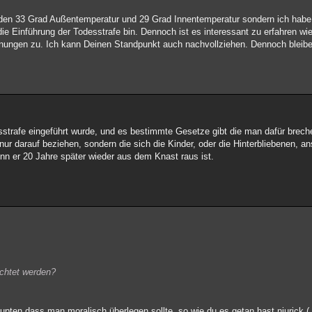
 den 33 Grad Außentemperatur und 29 Grad Innentemperatur sondern ich habe
die Einführung der Todesstrafe bin. Dennoch ist es interessant zu erfahren w
inungen zu. Ich kann Deinen Standpunkt auch nachvollziehen. Dennoch bleibe 
sstrafe eingeführt wurde, und es bestimmte Gesetze gibt die man dafür brec
nur darauf beziehen, sondern die sich die Kinder, oder die Hinterbliebenen, a
nn er 20 Jahre später wieder aus dem Knast raus ist.
ichtet werden?
pten dass man moralisch überlegen sollte, so wie du es getan hast niurick.(