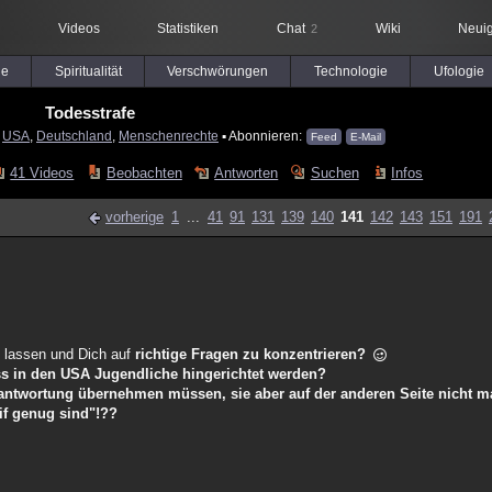
Videos
Statistiken
Chat
Wiki
Neuig
2
le
Spiritualität
Verschwörungen
Technologie
Ufologie
Todesstrafe
:
USA
,
Deutschland
,
Menschenrechte
▪ Abonnieren:
Feed
E-Mail
41 Videos
Beobachten
Antworten
Suchen
Infos
vorherige
1
...
41
91
131
139
140
141
142
143
151
191
u lassen und Dich auf
richtige Fragen zu konzentrieren?
ss in den USA Jugendliche hingerichtet werden?
antwortung übernehmen müssen, sie aber auf der anderen Seite nicht ma
eif genug sind"!??