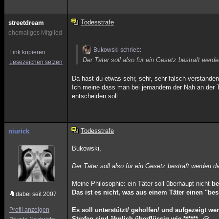
Todesstrafe
streetdream
ehemaliges Mitglied
Bukowski schrieb:
Link kopieren
Der Täter soll also für ein Gesetz bestraft werd
Lesezeichen setzen
Da hast du etwas sehr, sehr, sehr falsch verstanden
Ich meine dass man bei jemandem der Nah an der To
entscheiden soll.
Todesstrafe
niurick
Bukowski,
Der Täter soll also für ein Gesetz bestraft werden d
Meine Philosophie: ein Täter soll überhaupt nicht
be
Das ist es nicht, was aus einem Täter einen "b
dabei seit 2007
Profil anzeigen
Es soll unterstützt/ geholfen/ und aufgezeigt w
Strafen sind ähnlich überflüssig wie ******.