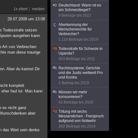
Deutschland: Wann ist es
1x zitiert
melden
ein Schmelztiegel?
9 Beiträge bis 2022
29.07.2008 um 13:08
Aberkennung der
Menschenrechte für
e Todesstrafe setzen
Verbrecher?
n Spuren ausgehen kann.
1.116 Beiträge bis 2019
se Art von Verbrechen
Todesstrafe für Schwule in
chte man diese traurige
Uganda?
453 Beiträge bis 2011
Rechtssysteme, Gerichte
nn. Aber du kannst Dir
und die Justiz weltweit Pro
und Kontra
1 Beitrag bis 2019
icht komplett
e eher faul ist. Man kann
Müssen wir mehr
konsumieren?
42 Beiträge bis 2020
e es nicht ganz
Tötung mit sechs
nes Wunschdenken aber
Messerstichen - Freispruch
aufgrund von Notwehr
362 Beiträge bis 2019
em das Wert sein denke