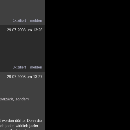
1x zitiert
melden
29.07.2008 um 13:26
3x zitiert
melden
29.07.2008 um 13:27
setzlich, sondern
t werden dürfte. Denn die
ch jeder, wirklich
jeder