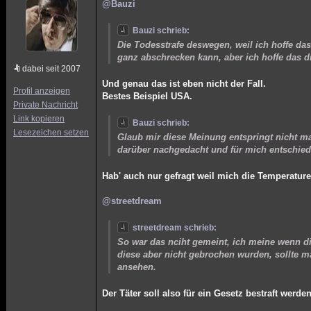
@Bauzi
Bauzi schrieb:
Die Todesstrafe deswegen, weil ich hoffe da
ganz abschrecken kann, aber ich hoffe das di
dabei seit 2007
Und genau das ist eben nicht der Fall.
Profil anzeigen
Bestes Beispiel USA.
Private Nachricht
Link kopieren
Bauzi schrieb:
Lesezeichen setzen
Glaub mir diese Meinung entspringt nicht m
darüber nachgedacht und für mich entschiede
Hab' auch nur gefragt weil mich die Temperatur
@streetdream
streetdream schrieb:
So war das nciht gemeint, ich meine wenn d
diese aber nicht gebrochen wurden, sollte ma
ansehen.
Der Täter soll also für ein Gesetz bestraft werd