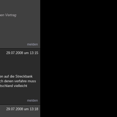
nen Vertrag
melden
29.07.2008 um 13:15
en auf die Streckbank
ach denen verfahre muss
schland vielleicht
melden
29.07.2008 um 13:18