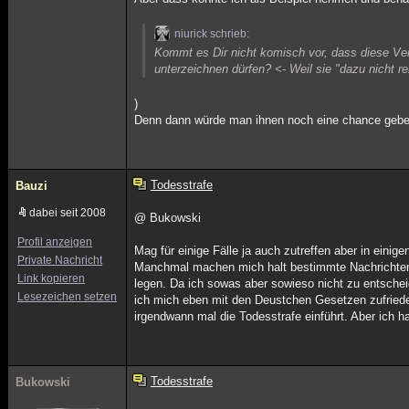
niurick schrieb:
Kommt es Dir nicht komisch vor, dass diese Ve
unterzeichnen dürfen? <- Weil sie "dazu nicht re
)
Denn dann würde man ihnen noch eine chance geben 
Todesstrafe
Bauzi
dabei seit 2008
@ Bukowski
Profil anzeigen
Mag für einige Fälle ja auch zutreffen aber in einig
Private Nachricht
Manchmal machen mich halt bestimmte Nachrichten s
Link kopieren
legen. Da ich sowas aber sowieso nicht zu entsch
Lesezeichen setzen
ich mich eben mit den Deustchen Gesetzen zufrieden
irgendwann mal die Todesstrafe einführt. Aber ich 
Todesstrafe
Bukowski