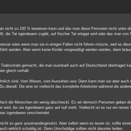
 man nicht zu 100 % beweisen kann und das man diese Personen nicht unter di
llt, die Tat irgendwann zugibt, auf frischer Tat ertappt wird oder das man vo
 besser wäre wenn man sie in einigen Fällen nicht führen müsste, weil es die
 geführt werden. Aber wenn keine Kinder vergewaltigt werden würden, dann bräu
 Todesstrafe gemacht, die man eventuell auch auf Deutschland übertragen ka
er gleich verhält.
ähnlich sind. Vom Wesen, vom Aussehen usw. Dann kann man sie aber auch n
u überall. Die eine ist vielleicht das komplette Arbeitstier während die ander
infach die Menschen ein wenig abschreckt. Es wir dennoch Personen geben di
r wird, bis sie irgendwann ganz auf null steht. Vielleicht ist es nur ein rei
twas irgendwann verschwindet.
nicht so ganz auseinandergesetzt. Aber selbst wenn es teurer ist, sollte ein
uch wirklich schuldig ist. Denn Unschuldige sollten nicht darunter leiden.