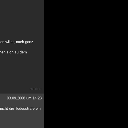
en willst, nach ganz
chen sich zu dem
melden
03.09.2008 um 14:23
nicht die Todesstrafe ein