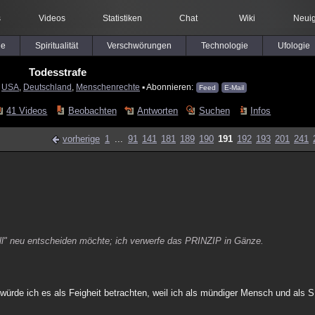
s
Videos
Statistiken
Chat
Wiki
Neuig
le
Spiritualität
Verschwörungen
Technologie
Ufologie
Todesstrafe
:
USA
,
Deutschland
,
Menschenrechte
▪ Abonnieren:
Feed
E-Mail
41 Videos
Beobachten
Antworten
Suchen
Infos
vorherige
1
...
91
141
181
189
190
191
192
193
201
241
Fall" neu entscheiden möchte; ich verwerfe das PRINZIP in Gänze.
 würde ich es als Feigheit betrachten, weil ich als mündiger Mensch und als