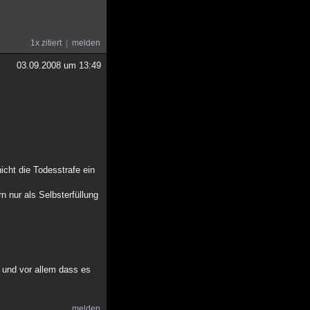
1x zitiert
melden
03.09.2008 um 13:49
icht die Todesstrafe ein
n nur als Selbsterfüllung
n und vor allem dass es
melden