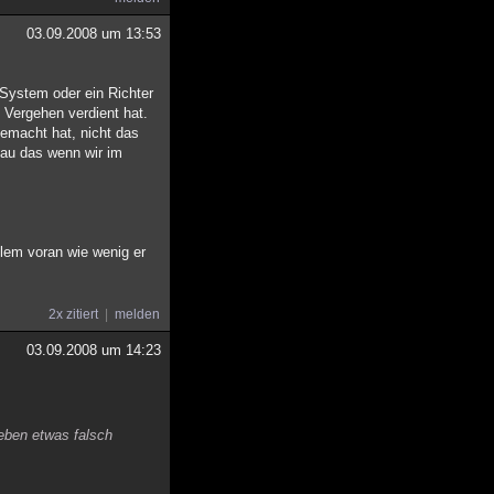
03.09.2008 um 13:53
 System oder ein Richter
 Vergehen verdient hat.
gemacht hat, nicht das
nau das wenn wir im
llem voran wie wenig er
2x zitiert
melden
03.09.2008 um 14:23
Leben etwas falsch