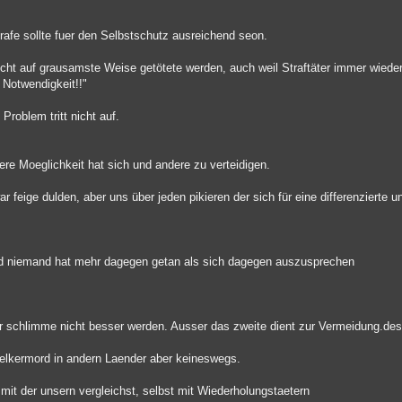
rafe sollte fuer den Selbstschutz ausreichend seon.
ht auf grausamste Weise getötete werden, auch weil Straftäter immer wieder
e Notwendigkeit!!"
Problem tritt nicht auf.
re Moeglichkeit hat sich und andere zu verteidigen.
r feige dulden, aber uns über jeden pikieren der sich für eine differenzierte u
nd niemand hat mehr dagegen getan als sich dagegen auszusprechen
 schlimme nicht besser werden. Ausser das zweite dient zur Vermeidung.des
elkermord in andern Laender aber keineswegs.
mit der unsern vergleichst, selbst mit Wiederholungstaetern