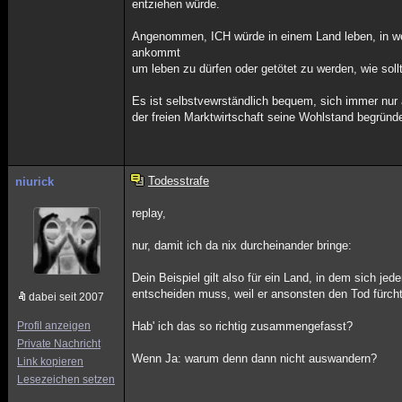
entziehen würde.
Angenommen, ICH würde in einem Land leben, in wel
ankommt
um leben zu dürfen oder getötet zu werden, wie sol
Es ist selbstvewrständlich bequem, sich immer nur
der freien Marktwirtschaft seine Wohlstand begründet
Todesstrafe
niurick
replay,
nur, damit ich da nix durcheinander bringe:
Dein Beispiel gilt also für ein Land, in dem sich j
entscheiden muss, weil er ansonsten den Tod fürc
dabei seit 2007
Profil anzeigen
Hab' ich das so richtig zusammengefasst?
Private Nachricht
Wenn Ja: warum denn dann nicht auswandern?
Link kopieren
Lesezeichen setzen