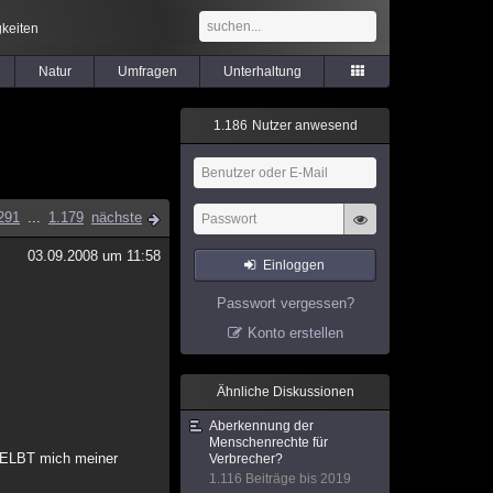
keiten
Natur
Umfragen
Unterhaltung
1
.
1
8
6
Nutzer anwesend
291
...
1.179
nächste
03.09.2008 um 11:58
Einloggen
Passwort vergessen?
Konto erstellen
Ähnliche Diskussionen
Aberkennung der
Menschenrechte für
 SELBT mich meiner
Verbrecher?
1.116 Beiträge bis 2019