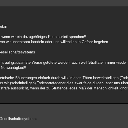
getan
n wenn wir ein dazugehöriges Rechtsurteil sprechen!!
enn wir unachtsam handeln oder uns willentlich in Gefahr begeben.
 Gesellschaftssystems
ht auf grausamste Weise getötete werden, auch weil Straftäter immer wieder 
e Notwendigkeit!!
tnische Säuberungen einfach durch willkürliches Töten bewerkstelligen (Todes
s wir (scheinheiligen) Todesstrafegener dies zwar feige dulden, aber uns über
destrafe ausspricht, wenn der zu Strafende jedes Maß der Menschlichkeit ignori
 Gesellschaftssystems