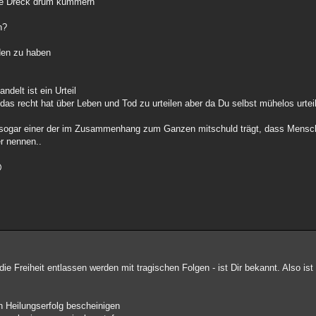
ine Dreck drum kümmern
n?
nden zu haben
delt ist ein Urteil
as recht hat über Leben und Tod zu urteilen aber da Du selbst mühelos urteil
 und sogar einer der im Zusammenhang zum Ganzen mitschuld trägt, dass Mens
r nennen..
e Freiheit entlassen werden mit tragischen Folgen - ist Dir bekannt. Also ist 
n Heilungserfolg bescheinigen