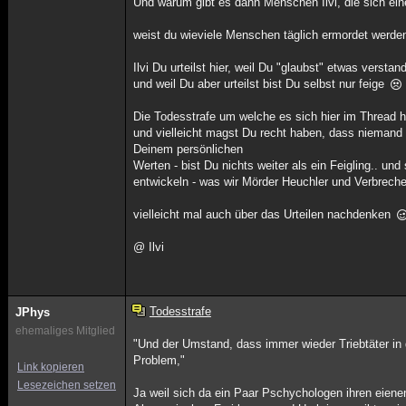
Und warum gibt es dann Menschen Ilvi, die sich e
weist du wieviele Menschen täglich ermordet werde
Ilvi Du urteilst hier, weil Du "glaubst" etwas versta
und weil Du aber urteilst bist Du selbst nur feige
Die Todesstrafe um welche es sich hier im Thread han
und vielleicht magst Du recht haben, dass niemand d
Deinem persönlichen
Werten - bist Du nichts weiter als ein Feigling..
entwickeln - was wir Mörder Heuchler und Verbreche
vielleicht mal auch über das Urteilen nachdenken
@ Ilvi
Todesstrafe
JPhys
ehemaliges Mitglied
"Und der Umstand, dass immer wieder Triebtäter in di
Problem,"
Link kopieren
Lesezeichen setzen
Ja weil sich da ein Paar Pschychologen ihren eiene