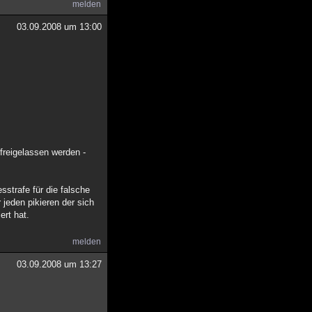
melden
03.09.2008 um 13:00
freigelassen werden -
strafe für die falsche
 jeden pikieren der sich
ert hat.
melden
03.09.2008 um 13:27