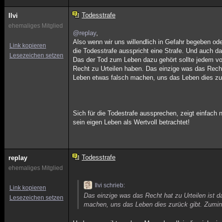
Todesstrafe
Ilvi
ehemaliges Mitglied
@replay
,
Also wenn wir uns willendlich in Gefahr begeben ode
Link kopieren
die Todesstrafe ausspricht eine Strafe. Und auch d
Lesezeichen setzen
Das der Tod zum Leben dazu gehört sollte jedem von
Recht zu Urteilen haben. Das einzige was das Recht 
Leben etwas falsch machen, uns das Leben dies zur
Sich für die Todestrafe aussprechen, zeigt einfach 
sein eigen Leben als Wertvoll betrachtet!
Todesstrafe
replay
ehemaliges Mitglied
Ilvi schrieb:
Link kopieren
Das einzige was das Recht hat zu Urteilen ist d
Lesezeichen setzen
machen, uns das Leben dies zurück gibt. Zumin