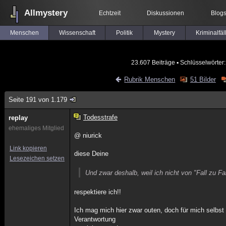
Allmystery
Echtzeit
Diskussionen
Blog
Menschen
Wissenschaft
Politik
Mystery
Kriminalfäl
23.607 Beiträge
▪ Schlüsselwörter
Rubrik Menschen
51 Bilder
Seite 191 von 1.179
Todesstrafe
replay
ehemaliges Mitglied
@ niurick
Link kopieren
diese Deine
Lesezeichen setzen
Und zwar deshalb, weil ich nicht von "Fall zu 
respektiere ich!!
Ich mag mich hier zwar outen, doch für mich selbst
Verantwortung