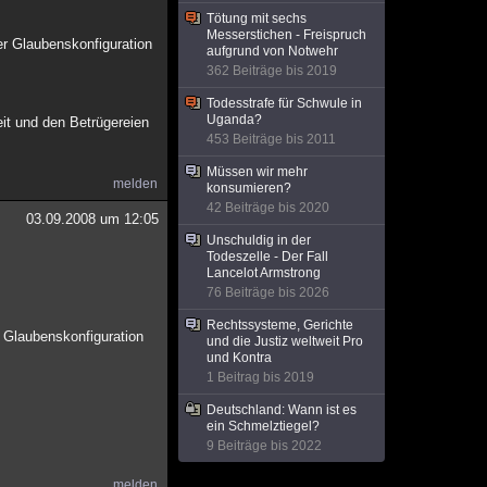
Tötung mit sechs
Messerstichen - Freispruch
r Glaubenskonfiguration
aufgrund von Notwehr
362 Beiträge bis 2019
Todesstrafe für Schwule in
Uganda?
it und den Betrügereien
453 Beiträge bis 2011
Müssen wir mehr
melden
konsumieren?
42 Beiträge bis 2020
03.09.2008 um 12:05
Unschuldig in der
Todeszelle - Der Fall
Lancelot Armstrong
76 Beiträge bis 2026
Rechtssysteme, Gerichte
e Glaubenskonfiguration
und die Justiz weltweit Pro
und Kontra
1 Beitrag bis 2019
Deutschland: Wann ist es
ein Schmelztiegel?
9 Beiträge bis 2022
melden