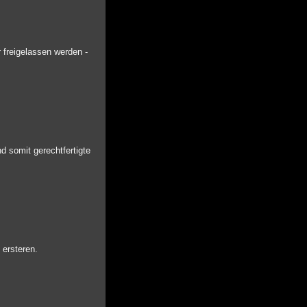
 freigelassen werden -
nd somit gerechtfertigte
 ersteren.