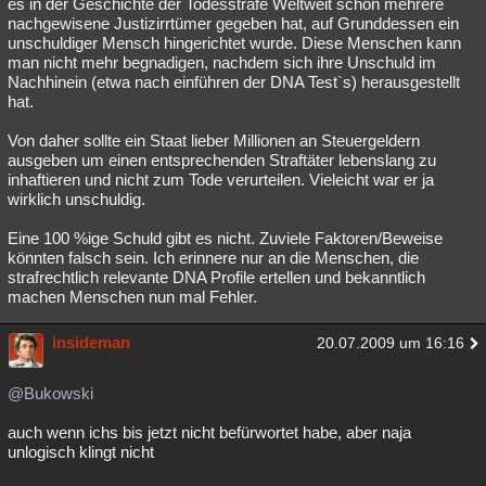
es in der Geschichte der Todesstrafe Weltweit schon mehrere
nachgewisene Justizirrtümer gegeben hat, auf Grunddessen ein
unschuldiger Mensch hingerichtet wurde. Diese Menschen kann
man nicht mehr begnadigen, nachdem sich ihre Unschuld im
Nachhinein (etwa nach einführen der DNA Test`s) herausgestellt
hat.
Von daher sollte ein Staat lieber Millionen an Steuergeldern
ausgeben um einen entsprechenden Straftäter lebenslang zu
inhaftieren und nicht zum Tode verurteilen. Vieleicht war er ja
wirklich unschuldig.
Eine 100 %ige Schuld gibt es nicht. Zuviele Faktoren/Beweise
könnten falsch sein. Ich erinnere nur an die Menschen, die
strafrechtlich relevante DNA Profile ertellen und bekanntlich
machen Menschen nun mal Fehler.
insideman
20.07.2009 um 16:16
@Bukowski
auch wenn ichs bis jetzt nicht befürwortet habe, aber naja
unlogisch klingt nicht