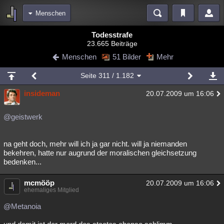
Menschen
Bereiche
Todesstrafe
23.665 Beiträge
Echtzeit
Diskussionen
Blogs
Videos
Statistiken
Menschen
51 Bilder
Mehr
Chat
Wiki
Neuigkeiten
2
Seite
311
/ 1.182
meine Rubriken
insideman
20.07.2009 um 16:06
Menschen
Wissenschaft
Politik
Mystery
Kriminalfälle
Spiritualität
Verschwörungen
Technologie
Ufologie
@geistwerk
Natur
Umfragen
Unterhaltung
na geht doch, mehr will ich ja gar nicht. will ja niemanden
weitere Rubriken
bekehren, hatte nur augrund der moralischen gleichsetzung
bedenken...
Philosophie
Träume
Orte
Esoterik
Literatur
mcmööp
20.07.2009 um 16:06
Astronomie
Helpdesk
Gruppen
Gaming
Filme
ehemaliges Mitglied
Musik
Clash
Verbesserungen
Allmystery
English
@Metanoia
Übersichten