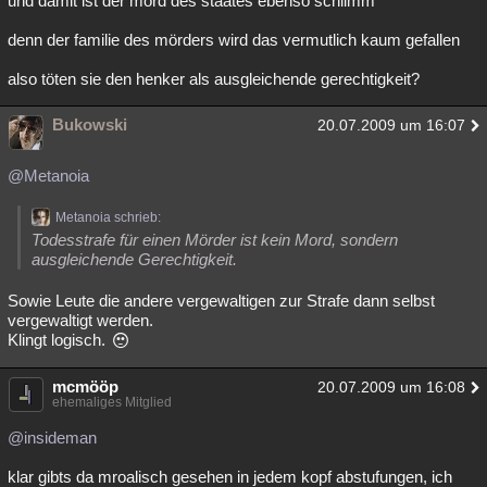
und damit ist der mord des staates ebenso schlimm
Besucht
Teilgenommen
Alle
Neue
Geschlossen
denn der familie des mörders wird das vermutlich kaum gefallen
Lesenswert
Schlüsselwörter
also töten sie den henker als ausgleichende gerechtigkeit?
Bukowski
20.07.2009 um 16:07
@Metanoia
Metanoia schrieb:
Todesstrafe für einen Mörder ist kein Mord, sondern
ausgleichende Gerechtigkeit.
Sowie Leute die andere vergewaltigen zur Strafe dann selbst
vergewaltigt werden.
Klingt logisch.
mcmööp
20.07.2009 um 16:08
ehemaliges Mitglied
@insideman
klar gibts da mroalisch gesehen in jedem kopf abstufungen, ich