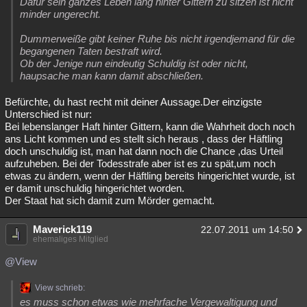
Dafür sein ganzes Leben lang hinter Gittern zu sitzen ist nicht
minder ungerecht.
Dummerweiße gibt keiner Ruhe bis nicht irgendjemand für die
begangenen Taten bestraft wird.
Ob der Jenige nun eindeutig Schuldig ist oder nicht,
haupsache man kann damit abschließen.
Befürchte, du hast recht mit deiner Aussage.Der einzigste
Unterschied ist nur:
Bei lebenslanger Haft hinter Gittern, kann die Wahrheit doch noch
ans Licht kommen und es stellt sich heraus , dass der Häftling
doch unschuldig ist, man hat dann noch die Chance ,das Urteil
aufzuheben. Bei der Todesstrafe aber ist es zu spät,um noch
etwas zu ändern, wenn der Häftling bereits hingerichtet wurde, ist
er damit unschuldig hingerichtet worden.
Der Staat hat sich damit zum Mörder gemacht.
Maverick119
22.07.2011 um 14:50
ehemaliges Mitglied
@View
View schrieb:
es muss schon etwas wie mehrfache Vergewaltigung und