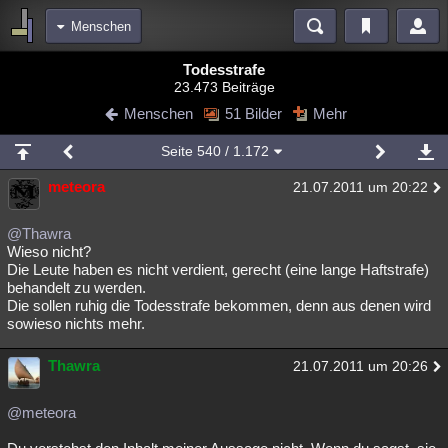
Menschen
Bereiche
Todesstrafe
23.473 Beiträge
Echtzeit
Diskussionen
Blogs
Videos
Statistiken
Menschen
51 Bilder
Mehr
Chat
Wiki
Neuigkeiten
3
Seite
540
/ 1.172
meine Rubriken
meteora
21.07.2011 um 20:22
Menschen
Wissenschaft
Politik
Mystery
Kriminalfälle
Spiritualität
Verschwörungen
Technologie
Ufologie
@Thawra
Wieso nicht?
Die Leute haben es nicht verdient, gerecht (eine lange Haftstrafe)
Natur
Umfragen
Unterhaltung
behandelt zu werden.
weitere Rubriken
Die sollen ruhig die Todesstrafe bekommen, denn aus denen wird
sowieso nichts mehr.
Philosophie
Träume
Orte
Esoterik
Literatur
Thawra
21.07.2011 um 20:26
Astronomie
Helpdesk
Gruppen
Gaming
Filme
Musik
Clash
Verbesserungen
Allmystery
English
@meteora
Übersichten