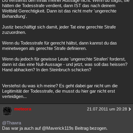
Du verstehst den Inhalt meiner Aussage nicht. Wenn du sagst, sie
hätten die Todesstrafe verdient, dann IST das nach deinem
Besucht
Teilgenommen
Alle
Neue
Geschlossen
Weltbild Gerechtigkeit. Dann ist das nicht mehr 'ungerechte
Behandlung'.
Lesenswert
Schlüsselwörter
Justiz beschäftigt sich damit, jeder Tat eine gerechte Strafe
zuzuordnen.
Wenn du Todesstrafe für gerecht hältst, dann kannst du das
meinetwegen als gerechte Strafe definieren.
Wenn du jedoch für gewisse Leute 'ungerechte Strafen' forderst,
dann ist das eine Null-Aussage - und jetzt, was soll das heissen?
Hand abhacken? In den Steinbruch schicken?
Verstehst du was ich meine? Es geht dabei gar nicht um die
Legitimität der Todesstrafe, die musst du hier gar nicht erst
verteidigen...
meteora
21.07.2011 um 20:28
@Thawra
Das war ja auch auf @Maverick119s Beitrag bezogen.