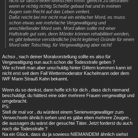
nicht für falsch einen Menschen mmn. gerecht zu bestrafen
wenn er richtig richtig Scheiße gebaut hat und in meinen
Augen sein Recht auf das Leben verliert.
Dafür reicht bei mir nicht mal ein einfacher Mord, es muss
schon etwas wie mehrfache Vergewaltigung und
anschließender Mord sein. Mord allein sollte mit einer
Haftstrafe gut sein, denn Mörder können rehabilitiert werden,
es gibt teilweise verständliche (nicht legitime) Gründe für einen
Mord oder Totschlag, für Vergewaltigung aber nicht!
Achso , nach deiner Moralvorstellung sollte es also für
Vergewaltigung nun auch schon die Todesstrafe geben ?
Wie schnell man aber unschuldig hinter Gittern kommen kann ist
nicht erst seit dem Fall Wettermoderator Kachelmann oder dem
IWF Mann Strauß Kahn bekannt.
Wenn du so denkst, dann hoffe ich für dich , dass dich niemand
beschuldigt, du hättest eine oder mehrere Frauen vergewaltigt und
umgebracht.
PS:
Stell dir mal vor , du würdest einem Serienvergewaltiger zum
Verwechseln ähnlich sehen und es gäbe eben mehrere Zeugen ,
die aussagen du wärst der gesuchte Täter. Jetzt forderst du auch
noch die Todesstrafe ?
Na ein Glück, dass du ja sowieso NIEMANDEM ähnlich siehst