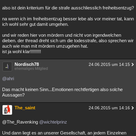
Besucht
Teilgenommen
Alle
Neue
Geschlossen
also ist dein kriterium für die strafe ausschliesslich freiheitsentzug?
na wenn ich im freiheitsentzug besser lebe als vor meiner tat, kann
Lesenswert
Schlüsselwörter
ich wohl sehr gut damit umgehen.
und wir reden hier von mördern und nicht von irgendwelchen
dieben. der thread dreht sich um die todesstrafe, also sprechen wir
auch wie man mit mördern umzugehen hat.
ist ja wohl klar!!!!!!!!!
Nordisch78
24.06.2015 um 14:15
ehemaliges Mitglied
@ahri
Das macht keinen Sinn...Emotionen rechtfertigen also solche
Aussagen?
The_saint
24.06.2015 um 14:16
@The_Ravenking
@wichtelprinz
Und dann liegt es an unserer Gesellschaft, an jedem Einzelnen