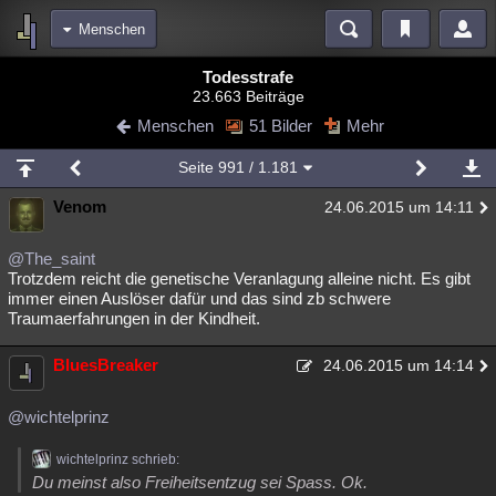
Menschen
Bereiche
Todesstrafe
23.663 Beiträge
Echtzeit
Diskussionen
Blogs
Videos
Statistiken
Menschen
51 Bilder
Mehr
Chat
Wiki
Neuigkeiten
Seite
991
/ 1.181
meine Rubriken
Venom
24.06.2015 um 14:11
Menschen
Wissenschaft
Politik
Mystery
Kriminalfälle
Spiritualität
Verschwörungen
Technologie
Ufologie
@The_saint
Trotzdem reicht die genetische Veranlagung alleine nicht. Es gibt
immer einen Auslöser dafür und das sind zb schwere
Natur
Umfragen
Unterhaltung
Traumaerfahrungen in der Kindheit.
weitere Rubriken
BluesBreaker
Philosophie
Träume
Orte
Esoterik
24.06.2015 um 14:14
Literatur
Astronomie
Helpdesk
Gruppen
Gaming
Filme
@wichtelprinz
Musik
Clash
Verbesserungen
Allmystery
English
wichtelprinz schrieb:
Du meinst also Freiheitsentzug sei Spass. Ok.
Übersichten