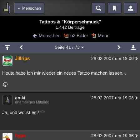
Menschen
Bereiche
Tattoos & "Körperschmuck"
1.442 Beiträge
Echtzeit
Diskussionen
Blogs
Videos
Statistiken
Menschen
52 Bilder
Mehr
Chat
Wiki
Neuigkeiten
Seite
41
/ 73
meine Rubriken
Jillrips
28.02.2007 um 19:00
Menschen
Wissenschaft
Politik
Mystery
Kriminalfälle
Spiritualität
Verschwörungen
Technologie
Ufologie
Heute habe ich mir wieder ein neues Tattoo machen lassen...
Natur
Umfragen
Unterhaltung
weitere Rubriken
aniki
28.02.2007 um 19:08
ehemaliges Mitglied
Philosophie
Träume
Orte
Esoterik
Literatur
Ja, und wo ist es? ^^
Astronomie
Helpdesk
Gruppen
Gaming
Filme
Musik
Clash
Verbesserungen
Allmystery
English
hype
28.02.2007 um 19:36
Übersichten