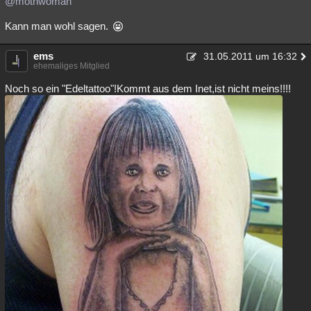
@mothwoman
Besucht
Teilgenommen
Alle
Neue
Geschlossen
Kann man wohl sagen.
Lesenswert
Schlüsselwörter
ems
31.05.2011 um 16:32
ehemaliges Mitglied
Noch so ein "Edeltattoo"!Kommt aus dem Inet,ist nicht meins!!!!