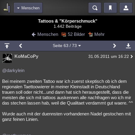
Menschen
Bereiche
Tattoos & "Körperschmuck"
1.442 Beiträge
Echtzeit
Diskussionen
Blogs
Videos
Statistiken
Menschen
52 Bilder
Mehr
Chat
Wiki
Neuigkeiten
Seite
63
/ 73
meine Rubriken
KoMaCoPy
31.05.2011 um 16:22
Menschen
Wissenschaft
Politik
Mystery
Kriminalfälle
Spiritualität
Verschwörungen
Technologie
Ufologie
@darkylein
Bei meinem zweiten Tattoo war ich zuerst skeptisch ob ich dem
Natur
Umfragen
Unterhaltung
regionalen Taettoowierer in meiner Kleinstadt in Deutschland
weitere Rubriken
trauen soll oder nicht...und dann hat sich herausgestellt, dass die
meisten die sich mit tattoos auskennen alle nachfragen wo ich mir
Philosophie
Träume
Orte
Esoterik
Literatur
das stechen lassen hab, weil die Qualitaet verdammt gut waere. ^^
Astronomie
Helpdesk
Gruppen
Gaming
Filme
Wurde auch mit der duennsten vorhandenen Nadel gestochen mit
ganz feinen Linien.
Musik
Clash
Verbesserungen
Allmystery
English
Übersichten