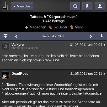
Menschen
Bereiche
Tattoos & "Körperschmuck"
1.442 Beiträge
Echtzeit
Diskussionen
Blogs
Videos
Statistiken
Menschen
52 Bilder
Mehr
Chat
Wiki
Neuigkeiten
Seite
64
/ 73
meine Rubriken
Valkyre
31.05.2011 um 20:04
Menschen
Wissenschaft
Politik
Mystery
Kriminalfälle
ehemaliges Mitglied
Spiritualität
Verschwörungen
Technologie
Ufologie
also sachen gibs.. echt arg.. ne ich bleib da lieber beu schönen
sachen die nich irgendwie krank sind
Natur
Umfragen
Unterhaltung
weitere Rubriken
DeadPoet
31.05.2011 um 22:11
Philosophie
Träume
Orte
Esoterik
Literatur
Ja Tatoos, Tätoowierungen diese Wortschöpfung ist es die mir
Astronomie
Helpdesk
Gruppen
Gaming
Filme
nicht so gefällt. Ich finde die kulturell und traditionsgemäßen
"Tätoowierungen" gut, ich mag auch einige typische Tatoomotive.
Musik
Clash
Verbesserungen
Allmystery
English
Aber mir persönlich gleitet das meist zu sehr ins Szenehafte ab.
Übersichten
Für mich sehen die meisten Tatoos mit denen der