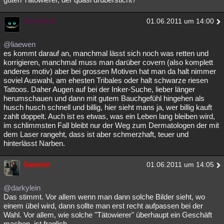
darkylein
01.06.2011 um 14:00
@liaewen
es kommt darauf an, manchmal lässt sich noch was retten und
korrigieren, manchmal muss man darüber covern (also komplett
anderes motiv) aber bei grossen Motiven hat man da halt nimmer
soviel Auswahl, am ehesten Tribales oder halt schwarze riesen
Tattoos. Daher Augen auf bei der Inker-Suche, lieber länger
herumschauen und dann mit gutem Bauchgefühl hingehen als
husch husch schnell und billig, hier sieht mans ja, wer billig kauft
zahlt doppelt. Auch ist es etwas, was ein Leben lang bleiben wird,
im schlimmsten Fall bleibt nur der Weg zum Dermatologen der mit
dem Laser rangeht, dass ist aber schmerzhaft, teuer und
hinterlässt Narben.
liaewen
01.06.2011 um 14:05
@darkylein
Das stimmt. Vor allem wenn man dann solche Bilder sieht, wo
einem übel wird, dann sollte man erst recht aufpassen bei der
Wahl. Vor allem, wie solche "Tätowierer" überhaupt ein Geschäft
machen, ist fraglich.