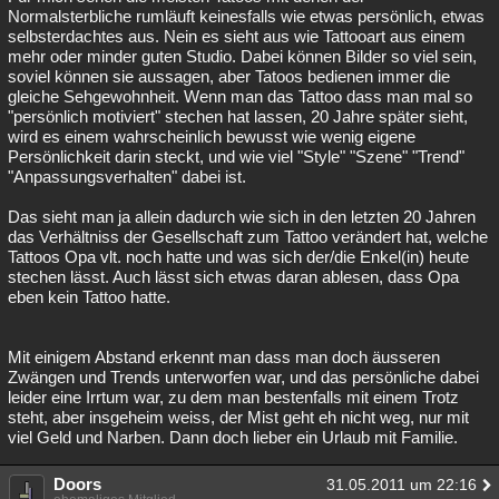
Normalsterbliche rumläuft keinesfalls wie etwas persönlich, etwas
Besucht
Teilgenommen
Alle
Neue
Geschlossen
selbsterdachtes aus. Nein es sieht aus wie Tattooart aus einem
mehr oder minder guten Studio. Dabei können Bilder so viel sein,
Lesenswert
Schlüsselwörter
soviel können sie aussagen, aber Tatoos bedienen immer die
gleiche Sehgewohnheit. Wenn man das Tattoo dass man mal so
"persönlich motiviert" stechen hat lassen, 20 Jahre später sieht,
wird es einem wahrscheinlich bewusst wie wenig eigene
Persönlichkeit darin steckt, und wie viel "Style" "Szene" "Trend"
"Anpassungsverhalten" dabei ist.
Das sieht man ja allein dadurch wie sich in den letzten 20 Jahren
das Verhältniss der Gesellschaft zum Tattoo verändert hat, welche
Tattoos Opa vlt. noch hatte und was sich der/die Enkel(in) heute
stechen lässt. Auch lässt sich etwas daran ablesen, dass Opa
eben kein Tattoo hatte.
Mit einigem Abstand erkennt man dass man doch äusseren
Zwängen und Trends unterworfen war, und das persönliche dabei
leider eine Irrtum war, zu dem man bestenfalls mit einem Trotz
steht, aber insgeheim weiss, der Mist geht eh nicht weg, nur mit
viel Geld und Narben. Dann doch lieber ein Urlaub mit Familie.
Doors
31.05.2011 um 22:16