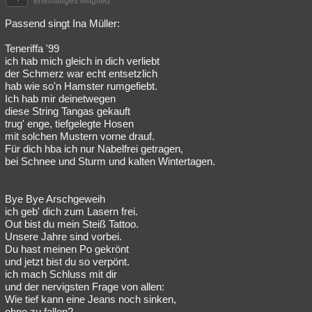
ehemaliges Mitglied
Passend singt Ina Müller:
Teneriffa '99
ich hab mich gleich in dich verliebt
der Schmerz war echt entsetzlich
hab wie so'n Hamster rumgefiebt.
Ich hab mir deinetwegen
diese String Tangas gekauft
trug' enge, tiefgelegte Hosen
mit solchen Mustern vorne drauf.
Für dich hba ich nur Nabelfrei getragen,
bei Schnee und Sturm und kalten Wintertagen.
Bye Bye Arschgeweih
ich geb' dich zum Lasern frei.
Out bist du mein Steiß Tattoo.
Unsere Jahre sind vorbei.
Du hast meinen Po gekrönt
und jetzt bist du so verpönt.
ich mach Schluss mit dir
und der nervigsten Frage von allen:
Wie tief kann eine Jeans noch sinken,
ohne zu fallen?