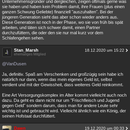
Unternehmensgründer und dergleichen, zeigen oftmals gerne was
sie haben und haben kein Problem damit, ihre Frauen (plus einen
ganzen Schwung Geliebte) finanziell "auszuhalten". Bei der
jüngeren Generation sieht das aber schon wieder anders aus.
Diese Generation ist noch in der Phase, wo sie von früh bis spät
arbeiten, und täten sich schwer damit, einen Partner
durchzufüttern, die oder den sie nur mal kurz vor dem
Schlafengehen sehen.
Stan_Marsh
18.12.2020 um 15:22
ehemaliges Mitglied
@VanDusen
Ja, definitiv. Spaß am Verschenken und großzügig sein habe ich
natürlich nur dann, wenn das mein eigenes Geld ist, selbst
verdient und mit der Gewissheit, dass weiteres Geld reinkommt.
Eine Art Versorgungskomplex im Alter kommt vielleicht auch noch
dazu. Da geht es dann nicht nur um "Frischfleisch und Jugend
gegen Geld" sondern darum, dass man für andere Leute sehr
wichtig ist und gebraucht wird. Vielleicht ähnlich wie ein König, der
seinen Hofstaat durchfüttert.
Dawn
19.12.2020 um 00:33