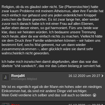
Religion, ob du es glaubst oder nicht. Sie (Pfarrerstochter) hatte
zwar kaum Probleme mit meinem Atheismus, aber ihre Familie hat
mich einfach nur gehasst und uns jeden erdenklichen Knüppel
zwischen die Beine geworfen. Es ist zwar lange her, aber weder
zuvor noch danach habe ich mit einer Frau auf allen Ebenen,
außer eben dieser einen, so gut harmoniert. Fürs uns beide war
klar, dass wir heiraten würden. Ich bedauere unsere Trennung
noch heute, aber da war einfach nichts zu machen. Vielleicht hätte
sie dem Druck ihrer Familie widerstehen können – wir haben uns
bestimmt fünf, sechs Mal getrennt, nur um dann wieder
zusammenzukommen –, aber glücklich wäre sie damit sehr
wahrscheinlich nicht geworden.
Ich habe mich inzwischen damit abgefunden, aber das war das
übelste "shit sandwich", das mir das Leben bislang je serviert hat.
Ronja84
16.12.2020 um 20:27
ehemaliges Mitglied
Mir ist es eigentlich egal ob der Mann ein hohes oder ein niedriges
Einkommen hat, da sind mir andere Dinge viel wichtiger.
Mein Geld verdiene ich selber und das soll auch so bleiben