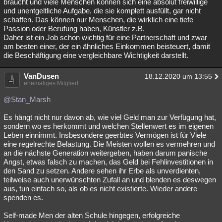
braucht und viele Menschen können sich eine absolut freiwillige
und unentgeltliche Aufgabe, die sie komplett ausfüllt, gar nicht
schaffen. Das können nur Menschen, die wirklich eine tiefe
Passion oder Berufung haben, Künstler z.B.
Daher ist ein Job schon wichtig für eine Partnerschaft und zwar
am besten einer, der ein ähnliches Einkommen beisteuert, damit
die Beschäftigung eine vergleichbare Wichtigkeit darstellt.
VanDusen
18.12.2020 um 13:55
ehemaliges Mitglied
@Stan_Marsh
Es hängt nicht nur davon ab, wie viel Geld man zur Verfügung hat,
sondern wo es herkommt und welchen Stellenwert es im eigenen
Leben einnimmt. Insbesondere geerbtes Vermögen ist für Viele
eine regelrechte Belastung. Die Meisten wollen es vermehren und
an die nächste Generation weitergeben, haben darum panische
Angst, etwas falsch zu machen, das Geld bei Fehlinvestitionen in
den Sand zu setzen. Andere sehen ihr Erbe als unverdienten,
teilweise auch unerwünschten Zufall an und blenden es deswegen
aus, tun einfach so, als ob es nicht existierte. Wieder andere
spenden es.
Self-made Men der alten Schule hingegen, erfolgreiche