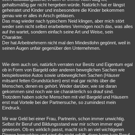
gehaltsmäßig gar nicht hergeben würde. Natürlich hat er längst
geheiratet und Kinder und insbesondere die Kinder bekommen
genau wie er alles in Arsch geblasen.
Das mag wieder nach typischem Neid klingen, aber mich stört
weder sein nicht selbst erarbeitetes Vermögen noch das, was alles
auf ihn wartet, sondern einfach seine Art und Weise, sein
Charakter.
Der hat Arbeitnehmern nicht mal den Mindestlohn gegönnt, weil in
seinen Augen unfair gegenüber den Unternehmen.
Wie dem auch sei, natürlich verraten nur Besitz und Eigentum egal
ob in Form von Bargeld oder anderen beweglichen Sachen wie
beispielsweise Autos sowie unbeweglichen Sachen (Häuser
mitsamt fetten Grundstücken) erst mal gar nichts über die
Menschen, denen es gehört. Weder darüber, wie sie daran
gekommen sind noch wie sie charakterlich so drauf sind.
Trotzdem haben solche Menschen mit viel Bargeld und Häusern
erst mal Vorteile bei der Partnersuche, so zumindest mein
Eindruck.
Mir war Geld bei einer Frau, Partnerin, schon immer unwichtig.
Selbst ihr Beruf und Bildungsstand war mir schon immer egal
gewesen. Ob es wirklich passt, macht sich an viel wichtigeren
Dingen bemerkbar und sind die nicht erfüllt, dann kann kein Beruf,