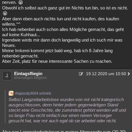
nerven.
Obwohl ich selbst auch ganz gut im Nichts tun bin, so ist es nicht.
Aber dann eben auch nichts tun und nicht kaufen, des kaufen
willens.^^
Ich hab nebenbei auch schon alles Mögliche gemacht, das geht
auf keine Kuhhaut...
Irgendwie wirds mir dann doch langweilig und ich such mir was
Neues.
Meine Imkerei kommt jetzt bald weg, hab ich 8 Jahre lang
nebenbei gemacht.
Aber Zeit, platz für neue interessante Sachen zu machen.
Eintagsfliegin
19.12.2020 um 10:50
ehemaliges Mitglied
rhapsody3004 schrieb:
Selbst Langzeitarbeitslose wurden von mir nicht kategorisch
ausgeschlossen, denn hinter jedem gegenwärtigen Stand
steckt eine Geschichte, die zumindest gehört werden will und
so lange Frau nicht einfach nur einen reinen Versorger
gesucht hat, war mir auch egal ob sie arbeitet oder nicht.
Also nen Langzeitarbeitslosen in meiner Altersspalte rum (20-30)