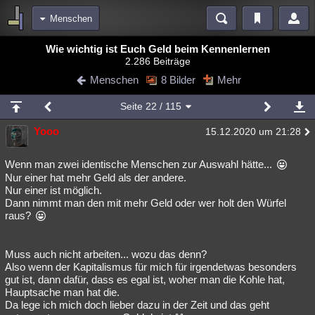
Menschen
Bereiche
Wie wichtig ist Euch Geld beim Kennenlernen
2.286 Beiträge
Echtzeit
Diskussionen
Blogs
Videos
Statistiken
Menschen
8 Bilder
Mehr
Chat
Wiki
Neuigkeiten
Seite
22
/ 115
meine Rubriken
Yooo
15.12.2020 um 21:28
Menschen
Wissenschaft
Politik
Mystery
Kriminalfälle
Spiritualität
Verschwörungen
Technologie
Ufologie
Wenn man zwei identische Menschen zur Auswahl hätte...
Nur einer hat mehr Geld als der andere.
Nur einer ist möglich.
Natur
Umfragen
Unterhaltung
Dann nimmt man den mit mehr Geld oder wer holt den Würfel
weitere Rubriken
raus?
Philosophie
Träume
Orte
Esoterik
Literatur
Muss auch nicht arbeiten... wozu das denn?
Astronomie
Helpdesk
Gruppen
Gaming
Filme
Also wenn der Kapitalismus für mich für irgendetwas besonders
gut ist, dann dafür, dass es egal ist, woher man die Kohle hat,
Musik
Clash
Verbesserungen
Allmystery
English
Hauptsache man hat die.
Da lege ich mich doch lieber dazu in der Zeit und das geht
Übersichten