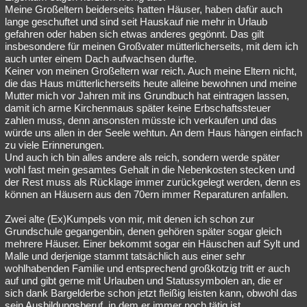
Meine Großeltern beiderseits hatten Häuser, haben dafür auch
lange geschuftet und sind seit Hauskauf nie mehr in Urlaub
gefahren oder haben sich etwas anderes gegönnt. Das gilt
insbesondere für meinen Großvater mütterlicherseits, mit dem ich
auch unter einem Dach aufwachsen durfte.
Keiner von meinen Großeltern war reich. Auch meine Eltern nicht,
die das Haus mütterlicherseits heute alleine bewohnen und meine
Mutter mich vor Jahren mit ins Grundbuch hat eintragen lassen,
damit ich arme Kirchenmaus später keine Erbschaftssteuer
zahlen muss, denn ansonsten müsste ich verkaufen und das
würde uns allen in der Seele wehtun. An dem Haus hängen einfach
zu viele Erinnerungen.
Und auch ich bin alles andere als reich, sondern werde später
wohl fast mein gesamtes Gehalt in die Nebenkosten stecken und
der Rest muss als Rücklage immer zurückgelegt werden, denn es
können an Häusern aus den 70ern immer Reparaturen anfallen.
Zwei alte (Ex)Kumpels von mir, mit denen ich schon zur
Grundschule gegangenbin, denen gehören später sogar gleich
mehrere Häuser. Einer bekommt sogar ein Häuschen auf Sylt und
Malle und derjenige stammt tatsächlich aus einer sehr
wohlhabenden Familie und entsprechend großkotzig tritt er auch
auf und gibt gerne mit Urlauben und Statussymbolen an, die er
sich dank Bargelderbe schon jetzt fleißig leisten kann, obwohl das
sein Ausbildungsberuf, in dem er immer noch tätig ist,