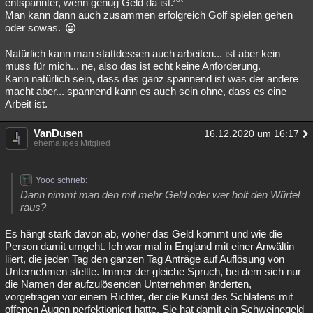
entspannter, wenn genug Geld da ist.^^
Man kann dann auch zusammen erfolgreich Golf spielen gehen
Besucht
Teilgenommen
Alle
Neue
Geschlossen
oder sowas.
Lesenswert
Schlüsselwörter
Natürlich kann man stattdessen auch arbeiten... ist aber kein
muss für mich... ne, also das ist echt keine Anforderung.
Kann natürlich sein, dass das ganz spannend ist was der andere
macht aber... spannend kann es auch sein ohne, dass es eine
Arbeit ist.
VanDusen
16.12.2020 um 16:17
ehemaliges Mitglied
Yooo schrieb:
Dann nimmt man den mit mehr Geld oder wer holt den Würfel
raus?
Es hängt stark davon ab, woher das Geld kommt und wie die
Person damit umgeht. Ich war mal in England mit einer Anwältin
liiert, die jeden Tag den ganzen Tag Anträge auf Auflösung von
Unternehmen stellte. Immer der gleiche Spruch, bei dem sich nur
die Namen der aufzulösenden Unternehmen änderten,
vorgetragen vor einem Richter, der die Kunst des Schlafens mit
offenen Augen perfektioniert hatte. Sie hat damit ein Schweinegeld