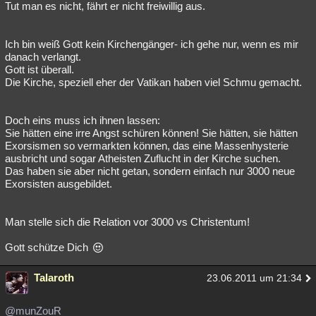
Tut man es nicht, fährt er nicht freiwillig aus.
Besucht
Teilgenommen
Alle
Neue
Geschlossen
Lesenswert
Schlüsselwörter
Ich bin weiß Gott kein Kirchengänger- ich gehe nur, wenn es mir
danach verlangt.
Gott ist überall.
Die Kirche, speziell eher der Vatikan haben viel Schmu gemacht.
Doch eins muss ich ihnen lassen:
Sie hätten eine irre Angst schüren können! Sie hätten, sie hätten
Exorsismen so vermarkten können, das eine Massenhysterie
ausbricht und sogar Atheisten Zuflucht in der Kirche suchen.
Das haben sie aber nicht getan, sondern einfach nur 3000 neue
Exorsisten ausgebildet.
Man stelle sich die Relation vor 3000 vs Christentum!
Gott schütze Dich
Talaroth
23.06.2011 um 21:34
@munZouR