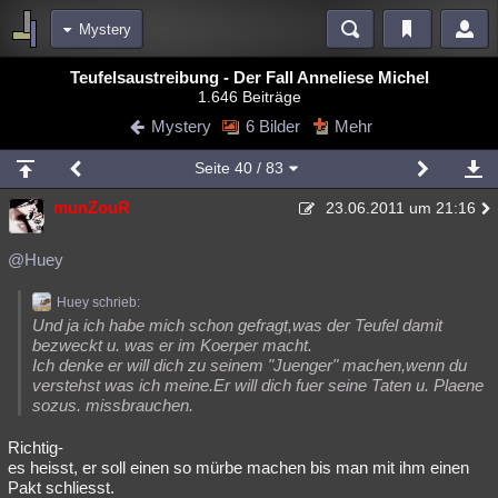
Mystery
Bereiche
Teufelsaustreibung - Der Fall Anneliese Michel
1.646 Beiträge
Echtzeit
Diskussionen
Blogs
Videos
Statistiken
Mystery
6 Bilder
Mehr
Chat
Wiki
Neuigkeiten
3
Seite
40
/ 83
meine Rubriken
munZouR
23.06.2011 um 21:16
Menschen
Wissenschaft
Politik
Mystery
Kriminalfälle
Spiritualität
Verschwörungen
Technologie
Ufologie
@Huey
Natur
Umfragen
Unterhaltung
Huey schrieb:
Und ja ich habe mich schon gefragt,was der Teufel damit
weitere Rubriken
bezweckt u. was er im Koerper macht.
Ich denke er will dich zu seinem "Juenger" machen,wenn du
Philosophie
Träume
Orte
Esoterik
Literatur
verstehst was ich meine.Er will dich fuer seine Taten u. Plaene
sozus. missbrauchen.
Astronomie
Helpdesk
Gruppen
Gaming
Filme
Richtig-
Musik
Clash
Verbesserungen
Allmystery
English
es heisst, er soll einen so mürbe machen bis man mit ihm einen
Pakt schliesst.
Übersichten