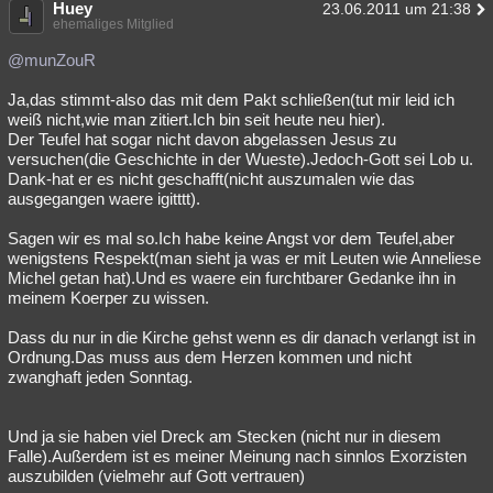
Huey
23.06.2011 um 21:38
ehemaliges Mitglied
@munZouR
Ja,das stimmt-also das mit dem Pakt schließen(tut mir leid ich
weiß nicht,wie man zitiert.Ich bin seit heute neu hier).
Der Teufel hat sogar nicht davon abgelassen Jesus zu
versuchen(die Geschichte in der Wueste).Jedoch-Gott sei Lob u.
Dank-hat er es nicht geschafft(nicht auszumalen wie das
ausgegangen waere igitttt).
Sagen wir es mal so.Ich habe keine Angst vor dem Teufel,aber
wenigstens Respekt(man sieht ja was er mit Leuten wie Anneliese
Michel getan hat).Und es waere ein furchtbarer Gedanke ihn in
meinem Koerper zu wissen.
Dass du nur in die Kirche gehst wenn es dir danach verlangt ist in
Ordnung.Das muss aus dem Herzen kommen und nicht
zwanghaft jeden Sonntag.
Und ja sie haben viel Dreck am Stecken (nicht nur in diesem
Falle).Außerdem ist es meiner Meinung nach sinnlos Exorzisten
auszubilden (vielmehr auf Gott vertrauen)