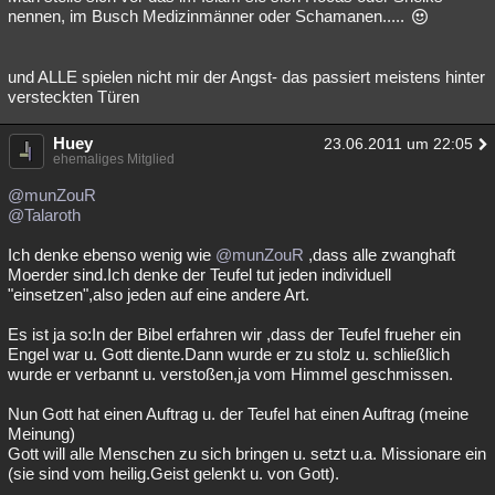
nennen, im Busch Medizinmänner oder Schamanen.....
und ALLE spielen nicht mir der Angst- das passiert meistens hinter
versteckten Türen
Huey
23.06.2011 um 22:05
ehemaliges Mitglied
@munZouR
@Talaroth
Ich denke ebenso wenig wie
@munZouR
,dass alle zwanghaft
Moerder sind.Ich denke der Teufel tut jeden individuell
"einsetzen",also jeden auf eine andere Art.
Es ist ja so:In der Bibel erfahren wir ,dass der Teufel frueher ein
Engel war u. Gott diente.Dann wurde er zu stolz u. schließlich
wurde er verbannt u. verstoßen,ja vom Himmel geschmissen.
Nun Gott hat einen Auftrag u. der Teufel hat einen Auftrag (meine
Meinung)
Gott will alle Menschen zu sich bringen u. setzt u.a. Missionare ein
(sie sind vom heilig.Geist gelenkt u. von Gott).