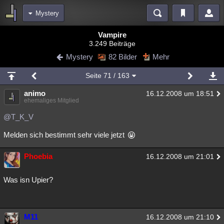
Mystery
Bereiche
Vampire
3.249 Beiträge
Echtzeit
Diskussionen
Blogs
Videos
Statistiken
Mystery
82 Bilder
Mehr
Chat
Wiki
Neuigkeiten
2
Seite
71
/ 163
meine Rubriken
animo
16.12.2008 um 18:51
Menschen
Wissenschaft
Politik
Mystery
Kriminalfälle
ehemaliges Mitglied
Spiritualität
Verschwörungen
Technologie
Ufologie
@T_K_V
Melden sich bestimmt sehr viele jetzt
Natur
Umfragen
Unterhaltung
weitere Rubriken
Phoebia
16.12.2008 um 21:01
Philosophie
Träume
Orte
Esoterik
Literatur
Was isn Upier?
Astronomie
Helpdesk
Gruppen
Gaming
Filme
Musik
Clash
Verbesserungen
Allmystery
English
M11
16.12.2008 um 21:10
Übersichten