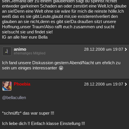
sein.Jemand der zu einem glaubenden sagt du spinnst richtet
entweder garkeinen Schaden an oder zerstört eine Welt.Ich glaube
an sie!Denn eine Welt ohne sie wäre für mich die reinste hölle.Ich
weiß das es sie gibt.Leute,glaubt mir,sie existieren!verliert den
glauben an sie nicht,denn es gibt sie!Da draußen sitzt unsere
Hoffnung,unser Traum!Also rafft euch zusammen und sucht
sie!sucht sie und findet sie!
lG an alle hier eure Bella
animo
28.12.2008 um 19:07
ehemaliges Mitglied
Ich fand unsere Diskussion gestern Abend/Nacht um ehrlich zu
sein um einiges interessanter
Phoebia
28.12.2008 um 19:07
@bellacullen
*schnüffz* das war super !!!
Ich liebe dich !! Einfach klasse Einstellung !!!