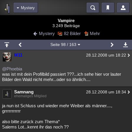
Mystery
Bereiche
Vampire
3.249 Beiträge
Echtzeit
Diskussionen
Blogs
Videos
Statistiken
Mystery
82 Bilder
Mehr
Chat
Wiki
Neuigkeiten
2
Seite
98
/ 163
meine Rubriken
M11
28.12.2008 um 18:22
Menschen
Wissenschaft
Politik
Mystery
Kriminalfälle
Spiritualität
Verschwörungen
Technologie
Ufologie
@Phoebia
was ist mit dein Profilbild passiert ???...ich sehe hier vor lauter
Bilder den Wald nicht mehr...oder so ähnlich....
Natur
Umfragen
Unterhaltung
weitere Rubriken
Samnang
28.12.2008 um 18:34
ehemaliges Mitglied
Philosophie
Träume
Orte
Esoterik
Literatur
ja nun ist Schluss und wieder mehr Weiber als männer....,
Astronomie
Helpdesk
Gruppen
Gaming
Filme
grrrrrrrrrrr
Musik
Clash
Verbesserungen
Allmystery
English
also bitte zurück zum Thema*
Salems Lot...kennt ihr das noch ??
Übersichten