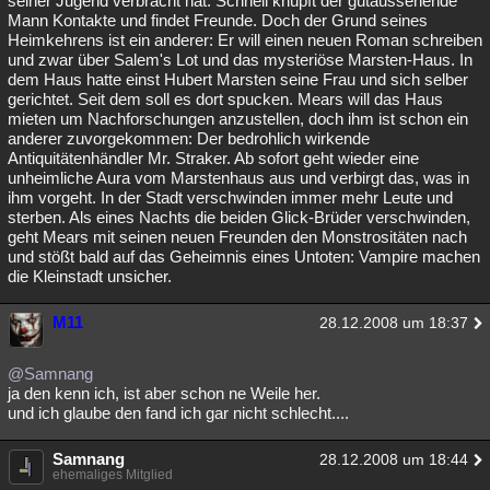
seiner Jugend verbracht hat. Schnell knüpft der gutaussehende
Mann Kontakte und findet Freunde. Doch der Grund seines
Heimkehrens ist ein anderer: Er will einen neuen Roman schreiben
und zwar über Salem's Lot und das mysteriöse Marsten-Haus. In
dem Haus hatte einst Hubert Marsten seine Frau und sich selber
gerichtet. Seit dem soll es dort spucken. Mears will das Haus
mieten um Nachforschungen anzustellen, doch ihm ist schon ein
anderer zuvorgekommen: Der bedrohlich wirkende
Antiquitätenhändler Mr. Straker. Ab sofort geht wieder eine
unheimliche Aura vom Marstenhaus aus und verbirgt das, was in
ihm vorgeht. In der Stadt verschwinden immer mehr Leute und
sterben. Als eines Nachts die beiden Glick-Brüder verschwinden,
geht Mears mit seinen neuen Freunden den Monstrositäten nach
und stößt bald auf das Geheimnis eines Untoten: Vampire machen
die Kleinstadt unsicher.
M11
28.12.2008 um 18:37
@Samnang
ja den kenn ich, ist aber schon ne Weile her.
und ich glaube den fand ich gar nicht schlecht....
Samnang
28.12.2008 um 18:44
ehemaliges Mitglied