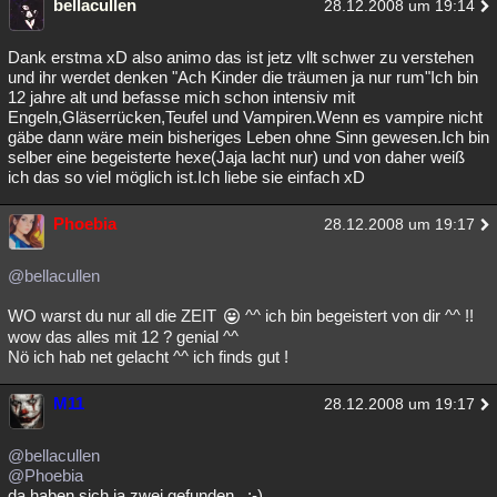
bellacullen
28.12.2008 um 19:14
Dank erstma xD also animo das ist jetz vllt schwer zu verstehen
und ihr werdet denken "Ach Kinder die träumen ja nur rum"Ich bin
12 jahre alt und befasse mich schon intensiv mit
Engeln,Gläserrücken,Teufel und Vampiren.Wenn es vampire nicht
gäbe dann wäre mein bisheriges Leben ohne Sinn gewesen.Ich bin
selber eine begeisterte hexe(Jaja lacht nur) und von daher weiß
ich das so viel möglich ist.Ich liebe sie einfach xD
Phoebia
28.12.2008 um 19:17
@bellacullen
WO warst du nur all die ZEIT
^^ ich bin begeistert von dir ^^ !!
wow das alles mit 12 ? genial ^^
Nö ich hab net gelacht ^^ ich finds gut !
M11
28.12.2008 um 19:17
@bellacullen
@Phoebia
da haben sich ja zwei gefunden...;-)