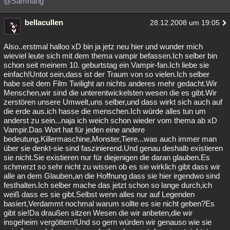
@Samnang
bellacullen
28.12.2008 um 19:05
Also..erstmal halloo xD bin ja jetz neu hier und wunder mich
wieviel leute sich mit dem thema vampir befassen.Ich selber bin
schon seit meinem 10. geburtstag ein Vampir-fan.Ich liebe sie
einfach!Untot sein,dass ist der Traum von so vielen.Ich selber
habe seit dem Film Twilight an nichts anderes mehr gedacht.Wir
Menschen,wir sind die unterentwickelsten wesen die es gibt.Wir
zerstören unsere Umwelt,uns selber,und dass wirkt sich auch auf
die erde aus.ich hasse die menschen.Ich würde alles tun um
anderst zu sein...naja ich weich schon wieder vom thema ab xD
Vampir.Das Wort hat für jeden eine andere
bedeutung.Killermaschine,Monster,Tiere...was auch immer man
über sie denkt-sie sind faszinierend.Und genau deshalb existieren
sie nicht.Sie existieren nur für diejenigen die daran glauben.Es
schmerzt so sehr nicht zu wissen ob es sie wirklich gibt dass wir
alle an dem Glauben,an die Hoffnung dass sie hier irgendwo sind
festhalten.Ich selber mache das jetzt schon so lange durch,ich
weiß dass es sie gibt.Selbst wenn alles nur auf Legenden
basiert,Verdammt nochmal warum sollte es sie nicht geben?Es
gibt sie!Da draußen sitzen Wesen die wir anbeten,die wir
insgeheim vergöttern!Und so gern würden wir genauso wie sie