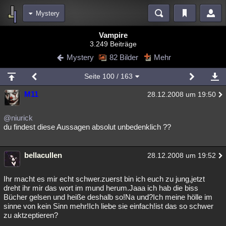
Mystery
Bereiche
Vampire
3.249 Beiträge
Echtzeit
Diskussionen
Blogs
Videos
Statistiken
Mystery
82 Bilder
Mehr
Chat
Wiki
Neuigkeiten
2
Seite
100
/ 163
meine Rubriken
M11
28.12.2008 um 19:50
Menschen
Wissenschaft
Politik
Mystery
Kriminalfälle
Spiritualität
Verschwörungen
Technologie
Ufologie
@niurick
du findest diese Aussagen absolut unbedenklich ??
Natur
Umfragen
Unterhaltung
weitere Rubriken
bellacullen
28.12.2008 um 19:52
Philosophie
Träume
Orte
Esoterik
Literatur
Ihr macht es mir echt schwer.zuerst bin ich euch zu jung,jetzt
Astronomie
Helpdesk
Gruppen
Gaming
Filme
dreht ihr mir das wort im mund herum.Jaaa ich hab die biss
Bücher gelsen und heiße deshalb so!Na und?Ich meine hölle im
sinne von kein Sinn mehr!Ich liebe sie einfach!ist das so schwer
Musik
Clash
Verbesserungen
Allmystery
English
zu aktzeptieren?
Übersichten