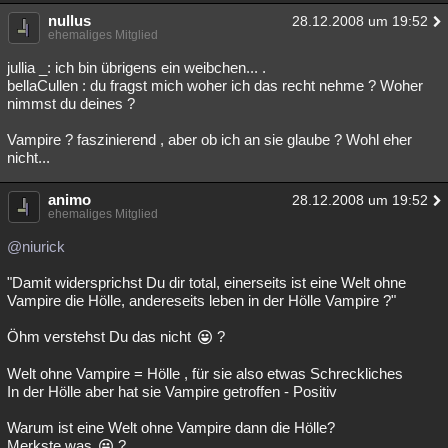
nullus
Besucht
Teilgenommen
Alle
Neue
28.12.2008 um 19:52
Geschlossen
ehemaliges Mitglied
Lesenswert
Schlüsselwörter
jullia _: ich bin übrigens ein weibchen... .
bellaCullen : du fragst mich woher ich das recht nehme ? Woher
nimmst du deines ?
Vampire ? faszinierend , aber ob ich an sie glaube ? Wohl eher
nicht...
animo
28.12.2008 um 19:52
ehemaliges Mitglied
@niurick
"Damit widersprichst Du dir total, einerseits ist eine Welt ohne
Vampire die Hölle, andereseits leben in der Hölle Vampire ?"
Öhm verstehst Du das nicht
?
Welt ohne Vampire = Hölle , für sie also etwas Schreckliches
In der Hölle aber hat sie Vampire getroffen - Positiv
Warum ist eine Welt ohne Vampire dann die Hölle?
Merkste was
?