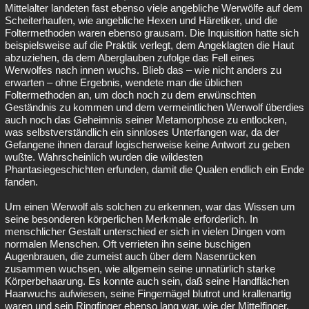
Mittelalter landeten fast ebenso viele angebliche Werwölfe auf dem
Scheiterhaufen, wie angebliche Hexen und Häretiker, und die
Foltermethoden waren ebenso grausam. Die Inquisition hatte sich
beispielsweise auf die Praktik verlegt, dem Angeklagten die Haut
abzuziehen, da dem Aberglauben zufolge das Fell eines
Werwolfes nach innen wuchs. Blieb das – wie nicht anders zu
erwarten – ohne Ergebnis, wendete man die üblichen
Foltermethoden an, um doch noch zu dem erwünschten
Geständnis zu kommen und dem vermeintlichen Werwolf überdies
auch noch das Geheimnis seiner Metamorphose zu entlocken,
was selbstverständlich ein sinnloses Unterfangen war, da der
Gefangene ihnen darauf logischerweise keine Antwort zu geben
wußte. Wahrscheinlich wurden die wildesten
Phantasiegeschichten erfunden, damit die Qualen endlich ein Ende
fanden.
Um einen Werwolf als solchen zu erkennen, war das Wissen um
seine besonderen körperlichen Merkmale erforderlich. In
menschlicher Gestalt unterschied er sich in vielen Dingen vom
normalen Menschen. Oft verrieten ihn seine buschigen
Augenbrauen, die zumeist auch über dem Nasenrücken
zusammen wuchsen, wie allgemein seine unnatürlich starke
Körperbehaarung. Es konnte auch sein, daß seine Handflächen
Haarwuchs aufwiesen, seine Fingernägel blutrot und krallenartig
waren und sein Ringfinger ebenso lang war, wie der Mittelfinger,