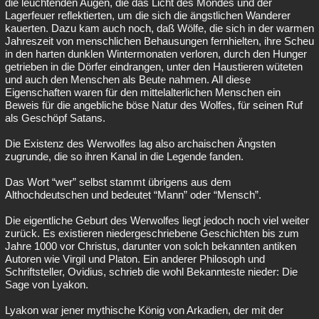
die leuchtenden Augen, die das Licht des Mondes und der
Lagerfeuer reflektierten, um die sich die ängstlichen Wanderer
kauerten. Dazu kam auch noch, daß Wölfe, die sich in der warmen
Jahreszeit von menschlichen Behausungen fernhielten, ihre Scheu
in den harten dunklen Wintermonaten verloren, durch den Hunger
getrieben in die Dörfer eindrangen, unter den Haustieren wüteten
und auch den Menschen als Beute nahmen. All diese
Eigenschaften waren für den mittelalterlichen Menschen ein
Beweis für die angebliche böse Natur des Wolfes, für seinen Ruf
als Geschöpf Satans.
Die Existenz des Werwolfes lag also archaischen Ängsten
zugrunde, die so ihren Kanal in die Legende fanden.
Das Wort “wer” selbst stammt übrigens aus dem
Althochdeutschen und bedeutet “Mann” oder “Mensch”.
Die eigentliche Geburt des Werwolfes liegt jedoch noch viel weiter
zurück. Es existieren niedergeschriebene Geschichten bis zum
Jahre 1000 vor Christus, darunter von solch bekannten antiken
Autoren wie Virgil und Platon. Ein anderer Philosoph und
Schriftsteller, Ovidius, schrieb die wohl Bekannteste nieder: Die
Sage von Lyakon.
Lyakon war jener mythische König von Arkadien, der mit der