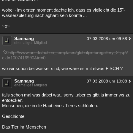
wobei - im ersten moment dachte ich, dass es vielleicht die 15"-
wasserzuleitung nach agharti sein könnte ...
~o~
Samnang
07.03.2008 um 09:58
ehemaliges Mitglied
http://www.aol.de/action_templates/globalpicturegallery_2.jsp?
cid=1007416990&id=0
wo wir schon bei wasser sind, wie wäre es mit etwas FISCH ?
Samnang
07.03.2008 um 10:08
ehemaliges Mitglied
falls schon mal was dabei war...sorry...aber es gibt ja immer ws zu
entdecken.
Menschen, die in die Haut eines Tieres schlüpfen.
Geschichte:
Das Tier im Menschen