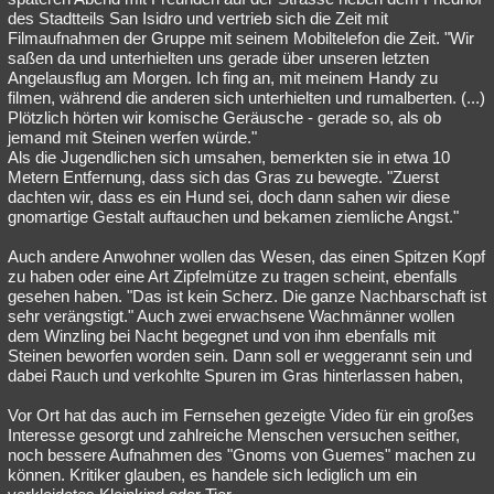
des Stadtteils San Isidro und vertrieb sich die Zeit mit
Filmaufnahmen der Gruppe mit seinem Mobiltelefon die Zeit. "Wir
saßen da und unterhielten uns gerade über unseren letzten
Angelausflug am Morgen. Ich fing an, mit meinem Handy zu
filmen, während die anderen sich unterhielten und rumalberten. (...)
Plötzlich hörten wir komische Geräusche - gerade so, als ob
jemand mit Steinen werfen würde."
Als die Jugendlichen sich umsahen, bemerkten sie in etwa 10
Metern Entfernung, dass sich das Gras zu bewegte. "Zuerst
dachten wir, dass es ein Hund sei, doch dann sahen wir diese
gnomartige Gestalt auftauchen und bekamen ziemliche Angst."
Auch andere Anwohner wollen das Wesen, das einen Spitzen Kopf
zu haben oder eine Art Zipfelmütze zu tragen scheint, ebenfalls
gesehen haben. "Das ist kein Scherz. Die ganze Nachbarschaft ist
sehr verängstigt." Auch zwei erwachsene Wachmänner wollen
dem Winzling bei Nacht begegnet und von ihm ebenfalls mit
Steinen beworfen worden sein. Dann soll er weggerannt sein und
dabei Rauch und verkohlte Spuren im Gras hinterlassen haben,
Vor Ort hat das auch im Fernsehen gezeigte Video für ein großes
Interesse gesorgt und zahlreiche Menschen versuchen seither,
noch bessere Aufnahmen des "Gnoms von Guemes" machen zu
können. Kritiker glauben, es handele sich lediglich um ein