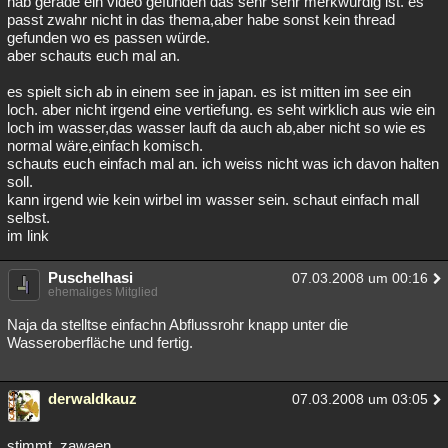
hab gerade ein video gefunden das sehr sehr merkwürdig ist. es
passt zwahr nicht in das thema,aber habe sonst kein thread
gefunden wo es passen würde.
aber schauts euch mal an.
es spielt sich ab in einem see in japan. es ist mitten im see ein
loch. aber nicht irgend eine vertiefung. es seht wirklich aus wie ein
loch im wasser,das wasser lauft da auch ab,aber nicht so wie es
normal wäre,einfach komisch.
schauts euch einfach mal an. ich weiss nicht was ich davon halten
soll.
kann irgend wie kein wirbel im wasser sein. schaut einfach mall
selbst.
im link
Puschelhasi
07.03.2008 um 00:16
ehemaliges Mitglied
Naja da stelltse einfachn Abflussrohr knapp unter die
Wasseroberfläche und fertig.
derwaldkauz
07.03.2008 um 03:05
stimmt, zawaen ...