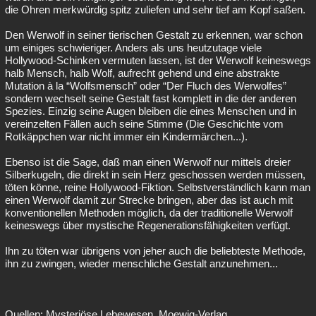
die Ohren merkwürdig spitz zuliefen und sehr tief am Kopf saßen.
Den Werwolf in seiner tierischen Gestalt zu erkennen, war schon
um einiges schwieriger. Anders als uns heutzutage viele
Hollywood-Schinken vermuten lassen, ist der Werwolf keineswegs
halb Mensch, halb Wolf, aufrecht gehend und eine abstrakte
Mutation à la “Wolfsmensch” oder “Der Fluch des Werwolfes”
sondern wechselt seine Gestalt fast komplett in die der anderen
Spezies. Einzig seine Augen bleiben die eines Menschen und in
vereinzelten Fällen auch seine Stimme (Die Geschichte vom
Rotkäppchen war nicht immer ein Kindermärchen...).
Ebenso ist die Sage, daß man einen Werwolf nur mittels dreier
Silberkugeln, die direkt in sein Herz geschossen werden müssen,
töten könne, reine Hollywood-Fiktion. Selbstverständlich kann man
einen Werwolf damit zur Strecke bringen, aber das ist auch mit
konventionellen Methoden möglich, da der traditionelle Werwolf
keineswegs über mystische Regenerationsfähigkeiten verfügt.
Ihn zu töten war übrigens von jeher auch die beliebteste Methode,
ihn zu zwingen, wieder menschliche Gestalt anzunehmen...
Quellen: Mysteriöse Lebewesen, Moewig-Verlag