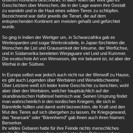
Geschichten über Menschen, die in der Lage waren ihre Gestalt
zu wandeln und in die Haut eines wilden Tieres zu schlüpfen.
Bezeichnend war dafür jeweils die Tierart, die auf dem
entsprechenden Kontinent am meisten gehaßt und gefürchtet
wurde.
So ging in Indien der Wertiger um, in Schwarzafrika gab es
Werleoparden und sogar Werkrokodiele, in Japan fürchteten die
Menschen die List und Grausamkeit der kitsume, der Werfüchse,
und in Südamerika bereiteten Werjaguare viel Leid und Kummer.
Die exotischste Art von Werwesen, die mir bekannt ist, ist aber der
Werhai in der Südsee.
In Europa selbst war jedoch auch nicht nur der Werwolf zu Hause,
es gibt auch Legenden über Werbären und Werwildschweine .
Über Letztere weiß ich leider keine Geschichte zu berichten, wohl
aber über den Werbären, welcher hauptsächlich auf der
skandinavischen Halbinsel heimisch war. Seinen Ursprung findet
man wahrscheinlich in den nordischen Kriegern, die sich in
Bärenfelle hüllten und damit wohl bezweckten, die Kraft und den
Mut des Tieres auf sich übergehen zu lassen. Ihr Kriegsgewand,
das “bearsark” oder “Bärenhemd” gab ihnen auch ihren Namen:
Berserker.
Ihr wildes Gebaren hatte für ihre Feinde nichts menschliches