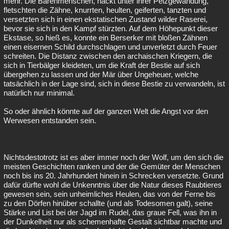
mehr. Die Bärenmenschen, nackt unter ihrer Pelzgewandung,
fletschten die Zähne, knurrten, heulten, geiferten, tanzten und
versetzten sich in einen ekstatischen Zustand wilder Raserei,
bevor sie sich in den Kampf stürzten. Auf dem Höhepunkt dieser
Ekstase, so hieß es, konnte ein Berserker mit bloßen Zähnen
einen eisernen Schild durchschlagen und unverletzt durch Feuer
schreiten. Die Distanz zwischen den archaischen Kriegern, die
sich in Tierbälger kleideten, um die Kraft der Bestie auf sich
übergehen zu lassen und der Mär über Ungeheuer, welche
tatsächlich in der Lage sind, sich in diese Bestie zu verwandeln, ist
natürlich nur minimal.
So oder ähnlich könnte auf der ganzen Welt die Angst vor den
Werwesen entstanden sein.
Nichtsdestotrotz ist es aber immer noch der Wolf, um den sich die
meisten Geschichten ranken und der die Gemüter der Menschen
noch bis ins 20. Jahrhundert hinein in Schrecken versetzte. Grund
dafür dürfte wohl die Unkenntnis über die Natur dieses Raubtieres
gewesen sein, sein unheimliches Heulen, das von der Ferne bis
zu den Dörfen hinüber schallte (und als Todesomen galt), seine
Stärke und List bei der Jagd im Rudel, das graue Fell, was ihn in
der Dunkelheit nur als schemenhafte Gestalt sichtbar machte und