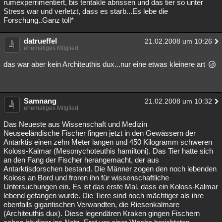
rumexperrimentiert, bis tentakle abrissen und das tier so unter
Stress war und verletzt, dass es starb...Es lebe die
Forschung..Ganz toll*
datrueffel
21.02.2008 um 10:26
ehemaliges Mitglied
das war aber kein Architeuthis dux...nur eine etwas kleinere art
Samnang
21.02.2008 um 10:32
ehemaliges Mitglied
Das Neueste aus Wissenschaft und Medizin
Neuseeländische Fischer fingen jetzt in den Gewässern der
Antarktis einen zehn Meter langen und 450 Kilogramm schweren
Koloss-Kalmar (Mesonychoteuthis hamiltoni). Das Tier hatte sich
an den Fang der Fischer herangemacht, der aus
Antarktisdorschen bestand. Die Männer zogen den noch lebenden
Koloss an Bord und froren ihn für wissenschaftliche
Untersuchungen ein. Es ist das erste Mal, dass ein Koloss-Kalmar
lebend gefangen wurde. Die Tiere sind noch mächtiger als ihre
ebenfalls gigantischen Verwandten, die Riesenkalmare
(Architeuthis dux). Diese legendären Kraken gingen Fischern