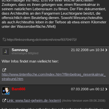
schon häufiger ins Netz. Erst vor einer Woche berichteten
Zoologen, dass es ihnen gelungen war, einen Riesenkalmar in
seinem natürlichen Lebensraum zu filmen. Der Film dokumentiert,
dass Architeuthis an den Fangarmen Leuchtorgane besitzt, die
offensichtlich dem Beutefang dienen. Sowohl Mesonychoteuthis
als auch Architeuthis leben in der Tiefsee ab etwa einem Kilometer
unter der Wasseroberfläche./Welt)
http://linkszeitung.de/content/view/93704/72/
Samnang
21.02.2008 um 10:34
ehemaliges Mitglied
Witer Infos findet man vielleicht hier:
http://www.tintenfische.com/index.htm?/filmbeitrag_riesenkalmar_
stralsund.htm
Bam666
07.03.2008 um 00:12
Link: www.fast-geheim.de (extern)
(Archiv-Version vom 09.06.2008)