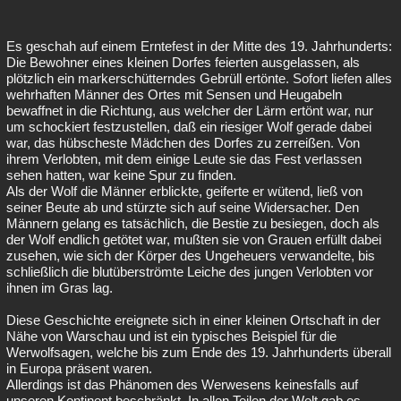
Es geschah auf einem Erntefest in der Mitte des 19. Jahrhunderts:
Die Bewohner eines kleinen Dorfes feierten ausgelassen, als
plötzlich ein markerschütterndes Gebrüll ertönte. Sofort liefen alles
wehrhaften Männer des Ortes mit Sensen und Heugabeln
bewaffnet in die Richtung, aus welcher der Lärm ertönt war, nur
um schockiert festzustellen, daß ein riesiger Wolf gerade dabei
war, das hübscheste Mädchen des Dorfes zu zerreißen. Von
ihrem Verlobten, mit dem einige Leute sie das Fest verlassen
sehen hatten, war keine Spur zu finden.
Als der Wolf die Männer erblickte, geiferte er wütend, ließ von
seiner Beute ab und stürzte sich auf seine Widersacher. Den
Männern gelang es tatsächlich, die Bestie zu besiegen, doch als
der Wolf endlich getötet war, mußten sie von Grauen erfüllt dabei
zusehen, wie sich der Körper des Ungeheuers verwandelte, bis
schließlich die blutüberströmte Leiche des jungen Verlobten vor
ihnen im Gras lag.
Diese Geschichte ereignete sich in einer kleinen Ortschaft in der
Nähe von Warschau und ist ein typisches Beispiel für die
Werwolfsagen, welche bis zum Ende des 19. Jahrhunderts überall
in Europa präsent waren.
Allerdings ist das Phänomen des Werwesens keinesfalls auf
unseren Kontinent beschränkt. In allen Teilen der Welt gab es