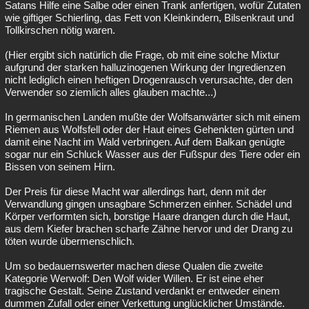
Satans Hilfe eine Salbe oder einen Trank anfertigen, wofür Zutaten
wie giftiger Schierling, das Fett von Kleinkindern, Bilsenkraut und
Tollkirschen nötig waren.
(Hier ergibt sich natürlich die Frage, ob mit eine solche Mixtur
aufgrund der starken halluzinogenen Wirkung der Ingredienzen
nicht lediglich einen heftigen Drogenrausch verursachte, der den
Verwender so ziemlich alles glauben machte...)
In germanischen Landen mußte der Wolfsanwärter sich mit einem
Riemen aus Wolfsfell oder der Haut eines Gehenkten gürten und
damit eine Nacht im Wald verbringen. Auf dem Balkan genügte
sogar nur ein Schluck Wasser aus der Fußspur des Tiere oder ein
Bissen von seinem Hirn.
Der Preis für diese Macht war allerdings hart, denn mit der
Verwandlung gingen unsagbare Schmerzen einher. Schädel und
Körper verformten sich, borstige Haare drangen durch die Haut,
aus dem Kiefer brachen scharfe Zähne hervor und der Drang zu
töten wurde übermenschlich.
Um so bedauernswerter machen diese Qualen die zweite
Kategorie Werwolf: Den Wolf wider Willen. Er ist eine eher
tragische Gestalt. Seine Zustand verdankt er entweder einem
dummen Zufall oder einer Verkettung unglücklicher Umstände.