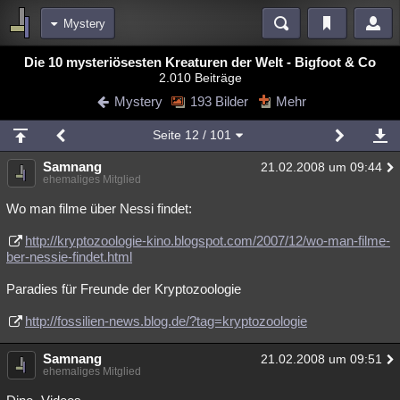
Mystery
Bereiche
Die 10 mysteriösesten Kreaturen der Welt - Bigfoot & Co
2.010 Beiträge
Echtzeit
Diskussionen
Blogs
Videos
Statistiken
Mystery
193 Bilder
Mehr
Chat
Wiki
Neuigkeiten
2
Seite
12
/ 101
meine Rubriken
Samnang
21.02.2008 um 09:44
Menschen
Wissenschaft
Politik
Mystery
Kriminalfälle
ehemaliges Mitglied
Spiritualität
Verschwörungen
Technologie
Ufologie
Wo man filme über Nessi findet:
http://kryptozoologie-kino.blogspot.com/2007/12/wo-man-filme-
Natur
Umfragen
Unterhaltung
ber-nessie-findet.html
weitere Rubriken
Paradies für Freunde der Kryptozoologie
Philosophie
Träume
Orte
Esoterik
Literatur
http://fossilien-news.blog.de/?tag=kryptozoologie
Astronomie
Helpdesk
Gruppen
Gaming
Filme
Samnang
21.02.2008 um 09:51
Musik
Clash
Verbesserungen
Allmystery
English
ehemaliges Mitglied
Übersichten