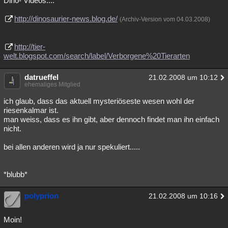
Dino- Videos....
Besucht
Teilgenommen
Alle
Neue
Geschlossen
http://dinosaurier-news.blog.de/
(Archiv-Version vom 04.03.2008)
Lesenswert
Schlüsselwörter
http://tier-
welt.blogspot.com/search/label/Verborgene%20Tierarten
datrueffel
21.02.2008 um 10:12
ehemaliges Mitglied
ich glaub, dass das aktuell mysteriöseste wesen wohl der
riesenkalmar ist.
man weiss, dass es ihn gibt, aber dennoch findet man ihn einfach
nicht.
bei allen anderen wird ja nur spekuliert.....
*blubb*
polyprion
21.02.2008 um 10:16
Moin!