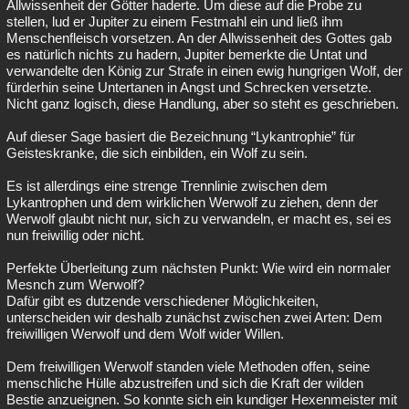
Allwissenheit der Götter haderte. Um diese auf die Probe zu
stellen, lud er Jupiter zu einem Festmahl ein und ließ ihm
Menschenfleisch vorsetzen. An der Allwissenheit des Gottes gab
es natürlich nichts zu hadern, Jupiter bemerkte die Untat und
verwandelte den König zur Strafe in einen ewig hungrigen Wolf, der
fürderhin seine Untertanen in Angst und Schrecken versetzte.
Nicht ganz logisch, diese Handlung, aber so steht es geschrieben.
Auf dieser Sage basiert die Bezeichnung “Lykantrophie” für
Geisteskranke, die sich einbilden, ein Wolf zu sein.
Es ist allerdings eine strenge Trennlinie zwischen dem
Lykantrophen und dem wirklichen Werwolf zu ziehen, denn der
Werwolf glaubt nicht nur, sich zu verwandeln, er macht es, sei es
nun freiwillig oder nicht.
Perfekte Überleitung zum nächsten Punkt: Wie wird ein normaler
Mesnch zum Werwolf?
Dafür gibt es dutzende verschiedener Möglichkeiten,
unterscheiden wir deshalb zunächst zwischen zwei Arten: Dem
freiwilligen Werwolf und dem Wolf wider Willen.
Dem freiwilligen Werwolf standen viele Methoden offen, seine
menschliche Hülle abzustreifen und sich die Kraft der wilden
Bestie anzueignen. So konnte sich ein kundiger Hexenmeister mit