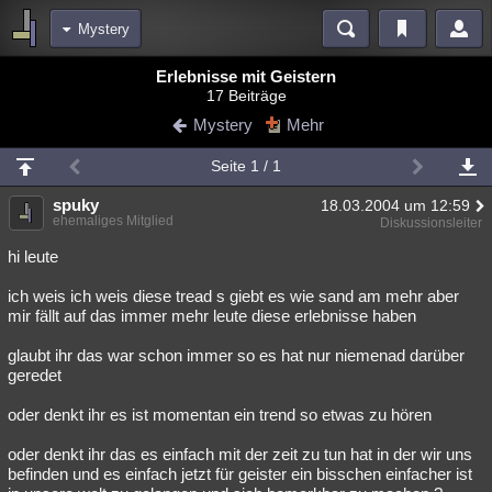
Mystery
Bereiche
Erlebnisse mit Geistern
17 Beiträge
Echtzeit
Diskussionen
Blogs
Videos
Statistiken
Mystery
Mehr
Chat
Wiki
Neuigkeiten
Seite 1 / 1
meine Rubriken
spuky
18.03.2004 um 12:59
Menschen
Wissenschaft
Politik
Mystery
Kriminalfälle
ehemaliges Mitglied
Diskussionsleiter
Spiritualität
Verschwörungen
Technologie
Ufologie
hi leute
ich weis ich weis diese tread s giebt es wie sand am mehr aber
Natur
Umfragen
Unterhaltung
mir fällt auf das immer mehr leute diese erlebnisse haben
weitere Rubriken
glaubt ihr das war schon immer so es hat nur niemenad darüber
Philosophie
Träume
Orte
Esoterik
Literatur
geredet
Astronomie
Helpdesk
Gruppen
Gaming
Filme
oder denkt ihr es ist momentan ein trend so etwas zu hören
Musik
Clash
Verbesserungen
Allmystery
English
oder denkt ihr das es einfach mit der zeit zu tun hat in der wir uns
befinden und es einfach jetzt für geister ein bisschen einfacher ist
Übersichten