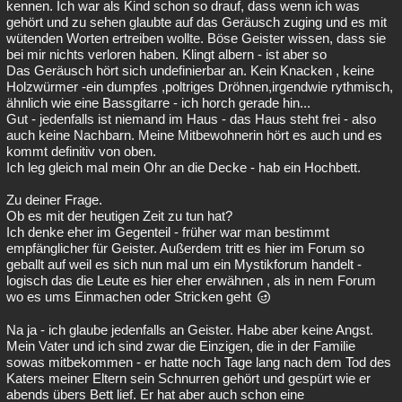
kennen. Ich war als Kind schon so drauf, dass wenn ich was
gehört und zu sehen glaubte auf das Geräusch zuging und es mit
wütenden Worten ertreiben wollte. Böse Geister wissen, dass sie
bei mir nichts verloren haben. Klingt albern - ist aber so
Das Geräusch hört sich undefinierbar an. Kein Knacken , keine
Holzwürmer -ein dumpfes ,poltriges Dröhnen,irgendwie rythmisch,
ähnlich wie eine Bassgitarre - ich horch gerade hin...
Gut - jedenfalls ist niemand im Haus - das Haus steht frei - also
auch keine Nachbarn. Meine Mitbewohnerin hört es auch und es
kommt definitiv von oben.
Ich leg gleich mal mein Ohr an die Decke - hab ein Hochbett.
Zu deiner Frage.
Ob es mit der heutigen Zeit zu tun hat?
Ich denke eher im Gegenteil - früher war man bestimmt
empfänglicher für Geister. Außerdem tritt es hier im Forum so
geballt auf weil es sich nun mal um ein Mystikforum handelt -
logisch das die Leute es hier eher erwähnen , als in nem Forum
wo es ums Einmachen oder Stricken geht
Na ja - ich glaube jedenfalls an Geister. Habe aber keine Angst.
Mein Vater und ich sind zwar die Einzigen, die in der Familie
sowas mitbekommen - er hatte noch Tage lang nach dem Tod des
Katers meiner Eltern sein Schnurren gehört und gespürt wie er
abends übers Bett lief. Er hat aber auch schon eine