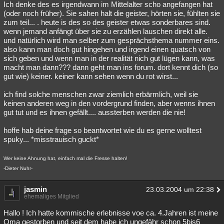
Ich denke des es irgendwann im Mittelalter scho angefangen hat
(oder noch früher). Sie sahen halt die geister, hörten sie, fühlten sie
zum teil... . heute is des so des geister etwas sonderbares sind.
wenn jemand anfängt über sie zu erzählen lauschen direkt alle.
und natürlich wird man selber zum gesprächsthema nummer eins.
also kann man doch gut hingehen und irgend einen quatsch von
sich geben und wenn man in der realität nich gut lügen kann, was
macht man dann??? dann geht man ins forum. dort kennt dich (so
gut wie) keiner. keiner kann sehen wenn du rot wirst...
ich find solche menschen zwar ziemlich erbärmlich, weil sie
keinen anderen weg in den vordergrund finden, aber wenns ihnen
gut tut und es ihnen gefällt.... aussterben werden die nie!
hoffe hab deine frage so beantwortet wie du es gerne wolltest
spuky... *misstrauisch guckt*
Wer keine Ahnung hat, einfach mal die Fresse halten!
-Dieter Nuhr-
jasmin
23.03.2004 um 22:38
ehemaliges Mitglied
Hallo ! Ich hatte kommische erlebnisse voe ca. 4.Jahren ist meine
Oma gestorben und seit dem habe ich ungefähr schon 5bis6