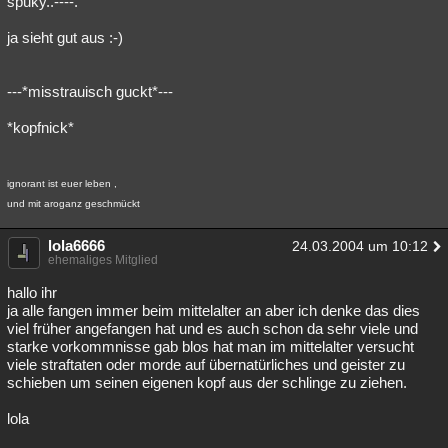
spuky..----.
ja sieht gut aus :-)
---*misstrauisch guckt*---
*kopfnick*
ignorant ist euer leben ,
und mit aroganz geschmückt
lola6666
24.03.2004 um 10:12
ehemaliges Mitglied
hallo ihr
ja alle fangen immer beim mittelalter an aber ich denke das dies
viel früher angefangen hat und es auch schon da sehr viele und
starke vorkommnisse gab blos hat man im mittelalter versucht
viele straftaten oder morde auf übernatürliches und geister zu
schieben um seinen eigenen kopf aus der schlinge zu ziehen.
lola