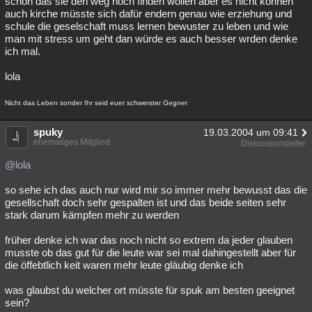
schon das sie den weg noch finden wollen aber es nicht können
auch kirche müsste sich dafür endern genau wie erziehung und
schule die geselschaft muss lernen bewuster zu leben und wie
man mit stress um geht dan würde es auch besser wrden denke
ich mal.
lola
Nicht das Leben sonder Ihr seid euer schwerster Gegner
spuky
19.03.2004 um 09:41
ehemaliges Mitglied
Diskussionsleiter
@lola
so sehe ich das auch nur wird mir so immer mehr bewusst das die
gesellschaft doch sehr gespalten ist und das beide seiten sehr
stark darum kämpfen mehr zu werden
früher denke ich war das noch nicht so extrem da jeder glauben
musste ob das gut für die leute war sei mal dahingestellt aber für
die öffebtlich keit waren mehr leute gläubig denke ich
was glaubst du welcher ort müsste für spuk am besten geeignet
sein?