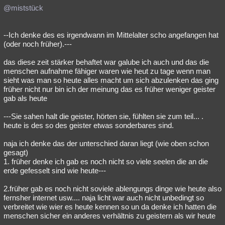
@miststück
--Ich denke des es irgendwann im Mittelalter scho angefangen hat
(oder noch früher).---
das diese zeit stärker behaftet war galube ich auch und das die
menschen aufnahme fähiger waren wie heut zu tage wenn man
sieht was man so heute alles macht um sich abzulenken das ging
früher nicht nur bin ich der meinung das es früher weniger geister
gab als heute
---Sie sahen halt die geister, hörten sie, fühlten sie zum teil... .
heute is des so des geister etwas sonderbares sind.
naja ich denke das der unterschied daran liegt (wie oben schon
gesagt)
1. früher denke ich gab es noch nicht so viele seelen die an die
erde gefesselt sind wie heute---
2.früher gab es noch nicht soviele ablengungs dinge wie heute also
fernsher internet usw.... naja licht war auch nicht unbedingt so
verbreitet wie wier es heute kennen so un da denke ich hatten die
menschen sicher ein anderes verhältnis zu geistern als wir heute