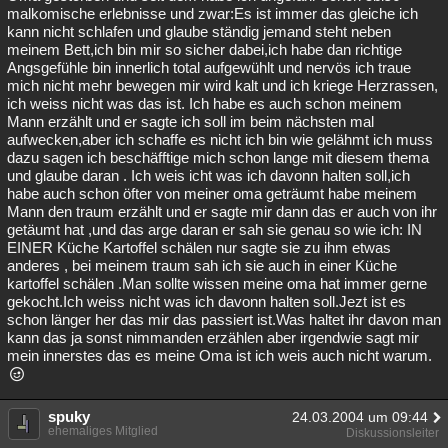
malkomische erlebnisse und zwar:Es ist immer das gleiche ich
kann nicht schlafen und glaube ständig jemand steht neben
meinem Bett,ich bin mir so sicher dabei,ich habe dan richtige
Angsgefühle bin innerlich total aufgewühlt und nervös ich traue
mich nicht mehr bewegen mir wird kalt und ich kriege Herzrassen,
ich weiss nicht was das ist. Ich habe es auch schon meinem
Mann erzählt und er sagte ich soll im beim nächsten mal
aufwecken,aber ich schaffe es nicht ich bin wie gelähmt ich muss
dazu sagen ich beschäfftige mich schon lange mit diesem thema
und glaube daran . Ich weis icht was ich davonn halten soll,ich
habe auch schon öfter von meiner oma geträumt habe meinem
Mann den traum erzählt und er sagte mir dann das er auch von ihr
getäumt hat ,und das arge daran er sah sie genau so wie ich: IN
EINER Küche Kartoffel schälen nur sagte sie zu ihm etwas
anderes , bei meinem traum sah ich sie auch in einer Küche
kartoffel schälen .Man sollte wissen meine oma hat immer gerne
gekocht.Ich weiss nicht was ich davonn halten soll.Jezt ist es
schon länger her das mir das passiert ist.Was haltet ihr davon man
kann das ja sonst nimmanden erzählen aber irgendwie sagt mir
mein innerstes das es meine Oma ist ich weis auch nicht warum.
spuky
24.03.2004 um 09:44
ehemaliges Mitglied
Diskussionsleiter