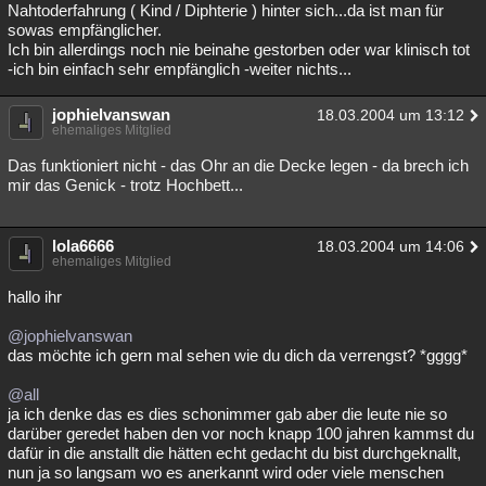
Nahtoderfahrung ( Kind / Diphterie ) hinter sich...da ist man für
sowas empfänglicher.
Ich bin allerdings noch nie beinahe gestorben oder war klinisch tot
-ich bin einfach sehr empfänglich -weiter nichts...
jophielvanswan
18.03.2004 um 13:12
ehemaliges Mitglied
Das funktioniert nicht - das Ohr an die Decke legen - da brech ich
mir das Genick - trotz Hochbett...
lola6666
18.03.2004 um 14:06
ehemaliges Mitglied
hallo ihr
@jophielvanswan
das möchte ich gern mal sehen wie du dich da verrengst? *gggg*
@all
ja ich denke das es dies schonimmer gab aber die leute nie so
darüber geredet haben den vor noch knapp 100 jahren kammst du
dafür in die anstallt die hätten echt gedacht du bist durchgeknallt,
nun ja so langsam wo es anerkannt wird oder viele menschen