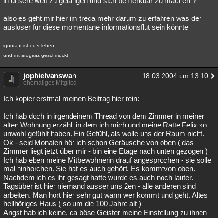
in unsere welt zu gelangen und sich bemerkbar zu machen ?
Besucht
Teilgenommen
Alle
Neue
Geschlossen
also es geht mir hier im treda mehr darum zu erfahren was der
auslöser für diese momentane informationsflut sein könnte
Lesenswert
Schlüsselwörter
ignorant ist euer leben ,
und mit aroganz geschmückt
jophielvanswan
18.03.2004 um 13:10
ehemaliges Mitglied
Ich kopier erstmal meinen Beitrag hier rein:
Ich hab doch in irgendeinem Thread von dem Zimmer in meiner
alten Wohnung erzählt in dem ich mich und meine Ratte Felix so
unwohl gefühlt haben. Ein Gefühl, als wolle uns der Raum nicht.
Ok - seid Monaten hör ich schon Geräusche von oben ( das
Zimmer liegt jetzt über mir - bin eine Etage nach unten gezogen )
Ich hab eben meine Mitbewohnerin drauf angesprochen - sie solle
mal hinhorchen. Sie hat es auch gehört. Es kommtvon oben.
Nachdem ich es ihr gesagt hatte wurde es auch noch lauter.
Tagsüber ist hier niemand ausser uns 2en - alle anderen sind
arbeiten. Man hört hier sehr gut wann wer kommt und geht. Altes
hellhöriges Haus ( so um die 100 Jahre alt )
Angst hab ich keine, da böse Geister meine Einstellung zu ihnen