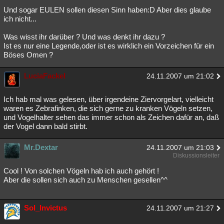
Und sogar EULEN sollen diesen Sinn haben:D Aber dies glaube
Besucht
Teilgenommen
Alle
Neue
Geschlossen
ich nicht...
Lesenswert
Schlüsselwörter
Was wisst ihr darüber ? Und was denkt ihr dazu ?
Ist es nur eine Legende,oder ist es wirklich ein Vorzeichen für ein
Böses Omen ?
LuciaFackel
24.11.2007 um 21:02
Ich hab mal was gelesen, über irgendeine Ziervorgelart, vielleicht
waren es Zebrafinken, die sich gerne zu kranken Vögeln setzen,
und Vogelhalter sehen das immer schon als Zeichen dafür an, daß
der Vogel dann bald stirbt.
Mr.Dextar
24.11.2007 um 21:03
Diskussionsleiter
Cool ! Von solchen Vögeln hab ich auch gehört !
Aber die sollen sich auch zu Menschen gesellen^^
Sol_Invictus
24.11.2007 um 21:27