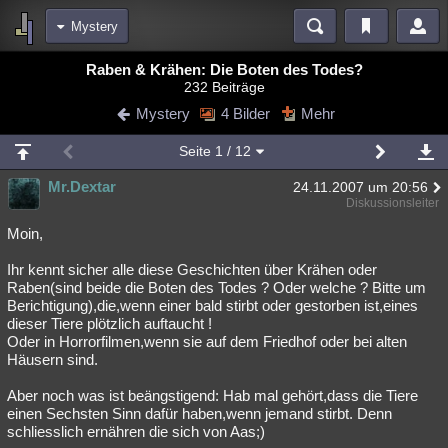
Mystery
Bereiche
Raben & Krähen: Die Boten des Todes?
232 Beiträge
Echtzeit
Diskussionen
Blogs
Videos
Statistiken
Mystery
4 Bilder
Mehr
Chat
Wiki
Neuigkeiten
2
Seite
1
/ 12
meine Rubriken
Mr.Dextar
24.11.2007 um 20:56
Menschen
Wissenschaft
Politik
Mystery
Kriminalfälle
Diskussionsleiter
Spiritualität
Verschwörungen
Technologie
Ufologie
Moin,
Ihr kennt sicher alle diese Geschichten über Krähen oder
Natur
Umfragen
Unterhaltung
Raben(sind beide die Boten des Todes ? Oder welche ? Bitte um
weitere Rubriken
Berichtigung),die,wenn einer bald stirbt oder gestorben ist,eines
dieser Tiere plötzlich auftaucht !
Philosophie
Träume
Orte
Esoterik
Literatur
Oder in Horrorfilmen,wenn sie auf dem Friedhof oder bei alten
Häusern sind.
Astronomie
Helpdesk
Gruppen
Gaming
Filme
Aber noch was ist beängstigend: Hab mal gehört,dass die Tiere
Musik
Clash
Verbesserungen
Allmystery
English
einen Sechsten Sinn dafür haben,wenn jemand stirbt. Denn
schliesslich ernähren die sich von Aas;)
Übersichten