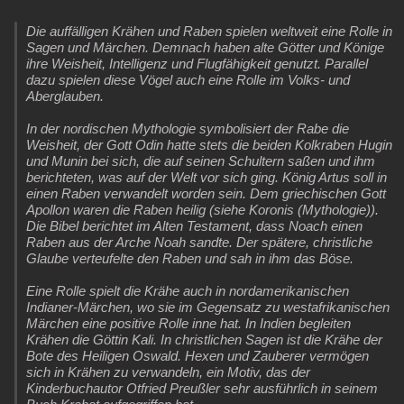
Die auffälligen Krähen und Raben spielen weltweit eine Rolle in
Sagen und Märchen. Demnach haben alte Götter und Könige
ihre Weisheit, Intelligenz und Flugfähigkeit genutzt. Parallel
dazu spielen diese Vögel auch eine Rolle im Volks- und
Aberglauben.
In der nordischen Mythologie symbolisiert der Rabe die
Weisheit, der Gott Odin hatte stets die beiden Kolkraben Hugin
und Munin bei sich, die auf seinen Schultern saßen und ihm
berichteten, was auf der Welt vor sich ging. König Artus soll in
einen Raben verwandelt worden sein. Dem griechischen Gott
Apollon waren die Raben heilig (siehe Koronis (Mythologie)).
Die Bibel berichtet im Alten Testament, dass Noach einen
Raben aus der Arche Noah sandte. Der spätere, christliche
Glaube verteufelte den Raben und sah in ihm das Böse.
Eine Rolle spielt die Krähe auch in nordamerikanischen
Indianer-Märchen, wo sie im Gegensatz zu westafrikanischen
Märchen eine positive Rolle inne hat. In Indien begleiten
Krähen die Göttin Kali. In christlichen Sagen ist die Krähe der
Bote des Heiligen Oswald. Hexen und Zauberer vermögen
sich in Krähen zu verwandeln, ein Motiv, das der
Kinderbuchautor Otfried Preußler sehr ausführlich in seinem