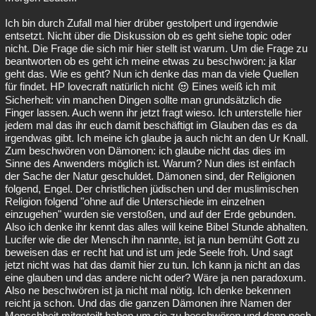
Ich bin durch Zufall mal hier drüber gestolpert und irgendwie
entsetzt. Nicht über die Diskussion ob es geht siehe topic oder
nicht. Die Frage die sich mir hier stellt ist warum. Um die Frage zu
beantworten ob es geht ich meine etwas zu beschwören: ja klar
geht das. Wie es geht? Nun ich denke das man da viele Quellen
für findet. HP lovecraft natürlich nicht
Eines weiß ich mit
Sicherheit: vin manchen Dingen sollte man grundsätzlich die
Finger lassen. Auch wenn ihr jetzt fragt wieso. Ich unterstelle hier
jedem mal das ihr euch damit beschäftigt im Glauben das es da
irgendwas gibt. Ich meine ich glaube ja auch nicht an den Ur Knall.
Zum beschwören von Dämonen: ich glaube nicht das dies im
Sinne des Anwenders möglich ist. Warum? Nun dies ist einfach
der Sache der Natur geschuldet. Dämonen sind, der Religionen
folgend, Engel. Der christlichen jüdischen und der muslimischen
Religion folgend "ohne auf die Unterschiede im einzelnen
einzugehen" wurden sie verstoßen, und auf der Erde gebunden.
Also ich denke ihr kennt das alles will keine Bibel Stunde abhalten.
Lucifer wie die der Mensch ihn nannte, ist ja nun bemüht Gott zu
beweisen das er recht hat und ist um jede Seele froh. Und sagt
jetzt nicht was hat das damit hier zu tun. Ich kann ja nicht an das
eine glauben und das andere nicht oder? Wäre ja nen paradoxum.
Also ne beschwören ist ja nicht mal nötig. Ich denke bekennen
reicht ja schon. Und das die ganzen Dämonen ihre Namen der
Menschheit mitgeteilt haben um sie zu beschwören und dann noch