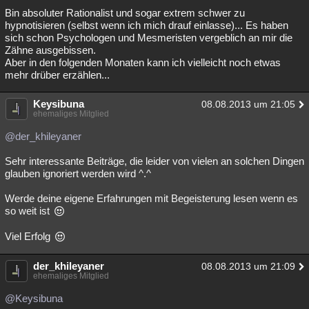
Bin absoluter Rationalist und sogar extrem schwer zu
Besucht
Teilgenommen
Alle
Neue
Geschlossen
hypnotisieren (selbst wenn ich mich drauf einlasse)... Es haben
sich schon Psychologen und Mesmeristen vergeblich an mir die
Lesenswert
Schlüsselwörter
Zähne ausgebissen.
Aber in den folgenden Monaten kann ich vielleicht noch etwas
mehr drüber erzählen...
Keysibuna
08.08.2013 um 21:05
ehemaliges Mitglied
@der_khileyaner
Sehr interessante Beiträge, die leider von vielen an solchen Dingen
glauben ignoriert werden wird ^.^
Werde deine eigene Erfahrungen mit Begeisterung lesen wenn es
so weit ist
Viel Erfolg
der_khileyaner
08.08.2013 um 21:09
ehemaliges Mitglied
@Keysibuna