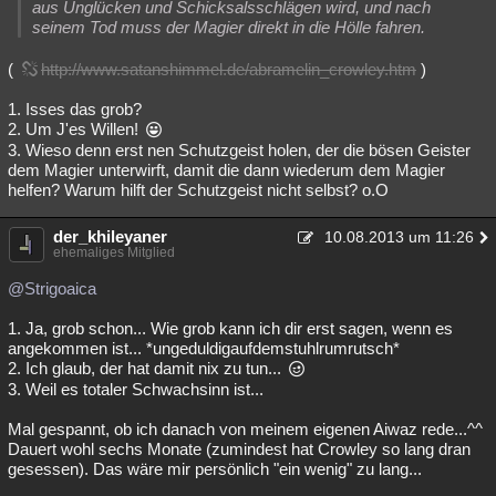
aus Unglücken und Schicksalsschlägen wird, und nach
seinem Tod muss der Magier direkt in die Hölle fahren.
(
http://www.satanshimmel.de/abramelin_crowley.htm
)
1. Isses das grob?
2. Um J'es Willen!
3. Wieso denn erst nen Schutzgeist holen, der die bösen Geister
dem Magier unterwirft, damit die dann wiederum dem Magier
helfen? Warum hilft der Schutzgeist nicht selbst? o.O
der_khileyaner
10.08.2013 um 11:26
ehemaliges Mitglied
@Strigoaica
1. Ja, grob schon... Wie grob kann ich dir erst sagen, wenn es
angekommen ist... *ungeduldigaufdemstuhlrumrutsch*
2. Ich glaub, der hat damit nix zu tun...
3. Weil es totaler Schwachsinn ist...
Mal gespannt, ob ich danach von meinem eigenen Aiwaz rede...^^
Dauert wohl sechs Monate (zumindest hat Crowley so lang dran
gesessen). Das wäre mir persönlich "ein wenig" zu lang...