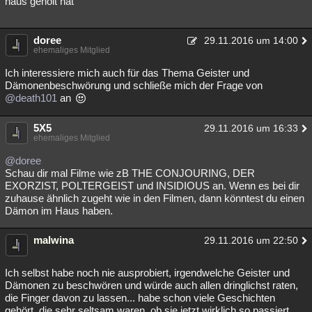
haus geholt hat
doree
29.11.2016 um 14:00
ehemaliges Mitglied
Ich interessiere mich auch für das Thema Geister und
Dämonenbeschwörung und schließe mich der Frage von
@death101
an
5X5
29.11.2016 um 16:33
ehemaliges Mitglied
@doree
Schau dir mal Filme wie zB THE CONJOURING, DER
EXORZIST, POLTERGEIST und INSIDIOUS an. Wenn es bei dir
zuhause ähnlich zugeht wie in den Filmen, dann könntest du einen
Dämon im Haus haben.
malwina
29.11.2016 um 22:50
Ich selbst habe noch nie ausprobiert, irgendwelche Geister und
Dämonen zu beschwören und würde auch allen dringlichst raten,
die Finger davon zu lassen... habe schon viele Geschichten
gehört, die sehr seltsam waren, ob sie jetzt wirklich so passiert