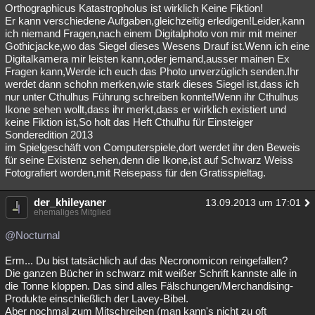
Orthographicus Katastropholus ist wirklich Keine Fiktion!
Er kann verschiedene Aufgaben,gleichzeitig erledigen!Leider,kann
ich niemand Fragen,nach einem Digitalphoto von mir mit meiner
Gothicjacke,wo das Siegel dieses Wesens Drauf ist.Wenn ich eine
Digitalkamera mir leisten kann,oder jemand,ausser mainen Ex
Fragen kann,Werde ich euch das Photo unverzüglich senden.Ihr
werdet dann schohn merken,wie stark dieses Siegel ist,dass ich
nur unter Cthulhus Führung schreiben konnte!Wenn ihr Cthulhus
Ikone sehen wollt,dass ihr merkt,dass er wirklich existiert und
keine Fiktion ist,So holt das Heft Cthulhu für Einsteiger
Sonderedition 2013
im Spielgeschäft von Computerspiele,dort werdet ihr den Beweis
für seine Existenz sehen,denn die Ikone,ist auf Schwarz Weiss
Fotografiert worden,mit Reisepass für den Gratisspieltag.
der_khileyaner
13.09.2013 um 17:01
ehemaliges Mitglied
@Nocturnal
Erm... Du bist tatsächlich auf das Necronomicon reingefallen?
Die ganzen Bücher in schwarz mit weißer Schrift kannste alle in
die Tonne kloppen. Das sind alles Fälschungen/Merchandising-
Produkte einschließlich der Lavey-Bibel.
Aber nochmal zum Mitschreiben (man kann's nicht zu oft