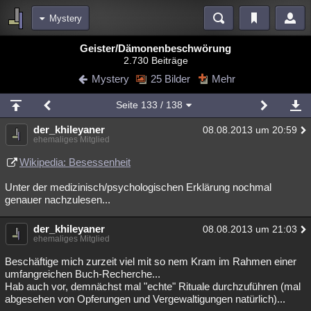
Mystery
Bereiche
Geister/Dämonenbeschwörung
2.730 Beiträge
Echtzeit
Diskussionen
Blogs
Videos
Statistiken
Mystery
25 Bilder
Mehr
Chat
Wiki
Neuigkeiten
Seite
133
/ 138
meine Rubriken
der_khileyaner
08.08.2013 um 20:59
Menschen
Wissenschaft
Politik
Mystery
Kriminalfälle
ehemaliges Mitglied
Spiritualität
Verschwörungen
Technologie
Ufologie
Wikipedia: Besessenheit
Unter der medizinisch/psychologischen Erklärung nochmal
Natur
Umfragen
Unterhaltung
genauer nachzulesen...
weitere Rubriken
der_khileyaner
Philosophie
Träume
Orte
Esoterik
08.08.2013 um 21:03
Literatur
ehemaliges Mitglied
Astronomie
Helpdesk
Gruppen
Gaming
Filme
Beschäftige mich zurzeit viel mit so nem Kram im Rahmen einer
umfangreichen Buch-Recherche...
Musik
Clash
Verbesserungen
Allmystery
English
Hab auch vor, demnächst mal "echte" Rituale durchzuführen (mal
abgesehen von Opferungen und Vergewaltigungen natürlich)...
Übersichten