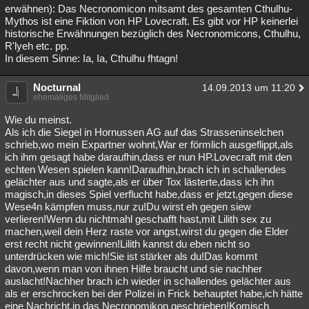
erwähnen): Das Necronomicon mitsamt des gesamten Cthulhu-
Mythos ist eine Fiktion von HP Lovecraft. Es gibt vor HP keinerlei
historische Erwähnungen bezüglich des Necronomicons, Cthulhu,
R'lyeh etc. pp.
In diesem Sinne: Ia, Ia, Cthulhu fhtagn!
Nocturnal
14.09.2013 um 11:20
ehemaliges Mitglied
Wie du meinst.
Als ich die Siegel in Hornussen AG auf das Strasseninselchen
schrieb,wo mein Expartner wohnt,War er förmlich ausgeflippt,als
ich ihm gesagt habe daraufhin,dass er nun HP.Lovecraft mit den
echten Wesen spielen kann!Daraufhin,brach ich in schallendes
gelächter aus und sagte,als er über Tox lästerte,dass ich ihn
magisch,in dieses Spiel verflucht habe,dass er jetzt,gegen diese
Wese4n kämpfen muss,nur zu!Du wirst eh gegen siew
verlieren!Wenn du nichtmahl geschafft hast,mit Lilith sex zu
machen,weil dein Herz raste vor angst,wirst du gegen die Elder
erst recht nicht gewinnen!Lilith kannst du eben nicht so
unterdrücken wie mich!Sie ist stärker als du!Das kommt
davon,wenn man von ihnen Hilfe braucht und sie nachher
auslacht!Nachher brach ich wieder in schallendes gelächter aus
als er erschrocken bei der Polizei in Frick behauptet habe,ich hätte
eine Nachricht,in das Necronomikon geschrieben!Komisch