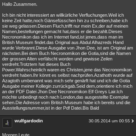
Hallo Zusammen.
Ich bin nicht interessiert an willkürliche Verfluchungen.Weil ich
keine Zeit hatte,noch Gänsefüsschen hin zu schreiben,habe ich
sie weg gelassen.Diesen Fluch,trifft nur mein Ex,der auf meinen
Namen,bestellungen gemacht hat,dass er die bezahlt.Dieses
Necronomikon das ich im Internet fand,ist jenes,dass man im
British Museum findet.das Original aus Abdul Alhazreds Hand
wurde Verbrannt.Diese Ausgabe von Jhon Dee, ist am Original am
nächsten.Bei dem Buch Necronomikon die Gotia,sind die Namen
der grossen Alten verfälscht worden und gewisse Zeilen
verdreht.Trotztem hat dieses Buch
Power.Wahrscheinlich waren es Christen,jene das Necronomikon
verdreht haben.Ihr könnt es selbst nachprüfen.Azathoth wurde auf
Azagtoth umbenannt was mich sehr genärft hat und ich die Gotia
Ausgabe meiner Kollegin zurrückgab.Seid dem,orientiere ich mich
an der PDF Datei Jhon Dee Necronomikon Elf Greys Lair.Ich
möchte unbedingt noch nach London,das ausgestellte Exemplar
sehen.Die Adresse vom British Museum habe ich bereits und die
Ausstellungsnummer,ist in der Pdf Datei.Bis Bald
wulfgardodin
30.05.2014 um 00:55
Morgen Leute...