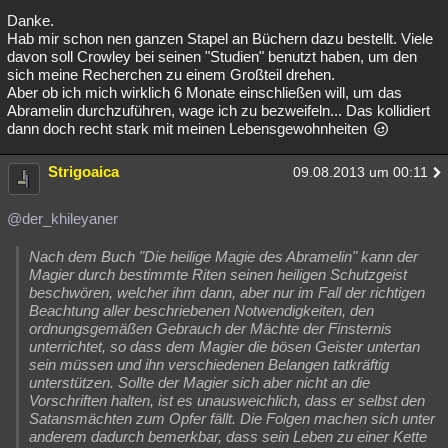
Danke.
Hab mir schon nen ganzen Stapel an Büchern dazu bestellt. Viele
davon soll Crowley bei seinen "Studien" benutzt haben, um den
sich meine Recherchen zu einem Großteil drehen.
Aber ob ich mich wirklich 6 Monate einschließen will, um das
Abramelin durchzuführen, wage ich zu bezweifeln... Das kollidiert
dann doch recht stark mit meinen Lebensgewohnheiten
Strigoaica
09.08.2013 um 00:11
@der_khileyaner
Nach dem Buch "Die heilige Magie des Abramelin" kann der
Magier durch bestimmte Riten seinen heiligen Schutzgeist
beschwören, welcher ihm dann, aber nur im Fall der richtigen
Beachtung aller beschriebenen Notwendigkeiten, den
ordnungsgemäßen Gebrauch der Mächte der Finsternis
unterrichtet, so dass dem Magier die bösen Geister untertan
sein müssen und ihn verschiedenen Belangen tatkräftig
unterstützen. Sollte der Magier sich aber nicht an die
Vorschriften halten, ist es unausweichlich, dass er selbst den
Satansmächten zum Opfer fällt. Die Folgen machen sich unter
anderem dadurch bemerkbar, dass sein Leben zu einer Kette