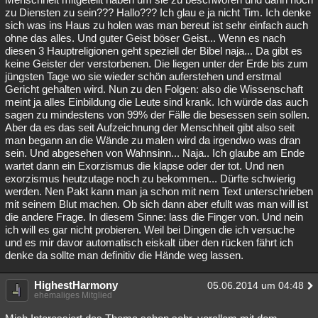
zu Diensten zu sein??? Hallo??? Ich glau e ja nicht Tim. Ich denke
sich was ins Haus zu holen was man bereut ist sehr einfach auch
ohne das alles. Und guter Geist böser Geist... Wenn es nach
diesen 3 Hauptreligionen geht speziell der Bibel naja... Da gibt es
keine Geister der verstorbenen. Die liegen unter der Erde bis zum
jüngsten Tage wo sie wieder schön auferstehen und erstmal
Gericht gehalten wird. Nun zu den Folgen: also die Wissenschaft
meint ja alles Einbildung die Leute sind krank. Ich würde das auch
sagen zu mindestens von 99% der Fälle die besessen sein sollen.
Aber da es das seit Aufzeichnung der Menschheit gibt also seit
man begann an die Wände zu malen wird da irgendwo was dran
sein. Und abgesehen von Wahnsinn... Naja.. Ich glaube am Ende
wartet dann ein Exorzismus die klapse oder der tot. Und nen
exorzismus heutzutage noch zu bekommen... Dürfte schwierig
werden. Nen Pakt kann man ja schon mit nem Text unterschrieben
mit seinem Blut machen. Ob sich dann aber efullt was man will ist
die andere Frage. In diesem Sinne: lass die Finger von. Und nein
ich will es gar nicht probieren. Weil bei Dingen die ich versuche
und es mir davor automatisch eiskalt über den rücken fährt ich
denke da sollte man definitiv die Hände weg lassen.
HighestHarmony
05.06.2014 um 04:48
ehemaliges Mitglied