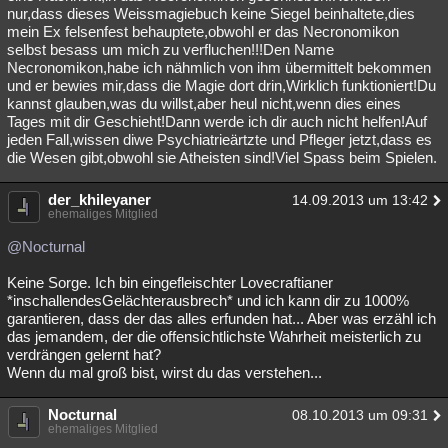
nur,dass dieses Weissmagiebuch keine Siegel beinhaltete,dies
mein Ex felsenfest behauptete,obwohl er das Necronomikon
selbst besass um mich zu verfluchen!!!Den Name
Necronomikon,habe ich nähmlich von ihm übermittelt bekommen
und er bewies mir,dass die Magie dort drin,Wirklich funktioniert!Du
kannst glauben,was du willst,aber heul nicht,wenn dies eines
Tages mit dir Geschieht!Dann werde ich dir auch nicht helfen!Auf
jeden Fall,wissen diwe Psychiatrieärtzte und Pfleger jetzt,dass es
die Wesen gibt,obwohl sie Atheisten sind!Viel Spass beim Spielen.
der_khileyaner
14.09.2013 um 13:42
ehemaliges Mitglied
@Nocturnal
Keine Sorge. Ich bin eingefleischter Lovecraftianer
*inschallendesGelächterausbrech* und ich kann dir zu 1000%
garantieren, dass der das alles erfunden hat... Aber was erzähl ich
das jemandem, der die offensichtlichste Wahrheit meisterlich zu
verdrängen gelernt hat?
Wenn du mal groß bist, wirst du das verstehen...
Nocturnal
08.10.2013 um 09:31
ehemaliges Mitglied