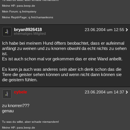
Meine HP: para.beep.de
Mein Forum: q.fm/mystery
Meine Reptil-Page: q.fm/chamaeleons
bryan8926418
23.06.2004 um 12:55
ehemaliges Mitglied
Ich habe bei meínem Hund öffters beobachtet, dass er aufeinmal
anfängt zu weinen und zu knorren obwohl da echt nichts zu sehen
ist.
Es ist auch schon mal vor gekommen das er eine Wand anbellt.
Es kann ja auch was anderes sein aber ich denk schon das die
Tiere die geister sehen können und wenn nicht dann können sie
die geistern fühlen.
cybele
23.06.2004 um 14:37
zu knorren???
genau
Tu was du willst, aber schade niemandem!
Meine HP: para.beep.de