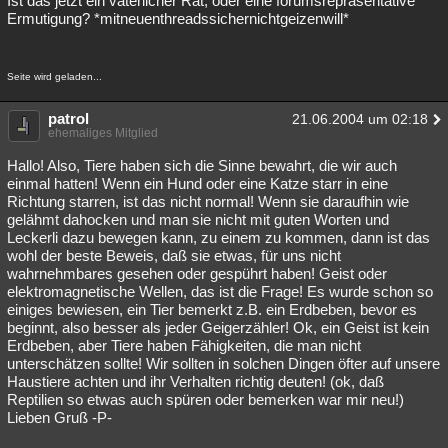
Ist das jetzt ein väterlicher Rat, oder eine forumsrepräsentative
Ermutigung? *mitneuenthreadssichernichtgeizenwill*
Seite wird geladen...
patrol
21.06.2004 um 02:18
ehemaliges Mitglied
Hallo! Also, Tiere haben sich die Sinne bewahrt, die wir auch
einmal hatten! Wenn ein Hund oder eine Katze starr in eine
Richtung starren, ist das nicht normal! Wenn sie daraufhin wie
gelähmt dahocken und man sie nicht mit guten Worten und
Leckerli dazu bewegen kann, zu einem zu kommen, dann ist das
wohl der beste Beweis, daß sie etwas, für uns nicht
wahrnehmbares gesehen oder gespührt haben! Geist oder
elektromagnetische Wellen, das ist die Frage! Es wurde schon so
einiges bewiesen, ein Tier bemerkt z.B. ein Erdbeben, bevor es
beginnt, also besser als jeder Geigerzähler! Ok, ein Geist ist kein
Erdbeben, aber Tiere haben Fähigkeiten, die man nicht
unterschätzen sollte! Wir sollten in solchen Dingen öfter auf unsere
Haustiere achten und ihr Verhalten richtig deuten! (ok, daß
Reptilien so etwas auch spüren oder bemerken war mir neu!)
Lieben Gruß -P-