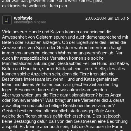
aber was das gewesen sein könnt weiß keiner.. geist,
elektronische wellen etc. kein plan
Besucht
Teilgenommen
Alle
Neue
Geschlossen
Lesenswert
wolfstyle
Schlüsselwörter
20.06.2004 um 19:53
ehemaliges Mitglied
Viele unserer Hunde und Katzen können anscheinend die
Anwesenheit von Geistern spüren und auch dementsprechend mit
Bellen oder Fauchen anzeigen. Ob der Eigentümer des Tieres die
Anwesenheit von Spuk oder Geistern wahrnehmen kann hängt
immer von unserem eigenen Wahrnehmungsvermögen ab. Nur
durch ihr artspezifisches Verhalten können sie solche
Manifestationen ankündigen. Gesträubtes Fell bei Hund und Katze,
Bellen und Fauchen, starrer Blick auf eine Leere Stelle, dies alles
können solche Anzeichen sein, denn die Tiere irren sich nie.
Besonders interessant ist, wenn Hund und Katze gemeinsam
leben und dieses Verhalten auch zur gleichen Zeit an den Tag
legen. Besonders dann sollten wir aufmerksam werden.
Aber was wollen uns die Tiere damit signalisieren? Ist es Angst
oder Revierverhalten? Was bringt unsere Vierbeiner dazu, derart
auszuflippen und solche heftige Reaktionen hervorzurufen?
Geister besitzen eine offensichtlich stark ausgeprägte Aura,
welche den Tieren oftmals gefährlich erscheint. Dies ist jedoch
keine Bestätigung dafür, daß von den Geistwesen eine Bedrohung
ausgeht. Es könnte aber auch sein, daß die Aura oder die Form