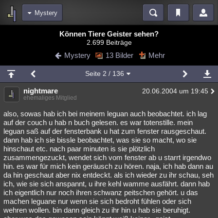
Mystery
Bereiche
Können Tiere Geister sehen?
2.699 Beiträge
Echtzeit
Diskussionen
Blogs
Videos
Statistiken
Mystery
13 Bilder
Mehr
Chat
Wiki
Neuigkeiten
2
Seite
2
/ 136
meine Rubriken
nightmare
20.06.2004 um 19:45
Menschen
Wissenschaft
Politik
Mystery
Kriminalfälle
ehemaliges Mitglied
Spiritualität
Verschwörungen
Technologie
Ufologie
also, sowas hab ich bei meinem leguan auch beobachtet. ich lag
auf der couch u hab n buch gelesen. es war totenstille. mein
leguan saß auf der fensterbank u hat zum fenster rausgeschaut.
Natur
Umfragen
Unterhaltung
dann hab ich sie bissle beobachtet, was sie so macht, wo sie
weitere Rubriken
hinschaut etc. nach paar minuten is sie plötzlich
zusammengezuckt, wendet sich vom fenster ab u starrt irgendwo
Philosophie
Träume
Orte
Esoterik
Literatur
hin. es war für mich kein geräusch zu hören. naja, ich hab dann au
da hin geschaut aber nix entdeckt. als ich wieder zu ihr schau, seh
Astronomie
Helpdesk
Gruppen
Gaming
Filme
ich, wie sie sich anspannt, u ihre kehl wamme ausfährt. dann hab
ich eigentlich nur noch ihren schwanz peitschen gehört. u das
Musik
Clash
Verbesserungen
Allmystery
English
machen leguane nur wenn sie sich bedroht fühlen oder sich
wehren wollen. bin dann gleich zu ihr hin u hab sie beruhigt.
Übersichten