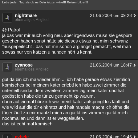
Lebe jeden Tag als ob es Dein letzter wäre!!! Reisen bildet!!!
nightmare
21.06.2004 um 09:28
ehemaliges Mitglied
@ Patrol
ja das war mir auch völlig neu. aber irgendwas muss sie gespürt/
gesehen haben sonst hätte sie dieses etwas net mim schwanz
"ausgepeitscht". das hat mir schon arg angst gemacht, weil man
sowas nur von katzen u hunden hört u kennt.
zyanose
21.06.2004 um 18:47
ehemaliges Mitglied
gut da bin ich malwieder ähm ... ich habe gerade etwas ziemlich
komisches bei meinem kater erlebt! ich habe zwei zimmer die
unterteilt sind.in dem zweitem zimmer lag mein kater und hat
gedöst ich habe die tür zu gemacht kp warum.
dann auf einmal höre ich wie meint kater aufspringt los läuft und
wie wild auf die tür einkratzt und halt randale macht ich öffne die
tür,er läuft zu mir mautzt mich an guckt ins zimmer guckt mich
nochmal an und dann ist er weggelaufen.
das ist echt mal komisch
cybele
21.06.2004 um 19:46