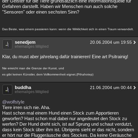
der Geister für die Tiere grundsätzlich eine Informationsquelle für
Gefahren darstellt. Haben wir Menschen nun auch solche
"Sensoren" oder einen sechsten Sinn?
Das Beste, was einem passieren kann: wenn die Wirklichkeit sich in einen Traum verwandelt.
senedjem
20.06.2004 um 19:55
ehemaliges Mitglied
Klar, du must aber jahrelang dafür trainieren! Eine art Psitrainig!
Nie erreicht man die Grenze der Kunst, und
es gibt keinen Künstler, dem Vollkommenheit eignet.(Pthahotep)
buddha
21.06.2004 um 00:44
ehemaliges Mitglied
@wolfstyle
Tiere irren sich nie. Aha.
Hast schon mal einem Hund einen Stock zum Apportieren
geworfen? Hast schon mal dabei nur angedeutet den Stock zu
werfen? Der Hund dreht sich, ist auf Sprung und schaut verdutzt,
dass kein Stock über ihm ist. Übrigens sieht er das nicht, sondern
er hört nur die Fluggeräusche des Stockes. Da keine Geräusche