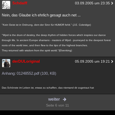
Schdaiff
03.09.2005 um 23:35
Nein, das Glaube ich ehrlich gesagt auch net ...
"Kein Geist ist in Ordnung, dem der Sinn für HUMOR fehlt." (J.E. Coleridge)
"Wyrd is the drum of destiny, the deep rhythm of hidden forces which inspires our dance
through life. In ancient Europe shamans - masters of Wyrd - journeyed to the deepest forest
roots of the world tree, and then flew to the tips of the highest branches.
They returned with wisdom from the spirit world."(Elvenking)
derDULoriginal
05.09.2005 um 19:21
Anhang: 01248552.pdf (100, KB)
Das Schönste im Leben ist, etwas zu schaffen, das niemand dir zugetraut hat
weiter
Seite 6 von 11