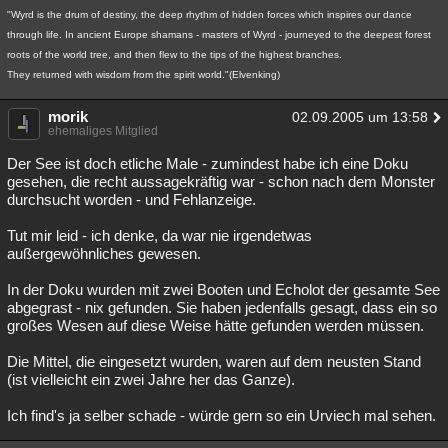
"Wyrd is the drum of destiny, the deep rhythm of hidden forces which inspires our dance
through life. In ancient Europe shamans - masters of Wyrd - journeyed to the deepest forest
roots of the world tree, and then flew to the tips of the highest branches.
They returned with wisdom from the spirit world."(Elvenking)
morik
02.09.2005 um 13:58
ehemaliges Mitglied
Der See ist doch etliche Male - zumindest habe ich eine Doku
gesehen, die recht aussagekräftig war - schon nach dem Monster
durchsucht worden - und Fehlanzeige.
Tut mir leid - ich denke, da war nie irgendetwas
außergewöhnliches gewesen.
In der Doku wurden mit zwei Booten und Echolot der gesamte See
abgegrast - nix gefunden. Sie haben jedenfalls gesagt, dass ein so
großes Wesen auf diese Weise hätte gefunden werden müssen.
Die Mittel, die eingesetzt wurden, waren auf dem neusten Stand
(ist vielleicht ein zwei Jahre her das Ganze).
Ich find's ja selber schade - würde gern so ein Urviech mal sehen.