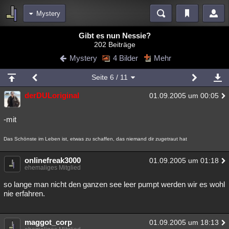
Mystery
Bereiche
Gibt es nun Nessie?
202 Beiträge
Echtzeit
Diskussionen
Blogs
Videos
Statistiken
Mystery
4 Bilder
Mehr
Chat
Wiki
Neuigkeiten
Seite
6
/ 11
meine Rubriken
derDULoriginal
01.09.2005 um 00:05
Menschen
Wissenschaft
Politik
Mystery
Kriminalfälle
Spiritualität
Verschwörungen
Technologie
Ufologie
-mit
Natur
Umfragen
Unterhaltung
Das Schönste im Leben ist, etwas zu schaffen, das niemand dir zugetraut hat
weitere Rubriken
onlinefreak3000
01.09.2005 um 01:18
ehemaliges Mitglied
Philosophie
Träume
Orte
Esoterik
Literatur
so lange man nicht den ganzen see leer pumpt werden wir es wohl
Astronomie
Helpdesk
Gruppen
Gaming
Filme
nie erfahren.
Musik
Clash
Verbesserungen
Allmystery
English
maggot_corp
01.09.2005 um 18:13
Übersichten