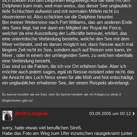
sich soeben von den Delphinen wegbewegt! Auf die Idee mit den
Delphinen kam man, weil man weiss, das dieser See unglaublich
tiefe Schluchten aufweist und mit normalen Mitteln nicht zu
observieren ist. Also schickten sie die Delphine hinunter.
Bei meiner Weiterreise nach Fort Williams, das am anderen Ende
des Sees liegt, hat mir dann ein Mitglied der Royal Air Force,
welcher da eine Ausstellung der Luftkräfte betreute, erklärt, das
eine unterirdische Verbindung bestehe, welche den See mit dem
Meer verbindet, und es darum möglich sei, dass Nessie auch mal
längere Zeit nicht im See, sondern auch auf Reisen sein kann, im
Meer , oder in einem der umliegenden Seen, zu welchen ebenfalls
eine Verbindung besteht.
Das sind so die Fakten, die ich vor Ort erfahren habe. Aber ich
möchte auch jedem sagen, egal ob Nessie existiert oder nicht, das
die Ansicht des Loch Ness einen für alle Müh und Not entschädigt,
ein unglaublicher erhabener See, der einem Respekt abverlangt.
Du kannst handeln wie ein Esel, oder Du kannst handeln wie ein Krieger,nur diese 2
Möglichkeiten gibt es!
derDULoriginal
03.09.2005 um 00:12
sorry, hatte etwas viel beruflichen Streß.
Habe das Foto am Weg zum Ufer inzwischen rausgekramt (unter