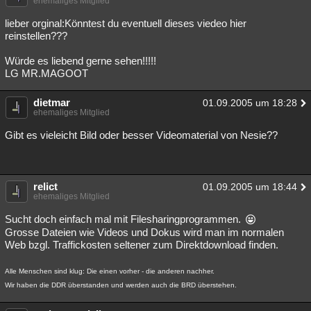
ehemaliges Mitglied
Besucht
Teilgenommen
Alle
Neue
Geschlossen
lieber orginal:Könntest du eventuell dieses viedeo hier
reinstellen???
Lesenswert
Schlüsselwörter
Würde es liebend gerne sehen!!!!!
LG MR.MAGOOT
dietmar
01.09.2005 um 18:28
ehemaliges Mitglied
Gibt es vieleicht Bild oder besser Videomaterial von Nesie??
relict
01.09.2005 um 18:44
ehemaliges Mitglied
Sucht doch einfach mal mit Filesharingprogrammen.
Grosse Dateien wie Videos und Dokus wird man im normalen
Web bzgl. Traffickosten seltener zum Direktdownload finden.
Alle Menschen sind klug: Die einen vorher - die anderen nachher.
Wir haben die DDR überstanden und werden auch die BRD überstehen.