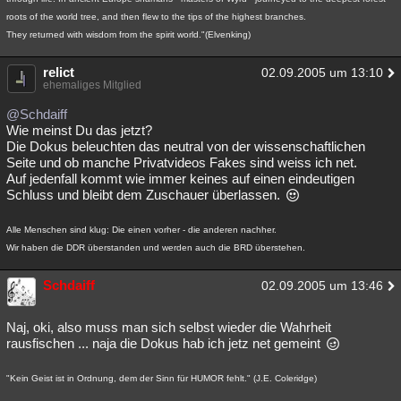
roots of the world tree, and then flew to the tips of the highest branches.
They returned with wisdom from the spirit world."(Elvenking)
relict
02.09.2005 um 13:10
ehemaliges Mitglied
@Schdaiff
Wie meinst Du das jetzt?
Die Dokus beleuchten das neutral von der wissenschaftlichen
Seite und ob manche Privatvideos Fakes sind weiss ich net.
Auf jedenfall kommt wie immer keines auf einen eindeutigen
Schluss und bleibt dem Zuschauer überlassen.
Alle Menschen sind klug: Die einen vorher - die anderen nachher.
Wir haben die DDR überstanden und werden auch die BRD überstehen.
Schdaiff
02.09.2005 um 13:46
Naj, oki, also muss man sich selbst wieder die Wahrheit
rausfischen ... naja die Dokus hab ich jetz net gemeint
"Kein Geist ist in Ordnung, dem der Sinn für HUMOR fehlt." (J.E. Coleridge)