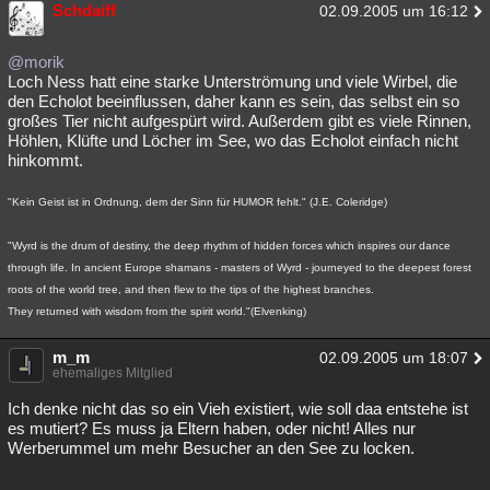
Schdaiff
02.09.2005 um 16:12
@morik
Loch Ness hatt eine starke Unterströmung und viele Wirbel, die
den Echolot beeinflussen, daher kann es sein, das selbst ein so
großes Tier nicht aufgespürt wird. Außerdem gibt es viele Rinnen,
Höhlen, Klüfte und Löcher im See, wo das Echolot einfach nicht
hinkommt.
"Kein Geist ist in Ordnung, dem der Sinn für HUMOR fehlt." (J.E. Coleridge)
"Wyrd is the drum of destiny, the deep rhythm of hidden forces which inspires our dance
through life. In ancient Europe shamans - masters of Wyrd - journeyed to the deepest forest
roots of the world tree, and then flew to the tips of the highest branches.
They returned with wisdom from the spirit world."(Elvenking)
m_m
02.09.2005 um 18:07
ehemaliges Mitglied
Ich denke nicht das so ein Vieh existiert, wie soll daa entstehe ist
es mutiert? Es muss ja Eltern haben, oder nicht! Alles nur
Werberummel um mehr Besucher an den See zu locken.