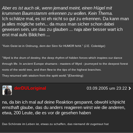
Aber es ist auch ok, wenn jemand meint, einen Hügel mit
krummen Baumstamm erkennen zu wollen. Kein Thema.
Ich schätze mal, es ist eh nicht so gut zu erkennen. Da kann man
ja alles mögliche sehn... da muss man sicher schon dabei
gewesen sein, um das zu glauben ... naja aber besser wart ich
erst mal aufs Bildchen ...
"Kein Geist ist in Ordnung, dem der Sinn für HUMOR fehlt." (J.E. Coleridge)
"Wyrd is the drum of destiny, the deep rhythm of hidden forces which inspires our dance
through life. In ancient Europe shamans - masters of Wyrd - journeyed to the deepest forest
roots of the world tree, and then flew to the tips of the highest branches.
They returned with wisdom from the spirit world."(Elvenking)
derDULoriginal
03.09.2005 um 23:22
na, da bin ich mal auf deine Reaktion gespannt, obwohl ichjnicht
ernsthaft glaube, das du anders reagieren wirst wie die anderen,
etwa, 200 Leute, die es vor dir gesehen haben
Das Schönste im Leben ist, etwas zu schaffen, das niemand dir zugetraut hat