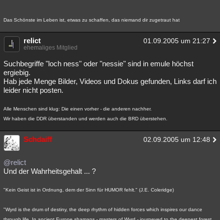
Das Schönste im Leben ist, etwas zu schaffen, das niemand dir zugetraut hat
relict
01.09.2005 um 21:27
ehemaliges Mitglied
Suchbegriffe "loch ness" oder "nessie" sind in emule höchst
ergiebig.
Hab jede Menge Bilder, Videos und Dokus gefunden, Links darf ich
leider nicht posten.
Alle Menschen sind klug: Die einen vorher - die anderen nachher.
Wir haben die DDR überstanden und werden auch die BRD überstehen.
Schdaiff
02.09.2005 um 12:48
@relict
Und der Wahrheitsgehalt ... ?
"Kein Geist ist in Ordnung, dem der Sinn für HUMOR fehlt." (J.E. Coleridge)
"Wyrd is the drum of destiny, the deep rhythm of hidden forces which inspires our dance
through life. In ancient Europe shamans - masters of Wyrd - journeyed to the deepest forest