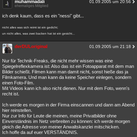
muhammadali
01.09.2005 um 20:56
ehemaliges Mitglied
ich denk kaum, dass es ein "nessi" gibt...
nicht alles was sich reimt ist ein gedicht;
un nicht alles, was zwei backen hat ist ein gesicht...
derDULoriginal
01.09.2005 um 21:18
Nur für Technik-Freaks, die nicht mehr wissen was eine
Spiegelreflexkamera ist: Also das ist ein Fotoapparat mit dem man
Bilder schießt. Filmen kann man damit nicht, sonst hieße das ja
Filmkamera. Und man kann da keine Speicher einlegen, sondern
einen Foto-Film.
Mit Videos kann ich also nicht dienen. Nur mit dem Foto, wenn's
recht ist.
Ich werde es morgen in der Firma einscannen und dann am Abend
hier reinstellen.
Nur zur Info für Leute die meinen, meine Privatbilder ohne
Einverständnis im Netz verbreiten zu können: ich werde morgen
gleich die Adresse von meiner Anwaltskanzlei mitschicken.
Ich hoffe da auf euer VERSTÄNDNIS.