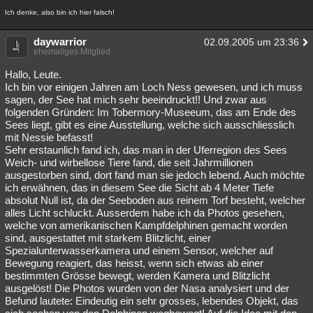
Ich denke, also bin ich hier falsch!
daywarrior
02.09.2005 um 23:36
ehemaliges Mitglied
Hallo, Leute.
Ich bin vor einigen Jahren am Loch Ness gewesen, und ich muss
sagen, der See hat mich sehr beeindruckt!! Und zwar aus
folgenden Gründen: Im Tobermory-Museeum, das am Ende des
Sees liegt, gibt es eine Ausstellung, welche sich ausschliesslich
mit Nessie befasst!
Sehr erstaunlich fand ich, das man in der Uferregion des Sees
Weich- und wirbellose Tiere fand, die seit Jahrmillionen
ausgestorben sind, dort fand man sie jedoch lebend. Auch möchte
ich erwähnen, das in diesem See die Sicht ab 4 Meter Tiefe
absolut Null ist, da der Seeboden aus reinem Torf besteht, welcher
alles Licht schluckt. Ausserdem habe ich da Photos gesehen,
welche von amerikanischen Kampfdelphinen gemacht worden
sind, ausgestattet mit starkem Blitzlicht, einer
Spezialunterwasserkamera und einem Sensor, welcher auf
Bewegung reagiert, das heisst, wenn sich etwas ab einer
bestimmten Grösse bewegt, werden Kamera und Blitzlicht
ausgelöst! Die Photos wurden von der Nasa analysiert und der
Befund lautete: Eindeutig ein sehr grosses, lebendes Objekt, das