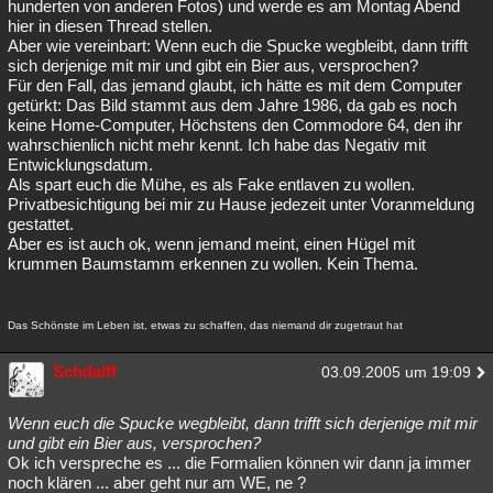
hunderten von anderen Fotos) und werde es am Montag Abend
hier in diesen Thread stellen.
Aber wie vereinbart: Wenn euch die Spucke wegbleibt, dann trifft
sich derjenige mit mir und gibt ein Bier aus, versprochen?
Für den Fall, das jemand glaubt, ich hätte es mit dem Computer
getürkt: Das Bild stammt aus dem Jahre 1986, da gab es noch
keine Home-Computer, Höchstens den Commodore 64, den ihr
wahrschienlich nicht mehr kennt. Ich habe das Negativ mit
Entwicklungsdatum.
Als spart euch die Mühe, es als Fake entlaven zu wollen.
Privatbesichtigung bei mir zu Hause jedezeit unter Voranmeldung
gestattet.
Aber es ist auch ok, wenn jemand meint, einen Hügel mit
krummen Baumstamm erkennen zu wollen. Kein Thema.
Das Schönste im Leben ist, etwas zu schaffen, das niemand dir zugetraut hat
Schdaiff
03.09.2005 um 19:09
Wenn euch die Spucke wegbleibt, dann trifft sich derjenige mit mir
und gibt ein Bier aus, versprochen?
Ok ich verspreche es ... die Formalien können wir dann ja immer
noch klären ... aber geht nur am WE, ne ?