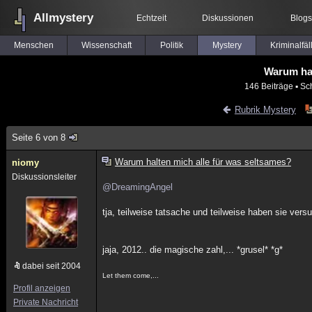
Allmystery
Echtzeit
Diskussionen
Blogs
Menschen
Wissenschaft
Politik
Mystery
Kriminalfäl
Warum hal
146 Beiträge
▪ Sc
Rubrik Mystery
Seite 6 von 8
Warum halten mich alle für was seltsames?
niomy
Diskussionsleiter
@DreamingAngel
tja, teilweise tatsache und teilweise haben sie vers
jaja, 2012.. die magische zahl,... *grusel* *g*
dabei seit 2004
Let them come,...
Profil anzeigen
Private Nachricht