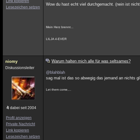
Link kopieren
Wow du hast echt viel durchgemacht. (nein ist nicht
Lesezeichen setzen
Mein Herz brennt...
LILJA 4-EVER
Warum halten mich alle für was seltsames?
niomy
Diskussionsleiter
@blahblah
sag mal ist das so abwegig das jemand an nichts g
Let them come,...
dabei seit 2004
Profil anzeigen
Private Nachricht
Link kopieren
Lesezeichen setzen