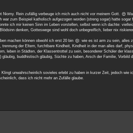
t Niomy. Rein zufällig verbeuge ich mich auch nicht vor meinem Gott.
Was
h war zum Beispiel katholisch aufgezogen worden (streng sogar) hatte sogar f
nnte ich mir keinen Sinn im Leben vorstellen, selbst wenn ich dachte: viellei
Blödsinn denken, Gotteswege sind wohl doch unbegreiflich, lieber nix riskiere
eben machen können obwohl ich erst 20 bin
: wie es ist arm zu sein, alles
, trennung der Eltern, furchtbare Kindheit, Kindheit in der man alles darf, phy
ern, leben in Städten, der Klassentrottel zu sein, besonderer Schüler der klas
) gläubig, buddhistisch gläubig, Süchte zu haben, Arsch der Familie, Vorbild d
lingt unwahrscheinlich sovieles erlebt zu haben in kurzer Zeit, jedoch wie ic
cheinlich, dass ich nicht mehr an Zufälle glaube.