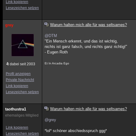
Link kopieren
Lesezeichen setzen
Warum halten mich alle für was seltsames?
grey
@DTM
"Ein Mensch erkennt, und das ist wichtig,
nichts ist ganz falsch, und nichts ganz richtig!"
- Eugen Roth
Et In Arcadia Ego
dabei seit 2003
Profil anzeigen
Private Nachricht
Link kopieren
Lesezeichen setzen
Warum halten mich alle für was seltsames?
taothustra1
ehemaliges Mitglied
@grey
Link kopieren
*lol* schöner abschiedsspruch ggg*
Lesezeichen setzen