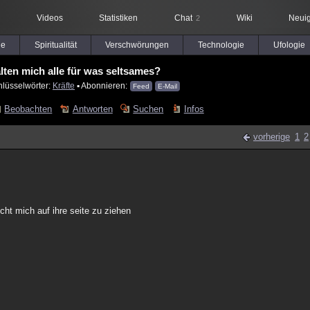
Videos
Statistiken
Chat
Wiki
Neuig
2
le
Spiritualität
Verschwörungen
Technologie
Ufologie
ten mich alle für was seltsames?
hlüsselwörter:
Kräfte
▪ Abonnieren:
Feed
E-Mail
Beobachten
Antworten
Suchen
Infos
vorherige
1
2
ucht mich auf ihre seite zu ziehen