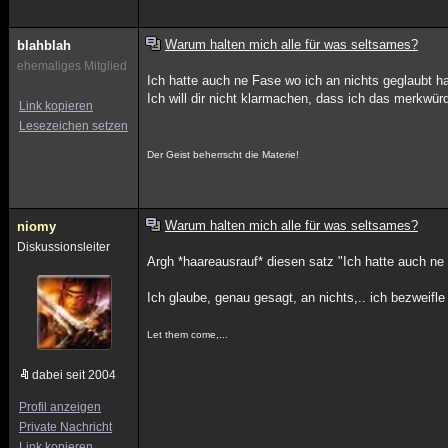
Warum halten mich alle für was seltsames?
blahblah
ehemaliges Mitglied
Ich hatte auch ne Fase wo ich an nichts geglaubt ha
Ich will dir nicht klarmachen, dass ich das merkwür
Link kopieren
Lesezeichen setzen
Der Geist beherrscht die Materie!
Warum halten mich alle für was seltsames?
niomy
Diskussionsleiter
Argh *haareausrauf* diesen satz "Ich hatte auch ne
Ich glaube, genau gesagt, an nichts,.. ich bezweifle
Let them come,...
dabei seit 2004
Profil anzeigen
Private Nachricht
Link kopieren