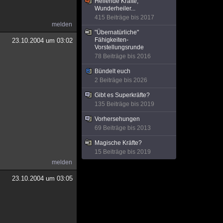
Heilende Kräfte,
Wunderheiler...
415 Beiträge bis 2017
melden
"Übernatürliche"
Fähigkeiten-
23.10.2004 um 03:02
Vorstellungsrunde
78 Beiträge bis 2016
Bündelt euch
2 Beiträge bis 2026
Gibt es Superkräfte?
135 Beiträge bis 2019
Vorhersehungen
69 Beiträge bis 2013
Magische Kräfte?
15 Beiträge bis 2019
melden
23.10.2004 um 03:05