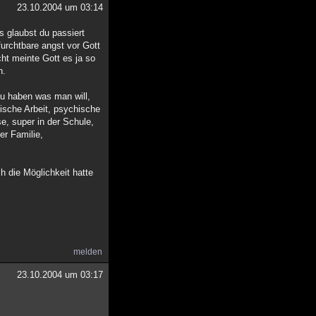
23.10.2004 um 03:14
 glaubst du passiert
urchtbare angst vor Gott
cht meinte Gott es ja so
n.
 zu haben was man will,
sische Arbeit, psychische
se, super in der Schule,
er Familie,
h die Möglichkeit hatte
melden
23.10.2004 um 03:17