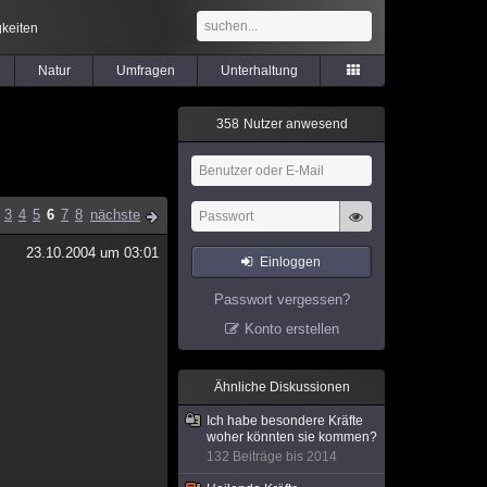
keiten
Natur
Umfragen
Unterhaltung
3
5
8
Nutzer anwesend
3
4
5
6
7
8
nächste
23.10.2004 um 03:01
Einloggen
Passwort vergessen?
Konto erstellen
Ähnliche Diskussionen
Ich habe besondere Kräfte
woher könnten sie kommen?
132 Beiträge bis 2014