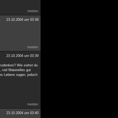
melden
23.10.2004 um 03:39
melden
23.10.2004 um 03:39
zudenken? Wie siehst du
 viel Materielles gut
des Lebens sagen, jedoch
melden
23.10.2004 um 03:40