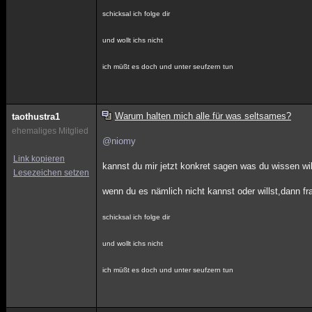
schicksal ich folge dir
und wollt ichs nicht
ich müßt es doch und unter seufzern tun
Warum halten mich alle für was seltsames?
taothustra1
ehemaliges Mitglied
@niomy
Link kopieren
kannst du mir jetzt konkret sagen was du wissen wil
Lesezeichen setzen
wenn du es nämlich nicht kannst oder willst,dann fr
schicksal ich folge dir
und wollt ichs nicht
ich müßt es doch und unter seufzern tun