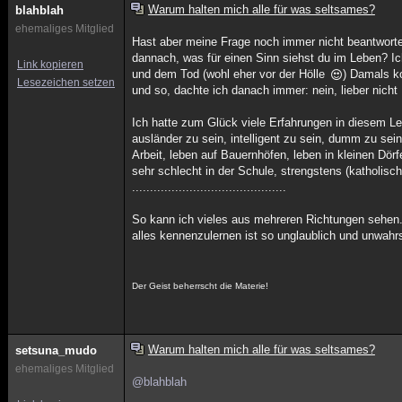
Warum halten mich alle für was seltsames?
blahblah
ehemaliges Mitglied
Hast aber meine Frage noch immer nicht beantworte
dannach, was für einen Sinn siehst du im Leben? Ic
Link kopieren
und dem Tod (wohl eher vor der Hölle
) Damals ko
Lesezeichen setzen
und so, dachte ich danach immer: nein, lieber nicht 
Ich hatte zum Glück viele Erfahrungen in diesem L
ausländer zu sein, intelligent zu sein, dumm zu sein
Arbeit, leben auf Bauernhöfen, leben in kleinen Dörf
sehr schlecht in der Schule, strengstens (katholisch
...........................................
So kann ich vieles aus mehreren Richtungen sehen. K
alles kennenzulernen ist so unglaublich und unwahrs
Der Geist beherrscht die Materie!
Warum halten mich alle für was seltsames?
setsuna_mudo
ehemaliges Mitglied
@blahblah