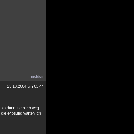
melden
23.10.2004 um 03:44
h bin dann ziemlich weg
 die erlösung warten ich