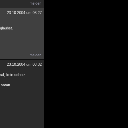
melden
23.10.2004 um 03:27
 glaubst.
melden
23.10.2004 um 03:32
al, kein scherz!
 satan.