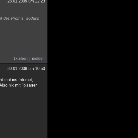
28.01.2009 um 22:23
opf des Promis, sodass
1x zitiert
melden
30.01.2009 um 10:50
t mal ins Internet,
Also nix mit "bizarrer