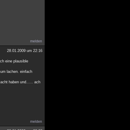
melden
28.01.2009 um 22:16
ch eine plausible
zum lachen. einfach
acht haben und...... ach
melden