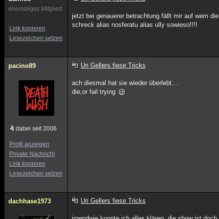
ehemaliges Mitglied
jetzt bei genauerer betrachtung fällt mir auf wem d
schreck alias nosferatu alias ully sowieso!!!!
Link kopieren
Lesezeichen setzen
Uri Gellers fiese Tricks
pacino89
ach diesmal hat sie wieder überlebt...
die,or fail trying
dabei seit 2006
Profil anzeigen
Private Nachricht
Link kopieren
Lesezeichen setzen
Uri Gellers fiese Tricks
dachhase1973
irgendwie konnte ich alles klären. die show ist doch 