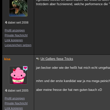
trotzdem aber fszinierend, welche performence die ''
dabei seit 2008
Profil anzeigen
Private Nachricht
Link kopieren
Lesezeichen setzen
Uri Gellers fiese Tricks
kisa
jan becker oder wie der heißt hat mich echt umgeha
mhm und der erste kandidat war ja ma mega peinic
aber meine fresse der hat nen guten bauch xD
dabei seit 2005
Profil anzeigen
Private Nachricht
Link kopieren