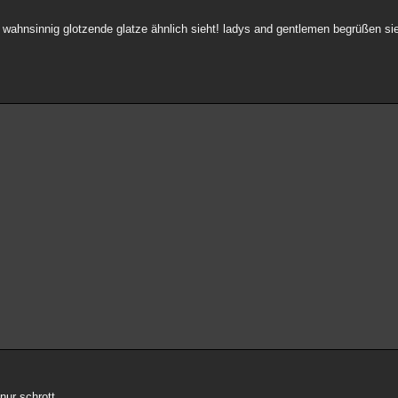
ie wahnsinnig glotzende glatze ähnlich sieht! ladys and gentlemen begrüßen si
nur schrott.