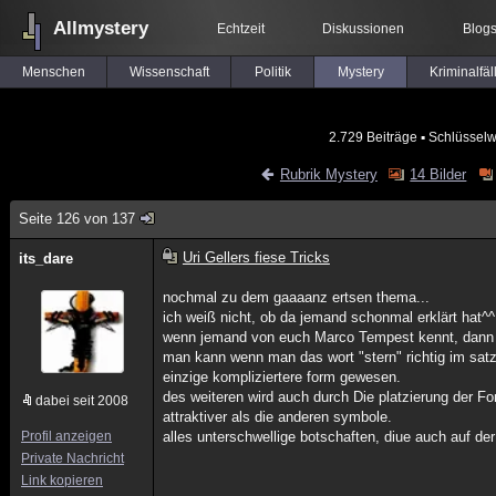
Allmystery
Echtzeit
Diskussionen
Blog
Menschen
Wissenschaft
Politik
Mystery
Kriminalfäl
2.729 Beiträge
▪ Schlüsselw
Rubrik Mystery
14 Bilder
Seite 126 von 137
Uri Gellers fiese Tricks
its_dare
nochmal zu dem gaaaanz ertsen thema...
ich weiß nicht, ob da jemand schonmal erklärt hat^^ w
wenn jemand von euch Marco Tempest kennt, dann w
man kann wenn man das wort "stern" richtig im satz p
einzige kompliziertere form gewesen.
des weiteren wird auch durch Die platzierung der F
dabei seit 2008
attraktiver als die anderen symbole.
Profil anzeigen
alles unterschwellige botschaften, diue auch auf de
Private Nachricht
Link kopieren