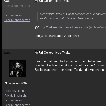
Uri Gellers fiese Tricks
Sani
ehemaliges Mitglied
Der zweite Trick mit dem Senden der Gedanken b
Link kopieren
es ihm vorkommt, dass er daran denkt.
Lesezeichen setzen
http://gellerentlarvt.wordpress.com/
(Archiv-Vers
ach ja, es wäre auch zu schön
Uri Gellers fiese Tricks
miku
Jaa, das mit dem Teddy war echt zum totlachen....D
googlet Ully Loup und dann werdet ihr sein "wahres
Seelenwanderer", der armen Teddys die Augen raus
dabei seit 2007
Profil anzeigen
Private Nachricht
Link kopieren
Lesezeichen setzen