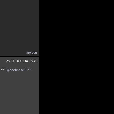
melden
28.01.2009 um 18:46
ben^^
@dachhase1973