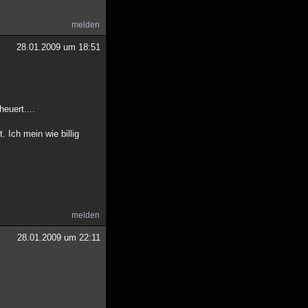
melden
28.01.2009 um 18:51
euert....
 Ich mein wie billig
melden
28.01.2009 um 22:11