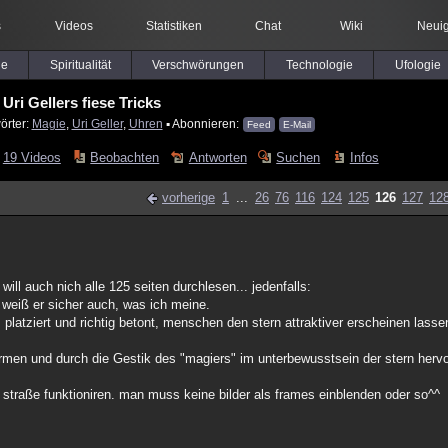
s
Videos
Statistiken
Chat
Wiki
Neuig
le
Spiritualität
Verschwörungen
Technologie
Ufologie
Uri Gellers fiese Tricks
örter:
Magie
,
Uri Geller
,
Uhren
▪ Abonnieren:
Feed
E-Mail
19 Videos
Beobachten
Antworten
Suchen
Infos
vorherige
1
...
26
76
116
124
125
126
127
12
ill auch nich alle 125 seiten durchlesen... jedenfalls:
eiß er sicher auch, was ich meine.
latziert und richtig betont, menschen den stern attraktiver erscheinen lassen
ormen und durch die Gestik des "magiers" im unterbewusstsein der stern herv
r straße funktioniren. man muss keine bilder als frames einblenden oder so^^