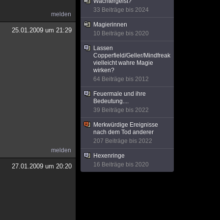
Wächtergeist?
33 Beiträge bis 2024
melden
Magierinnen
25.01.2009 um 21:29
10 Beiträge bis 2020
Lassen
Copperfield/Geller/Mindfreak
vielleicht wahre Magie
wirken?
64 Beiträge bis 2012
Feuermale und ihre
Bedeutung....
39 Beiträge bis 2022
Merkwürdige Ereignisse
nach dem Tod anderer
207 Beiträge bis 2022
melden
Hexenringe
16 Beiträge bis 2020
27.01.2009 um 20:20