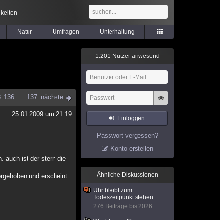
keiten
Natur
Umfragen
Unterhaltung
1
.
2
0
1
Nutzer anwesend
8
136
...
137
nächste
25.01.2009 um 21:19
Einloggen
Passwort vergessen?
Konto erstellen
. auch ist der stern die
Ähnliche Diskussionen
orgehoben und erscheint
Uhr bleibt zum
Todeszeitpunkt stehen
276 Beiträge bis 2026