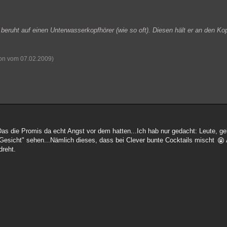
eruht auf einen Unterwasserkopfhörer (wie so oft). Diesen hält er an den K
ion vom 07.02.2009)
as die Promis da echt Angst vor dem hatten...Ich hab nur gedacht: Leute, geh
 Gesicht" sehen...Nämlich dieses, dass bei Clever bunte Cocktails mischt
dreht.