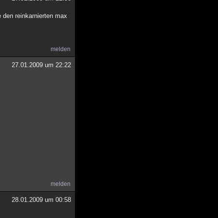
e den reinkarnierten max
melden
27.01.2009 um 22:22
melden
28.01.2009 um 00:58