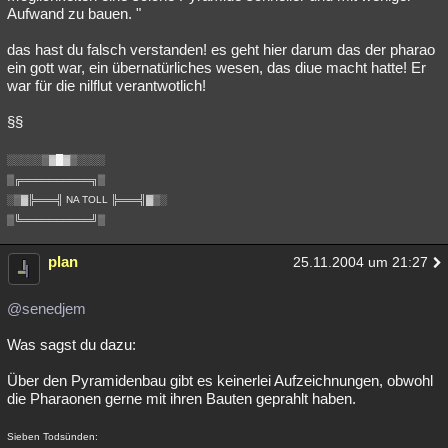
Aufwand zu bauen. "
das hast du falsch verstanden! es geht hier darum das der pharao
ein gott war, ein übernatürliches wesen, das diue macht hatte! Er
war für die nilflut verantwotlich!
§§
░░░░░▒▓█▓▒░░░░
▒╔══════════╗▒
░▒▓╠═══╣ NA TOLL ╠═══╣▓▒░
▒╚══════════╝▒
plan
25.11.2004 um 21:27
@senedjem
Was sagst du dazu:
Über den Pyramidenbau gibt es keinerlei Aufzeichnungen, obwohl
die Pharaonen gerne mit ihren Bauten geprahlt haben.
Sieben Todsünden: