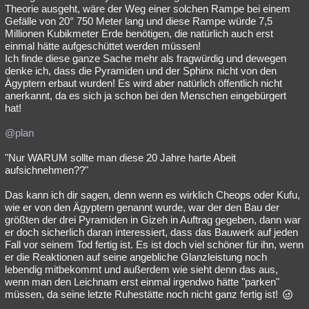
Theorie ausgeht, wäre der Weg einer solchen Rampe bei einem
Gefälle von 20° 750 Meter lang und diese Rampe würde 7,5
Millionen Kubikmeter Erde benötigen, die natürlich auch erst
einmal hätte aufgeschüttet werden müssen!
Ich finde diese ganze Sache mehr als fragwürdig und dewegen
denke ich, dass die Pyramiden und der Sphinx nicht von den
Ägyptern erbaut wurden! Es wird aber natürlich öffentlich nicht
anerkannt, da es sich ja schon bei den Menschen eingebürgert
hat!
@plan
"Nur WARUM sollte man diese 20 Jahre harte Abeit
aufsichnehmen??"
Das kann ich dir sagen, denn wenn es wirklich Cheops oder Kufu,
wie er von den Ägyptern genannt wurde, war der den Bau der
größten der drei Pyramiden in Gizeh in Auftrag gegeben, dann war
er doch sicherlich daran interessiert, dass das Bauwerk auf jeden
Fall vor seinem Tod fertig ist. Es ist doch viel schöner für ihn, wenn
er die Reaktionen auf seine angebliche Glanzleistung noch
lebendig mitbekommt und außerdem wie sieht denn das aus,
wenn man den Leichnam erst einmal irgendwo hätte "parken"
müssen, da seine letzte Ruhestätte noch nicht ganz fertig ist!