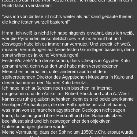
Punkt falsch verstanden!
"was ich von dir lese ist nichts weiter als auf sand gebaute thesen
die keine festen wurzell basieren!"
Hmm, ich weiß ja nicht! Ich habe nirgends erwähnt, dass ich weiß,
wer die Pyramiden einschließlich des Sphinx erbaut hat und
deswegen habe ich es immer nur vermutet! Und soweit ich weiß,
müssen Vermutungen auf keine festen Grundlagen basieren, denn
sonst wären es ja keine Vermutungen!
Feste Wurzeln? Ich denke schon, dass Cheops in Ägypten Kufu
genannt wird, denn war dort und habe mich verschiedenen
Menschen unterhalten, unter anderem auch mit dem
stellvertretenden Direktor des Ägyptischen Museums in Kairo und
dieser hat immer den Namen Kufu benutzt.
Ich habe mich außerdem noch ein bisschen im Internet
umgesehen und den Artikel mit Robert Shock und John A. West
kannst du ruhig glauben schenken, denn es sind beide anerkannte
Geologen/ Archäologen, die den Fall objektiv betrachtet haben,
was man von so manchen ägyptischen Geologen nicht sagen
kann, da sie aufgrund ihrer Herkunft und des Nationalstolzes
beeinflusst sind und ich deswegen eher den objektiven
Untersuchungen glauben würde!
Meine Vermutung, dass der Sphinx um 10500 v.Chr. erbaut wurde,