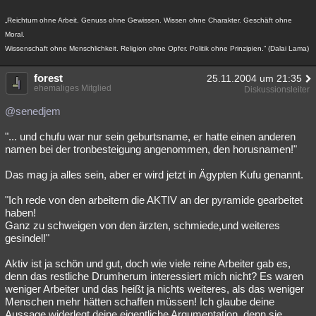
„Reichtum ohne Arbeit. Genuss ohne Gewissen. Wissen ohne Charakter. Geschäft ohne
Moral.
Wissenschaft ohne Menschlichkeit. Religion ohne Opfer. Politik ohne Prinzipien.“ (Dalai Lama)
forest
25.11.2004 um 21:35
ehemaliges Mitglied
Diskussionsleiter
@senedjem
"... und chufu war nur sein geburtsname, er hatte einen anderen
namen bei der tronbesteigung angenommen, den horusnamen!"
Das mag ja alles sein, aber er wird jetzt in Ägypten Kufu genannt.
"Ich rede von den arbeitern die AKTIV an der pyramide gearbeitet
haben!
Ganz zu schweigen von den ärzten, schmiede,und weiteres
gesindel!"
Aktiv ist ja schön und gut, doch wie viele reine Arbeiter gab es,
denn das restliche Drumherum interessiert mich nicht? Es waren
weniger Arbeiter und das heißt ja nichts weiteres, als das weniger
Menschen mehr hätten schaffen müssen! Ich glaube deine
Aussage widerlegt deine eigentliche Argumentation, denn sie