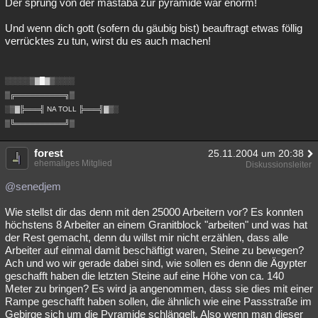
Der sprung von der mastaba zur pyramide war enorm!
Und wenn dich gott (sofern du gäubig bist) beauftragt etwas föllig
verrücktes zu tun, wirst du es auch machen!
░░░░░▒▓█▓▒░░░░
▒╔══════════╗▒
░▒▓╠═══╣ NA TOLL ╠═══╣▓▒░
▒╚══════════╝▒
forest
25.11.2004 um 20:38
ehemaliges Mitglied
Diskussionsleiter
@senedjem
Wie stellst dir das denn mit den 25000 Arbeitern vor? Es konnten
höchstens 8 Arbeiter an einem Granitblock "arbeiten" und was hat
der Rest gemacht, denn du willst mir nicht erzählen, dass alle
Arbeiter auf einmal damit beschäftigt waren, Steine zu bewegen?
Ach und wo wir gerade dabei sind, wie sollen es denn die Ägypter
geschafft haben die letzten Steine auf eine Höhe von ca. 140
Meter zu bringen? Es wird ja angenommen, dass sie dies mit einer
Rampe geschafft haben sollen, die ähnlich wie eine Passstraße im
Gebirge sich um die Pyramide schlängelt. Also wenn man dieser