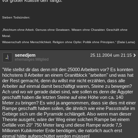
vor großer Kulisse den Tango.
Sieben Todsünden:
„Reichtum ohne Arbeit. Genuss ohne Gewissen. Wissen ohne Charakter. Geschäft ohne
Moral.
Wissenschaft ohne Menschlichkeit. Religion ohne Opfer. Politik ohne Prinzipien.“ (Dalai Lama)
senedjem
25.11.2004 um 21:15
ehemaliges Mitglied
"Wie stellst dir das denn mit den 25000 Arbeitern vor? Es konnten
höchstens 8 Arbeiter an einem Granitblock "arbeiten" und was hat
der Rest gemacht, denn du willst mir nicht erzählen, dass alle
Arbeiter auf einmal damit beschäftigt waren, Steine zu bewegen?
Ach und wo wir gerade dabei sind, wie sollen es denn die Ägypter
geschafft haben die letzten Steine auf eine Höhe von ca. 140
Meter zu bringen? Es wird ja angenommen, dass sie dies mit einer
Rampe geschafft haben sollen, die ähnlich wie eine Passstraße im
Gebirge sich um die Pyramide schlängelt. Also wenn man dieser
Theorie ausgeht, wäre der Weg einer solchen Rampe bei einem
Gefälle von 20° 750 Meter lang und diese Rampe würde 7,5
Millionen Kubikmeter Erde benötigen, die natürlich auch erst
einmal hätte aufgeschüttet werden müssen!