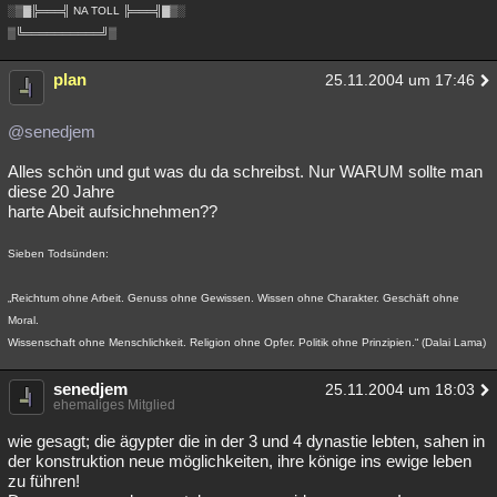
░▒▓╠═══╣ NA TOLL ╠═══╣▓▒░
▒╚══════════╝▒
plan
25.11.2004 um 17:46
@senedjem
Alles schön und gut was du da schreibst. Nur WARUM sollte man
diese 20 Jahre
harte Abeit aufsichnehmen??
Sieben Todsünden:
„Reichtum ohne Arbeit. Genuss ohne Gewissen. Wissen ohne Charakter. Geschäft ohne
Moral.
Wissenschaft ohne Menschlichkeit. Religion ohne Opfer. Politik ohne Prinzipien.“ (Dalai Lama)
senedjem
25.11.2004 um 18:03
ehemaliges Mitglied
wie gesagt; die ägypter die in der 3 und 4 dynastie lebten, sahen in
der konstruktion neue möglichkeiten, ihre könige ins ewige leben
zu führen!