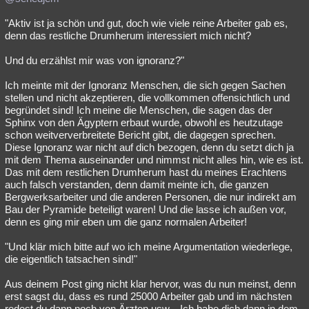
"Aktiv ist ja schön und gut, doch wie viele reine Arbeiter gab es,
denn das restliche Drumherum interessiert mich nicht?
Und du erzählst mir was von ignoranz?"
Ich meinte mit der Ignoranz Menschen, die sich gegen Sachen
stellen und nicht akzeptieren, die vollkommen offensichtlich und
begründet sind! Ich meine die Menschen, die sagen das der
Sphinx von den Ägyptern erbaut wurde, obwohl es heutzutage
schon weitververbreitete Bericht gibt, die dagegen sprechen.
Diese Ignoranz war nicht auf dich bezogen, denn du setzt dich ja
mit dem Thema auseinander und nimmst nicht alles hin, wie es ist.
Das mit dem restlichen Drumherum hast du meines Erachtens
auch falsch verstanden, denn damit meinte ich, die ganzen
Bergwerksarbeiter und die anderen Personen, die nur indirekt am
Bau der Pyramide beteiligt waren! Und die lasse ich außen vor,
denn es ging mir eben um die ganz normalen Arbeiter!
"Und klär mich bitte auf wo ich meine Argumentation wiederlege,
die eigentlich tatsachen sind!"
Aus deinem Post ging nicht klar hervor, was du nun meinst, denn
erst sagst du, dass es rund 25000 Arbeiter gab und im nächsten
redest du dann noch von Ärzten usw. . Ich habe dich dann in dem