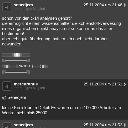
senedjem
25.11.2004 um 21:48
ehemaliges Mitglied
schon von den c-14 analysen gehört?
die ermöglicht einem wissenschaftler die kohlenstoff-verwesung
eines organischen objekt anaylsiren! so kann man das alter
bestimmen!
aber echt gute überlegung, hatte mich noch nicht darüber
gewundert!
░░░░░▒▓█▓▒░░░░
▒╔══════════╗▒
░▒▓╠═══╣ NA TOLL ╠═══╣▓▒░
▒╚══════════╝▒
mercuranus
25.11.2004 um 21:51
ehemaliges Mitglied
@ Senedjem
kleine Korrektur im Detail: Es waren um die 100.000 Arbeiter am
Werke, nicht bloß 25000.
senedjem
25.11.2004 um 21:52