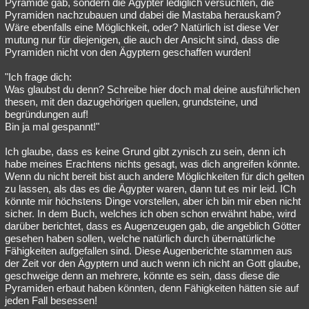
Pyramide gab, sondern die Ägypter lediglich versuchten, die
Pyramiden nachzubauen und dabei die Mastaba herauskam?
Wäre ebenfalls eine Möglichkeit, oder? Natürlich ist diese Ver
mutung nur für diejenigen, die auch der Ansicht sind, dass die
Pyramiden nicht von den Ägyptern geschaffen wurden!
"Ich frage dich:
Was glaubst du denn? Schreibe hier doch mal deine ausführlichen
thesen, mit den dazugehörigen quellen, grundsteine, und
begründungen auf!
Bin ja mal gespannt!"
Ich glaube, dass es keine Grund gibt zynisch zu sein, denn ich
habe meines Erachtens nichts gesagt, was dich angreifen könnte.
Wenn du nicht bereit bist auch andere Möglichkeiten für dich gelten
zu lassen, als das es die Ägypter waren, dann tut es mir leid. ICh
könnte mir höchstens Dinge vorstellen, aber ich bin mir eben nicht
sicher. In dem Buch, welches ich oben schon erwähnt habe, wird
darüber berichtet, dass es Augenzeugen gab, die angeblich Götter
gesehen haben sollen, welche natürlich durch übernatürliche
Fähigkeiten aufgefallen sind. Diese Augenberichte stammen aus
der Zeit vor den Ägyptern und auch wenn ich nicht an Gott glaube,
geschweige denn an mehrere, könnte es sein, dass diese die
Pyramiden erbaut haben könnten, denn Fähigkeiten hätten sie auf
jeden Fall besessen!