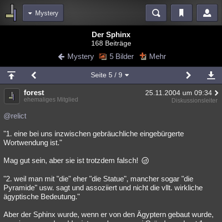
Mystery
Bereiche
Der Sphinx
168 Beiträge
Echtzeit
Diskussionen
Blogs
Videos
Statistiken
Mystery
5 Bilder
Mehr
Chat
Wiki
Neuigkeiten
2
Seite
5
/ 9
meine Rubriken
forest
25.11.2004 um 09:34
Menschen
Wissenschaft
Politik
Mystery
Kriminalfälle
ehemaliges Mitglied
Diskussionsleiter
Spiritualität
Verschwörungen
Technologie
Ufologie
@relict
"1. eine bei uns inzwischen gebräuchliche eingebürgerte
Natur
Umfragen
Unterhaltung
Wortwendung ist."
weitere Rubriken
Mag gut sein, aber sie ist trotzdem falsch!
Philosophie
Träume
Orte
Esoterik
Literatur
"2. weil man mit "die" eher "die Statue", mancher sogar "die
Astronomie
Helpdesk
Gruppen
Gaming
Filme
Pyramide" usw. sagt und assoziiert und nicht die vllt. wirkliche
ägyptische Bedeutung."
Musik
Clash
Verbesserungen
Allmystery
English
Aber der Sphinx wurde, wenn er von den Ägyptern gebaut wurde,
Übersichten