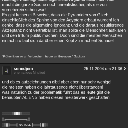
macht die ganze Sache noch unrealistischer, als sie von
vorneherein schon war!
Es gibt keinerlei Beweise, dass die Pyramiden von Gizeh
einschließlich des Sphinx von den Ägyptern erbaut wurden! Ich
denke, dass die allgemeine Ignoranz und die daraus resultierende
Akzeptanz nicht vertretbar ist, man sollte die Menschheit aufklären
und den Irrtum publik machen! Doch sind die meisten Menschen
einfach zu faul sich darüber einen Kopf zu machen! Schade!
"Früher litten wir an Verbrechen, heute an Gesetzen." (Tacitus)
senedjem
25.11.2004 um 21:36
ehemaliges Mitglied
und ob es aufzeichnungen gibt! aber eben nur sehr wenige!
die meisten haben die jahrtausende nicht überstanden!
was natürlich zu der problematik führt das es leute gibt die
behaupten ALIENS haben dieses meisterwerk geschaffen!
░░░░░▒▓█▓▒░░░░
▒╔══════════╗▒
░▒▓╠═══╣ NA TOLL ╠═══╣▓▒░