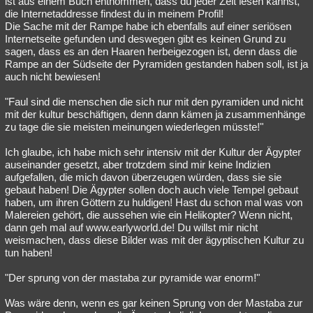
ist aus einem Buch entnommen, dass du jeder Zeit lesen kannst,
die Internetaddresse findest du in meinem Profil!
Die Sache mit der Rampe habe ich ebenfalls auf einer seriösen
Internetseite gefunden und deswegen gibt es keinen Grund zu
sagen, dass es an den Haaren herbeigezogen ist, denn dass die
Rampe an der Südseite der Pyramiden gestanden haben soll, ist ja
auch nicht bewiesen!
"Faul sind die menschen die sich nur mit den pyramiden und nicht
mit der kultur beschäftigen, denn dann kämen ja zusammenhänge
zu tage die sie meisten meinungen wiederlegen müsste!"
Ich glaube, ich habe mich sehr intensiv mit der Kultur der Ägypter
auseinander gesetzt, aber trotzdem sind mir keine Indizien
aufgefallen, die mich davon überzeugen würden, dass sie sie
gebaut haben! Die Ägypter sollen doch auch viele Tempel gebaut
haben, um ihren Göttern zu huldigen! Hast du schon mal was von
Malereien gehört, die aussehen wie ein Helikopter? Wenn nicht,
dann geh mal auf www.earlyworld.de! Du willst mir nicht
weismachen, dass diese Bilder was mit der ägyptischen Kultur zu
tun haben!
"Der sprung von der mastaba zur pyramide war enorm!"
Was wäre denn, wenn es gar keinen Sprung von der Mastaba zur