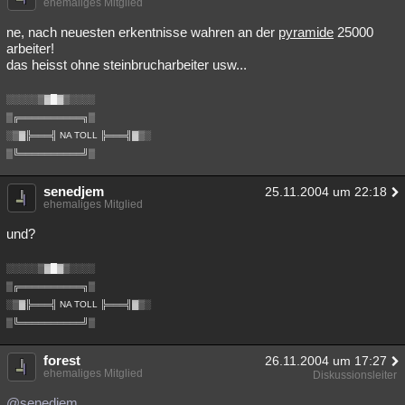
ehemaliges Mitglied
ne, nach neuesten erkentnisse wahren an der
pyramide
25000
arbeiter!
das heisst ohne steinbrucharbeiter usw...
░░░░░▒▓█▓▒░░░░
▒╔══════════╗▒
░▒▓╠═══╣ NA TOLL ╠═══╣▓▒░
▒╚══════════╝▒
senedjem
25.11.2004 um 22:18
ehemaliges Mitglied
und?
░░░░░▒▓█▓▒░░░░
▒╔══════════╗▒
░▒▓╠═══╣ NA TOLL ╠═══╣▓▒░
▒╚══════════╝▒
forest
26.11.2004 um 17:27
ehemaliges Mitglied
Diskussionsleiter
@senedjem