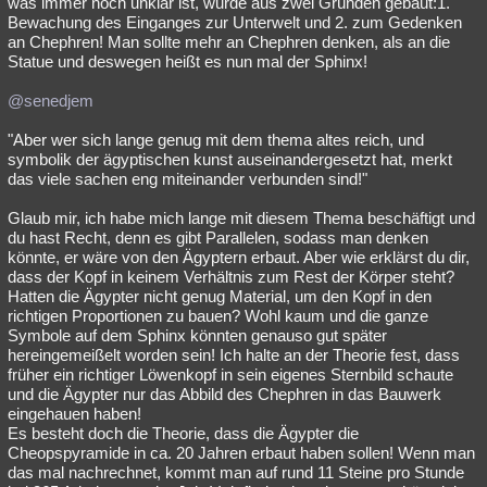
was immer noch unklar ist, wurde aus zwei Gründen gebaut:1.
Bewachung des Einganges zur Unterwelt und 2. zum Gedenken
Besucht
Teilgenommen
Alle
Neue
Geschlossen
an Chephren! Man sollte mehr an Chephren denken, als an die
Statue und deswegen heißt es nun mal der Sphinx!
Lesenswert
Schlüsselwörter
@senedjem
"Aber wer sich lange genug mit dem thema altes reich, und
symbolik der ägyptischen kunst auseinandergesetzt hat, merkt
das viele sachen eng miteinander verbunden sind!"
Glaub mir, ich habe mich lange mit diesem Thema beschäftigt und
du hast Recht, denn es gibt Parallelen, sodass man denken
könnte, er wäre von den Ägyptern erbaut. Aber wie erklärst du dir,
dass der Kopf in keinem Verhältnis zum Rest der Körper steht?
Hatten die Ägypter nicht genug Material, um den Kopf in den
richtigen Proportionen zu bauen? Wohl kaum und die ganze
Symbole auf dem Sphinx könnten genauso gut später
hereingemeißelt worden sein! Ich halte an der Theorie fest, dass
früher ein richtiger Löwenkopf in sein eigenes Sternbild schaute
und die Ägypter nur das Abbild des Chephren in das Bauwerk
eingehauen haben!
Es besteht doch die Theorie, dass die Ägypter die
Cheopspyramide in ca. 20 Jahren erbaut haben sollen! Wenn man
das mal nachrechnet, kommt man auf rund 11 Steine pro Stunde