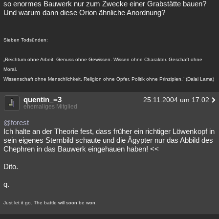
so enormes Bauwerk nur zum Zwecke einer Grabstätte bauen?
Und warum dann diese Orion ähnliche Anordnung?
Sieben Todsünden:
„Reichtum ohne Arbeit. Genuss ohne Gewissen. Wissen ohne Charakter. Geschäft ohne
Moral.
Wissenschaft ohne Menschlichkeit. Religion ohne Opfer. Politik ohne Prinzipien.“ (Dalai Lama)
quentin_=3
25.11.2004 um 17:02
ehemaliges Mitglied
@forest
Ich halte an der Theorie fest, dass früher ein richtiger Löwenkopf in
sein eigenes Sternbild schaute und die Ägypter nur das Abbild des
Chephren in das Bauwerk eingehauen haben! <<
Dito.
q.
Just let it go. The battle will soon be won.