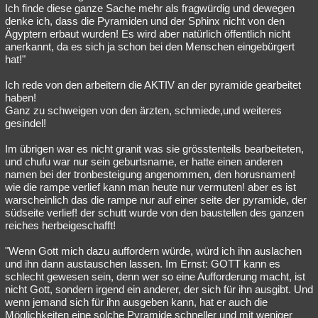
Ich finde diese ganze Sache mehr als fragwürdig und dewegen
denke ich, dass die Pyramiden und der Sphinx nicht von den
Ägyptern erbaut wurden! Es wird aber natürlich öffentlich nicht
anerkannt, da es sich ja schon bei den Menschen eingebürgert
hat!"
Ich rede von den arbeitern die AKTIV an der pyramide gearbeitet
haben!
Ganz zu schweigen von den ärzten, schmiede,und weiteres
gesindel!
Im übrigen war es nicht granit was sie grösstenteils bearbeiteten,
und chufu war nur sein geburtsname, er hatte einen anderen
namen bei der tronbesteigung angenommen, den horusnamen!
wie die rampe verlief kann man heute nur vermuten! aber es ist
warscheinlich das die rampe nur auf einer seite der pyramide, der
südseite verlief! der schutt wurde von den baustellen des ganzen
reiches herbeigeschafft!
"Wenn Gott mich dazu auffordern würde, würd ich ihn auslachen
und ihn dann austauschen lassen. Im Ernst: GOTT kann es
schlecht gewesen sein, denn wer so eine Aufforderung macht, ist
nicht Gott, sondern irgend ein anderer, der sich für ihn ausgibt. Und
wenn jemand sich für ihn ausgeben kann, hat er auch die
Möglichkeiten eine solche Pyramide schneller und mit weniger