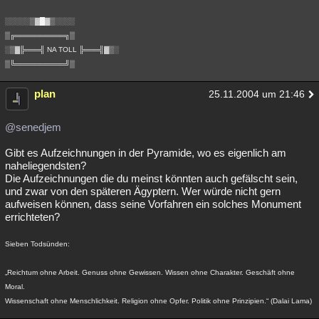
░░░░░▒▓█▓▒░░░░
▒╔══════════╗▒
░▒▓╠═══╣ NA TOLL ╠═══╣▓▒░
▒╚══════════╝▒
plan
25.11.2004 um 21:46
@senedjem
Gibt es Aufzeichnungen in der Pyramide, wo es eigenlich am
naheliegendsten?
Die Aufzeichnungen die du meinst könnten auch gefälscht sein,
und zwar von den späteren Ägyptern. Wer würde nicht gern
aufweisen können, dass seine Vorfahren ein solches Monument
errichteten?
Sieben Todsünden:
„Reichtum ohne Arbeit. Genuss ohne Gewissen. Wissen ohne Charakter. Geschäft ohne
Moral.
Wissenschaft ohne Menschlichkeit. Religion ohne Opfer. Politik ohne Prinzipien.“ (Dalai Lama)