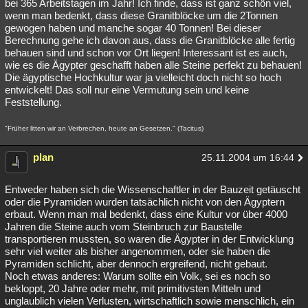
bei 365 Arbeitstagen im Jahr! Ich finde, dass ist ganz schön viel,
wenn man bedenkt, dass diese Granitblöcke um die 2Tonnen
gewogen haben und manche sogar 40 Tonnen! Bei dieser
Berechnung gehe ich davon aus, dass die Granitblöcke alle fertig
behauen sind und schon vor Ort liegen! Interessant ist es auch,
wie es die Ägypter geschafft haben alle Steine perfekt zu behauen!
Die ägyptische Hochkultur war ja vielleicht doch nicht so hoch
entwickelt! Das soll nur eine Vermutung sein und keine
Feststellung.
"Früher litten wir an Verbrechen, heute an Gesetzen." (Tacitus)
plan
25.11.2004 um 16:44
Entweder haben sich die Wissenschaftler in der Bauzeit getäuscht
oder die Pyramiden wurden tatsächlich nicht von den Ägyptern
erbaut. Wenn man mal bedenkt, dass eine Kultur vor über 4000
Jahren die Steine auch vom Steinbruch zur Baustelle
transportieren mussten, so waren die Ägypter in der Entwicklung
sehr viel weiter als bisher angenommen, oder sie haben die
Pyramiden schlicht, aber dennoch ergreifend, nicht gebaut.
Noch etwas anderes: Warum sollte ein Volk, sei es noch so
bekloppt, 20 Jahre oder mehr, mit primitivsten Mitteln und
unglaublich vielen Verlusten, wirtschaftlich sowie menschlich, ein