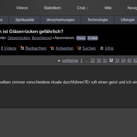
Videos
Statistiken
Chat
Wiki
Neuig
2
le
Spiritualität
Verschwörungen
Technologie
Ufologie
 ist Gläserrücken gefährlich?
rter:
Gläserrücken
,
Besenknopf
▪ Abonnieren:
Feed
E-Mail
8 Videos
Beobachten
Antworten
Suchen
Infos
vorherige
1
...
22
30
31
32
33
34
42
8
selben zimmer verschiedene rituale durchführen?Er ruft einen geist und ich e