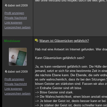
wer ohne verstand und respekt durch die welt geht, 
dabei seit 2009
Profil anzeigen
Private Nachricht
Link kopieren
Lesezeichen setzen
Warum ist Gläserrücken gefährlich?
Mindslaver
Hab mal eine Antwort im Internet gefunden. Wer dran
Kann Gläserrücken gefährlich sein?
Ja, es kann verdammt gefährlich sein. Die Hülle de
jemand, setzt er sich für eine bestimmte Zeit in ein
dabei seit 2009
die nächste Ebene kann. Die Ebende, die sehr erdnah
Profil anzeigen
es sehr wahrscheinlich, dass ihr bei den Sitzunge
bösen Geister am stärksten sind. Fassen wir also
Private Nachricht
--> Erdnahe Geister sind oft böse.
Link kopieren
--> Böse Geister sind stark.
Lesezeichen setzen
--> Die Wahrscheinlichkeit, einen bösen anstatt e
--> Je böser der Geist ist, desto besser kann er bei
--> Je stärker der Geist ist, desto schneller kann 