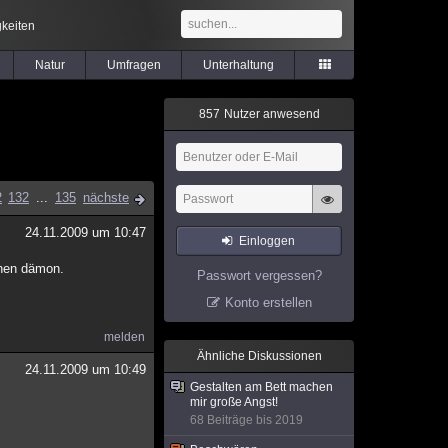
keiten
Natur
Umfragen
Unterhaltung
8
5
7
Nutzer anwesend
2
132
...
135
nächste
24.11.2009 um 10:47
Einloggen
inen dämon.
Passwort vergessen?
Konto erstellen
melden
Ähnliche Diskussionen
24.11.2009 um 10:49
Gestalten am Bett machen
mir große Angst!
68 Beiträge bis 2019