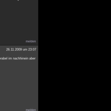
melden
26.11.2009 um 23:07
erabel im nachhinein aber
melden