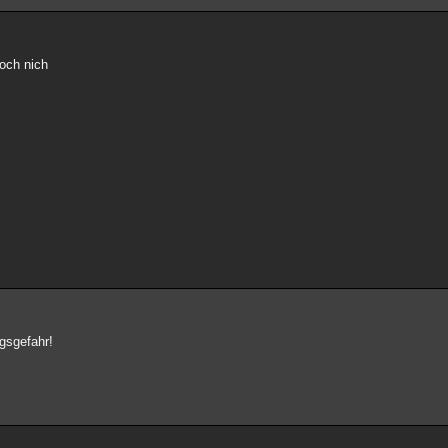
doch nich
ngsgefahr!