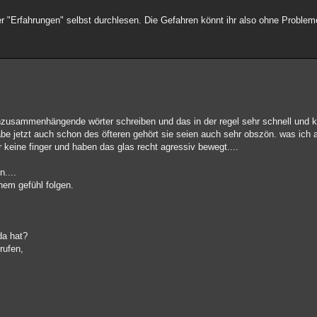
r "Erfahrungen" selbst durchlesen. Die Gefahren könnt ihr also ohne Proble
nzusammenhängende wörter schreiben und das in der regel sehr schnell und k
abe jetzt auch schon des öfteren gehört sie seien auch sehr obszön. was ich a
r keine finger und haben das glas recht agressiv bewegt....
n....
nem gefühl folgen.
da hat?
rufen,