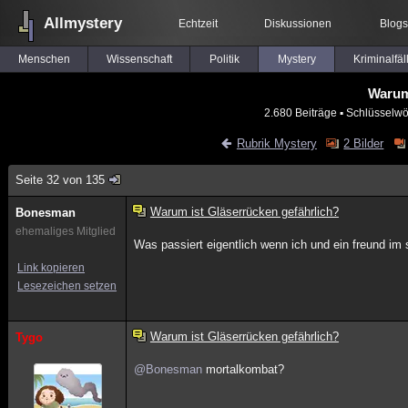
Allmystery
Echtzeit
Diskussionen
Blogs
Menschen
Wissenschaft
Politik
Mystery
Kriminalfäl
Warum
2.680 Beiträge
▪ Schlüsselwö
Rubrik Mystery
2 Bilder
Seite 32 von 135
Warum ist Gläserrücken gefährlich?
Bonesman
ehemaliges Mitglied
Was passiert eigentlich wenn ich und ein freund im 
Link kopieren
Lesezeichen setzen
Warum ist Gläserrücken gefährlich?
Tygo
@Bonesman
mortalkombat?