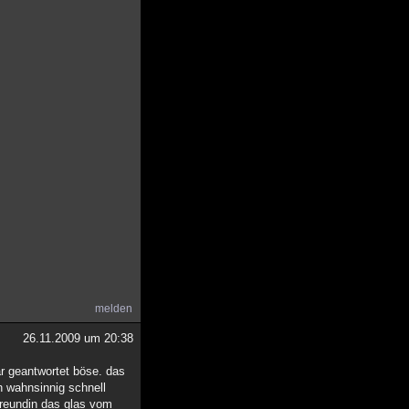
melden
26.11.2009 um 20:38
ar geantwortet böse. das
h wahnsinnig schnell
 freundin das glas vom