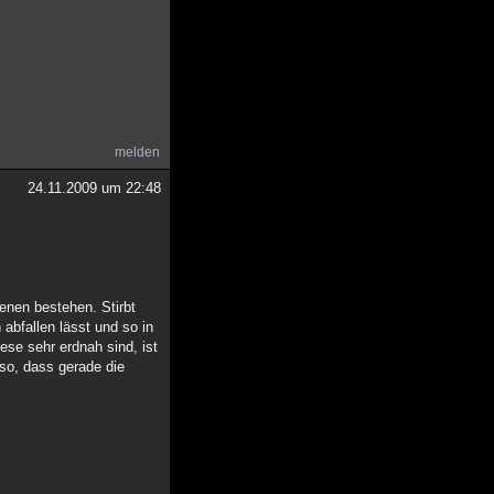
melden
24.11.2009 um 22:48
enen bestehen. Stirbt
 abfallen lässt und so in
ese sehr erdnah sind, ist
so, dass gerade die