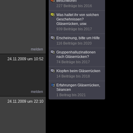
Beschwören
227 Beiträge bis 2016
Was haltet ihr von solchen
Geschehnissen?
Gläserrücken, usw.
939 Beiträge bis 2017
Erscheinung, bitte um Hilfe
116 Beiträge bis 2020
melden
Gruppenhalluzinationen
nach Gläserrücken?
24.11.2009 um 10:52
74 Beiträge bis 2017
Klopfen beim Gläserrücken
14 Beiträge bis 2018
Erfahrungen Gläserrücken,
Séancen
melden
1 Beitrag bis 2021
24.11.2009 um 22:10