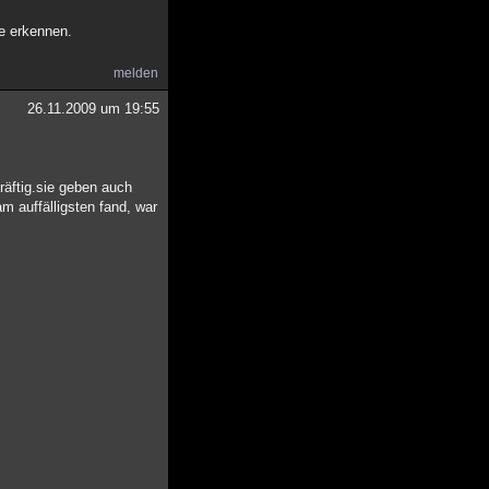
me erkennen.
melden
26.11.2009 um 19:55
räftig.sie geben auch
m auffälligsten fand, war