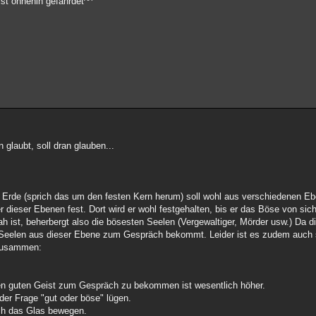
ist ohnehin gefährdet^^
 glaubt, soll dran glauben...
r Erde (sprich das um den festen Kern herum) soll wohl aus verschiedenen Eb
er dieser Ebenen fest. Dort wird er wohl festgehalten, bis er das Böse von sich
 ist, beherbergt also die bösesten Seelen (Vergewaltiger, Mörder usw.) Da di
n Seelen aus dieser Ebene zum Gespräch bekommt. Leider ist es zudem auch 
 zusammen:
inen guten Geist zum Gespräch zu bekommen ist wesentlich höher.
 der Frage "gut oder böse" lügen.
sich das Glas bewegen.