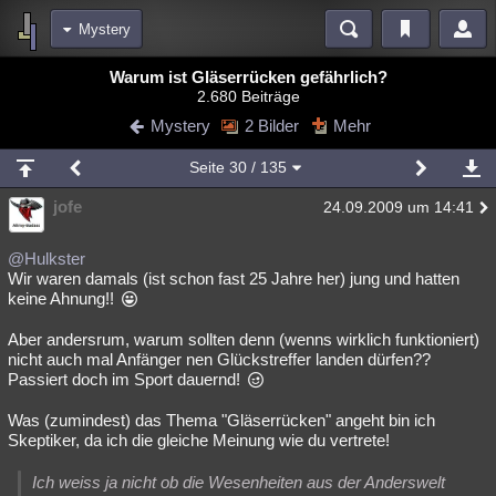
Mystery
Bereiche
Warum ist Gläserrücken gefährlich?
2.680 Beiträge
Echtzeit
Diskussionen
Blogs
Videos
Statistiken
Mystery
2 Bilder
Mehr
Chat
Wiki
Neuigkeiten
2
Seite
30
/ 135
meine Rubriken
jofe
24.09.2009 um 14:41
Menschen
Wissenschaft
Politik
Mystery
Kriminalfälle
Spiritualität
Verschwörungen
Technologie
Ufologie
@Hulkster
Wir waren damals (ist schon fast 25 Jahre her) jung und hatten
keine Ahnung!!
Natur
Umfragen
Unterhaltung
weitere Rubriken
Aber andersrum, warum sollten denn (wenns wirklich funktioniert)
nicht auch mal Anfänger nen Glückstreffer landen dürfen??
Philosophie
Träume
Orte
Esoterik
Literatur
Passiert doch im Sport dauernd!
Astronomie
Helpdesk
Gruppen
Gaming
Filme
Was (zumindest) das Thema "Gläserrücken" angeht bin ich
Skeptiker, da ich die gleiche Meinung wie du vertrete!
Musik
Clash
Verbesserungen
Allmystery
English
Ich weiss ja nicht ob die Wesenheiten aus der Anderswelt
Übersichten