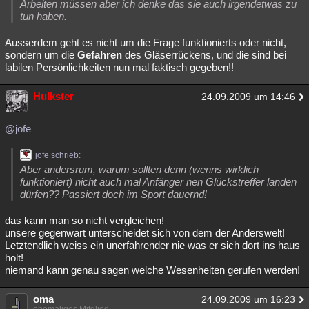
Arbeiten müssen aber ich denke das sie auch irgendetwas zu
Besucht
Teilgenommen
Alle
Neue
Geschlossen
tun haben.
Ausserdem geht es nicht um die Frage funktionierts oder nicht,
Lesenswert
Schlüsselwörter
sondern um die
Gefahren
des Gläserrückens, und die sind bei
labilen Persönlichkeiten nun mal faktisch gegeben!!
Hulkster
24.09.2009 um 14:46
@jofe
jofe schrieb:
Aber andersrum, warum sollten denn (wenns wirklich
funktioniert) nicht auch mal Anfänger nen Glückstreffer landen
dürfen?? Passiert doch im Sport dauernd!
das kann man so nicht vergleichen!
unsere gegenwart unterscheidet sich von dem der Anderswelt!
Letztendlich weiss ein unerfahrender nie was er sich dort ins haus
holt!
niemand kann genau sagen welche Wesenheiten gerufen werden!
oma
24.09.2009 um 16:23