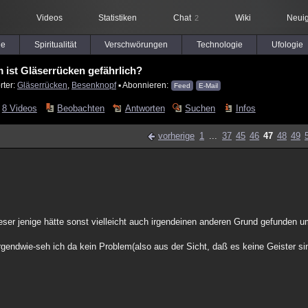
Videos
Statistiken
Chat
Wiki
Neuig
2
le
Spiritualität
Verschwörungen
Technologie
Ufologie
 ist Gläserrücken gefährlich?
rter:
Gläserrücken
,
Besenknopf
▪ Abonnieren:
Feed
E-Mail
8 Videos
Beobachten
Antworten
Suchen
Infos
vorherige
1
...
37
45
46
47
48
49
ieser jenige hätte sonst vielleicht auch irgendeinen anderen Grund gefunden 
irgendwie-seh ich da kein Problem(also aus der Sicht, daß es keine Geister s