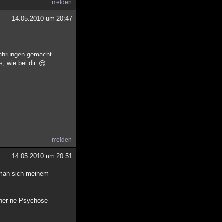
melden
14.05.2010 um 20:47
rfahrungen gemacht
s, wie bei dir
melden
14.05.2010 um 20:51
 man sich meinem
iner ne Psychose