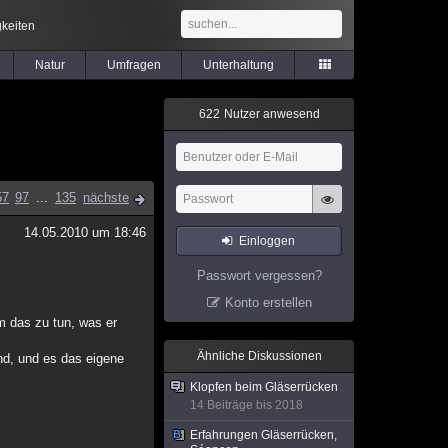
keiten
Natur
Umfragen
Unterhaltung
6
2
2
Nutzer anwesend
57
97
...
135
nächste
14.05.2010 um 18:46
Einloggen
Passwort vergessen?
Konto erstellen
um das zu tun, was er
Ähnliche Diskussionen
ind, und es das eigene
Klopfen beim Gläserrücken
14 Beiträge bis 2018
Erfahrungen Gläserrücken,