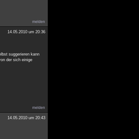
melden
14.05.2010 um 20:36
lbst suggerieren kann
on der sich einige
melden
14.05.2010 um 20:43