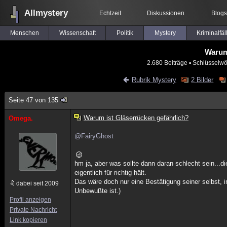
Allmystery
Echtzeit
Diskussionen
Blogs
Menschen
Wissenschaft
Politik
Mystery
Kriminalfäl
Warum
2.680 Beiträge
▪ Schlüsselwö
Rubrik Mystery
2 Bilder
Seite 47 von 135
Warum ist Gläserrücken gefährlich?
Omega.
@FairyGhost
hm ja, aber was sollte dann daran schlecht sein...d
eigentlich für richtig hält.
Das wäre doch nur eine Bestätigung seiner selbst, 
dabei seit 2009
Unbewußte ist.)
Profil anzeigen
Private Nachricht
Link kopieren