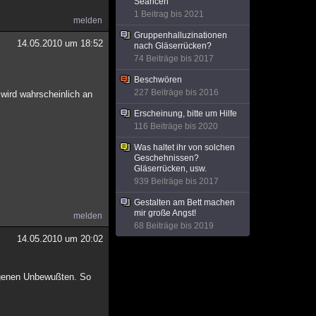
Séancen
1 Beitrag bis 2021
melden
Gruppenhalluzinationen
14.05.2010 um 18:52
nach Gläserrücken?
74 Beiträge bis 2017
Beschwören
227 Beiträge bis 2016
e wird wahrscheinlich an
Erscheinung, bitte um Hilfe
116 Beiträge bis 2020
Was haltet ihr von solchen
Geschehnissen?
Gläserrücken, usw.
939 Beiträge bis 2017
Gestalten am Bett machen
mir große Angst!
melden
68 Beiträge bis 2019
14.05.2010 um 20:02
eigenen Unbewußten. So