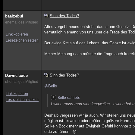
Sinn des Todes?
baalzebul
ehemaliges Mitglied
Altes vergeht neues entsteht, das ist ein Gesetz. Da
vermutlich niemand von uns über die Frage des T
Link kopieren
Lesezeichen setzen
Der ewige Kreislauf des Lebens, das Ganze ist ewig
Meiner Meinung nach müsste die Frage auch korrekt
Sinn des Todes?
Dawnclaude
ehemaliges Mitglied
@Bello
Link kopieren
Bello schrieb:
Lesezeichen setzen
I-wann muss man sich langweilen.. i-wann hat m
Deshalb vergessen wir ja auch. Wir stellen uns ne
möglich ist teilweise oder später in größere Form 
So kein Bock mehr auf Ewigkeit Gefühl könnnte z.b.
erde zu führen.