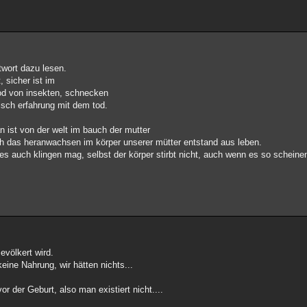
ntwort dazu lesen.
 sicher ist im
od von insekten, schnecken
tisch erfahrung mit dem tod.
an ist von der welt im bauch der mutter
h das heranwachsen im körper unserer mütter entstand aus leben.
 es auch klingen mag, selbst der körper stirbt nicht, auch wenn es so scheinen
evölkert wird.
eine Nahrung, wir hätten nichts...
r der Geburt, also man existiert nicht....