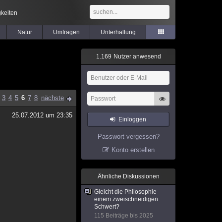
keiten
Natur
Umfragen
Unterhaltung
1
.
1
6
9
Nutzer anwesend
3
4
5
6
7
8
nächste
25.07.2012 um 23:35
Einloggen
Passwort vergessen?
Konto erstellen
Ähnliche Diskussionen
Gleicht die Philosophie
einem zweischneidigen
Schwert?
115 Beiträge bis 2025