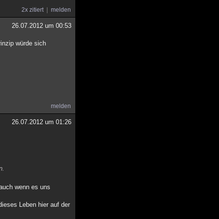
2x zitiert
melden
26.07.2012 um 00:53
rinzip würde sich
melden
26.07.2012 um 01:26
n.
, auch wenn es uns
ieses Leben hier auf der