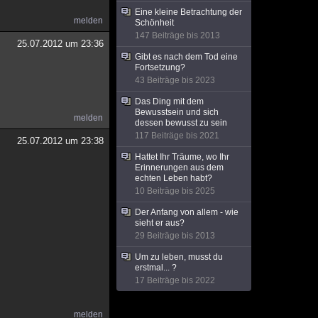
Eine kleine Betrachtung der
melden
Schönheit
147 Beiträge bis 2013
25.07.2012 um 23:36
Gibt es nach dem Tod eine
Fortsetzung?
43 Beiträge bis 2023
Das Ding mit dem
Bewusstsein und sich
melden
dessen bewusst zu sein
117 Beiträge bis 2021
25.07.2012 um 23:38
Hattet Ihr Träume, wo Ihr
Erinnerungen aus dem
echten Leben habt?
10 Beiträge bis 2025
Der Anfang von allem - wie
sieht er aus?
29 Beiträge bis 2013
Um zu leben, musst du
erstmal... ?
17 Beiträge bis 2022
melden