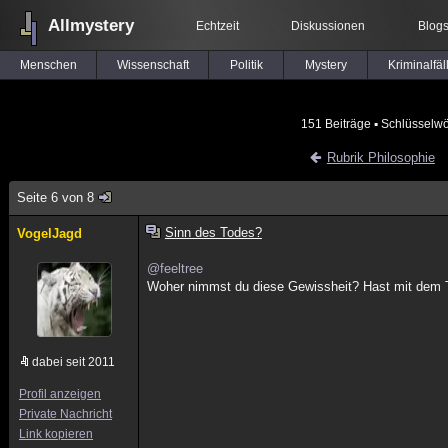
Allmystery
Echtzeit
Diskussionen
Blog
Menschen
Wissenschaft
Politik
Mystery
Kriminalfäl
151 Beiträge
▪ Schlüsselwö
Rubrik Philosophie
Seite 6 von 8
Sinn des Todes?
VogelJagd
@feeltree
Woher nimmst du diese Gewissheit? Hast mit dem 
dabei seit 2011
Profil anzeigen
Private Nachricht
Link kopieren