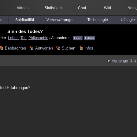
s
Videos
Statistiken
Chat
Wiki
Neuig
le
Spiritualität
Verschwörungen
Technologie
Ufologie
Sinn des Todes?
rter:
Leben
,
Tod
,
Philosophie
▪ Abonnieren:
Feed
E-Mail
Beobachten
Antworten
Suchen
Infos
vorherige
1
2
Tod Erfahrungen?