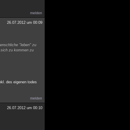
melden
26.07.2012 um 00:09
enschliche "leben" zu
f sich zu kommen zu
nkl. des eigenen todes
melden
26.07.2012 um 00:10