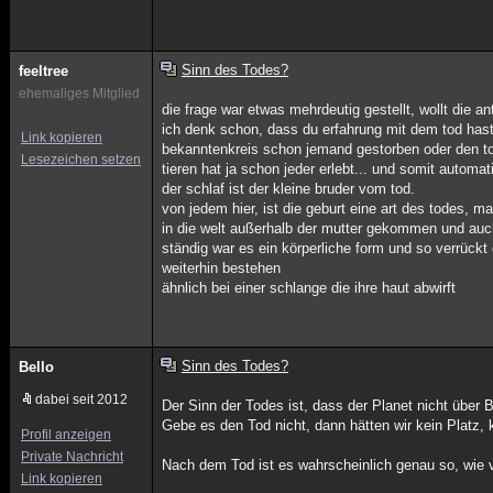
Sinn des Todes?
feeltree
ehemaliges Mitglied
die frage war etwas mehrdeutig gestellt, wollt die a
ich denk schon, dass du erfahrung mit dem tod hast,
Link kopieren
bekanntenkreis schon jemand gestorben oder den t
Lesezeichen setzen
tieren hat ja schon jeder erlebt... und somit automa
der schlaf ist der kleine bruder vom tod.
von jedem hier, ist die geburt eine art des todes, m
in die welt außerhalb der mutter gekommen und auc
ständig war es ein körperliche form und so verrückt
weiterhin bestehen
ähnlich bei einer schlange die ihre haut abwirft
Sinn des Todes?
Bello
dabei seit 2012
Der Sinn der Todes ist, dass der Planet nicht über B
Gebe es den Tod nicht, dann hätten wir kein Platz, k
Profil anzeigen
Private Nachricht
Nach dem Tod ist es wahrscheinlich genau so, wie vo
Link kopieren