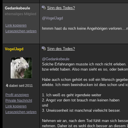
Sinn des Todes?
Gedankebeule
ehemaliges Mitglied
@VogelJagd
Link kopieren
hmmm hast du noch keine Angehörigen verloren....
Lesezeichen setzen
Sinn des Todes?
VogelJagd
@Gedankebeule
Solche Erfahrungen musste ich noch nicht erleben. 
bzw erlebt haben. Also man sieht es so, oder bekom
Habe auch schon gehört es soll ein Mensch gegebe
erlebte. Ich mein beeindrucken ist dies schon und ic
dabei seit 2011
Profil anzeigen
1. Ich weiß es geht irgendwie weiter
2. Angst vor dem tot brauch man keinen haben
Private Nachricht
und
Link kopieren
3. Unwissenheit ist manchmal vielleicht besser.
Lesezeichen setzen
Nehmen wir an, nach dem Tod fühlt man sich besser 
nehmen. Daher ist es wohl doch besser an diesem 