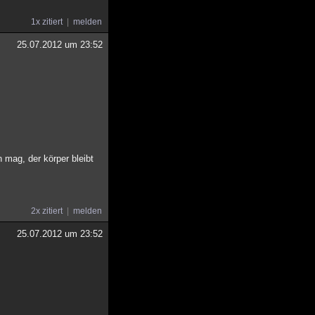
1x zitiert
melden
25.07.2012 um 23:52
 mag, der körper bleibt
2x zitiert
melden
25.07.2012 um 23:52