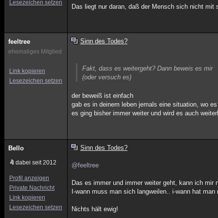
Lesezeichen setzen
Das liegt nur daran, daß der Mensch sich nicht mit 
Sinn des Todes?
feeltree
ehemaliges Mitglied
Fakt, dass es weitergeht? Dann beweis es mir
Link kopieren
(oder versuch es)
Lesezeichen setzen
der beweiß ist einfach
gab es in deinem leben jemals eine situation, wo es
es ging bisher immer weiter und wird es auch weiter
Sinn des Todes?
Bello
dabei seit 2012
@feeltree
Profil anzeigen
Das es immer und immer weiter geht, kann ich mir ni
Private Nachricht
I-wann muss man sich langweilen.. i-wann hat man 
Link kopieren
Lesezeichen setzen
Nichts hält ewig!