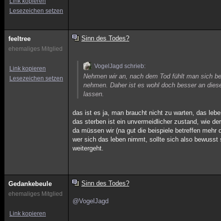
Link kopieren
Lesezeichen setzen
Sinn des Todes?
feeltree
ehemaliges Mitglied
VogelJagd schrieb:
Link kopieren
Nehmen wir an, nach dem Tod fühlt man sich bes
Lesezeichen setzen
nehmen. Daher ist es wohl doch besser an die
lassen.
das ist es ja, man braucht nicht zu warten, das leb
das sterben ist ein unvermeidlicher zustand, wie d
da müssen wir (na gut die beispiele betreffen mehr 
wer sich das leben nimmt, sollte sich also bewusst 
weitergeht.
Sinn des Todes?
Gedankebeule
ehemaliges Mitglied
@VogelJagd
Link kopieren