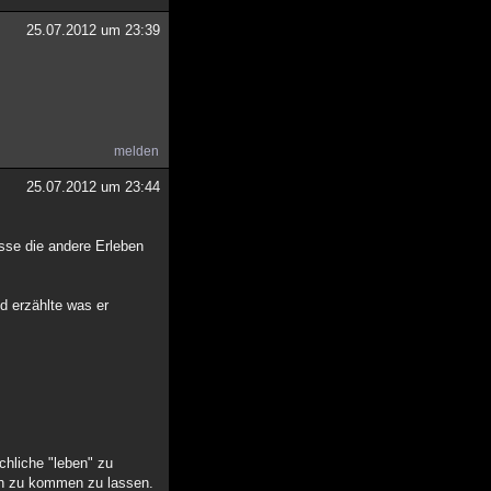
25.07.2012 um 23:39
melden
25.07.2012 um 23:44
sse die andere Erleben
d erzählte was er
chliche "leben" zu
ch zu kommen zu lassen.