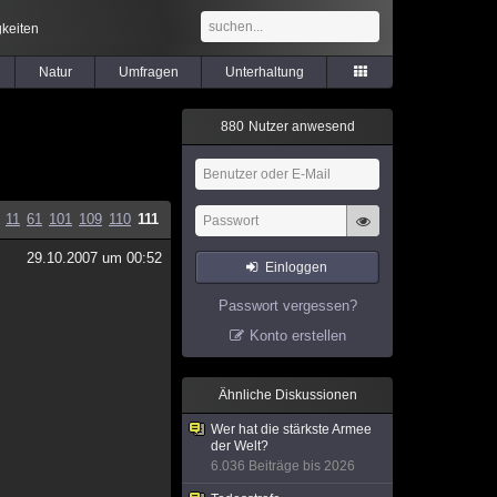
keiten
Natur
Umfragen
Unterhaltung
8
8
0
Nutzer anwesend
.
11
61
101
109
110
111
29.10.2007 um 00:52
Einloggen
Passwort vergessen?
Konto erstellen
Ähnliche Diskussionen
Wer hat die stärkste Armee
der Welt?
6.036 Beiträge bis 2026