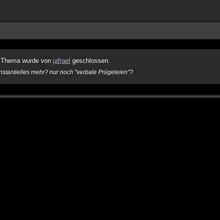
 Thema wurde von
jafrael
geschlossen.
nstantielles mehr? nur noch "verbale Prügeleien"?