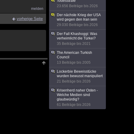
Todesstrafe
23.656 Beiträge bis 2026
melden
Der nächste Krieg der USA
vorherige Seite
wird gegen den Iran sein
29.030 Beiträge bis 2026
Der Fall Khashoggi: Was
verheimlicht die Türkei?
35 Beiträge bis 2021
The American Turkish
Council
13 Beiträge bis 2005
Lockerbie Beweisstücke
wurden bewusst manipuliert
21 Beiträge bis 2026
Krisenherd naher Osten -
Welche Medien sind
glaubwürdig?
61 Beiträge bis 2026