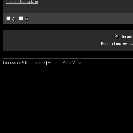
Lesezeichen setzen
Dieses
Begründung:
nix su
Impressum & Datenschutz
|
Regeln
|
Mobil-Version