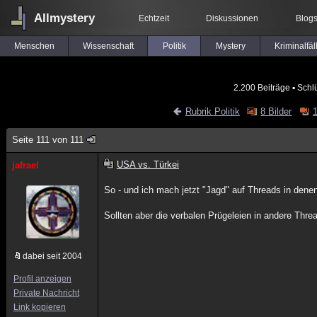
Allmystery
Echtzeit
Diskussionen
Blog
Menschen
Wissenschaft
Politik
Mystery
Kriminalfäl
2.200 Beiträge
▪ Schl
Rubrik Politik
8 Bilder
Seite 111 von 111
USA vs. Türkei
jafrael
So - und ich mach jetzt "Jagd" auf Threads in denen
Sollten aber die verbalen Prügeleien in andere Thr
dabei seit 2004
Profil anzeigen
Private Nachricht
Link kopieren