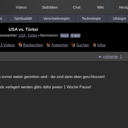
s
Videos
Statistiken
Chat
Wiki
Neuig
le
Spiritualität
Verschwörungen
Technologie
Ufologie
USA vs. Türkei
üsselwörter:
USA
,
Türkei
▪ Abonnieren:
Feed
E-Mail
13 Videos
Beobachten
Antworten
Suchen
Infos
vorherige
1
..
 immer weiter gestritten wird - die sind dann eben geschlossen!
eads verlagert werden gibts dafür jeweis 1 Woche Pause!