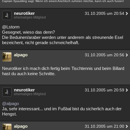
Captain Spaulding sagt: Wenn ich einem Arschloch zuhören möchte, kann ich auch furzen!
Besucht
Teilgenommen
Alle
Neue
Geschlossen
neurotiker
31.10.2005 um 20:54
Lesenswert
ehemaliges Mitglied
Schlüsselwörter
@Lstorm
Gesegnet, wieso das denn?
Die Beduinen/araber werden unter anderem als streunende Esel
bezeichent, nicht gerade schmeichelhaft.
alpago
31.10.2005 um 20:56
Neurotiker ich mach dich fertig beim Tischtennis und beim Billard
hast du auch keine Schnitte.
neurotiker
31.10.2005 um 20:59
ehemaliges Mitglied
@alpago
Ja, sehr interessant... und im Fußbal bist du sicherlich auch der
Hengst.
alpago
31.10.2005 um 21:00