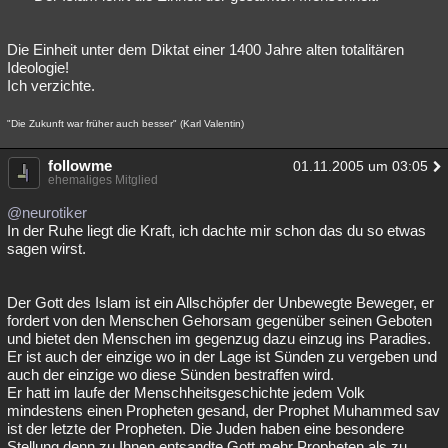
Die Einheit unter dem Diktat einer 1400 Jahre alten totalitären
Ideologie!
Ich verzichte.
"Die Zukunft war früher auch besser" (Karl Valentin)
followme
01.11.2005 um 03:05
ehemaliges Mitglied
@neurotiker
In der Ruhe liegt die Kraft, ich dachte mir schon das du so etwas
sagen wirst.
Der Gott des Islam ist ein Allschöpfer der Unbewegte Beweger, er
fordert von den Menschen Gehorsam gegenüber seinen Geboten
und bietet den Menschen im gegenzug dazu einzug ins Paradies.
Er ist auch der einzige wo in der Lage ist Sünden zu vergeben und
auch der einzige wo diese Sünden bestraffen wird.
Er hatt im laufe der Menschheitsgeschichte jedem Volk
mindestens einen Propheten gesand, der Prophet Muhammed sav
ist der letzte der Propheten. Die Juden haben eine besondere
Stellung denn zu Ihnen entsandte Gott mehr Propheten als zu