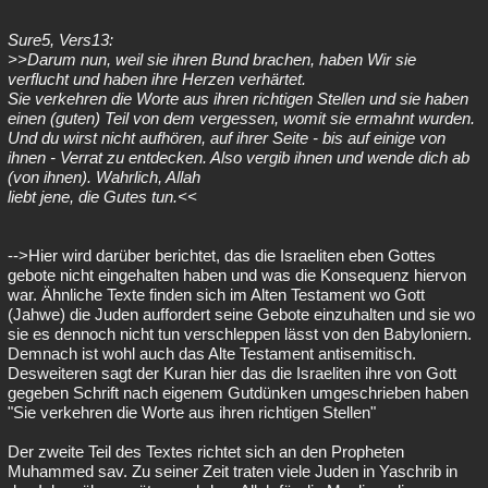
Sure5, Vers13:
>>Darum nun, weil sie ihren Bund brachen, haben Wir sie
verflucht und haben ihre Herzen verhärtet.
Sie verkehren die Worte aus ihren richtigen Stellen und sie haben
einen (guten) Teil von dem vergessen, womit sie ermahnt wurden.
Und du wirst nicht aufhören, auf ihrer Seite - bis auf einige von
ihnen - Verrat zu entdecken. Also vergib ihnen und wende dich ab
(von ihnen). Wahrlich, Allah
liebt jene, die Gutes tun.<<
-->Hier wird darüber berichtet, das die Israeliten eben Gottes
gebote nicht eingehalten haben und was die Konsequenz hiervon
war. Ähnliche Texte finden sich im Alten Testament wo Gott
(Jahwe) die Juden auffordert seine Gebote einzuhalten und sie wo
sie es dennoch nicht tun verschleppen lässt von den Babyloniern.
Demnach ist wohl auch das Alte Testament antisemitisch.
Desweiteren sagt der Kuran hier das die Israeliten ihre von Gott
gegeben Schrift nach eigenem Gutdünken umgeschrieben haben
"Sie verkehren die Worte aus ihren richtigen Stellen"
Der zweite Teil des Textes richtet sich an den Propheten
Muhammed sav. Zu seiner Zeit traten viele Juden in Yaschrib in