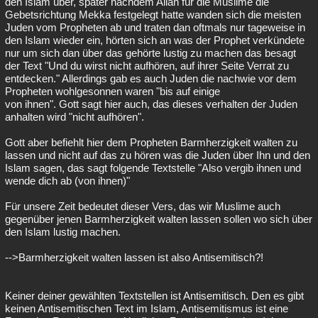
den Islam über, später nachdem Allah für die Muslime die
Gebetsrichtung Mekka festgelegt hatte wanden sich die meisten
Juden vom Propheten ab und traten dan oftmals nur tageweise in
den Islam wieder ein, hörten sich an was der Prophet verkündete
nur um sich dan über das gehörte lustig zu machen das besagt
der Text "Und du wirst nicht aufhören, auf ihrer Seite Verrat zu
entdecken." Allerdings gab es auch Juden die nachwie vor dem
Propheten wohlgesonnen waren "bis auf einige
von ihnen". Gott sagt hier auch, das dieses verhalten der Juden
anhalten wird "nicht aufhören".
Gott aber befiehlt hier dem Propheten Barmherzigkeit walten zu
lassen und nicht auf das zu hören was die Juden über Ihn und den
Islam sagen, das sagt folgende Textstelle "Also vergib ihnen und
wende dich ab (von ihnen)"
Für unsere Zeit bedeutet dieser Vers, das wir Muslime auch
gegenüber jenen Barmherzigkeit walten lassen sollen wo sich über
den Islam lustig machen.
-->Barmherzigkeit walten lassen ist also Antisemitisch?!
Keiner deiner gewählten Textstellen ist Antisemitisch. Den es gibt
keinen Antisemitischen Text im Islam, Antisemitismus ist eine