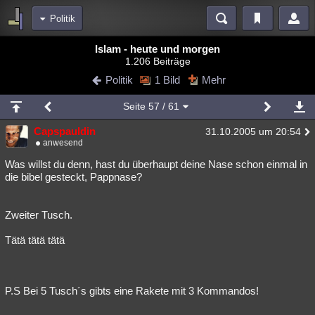
Politik
Bereiche
Islam - heute und morgen
1.206 Beiträge
Echtzeit
Diskussionen
Blogs
Videos
Statistiken
Politik
1 Bild
Mehr
Chat
Wiki
Neuigkeiten
2
Seite
57
/ 61
meine Rubriken
Capspauldin
31.10.2005 um 20:54
Menschen
Wissenschaft
Politik
Mystery
Kriminalfälle
anwesend
Spiritualität
Verschwörungen
Technologie
Ufologie
Was willst du denn, hast du überhaupt deine Nase schon einmal in
die bibel gesteckt, Pappnase?
Natur
Umfragen
Unterhaltung
weitere Rubriken
Zweiter Tusch.
Philosophie
Träume
Orte
Esoterik
Literatur
Tätä tätä tätä
Astronomie
Helpdesk
Gruppen
Gaming
Filme
Musik
Clash
Verbesserungen
Allmystery
English
P.S Bei 5 Tusch´s gibts eine Rakete mit 3 Kommandos!
Übersichten