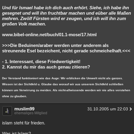
Und für Ismael habe ich dich auch erhört. Siehe, ich habe ihn
gesegnet und will ihn fruchtbar machen und eüber alle Maßen
mehren. Zwölf Fürsten wird er zeugen, und ich will ihn zum
großen Volk machen.
www.bibel-online.net/buch/01.1-mose/17.html
>>>Die Beduinen/araber werden unter anderem als
streunende Esel bezeichent, nicht gerade schmeichelhaft.<<<
- 1. Interessant, diese Friedwertigkeit!
2. Kannst du mir das auch genau zitieren?
Der Verstand funktioniert wie das Auge: Wir erblicken die Umwelt nicht als ganzes.
Wissen ist der Sichtfeld u. Glaube das worauf wir aus unserem Sichtfeld schließen
können um Verwirrung zu meiden. Als nicht-allwissende werden wir nie alles verstehen
ohne zu glauben.
muslim99
31.10.2005 um 22:03
ehemaliges Mitglied
islam steht für frieden.
Was ist Islam?