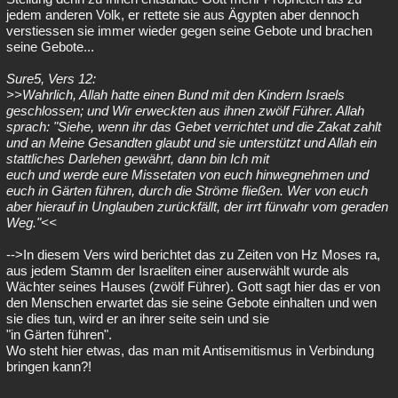
jedem anderen Volk, er rettete sie aus Ägypten aber dennoch
verstiessen sie immer wieder gegen seine Gebote und brachen
seine Gebote...
Sure5, Vers 12:
>>Wahrlich, Allah hatte einen Bund mit den Kindern Israels
geschlossen; und Wir erweckten aus ihnen zwölf Führer. Allah
sprach: "Siehe, wenn ihr das Gebet verrichtet und die Zakat zahlt
und an Meine Gesandten glaubt und sie unterstützt und Allah ein
stattliches Darlehen gewährt, dann bin Ich mit
euch und werde eure Missetaten von euch hinwegnehmen und
euch in Gärten führen, durch die Ströme fließen. Wer von euch
aber hierauf in Unglauben zurückfällt, der irrt fürwahr vom geraden
Weg."<<
-->In diesem Vers wird berichtet das zu Zeiten von Hz Moses ra,
aus jedem Stamm der Israeliten einer auserwählt wurde als
Wächter seines Hauses (zwölf Führer). Gott sagt hier das er von
den Menschen erwartet das sie seine Gebote einhalten und wen
sie dies tun, wird er an ihrer seite sein und sie
"in Gärten führen".
Wo steht hier etwas, das man mit Antisemitismus in Verbindung
bringen kann?!