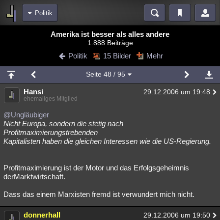
Politik
Bereiche
Amerika ist besser als alles andere
1.888 Beiträge
Echtzeit
Diskussionen
Blogs
Videos
Statistiken
Politik
15 Bilder
Mehr
Chat
Wiki
Neuigkeiten
Seite
48
/ 95
meine Rubriken
Hansi
29.12.2006 um 19:48
Menschen
Wissenschaft
Politik
Mystery
Kriminalfälle
ehemaliges Mitglied
Spiritualität
Verschwörungen
Technologie
Ufologie
@Ungläubiger
Nicht Europa, sondern die stetig nach
Profitmaximierungstrebenden
Natur
Umfragen
Unterhaltung
Kapitalisten haben die gleichen Interessen wie die US-Regierung.
weitere Rubriken
Philosophie
Träume
Orte
Esoterik
Literatur
Profitmaximierung ist der Motor und das Erfolgsgeheimnis
derMarktwirtschaft.
Astronomie
Helpdesk
Gruppen
Gaming
Filme
Dass das einem Marxisten fremd ist verwundert mich nicht.
Musik
Clash
Verbesserungen
Allmystery
English
donnerhall
29.12.2006 um 19:50
Übersichten