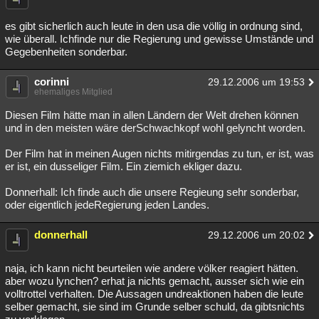
Besucht
Teilgenommen
Alle
Neue
Geschlossen
es gibt sicherlich auch leute in den usa die völlig in ordnung sind,
wie überall. Ichfinde nur die Regierung und gewisse Umstände und
Lesenswert
Schlüsselwörter
Gegebenheiten sonderbar.
corinni
29.12.2006 um 19:53
ehemaliges Mitglied
Diesen Film hätte man in allen Ländern der Welt drehen können
und in den meisten wäre derSchwachkopf wohl gelyncht worden.
Der Film hat in meinen Augen nichts mitirgendas zu tun, er ist, was
er ist, ein dusseliger Film. Ein ziemich ekliger dazu.
Donnerhall: Ich finde auch die unsere Regieung sehr sonderbar,
oder eigentlich jedeRegierung jeden Landes.
donnerhall
29.12.2006 um 20:02
naja, ich kann nicht beurteilen wie andere völker reagiert hätten.
aber wozu lynchen? erhat ja nichts gemacht, ausser sich wie ein
volltrottel verhalten. Die Aussagen undreaktionen haben die leute
selber gemacht, sie sind im Grunde selber schuld, da gibtsnichts