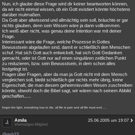
Nun, ich glaube diese Frage wird dir keiner beantworten können,
da wir nicht einmal wissen, ob ein Gott existiert könnte höchstens
darüber mutmaßen.
Da Gott aber allwissend und allmächtig sein soll, bräuchte er gar
nichts glauben, denn sein Wissen wäre ja dann vollkommen.
Ich weiß aber nicht, was genau deine Intention war mit deiner
Frage.
Interessant wäre die Frage, welche Prozesse in Gottes
Bewusstsein abgelaufen sind, damit er schließlich den Menschen
schuf. Hat sich Gott auch entwickelt, hat sich Gott Gedanken
gemacht, oder ist Gott nur auf einen singulären zeitlichen Punkt
zu reduzieren, bzw. sein Bewusstsein, in dem schon alles
festgelegt ist.
Fragen über Fragen, aber da man ja Gott nicht mit dem Mensch
vergleichen soll, bleibt schließlich gar nichts mehr übrig, keine
Eigenschaft, die man diesem geheimnisvollen Wesen zuschreiben
könnte, obwohl doch die Bibel sagt, wir wären nach seinem Abbild
geschaffen......
forget the light, everything has to die, all life is pain and all life must end.....
Amila
25.06.2005 um 19:07
ehemaliges Mitglied
@gsb23