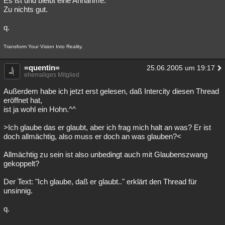
Es ist und bleibt eine Annahme.
Zu nichts gut.
q.
Transform Your Vision Into Reality.
=quentin=
25.06.2005 um 19:17
ehemaliges Mitglied
Außerdem habe ich jetzt erst gelesen, daß Intercity diesen Thread
eröffnet hat,
ist ja wohl ein Hohn.^^
>Ich glaube das er glaubt, aber ich frag mich halt an was? Er ist
doch allmächtig, also muss er doch an was glauben?<
Allmächtig zu sein ist also unbedingt auch mit Glaubenszwang
gekoppelt?
Der Text: "Ich glaube, daß er glaubt.." erklärt den Thread für
unsinnig.
q.