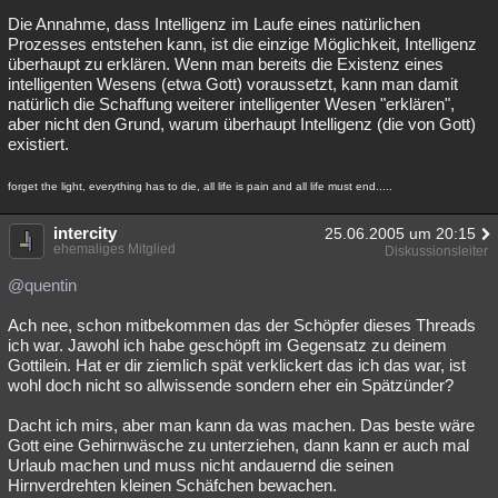
Die Annahme, dass Intelligenz im Laufe eines natürlichen
Prozesses entstehen kann, ist die einzige Möglichkeit, Intelligenz
überhaupt zu erklären. Wenn man bereits die Existenz eines
intelligenten Wesens (etwa Gott) voraussetzt, kann man damit
natürlich die Schaffung weiterer intelligenter Wesen "erklären",
aber nicht den Grund, warum überhaupt Intelligenz (die von Gott)
existiert.
forget the light, everything has to die, all life is pain and all life must end.....
intercity
25.06.2005 um 20:15
ehemaliges Mitglied
Diskussionsleiter
@quentin
Ach nee, schon mitbekommen das der Schöpfer dieses Threads
ich war. Jawohl ich habe geschöpft im Gegensatz zu deinem
Gottilein. Hat er dir ziemlich spät verklickert das ich das war, ist
wohl doch nicht so allwissende sondern eher ein Spätzünder?
Dacht ich mirs, aber man kann da was machen. Das beste wäre
Gott eine Gehirnwäsche zu unterziehen, dann kann er auch mal
Urlaub machen und muss nicht andauernd die seinen
Hirnverdrehten kleinen Schäfchen bewachen.