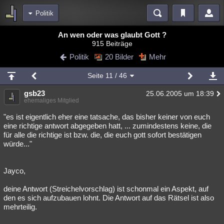
Politik
Bereiche
An wen oder was glaubt Gott ?
915 Beiträge
Echtzeit
Diskussionen
Blogs
Videos
Statistiken
Politik
20 Bilder
Mehr
Chat
Wiki
Neuigkeiten
Seite
11
/ 46
meine Rubriken
gsb23
25.06.2005 um 18:39
Menschen
Wissenschaft
Politik
Mystery
Kriminalfälle
ehemaliges Mitglied
Spiritualität
Verschwörungen
Technologie
Ufologie
"es ist eigentlich eher eine tatsache, das bisher keiner von euch
eine richtige antwort abgegeben hatt, ... zumindestens keine, die
für alle die richtige ist bzw. die, die euch gott sofort bestätigen
Natur
Umfragen
Unterhaltung
würde..."
weitere Rubriken
Philosophie
Träume
Orte
Esoterik
Literatur
Jayco,
Astronomie
Helpdesk
Gruppen
Gaming
Filme
deine Antwort (Streichelvorschlag) ist schonmal ein Aspekt, auf
den es sich aufzubauen lohnt. Die Antwort auf das Rätsel ist also
Musik
Clash
Verbesserungen
Allmystery
English
mehrteilig.
Übersichten