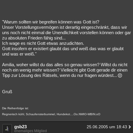
Besucht
Teilgenommen
Alle
Neue
Geschlossen
Lesenswert
Schlüsselwörter
"Warum sollten wir begreifen können was Gott ist?
Unser Vorstellungsvermögen ist derartig eingeschränkt, dass wir
uns noch nicht einmal die Unendlichkeit vorstellen können oder gar
zu absoluten Frieden fähig sind...
Ich wage es nicht Gott etwas anzudichten.
Gott insofern er existiert glaubt das und weiß das was er glaubt
und was er weiß."
Amilia, woher willst du das alles so genau wissen? Willst du nicht
noch ein wenig mehr wissen? Vielleicht gibt Gott gerade dir einen
Tipp zur Lösung des Rätsels, wenn du nur fragen würdest...
Gruß
Die Reihenfolge ist:
Regnerisch kühl, Schaufensterbummel, Hundekot....Oo.NWIO-WBIN.oO
gsb23
25.06.2005 um 18:43
ehemaliges Mitglied