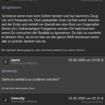
Diskussionsleiter
@Lightstorm
Scheisse wenn man kein Gehirn besitzt und nur dummes Zeug
vor sich hinquatscht. Dein pädophiler Gott züchtet seine Vetreter
auf der Erde und verteilt sie überall wie eine Brut von Ungeziefer.
Deine (In-) Sektenartigen Fangarme werden Dir bald brechen
wenn Du versuchst die Realität zu ignorieren. Du bist so verdreht
in deinem Hirn, da ist es klar wo die ganze Welt hinsteuert wenn
alle so primitv denken wie du.
Bin eigentlich Mysterygegener, aber manchmal zweifel ich an meinen Sinnen.
jayco
25.06.2005 um 20:05
ehemaliges Mitglied
@intercity
Steht es wirklich so schlimm mit ihm?
Es hat doch alles keinen Sinn!
intercity
25.06.2005 um 20:10
ehemaliges Mitglied
Diskussionsleiter