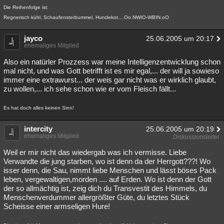
Die Reihenfolge ist:
Regnerisch kühl, Schaufensterbummel, Hundekot....Oo.NWIO-WBIN.oO
jayco
25.06.2005 um 20:17
ehemaliges Mitglied
Also ein natürler Prozzess war meine Intelligenzentwicklung schon
mal nicht, und was Gott betrifft ist es mir egal,... der will ja sowieso
immer eine extrawurst... der weis gar nicht was er wirklich glaubt,
zu wollen,... ich sehe schon wie er vom Fleisch fällt...
Es hat doch alles keinen Sinn!
intercity
25.06.2005 um 20:19
ehemaliges Mitglied
Diskussionsleiter
Weil er mir nicht das wiedergab was ich vermisse. Liebe
Verwandte die jung starben, wo ist denn da der Herrgott???! Wo
isser denn, die Sau, nimmt liebe Menschen und lässt böses Pack
leben, vergewaltigen,morden .... auf Erden. Wo ist denn der Gott
der so allmächtig ist, zeig dich du Transvestit des Himmels, du
Menschenverdummer allergrößter Güte, du letztes Stück
Scheisse einer armseligen Hure!