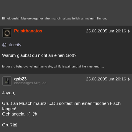
Bin eigentlich Mysterygegener, aber manchmal zweifel ich an meinen Sinnen.
Peisithanatos
25.06.2005 um 20:16
@intercity
Warum glaubst du nicht an einen Gott?
forget the light, everything has to die, all life is pain and all life must end.....
gsb23
25.06.2005 um 20:16
ehemaliges Mitglied
Jayco,
Gruß an Muschimaunzi....Du solltest ihm einen frischen Fisch
fangen!
Geh angeln. :-)
Gruß