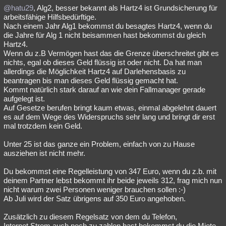
@hatu29
, Alg2, besser bekannt als Hartz4 ist Grundsicherung für
arbeitsfähige Hilfsbedürftige.
Nach einem Jahr Alg1 bekommst du besagtes Hartz4, wenn du
die Jahre für Alg 1 nicht beisammen hast bekommst du gleich
Hartz4.
Wenn du z.B Vermögen hast das die Grenze überschreitet gibt es
nichts, egal ob dieses Geld flüssig ist oder nicht. Da hat man
allerdings die Möglichkeit Hartz4 auf Darlehensbasis zu
beantragen bis man dieses Geld flüssig gemacht hat.
Kommt natürlich stark darauf an wie dein Fallmanager gerade
aufgelegt ist.
Auf Gesetze berufen bringt kaum etwas, einmal abgelehnt dauert
es auf dem Wege des Widerspruchs sehr lang und bringt dir erst
mal trotzdem kein Geld.
Unter 25 ist das ganze ein Problem, einfach von zu Hause
ausziehen ist nicht mehr.
Du bekommst eine Regelleistung von 347 Euro, wenn du z.b. mit
deinem Partner lebst bekommt ihr beide jeweils 312, frag mich nun
nicht warum zwei Personen weniger brauchen sollen :-)
Ab Juli wird der Satz übrigens auf 350 Euro angehoben.
Zusätzlich zu diesem Regelsatz von dem du Telefon,
Internet,Strom auch noch zu zahlen hast bekommst du die Miete