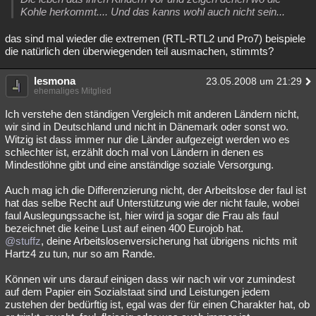
Kohle herkommt.... Und das kanns wohl auch nicht sein...
das sind mal wieder die extremen (RTL-RTL2 und Pro7) beispiele
die natürlich den überwiegenden teil ausmachen, stimmts?
lesmona
23.05.2008 um 21:29
ehemaliges Mitglied
Ich verstehe den ständigen Vergleich mit anderen Ländern nicht,
wir sind in Deutschland und nicht in Dänemark oder sonst wo.
Witzig ist dass immer nur die Länder aufgezeigt werden wo es
schlechter ist, erzählt doch mal von Ländern in denen es
Mindestlöhne gibt und eine anständige soziale Versorgung.
Auch mag ich die Differenzierung nicht, der Arbeitslose der faul ist
hat das selbe Recht auf Unterstützung wie der nicht faule, wobei
faul Auslegungssache ist, hier wird ja sogar die Frau als faul
bezeichnet die keine Lust auf einen 400 Eurojob hat.
@stuffz
, deine Arbeitslosenversicherung hat übrigens nichts mit
Hartz4 zu tun, nur so am Rande.
Können wir uns darauf einigen dass wir nach wir vor zumindest
auf dem Papier ein Sozialstaat sind und Leistungen jedem
zustehen der bedürftig ist, egal was der für einen Charakter hat, ob