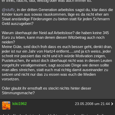
er trinkt, raucht, faul, fleissig oder was auch immer ist.
@stuffz
, in der dritten Generation arbeitslos sagst du, klar dass die
Kinder kaum aus sowas rauskommen, läge es da nicht eher am
Staat anständige Förderungen zu bieten statt für jeden Schmarrn
Geld auszugeben?
Warum überhaupt der Neid auf Arbeitslose? die haben keine 345
Euro zu leben, kann man denen diesen Witzbetrag auch noch
neiden?
Meine Güte, seid doch froh dass es euch besser geht, denkt dran,
jeder ist nur ein Jahr von Hartz4 entfernt.....und ja ich weiss, jeder
schreit mir passiert das nicht und ich würde Motivation zeigen,
Pustekuchen, ihr wisst doch überhaupt nicht was in diesen Leuten
vorgeht,ihr verallgemeinert, sagt asoziale Dinge wie denen sollte
man alles streichen, statt euch mal richtig damit auseinander zu
setzen und nicht nur das zu essen was euch die Medien
vorsetzen.
Oder glaubt ihr ernsthaft es steckt nichts hinter dieser
Stimmungsmache?
kiki1962
23.05.2008 um 21:44