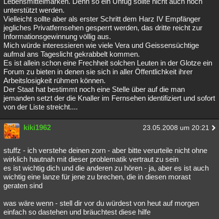
Lebensmittelmarken. Denn so ein Unfug sollte nicht auch noch
unterstützt werden.
Vielleicht sollte aber als erster Schritt dem Harz IV Empfänger
jegliches Privatfernsehen gesperrt werden, das dritte reicht zur
Informationsgewinnung völlig aus.
Mich würde interessieren wie viele Vera und Geissensüchtige
aufmal ans Tageslicht gekrabbelt kommen.
Es ist allein schon eine Frechheit solchen Leuten in der Glotze ein
Forum zu bieten in denen sie sich in aller Öffentlichkeit ihrer
Arbeitslosigkeit rühmen können.
Der Staat hat bestimmt noch eine Stelle über auf die man
jemanden setzt der die Knaller im Fernsehen identifiziert und sofort
von der Liste streicht....
kiki1962
23.05.2008 um 20:21
stuffz - ich verstehe deinen zorn - aber bitte verurteile nicht ohne
wirklich hautnah mit dieser problematik vertraut zu sein
es ist wichtig dich und die anderen zu hören - ja, aber es ist auch
wichtig eine lanze für jene zu brechen, die in diesen morast
geraten sind
was wäre wenn - stell dir vor du würdest von heut auf morgen
einfach so dastehen und bräuchtest diese hilfe