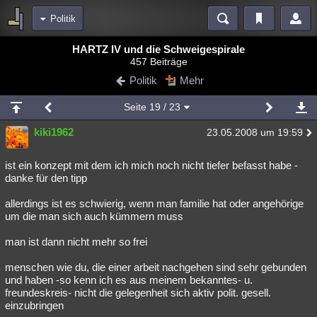
Politik
Bereiche
HARTZ IV und die Schweigespirale
457 Beiträge
Echtzeit
Diskussionen
Blogs
Videos
Statistiken
Politik
Mehr
Chat
Wiki
Neuigkeiten
Seite
19
/ 23
meine Rubriken
kiki1962
23.05.2008 um 19:59
Menschen
Wissenschaft
Politik
Mystery
Kriminalfälle
Spiritualität
Verschwörungen
Technologie
Ufologie
ist ein konzept mit dem ich mich noch nicht tiefer befasst habe -
danke für den tipp
Natur
Umfragen
Unterhaltung
allerdings ist es schwierig, wenn man familie hat oder angehörige
weitere Rubriken
um die man sich auch kümmern muss
Philosophie
Träume
Orte
Esoterik
Literatur
man ist dann nicht mehr so frei
Astronomie
Helpdesk
Gruppen
Gaming
Filme
menschen wie du, die einer arbeit nachgehen sind sehr gebunden
und haben -so kenn ich es aus meinem bekanntes- u.
Musik
Clash
Verbesserungen
Allmystery
English
freundeskreis- nicht die gelegenheit sich aktiv polit. gesell.
einzubringen
Übersichten