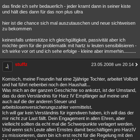
das finde ich sehr bedauerlich - jeder kramt dann in seiner kiste
Besucht
Teilgenommen
Alle
Neue
Geschlossen
und hält dies dann für das non plus ultra
Lesenswert
Schlüsselwörter
hier ist die chance sich mal auszutauschen und neue sichtweisen
zu bekommen
keinesfalls unterstütze ich gleichgültigkeit, passivität aber ich
möchte gern für die problematik mit hartz iv leuten sensibilisieren -
ich wirke vor ort und ich sehe erfolge - kleine aber immerhin..........
stuffz
23.05.2008 um 20:14
Komisch, meine Freundin hat eine 2jährige Tochter, arbeitet Vollzeit
und hat führt nebenbei noch den Haushalt...
Was mich an der ganzen Geschichte so ankotzt, ist der Umstand,
das du dein Verständnis für Harz IV Empfänger auf meine und
auch auf die der anderen Steuer und
arbeitslosenversicherungszahler vermittelst.
Ich will gar kein Verständnis für irgendwen haben, ich will das der
mir nicht zur Last fällt. Dein Engagement in allen Ehren, aber
vielleicht sollten da echt mal die Schwerpunkte verlagert werden.
Und wenn sich Leute allen Ernstes damit beschäftigen pro HarzIV
zu missionieren, dann bin ich erst recht für die Regelung mit den