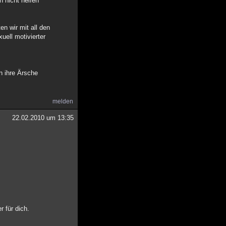
 nicht helfen
en wir mit all den
uell motivierter
n ihre Ärsche
melden
22.02.2010 um 13:35
r für dich.