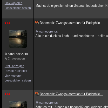
Link kopieren
Machst du eigentlich einen Unterschied zwischen K
Lesezeichen setzen
Dänemark: Zwangskastration für Pädophile...
3.14
@warneverends
Alle in ein dunkles Loch... und zuschütten... sollt
dabei seit 2010
Chaosqueen
Profil anzeigen
Private Nachricht
Link kopieren
Lesezeichen setzen
Dänemark: Zwangskastration für Pädophile...
3.14
@warneverends
Zählt es mit 18 noch als pädophil? egal welches alte