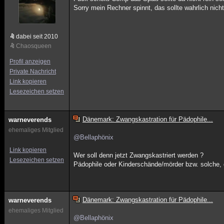
Sorry mein Rechner spinnt, das sollte wahrlich nicht 
dabei seit 2010
Chaosqueen
Profil anzeigen
Private Nachricht
Link kopieren
Lesezeichen setzen
Dänemark: Zwangskastration für Pädophile...
warneverends
ehemaliges Mitglied
@Bellaphönix
Link kopieren
Wer soll denn jetzt Zwangskastriert werden ?
Lesezeichen setzen
Pädophile oder Kinderschände/mörder bzw. solche, 
Dänemark: Zwangskastration für Pädophile...
warneverends
ehemaliges Mitglied
@Bellaphönix