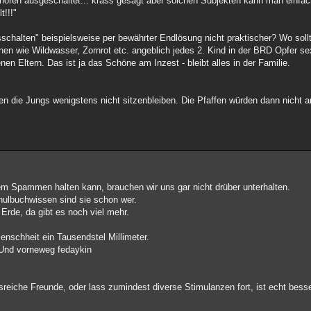
hören ausgeschaltet... krass gesagt aber solchen Subjekten kann man einfach
t!!!"
sschalten" beispielsweise per bewährter Endlösung nicht praktischer? Wo sollt
n wie Wildwasser, Zornrot etc. angeblich jedes 2. Kind in der BRD Opfer sex
en Eltern. Das ist ja das Schöne am Inzest - bleibt alles in der Familie.
en die Jungs wenigstens nicht sitzenbleiben. Die Pfaffen würden dann nicht a
em Spammen halten kann, brauchen wir uns gar nicht drüber unterhalten.
ulbuchwissen sind sie schon wer.
 Erde, da gibt es noch viel mehr.
nschheit ein Tausendstel Millimeter.
. Und vorneweg fedaykin
lussreiche Freunde, oder lass zumindest diverse Stimulanzen fort, ist echt besse