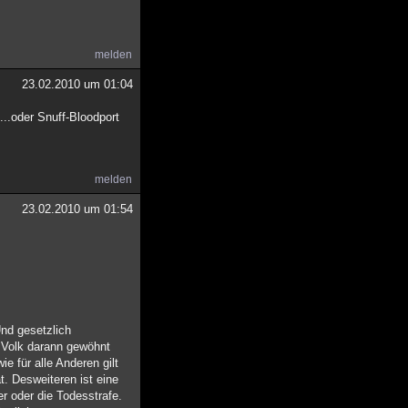
melden
23.02.2010 um 01:04
..oder Snuff-Bloodport
melden
23.02.2010 um 01:54
Und gesetzlich
s Volk darann gewöhnt
 für alle Anderen gilt
t. Desweiteren ist eine
r oder die Todesstrafe.