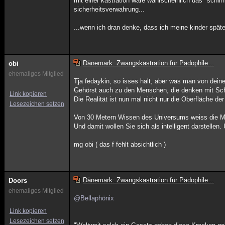
mit einer kastration wäre wahrscheinlich das "schlim
sicherheitsverwahrung...
...wenn ich dran denke, dass ich meine kinder späte
Dänemark: Zwangskastration für Pädophile...
obi
ehemaliges Mitglied
Tja fedaykin, so isses halt, aber was man von dein
Gehörst auch zu den Menschen, die denken mit Sch
Link kopieren
Die Realität ist nun mal nicht nur die Oberfläche der
Lesezeichen setzen
Von 30 Metern Wissen des Universums weiss die Me
Und damit wollen Sie sich als intelligent darstellen
mg obi ( das f fehlt absichtlich )
Dänemark: Zwangskastration für Pädophile...
Doors
ehemaliges Mitglied
@Bellaphönix
Link kopieren
Lesezeichen setzen