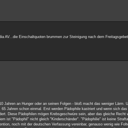
dia AV...die Einschaltquoten brummen zur Steinigung nach dem Freitagsgebet.
 10 Jahren an Hunger oder an seinen Folgen - bloß macht das weniger Lärm. 
. 65 Jahren schon einmal. Erst werden Pädophile kastriert und wenn sich da
dert. Diese Pädophilen mögen Krebsgeschwüre sein, aber das gleiche Recht wie
m ist "Pädophil" nicht gleich "Kinderschänder". "Pädophilie" ist keine Strafta
tion, noch mit der deutschen Verfassung vereinbar, genauso wenig wie Folte