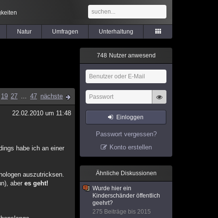
keiten
Natur
Umfragen
Unterhaltung
7
4
8
Nutzer anwesend
19
27
...
47
nächste
22.02.2010 um 11:48
Einloggen
Passwort vergessen?
Konto erstellen
dings habe ich an einer
Ähnliche Diskussionen
chologen auszutricksen.
un), aber
es geht!
Wurde hier ein
Kinderschänder öffentlich
geehrt?
275 Beiträge bis 2015