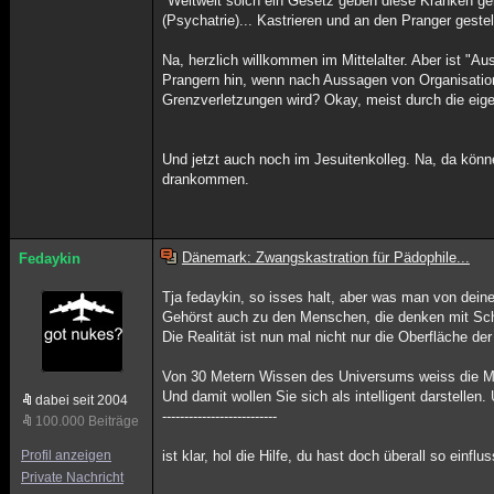
"Weltweit solch ein Gesetz geben diese Kranken ge
(Psychatrie)... Kastrieren und an den Pranger gestell
Na, herzlich willkommen im Mittelalter. Aber ist "Au
Prangern hin, wenn nach Aussagen von Organisatione
Grenzverletzungen wird? Okay, meist durch die eigen
Und jetzt auch noch im Jesuitenkolleg. Na, da könn
drankommen.
Dänemark: Zwangskastration für Pädophile...
Fedaykin
Tja fedaykin, so isses halt, aber was man von dein
Gehörst auch zu den Menschen, die denken mit Sch
Die Realität ist nun mal nicht nur die Oberfläche der
Von 30 Metern Wissen des Universums weiss die Me
Und damit wollen Sie sich als intelligent darstellen
dabei seit 2004
--------------------------
100.000 Beiträge
Profil anzeigen
ist klar, hol die Hilfe, du hast doch überall so einf
Private Nachricht