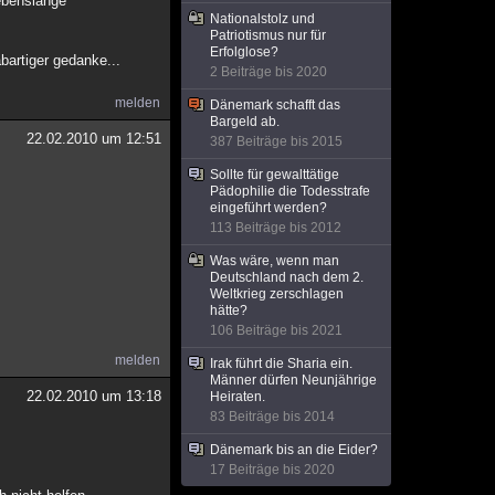
lebenslange
Nationalstolz und
Patriotismus nur für
Erfolglose?
bartiger gedanke...
2 Beiträge bis 2020
melden
Dänemark schafft das
Bargeld ab.
22.02.2010 um 12:51
387 Beiträge bis 2015
Sollte für gewalttätige
Pädophilie die Todesstrafe
eingeführt werden?
113 Beiträge bis 2012
Was wäre, wenn man
Deutschland nach dem 2.
Weltkrieg zerschlagen
hätte?
106 Beiträge bis 2021
melden
Irak führt die Sharia ein.
Männer dürfen Neunjährige
22.02.2010 um 13:18
Heiraten.
83 Beiträge bis 2014
Dänemark bis an die Eider?
17 Beiträge bis 2020