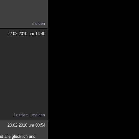
melden
22.02.2010 um 14:40
1x zitiert
melden
23.02.2010 um 00:54
 alle glücklich und