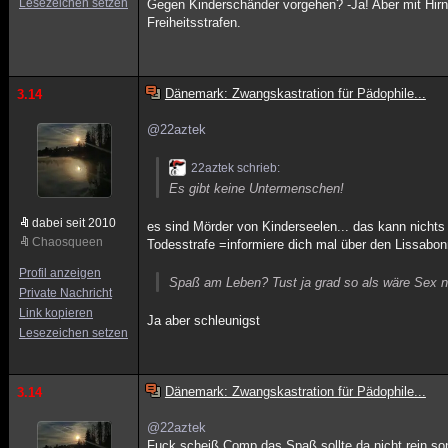
Lesezeichen setzen
Gegen Kinderschänder vorgehen? -Ja! Aber mit Hirn
Freiheitsstrafen.
Dänemark: Zwangskastration für Pädophile...
3.14
@22aztek
22aztek schrieb:
Es gibt keine Untermenschen!
dabei seit 2010
es sind Mörder von Kinderseelen... das kann nicht
Chaosqueen
Todesstrafe =informiere dich mal über den Lissabon
Profil anzeigen
Spaß am Leben? Tust ja grad so als wäre Sex n
Private Nachricht
Link kopieren
Ja aber schleunigst
Lesezeichen setzen
Dänemark: Zwangskastration für Pädophile...
3.14
@22aztek
Fuck scheiß Comp das Spaß sollte da nicht rein son