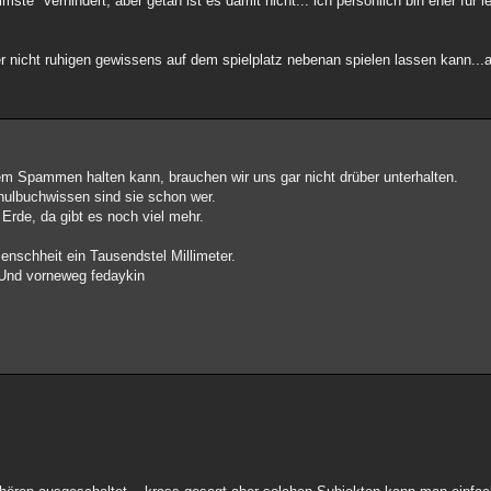
mste" verhindert, aber getan ist es damit nicht... ich persönlich bin eher für 
r nicht ruhigen gewissens auf dem spielplatz nebenan spielen lassen kann...a
em Spammen halten kann, brauchen wir uns gar nicht drüber unterhalten.
ulbuchwissen sind sie schon wer.
 Erde, da gibt es noch viel mehr.
nschheit ein Tausendstel Millimeter.
. Und vorneweg fedaykin