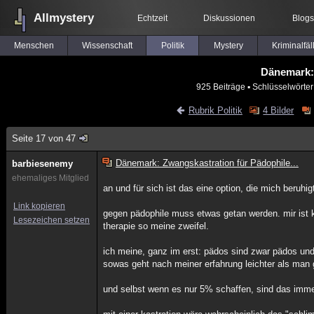
Allmystery
Echtzeit
Diskussionen
Blogs
Menschen
Wissenschaft
Politik
Mystery
Kriminalfäl
Dänemark: 
925 Beiträge
▪ Schlüsselwörter
Rubrik Politik
4 Bilder
Seite 17 von 47
Dänemark: Zwangskastration für Pädophile...
barbiesenemy
ehemaliges Mitglied
an und für sich ist das eine option, die mich beruhi
Link kopieren
gegen pädophile muss etwas getan werden. mir ist kl
Lesezeichen setzen
therapie so meine zweifel.
ich meine, ganz im erst: pädos sind zwar pädos und
sowas geht nach meiner erfahrung leichter als man g
und selbst wenn es nur 5% schaffen, sind das imme