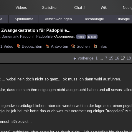
Videos
Statistiken
Chat
Wiki
Neuig
2
le
Spiritualität
Verschwörungen
Technologie
Ufologie
Zwangskastration für Pädophile...
:
Dänemark
,
Pädophil
,
Pädophile
▪ Abonnieren:
Feed
E-Mail
1 Video
Beobachten
Antworten
Suchen
Infos
vorherige
1
...
7
15
16
17
18
gt ... wobei nein doch nicht so ganz... ok muss ich dann wohl ausführen.
ar, dass sie sich ihre neigungen nicht ausgesucht haben und all sowas. aller
 irgendwo zurückgeblieben, aber sie werden wohl in der lage sein, einen psy
laubt (ok bei mir hatte das auch was mit verarbeitung einiger "tragödien" zut
rnoch 5% zuviel...