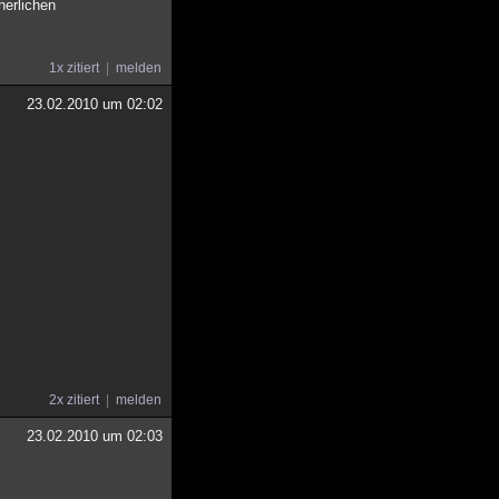
herlichen
1x zitiert
melden
23.02.2010 um 02:02
2x zitiert
melden
23.02.2010 um 02:03
.