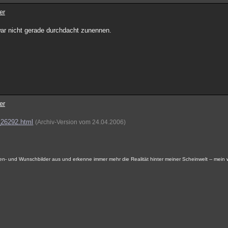
er
 war nicht gerade durchdacht zunennen.
er
d_26292.html
(Archiv-Version vom 24.04.2006)
ken- und Wunschbilder aus und erkenne immer mehr die Realität hinter meiner Scheinwelt -- mein