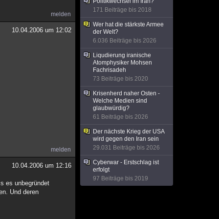
Politikwechsel im Iran?
171 Beiträge bis 2018
melden
Wer hat die stärkste Armee
10.04.2006 um 12:02
der Welt?
6.036 Beiträge bis 2026
Liqudierung iranische
Atomphysiker Mohsen
Fachrisadeh
73 Beiträge bis 2020
Krisenherd naher Osten -
Welche Medien sind
glaubwürdig?
61 Beiträge bis 2026
Der nächste Krieg der USA
wird gegen den Iran sein
29.031 Beiträge bis 2026
melden
Cyberwar - Erstschlag ist
10.04.2006 um 12:16
erfolgt
97 Beiträge bis 2019
lls es unbegründet
fen. Und deren