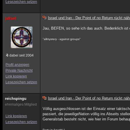
Lesezeichen setzen
Israel und Iran - Der Point of no Return rückt näh
jafrael
Jau, BEFEN, so sehe ich das auch. Bedenklich ist 
"allmystery - against groups"
dabei seit 2004
Profil anzeigen
Private Nachricht
Link kopieren
Lesezeichen setzen
Israel und Iran - Der Point of no Return rückt näh
reichspingu
ehemaliges Mitglied
Völlig ausgeschlossen ist der Einsatz einer taktisch
passiert, die jeweiligeNation völlig ins Abseits st
Link kopieren
Generalstab besteht nicht, wie hier im Forum behau
Lesezeichen setzen
Party in Agarthi !