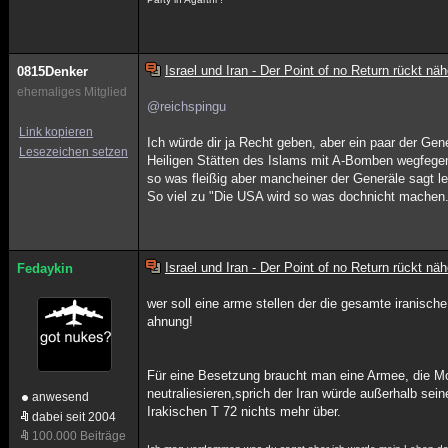
Israel und Iran - Der Point of no Return rückt näh
0815Denker
ehemaliges Mitglied
@reichspingu
Link kopieren
Ich würde dir ja Recht geben, aber ein paar der Gen
Lesezeichen setzen
Heiligen Stätten des Islams mit A-Bomben wegfegen
so was fleißig aber mancheiner der Generäle sagt l
So viel zu "Die USA wird so was dochnicht machen
Israel und Iran - Der Point of no Return rückt näh
Fedaykin
wer soll eine arme stellen der die gesamte iranische
ahnung!
Für eine Besetzung braucht man eine Armee, die Mod
neutraliesieren,sprich der Iran würde außerhalb sei
anwesend
Irakischen T 72 nichts mehr über.
dabei seit 2004
100.000 Beiträge