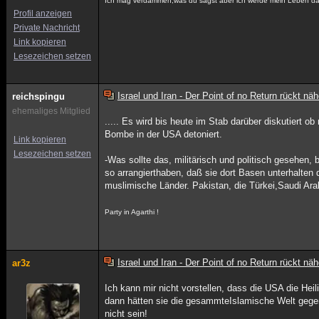
Ich mag verdammen,was du sagst aber ich werde mein Leben daf
Profil anzeigen
Private Nachricht
Link kopieren
Lesezeichen setzen
Israel und Iran - Der Point of no Return rückt näh
reichspingu
ehemaliges Mitglied
..... Es wird bis heute im Stab darüber diskutiert 
Bombe in der USA detoniert.
Link kopieren
Lesezeichen setzen
-Was sollte das, militärisch und politisch gesehen
so arrangierthaben, daß sie dort Basen unterhalten
muslimische Länder. Pakistan, die Türkei,Saudi Ara
Party in Agarthi !
Israel und Iran - Der Point of no Return rückt näh
ar3z
Ich kann mir nicht vorstellen, dass die USA die He
dann hätten sie die gesammteIslamische Welt gegen 
nicht sein!