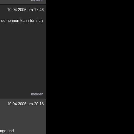
melden
10.04.2006 um 17:46
h so nennen kann für sich
melden
10.04.2006 um 20:18
Wage und