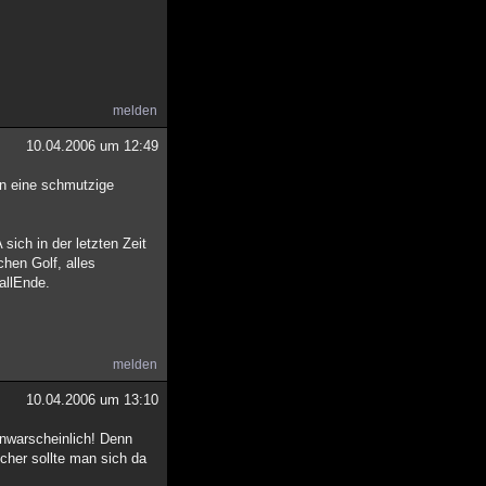
melden
10.04.2006 um 12:49
nn eine schmutzige
ich in der letzten Zeit
hen Golf, alles
allEnde.
melden
10.04.2006 um 13:10
unwarscheinlich! Denn
cher sollte man sich da