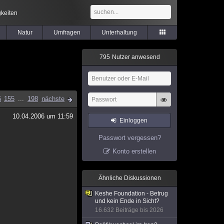
keiten
Natur
Umfragen
Unterhaltung
7
9
5
Nutzer anwesend
5
155
...
198
nächste
10.04.2006 um 11:59
Einloggen
Passwort vergessen?
Konto erstellen
Ähnliche Diskussionen
Keshe Foundation - Betrug
und kein Ende in Sicht?
16.632 Beiträge bis 2026