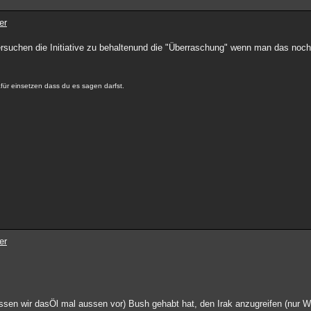
er
 versuchen die Initiative zu behaltenund die "Überraschung" wenn man das noc
ür einsetzen dass du es sagen darfst.
er
assen wir dasÖl mal aussen vor) Bush gehabt hat, den Irak anzugreifen (nur 