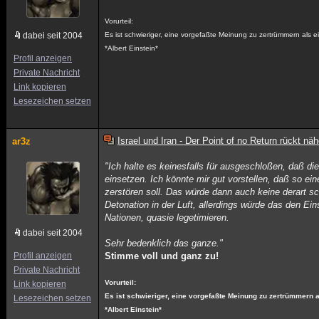
Vorurteil:
dabei seit 2004
Es ist schwieriger, eine vorgefaßte Meinung zu zertrümmern als e
*Albert Einstein*
Profil anzeigen
Private Nachricht
Link kopieren
Lesezeichen setzen
Israel und Iran - Der Point of no Return rückt näh
ar3z
"Ich halte es keinesfalls für ausgeschloßen, daß d
einsetzen. Ich könnte mir gut vorstellen, daß so ei
zerstören soll. Das würde dann auch keine derart 
Detonation in der Luft, allerdings würde das den Ei
Nationen, quasie legetimieren.
dabei seit 2004
Sehr bedenklich das ganze."
Profil anzeigen
Stimme voll und ganz zu!
Private Nachricht
Vorurteil:
Link kopieren
Es ist schwieriger, eine vorgefaßte Meinung zu zertrümmern a
Lesezeichen setzen
*Albert Einstein*