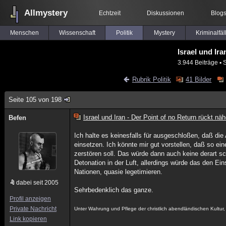
Allmystery
Echtzeit
Diskussionen
Blog
Menschen
Wissenschaft
Politik
Mystery
Kriminalfäl
Israel und Ira
3.944 Beiträge
▪ 
Rubrik Politik
41 Bilder
Seite 105 von 198
Israel und Iran - Der Point of no Return rückt näh
Befen
Ich halte es keinesfalls für ausgeschloßen, daß d
einsetzen. Ich könnte mir gut vorstellen, daß so ei
zerstören soll. Das würde dann auch keine derart 
Detonation in der Luft, allerdings würde das den Ei
Nationen, quasie legetimieren.
dabei seit 2005
Sehrbedenklich das ganze.
Profil anzeigen
Private Nachricht
Unter Wahrung und Pflege der christlich abendländischen Kultu
Link kopieren