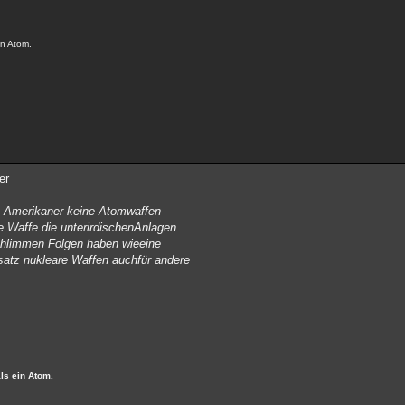
in Atom.
er
ie Amerikaner keine Atomwaffen
ne Waffe die unterirdischenAnlagen
schlimmen Folgen haben wieeine
nsatz nukleare Waffen auchfür andere
ls ein Atom.