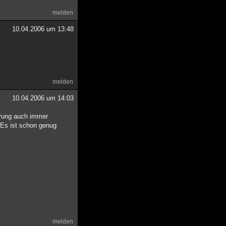
melden
10.04.2006 um 13:48
melden
10.04.2006 um 14:03
hrung auch immer
 Es ist schon genug
melden