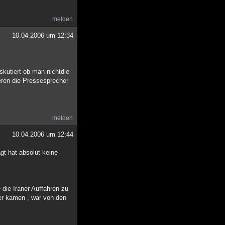
melden
10.04.2006 um 12:34
skutiert ob man nichtdie
eren die Pressesprecher
melden
10.04.2006 um 12:44
agt hat absolut keine
die Iraner Auffahren zu
zer kamen , war von den