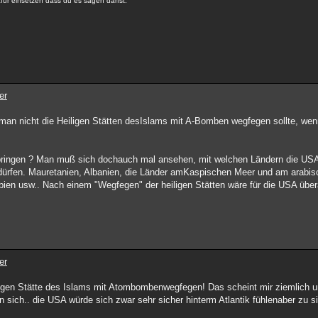
ür einsetzen dass du es sagen darfst.
er
ob man nicht die Heiligen Stätten desIslams mit A-Bomben wegfegen sollte, we
, bringen ? Man muß sich dochauch mal ansehen, mit welchen Ländern die USA s
 dürfen. Mauretanien, Albanien, die Länder amKaspischen Meer und am arabisc
bien usw.. Nach einem "Wegfegen" der heiligen Stätten wäre für die USA über
er
iligen Stätte des Islams mit Atombombenwegfegen! Das scheint mir ziemlich 
sich.. die USA würde sich zwar sehr sicher hinterm Atlantik fühlenaber zu si