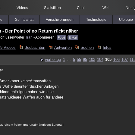
s
Videos
Statistiken
Chat
Wiki
Neuig
le
Spiritualität
Verschwörungen
Technologie
Ufologie
n - Der Point of no Return rückt näher
Schlüsselwörter:
Iran
▪ Abonnieren:
Feed
E-Mail
9 Videos
Beobachten
Antworten
Suchen
Infos
vorherige
1
...
5
55
95
103
104
105
106
107
11
er
ie Amerikaner keineAtomwaffen
ne Waffe dieunterirdischen Anlagen
schlimmenFolgen haben wie eine
nsatznukleare Waffen auch für andere
r, zu einem freiem und unabhängigem Europa !