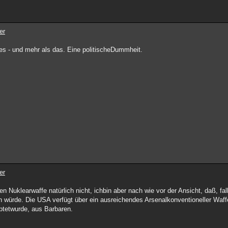
er
es - und mehr als das. Eine politischeDummheit.
er
en Nuklearwaffe natürlich nicht, ichbin aber nach wie vor der Ansicht, daß, fa
ellen würde. Die USA verfügt über ein ausreichendes Arsenalkonventioneller Waf
ptetwurde, aus Barbaren.