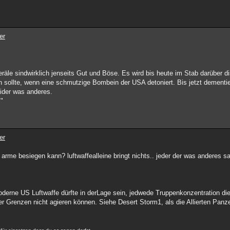
er
eräle sindwirklich jenseits Gut und Böse. Es wird bis heute im Stab darüber di
 sollte, wenn eine schmutzige Bombein der USA detoniert. Bis jetzt dementi
eider was anderes.
."
er
 arme besiegen kann? luftwaffealleine bringt nichts.. jeder der was anderes s
erne US Luftwaffe dürfte in derLage sein, jedwede Truppenkonzentration die 
ner Grenzen nicht agieren können. Siehe Desert Storm1, als die Allierten Pan