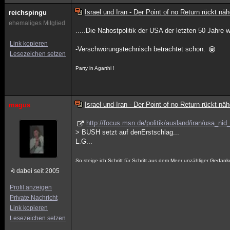
Israel und Iran - Der Point of no Return rückt näh
reichspingu
ehemaliges Mitglied
.....Die Nahostpolitik der USA der letzten 50 Jahre
Link kopieren
-Verschwörungstechnisch betrachtet schon.
Lesezeichen setzen
Party in Agarthi !
Israel und Iran - Der Point of no Return rückt näh
magus
http://focus.msn.de/politik/ausland/iran/usa_ni
> BUSH setzt auf denErstschlag...
L.G...
So steige ich Schritt für Schritt aus dem Meer unzähliger Gedan
dabei seit 2005
Profil anzeigen
Private Nachricht
Link kopieren
Lesezeichen setzen