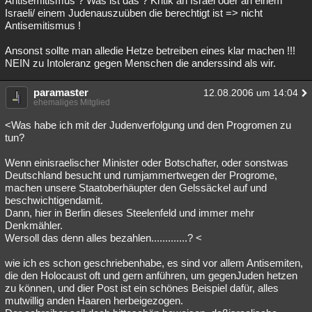
Antisemitismus ? Was ist das ? Kritik an Israel oder an einem
Israeli/ einem Judenauszuüben die berechtigt ist => nicht
Antisemitismus !
Ansonst sollte man alledie Hetze betreiben eines klar machen !!!
NEIN zu Intoleranz gegen Menschen die anderssind als wir.
paramaster
12.08.2006 um 14:04
ehemaliges Mitglied
<Was habe ich mit der Judenverfolgung und den Progromen zu
tun?
Wenn einisraelischer Minister oder Botschafter, oder sonstwas
Deutschland besucht und rumjammertwegen der Progrome,
machen unsere Staatoberhäupter den Gelssäckel auf und
beschwichtigendamit.
Dann, hier in Berlin dieses Steelenfeld und immer mehr
Denkmähler.
Wersoll das denn alles bezahlen.............? <
wie ich es schon geschriebenhabe, es sind vor allem Antisemiten,
die den Holocaust oft und gern anführen, um gegenJuden hetzen
zu können, und dier Post ist ein schönes Beispiel dafür, alles
mutwillig anden Haaren herbeigezogen.