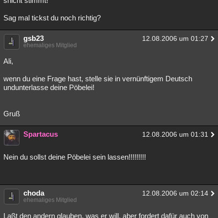
snicht stimmt!
Besucht
Teilgenommen
Alle
Neue
Geschlossen
Sag mal tickst du noch richtig?
Lesenswert
Schlüsselwörter
gsb23
12.08.2006 um 01:27
ehemaliges Mitglied
Ali,
wenn du eine Frage hast, stelle sie in vernünftigem Deutsch
undunterlasse deine Pöbelei!
Gruß
Spartacus
12.08.2006 um 01:31
Nein du sollst deine Pöbelei sein lassen!!!!!!!!!
choda
12.08.2006 um 02:14
ehemaliges Mitglied
Laßt den andern glauben, was er will, aber fordert dafür auch von