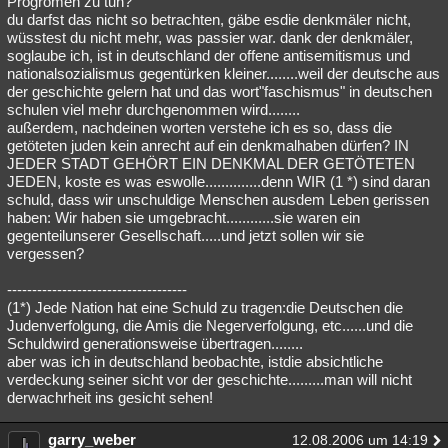
Progromen zu tun?"
du darfst das nicht so betrachten, gäbe esdie denkmäler nicht,
wüsstest du nicht mehr, was passier war. dank der denkmäler,
soglaube ich, ist in deutschland der offene antisemitismus und
nationalsozialismus gegentürken kleiner........weil der deutsche aus
der geschichte gelern hat und das wort"faschismus" in deutschen
schulen viel mehr durchgenommen wird........
außerdem, nachdeinen worten verstehe ich es so, dass die
getöteten juden kein anrecht auf ein denkmalhaben dürfen? IN
JEDER STADT GEHÖRT EIN DENKMAL DER GETÖTETEN
JEDEN, koste es was eswolle..............denn WIR (1 *) sind daran
schuld, dass wir unschuldige Menschen ausdem Leben gerissen
haben: Wir haben sie umgebracht............sie waren ein
gegenteilunserer Gesellschaft.....und jetzt sollen wir sie
vergessen?
------------------------------------
(1*) Jede Nation hat eine Schuld zu tragen:die Deutschen die
Judenverfolgung, die Amis die Negerverfolgung, etc......und die
Schuldwird generationsweise übertragen........
aber was ich in deutschland beobachte, istdie absichtliche
verdeckung seiner sicht vor der geschichte.........man will nicht
derwachrheit ins gesicht sehen!
garry_weber
12.08.2006 um 14:19