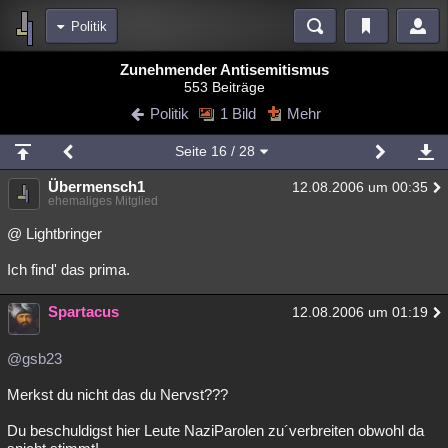
Politik
Bereiche
Zunehmender Antisemitismus
553 Beiträge
Echtzeit
Diskussionen
Blogs
Videos
Statistiken
Politik
1 Bild
Mehr
Chat
Wiki
Neuigkeiten
Seite
16
/ 28
meine Rubriken
Übermensch1
12.08.2006 um 00:35
Menschen
Wissenschaft
Politik
Mystery
Kriminalfälle
ehemaliges Mitglied
Spiritualität
Verschwörungen
Technologie
Ufologie
@ Lightbringer
Ich find' das prima.
Natur
Umfragen
Unterhaltung
weitere Rubriken
Spartacus
12.08.2006 um 01:19
Philosophie
Träume
Orte
Esoterik
Literatur
@gsb23
Astronomie
Helpdesk
Gruppen
Gaming
Filme
Merkst du nicht das du Nervst???
Musik
Clash
Verbesserungen
Allmystery
English
Du beschuldigst hier Leute NaziParolen zu´verbreiten obwohl da
Übersichten