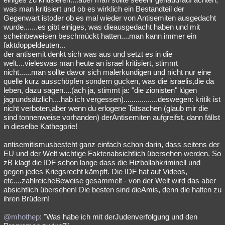
was man kritisiert und ob es wirklich ein Bestandteil der
Gegenwart istoder ob es mal wieder von Antisemiten ausgedacht
wurde.......es gibt einiges, was dieausgedacht haben und mit
scheinbeweisen beschmückt hatten....man kann immer ein
faktdoppeldeuten...
der antisemit denkt sich was aus und setzt es in die
welt....vieleswas man heute an israel kritisiert, stimmt
nicht......man sollte davor sich malerkundigen und nicht nur eine
quelle kurz ausschöpfen sondern gucken, was die israelis,die da
leben, dazu sagen....(ach ja, stimmt ja: "die zionisten" lügen
jagrundsätzlich....hab ich vergessen).................deswegen: kritik ist
nicht verboten,aber wenn du erlogene Tatsachen (glaub mir die
sind tonnenweise vorhanden) derAntisemiten aufgreifst, dann fällst
in dieselbe Kathegorie!
antisemitismusbesteht ganz einfach schon darin, dass seitens der
EU und der Welt wichtige Faktenabsichtlich übersehen werden. So
zB klagt die IDF schon lange dass die Hizbollahkriminell und
gegen jedes Kriegsrecht kämpft. Die IDF hat auf Videos,
etc....zahlreicheBeweise gesammelt - von der Welt wird das aber
absichtlich übersehen! Die besten sind dieAmis, denn die halten zu
ihren Brüdern!
@mhothep
: "Was habe ich mit derJudenverfolgung und den