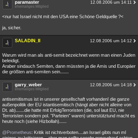
paramaster
12.08.2006 um 14:11
ehemaliges Mitglied
<nur hat Israel nicht mit den USA eine Schöne Geldquelle ?<
ja, sicher.
SALADIN_II
12.08.2006 um 14:12
Warum wird man als anti-semit bezeichnet wenn man einen Juden
beleidigt.
Araber sindauch Semiten, dann müssten ja die Amis und Europäer
die größten anti-semiten sein.......
garry_weber
12.08.2006 um 14:18
ehemaliges Mitglied
antisemitismus ist in unserer gesellschaft vorhanden! die ganze
außenpolitik der EU istantisemitisch (hängt aber nicht alleine von
Dt. ab).......die hatte mit ErfolgTerroristen (die, sol laut EU, nie
Terroristen sondern pol. "Parteien" waren) unterstütztund macht es
heute noch (siehe Hizbollah)......
@Prometheus
: Kritik ist nichtverboten....an Israel gibts nun ml
einiges zu kritisieren....aber man sollte seeehr genaudrauf achten,