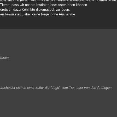
ar sie sind reine Fleischfresser und keine Allesfresser wie wir, darum jagen 
Tieren, dass wir unsere Instinkte bewusster leben können.
oretisch dazu Konflikte diplomatisch zu lösen.
ten bewusster... aber keine Regel ohne Ausnahme.
 Essen.
rscheidet sich in einer kultur die "Jagd" vom Tier, oder von den Anfängen