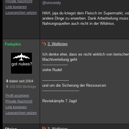
Private Nachricht
@sincerely
Link kopieren
Lesezeichen setzen
HAH, jaja du kriegst dein Fleisch im Supermarkt, v
andere Dinge zu erwerben. Dank Arbeitteilung muss
Nahrungsquellen auch nicht in der Wildniss.
3. Weltkrieg
Fedaykin
Ich denke eher, dass es nicht wirklich von tierisc
Machtverteilung geht
----------------------
siehe Rudel
-----------------------
dabei seit 2004
und um die Sicherung der Ressourcen
100.000 Beiträge
--------------------------------
Profil anzeigen
Reviekämpfe 7 Jagd
Private Nachricht
Link kopieren
Lesezeichen setzen
3. Weltkrieg