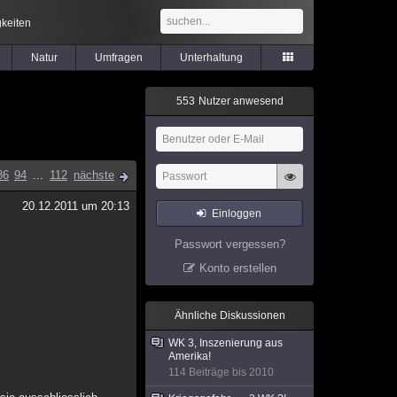
keiten
Natur
Umfragen
Unterhaltung
5
5
3
Nutzer anwesend
86
94
...
112
nächste
20.12.2011 um 20:13
Einloggen
Passwort vergessen?
Konto erstellen
Ähnliche Diskussionen
WK 3, Inszenierung aus
Amerika!
114 Beiträge bis 2010