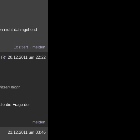
en nicht dahingehend
1x zitiert
melden
20.12.2011 um 22:22
Wesen nicht
die die Frage der
melden
21.12.2011 um 03:46