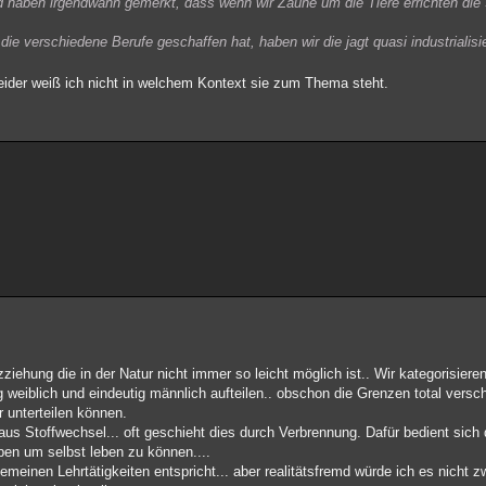
und haben irgendwann gemerkt, dass wenn wir Zäune um die Tiere errichten di
die verschiedene Berufe geschaffen hat, haben wir die jagt quasi industrialisie
leider weiß ich nicht in welchem Kontext sie zum Thema steht.
iehung die in der Natur nicht immer so leicht möglich ist.. Wir kategorisieren
 weiblich und eindeutig männlich aufteilen.. obschon die Grenzen total vers
 unterteilen können.
us Stoffwechsel... oft geschieht dies durch Verbrennung. Dafür bedient sic
ben um selbst leben zu können....
emeinen Lehrtätigkeiten entspricht... aber realitätsfremd würde ich es nicht z