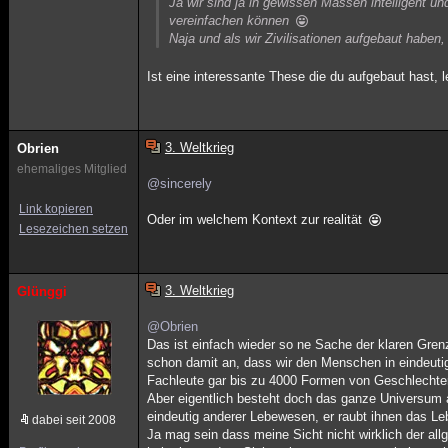
Ja wir sind ja in gewissen Massen intelligent 
vereinfachen können
Naja und als wir Zivilisationen aufgebaut haben, 
Ist eine interessante These die du aufgebaut hast, 
3. Weltkrieg
Obrien
ehemaliges Mitglied
@sincerely
Link kopieren
Oder im welchem Kontext zur realität
Lesezeichen setzen
3. Weltkrieg
Glünggi
@Obrien
Das ist einfach wieder so ne Sache der klaren Grenzz
schon damit an, dass wir den Menschen in eindeutig
Fachleute gar bis zu 4000 Formen von Geschlechter
Aber eigentlich besteht doch das ganze Universum a
eindeutig anderer Lebewesen, er raubt ihnen das Le
dabei seit 2008
Ja mag sein dass meine Sicht nicht wirklich der allg