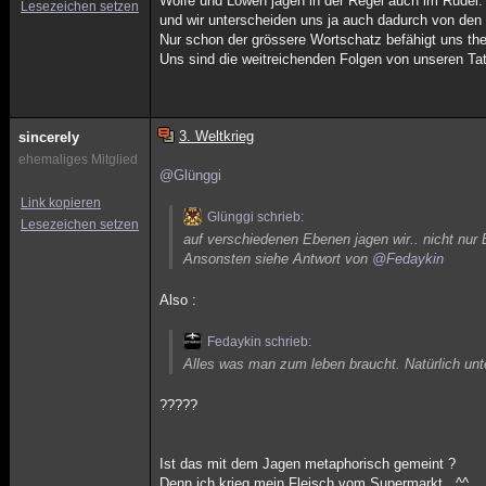
Wölfe und Löwen jagen in der Regel auch im Rudel. Kl
Lesezeichen setzen
und wir unterscheiden uns ja auch dadurch von den 
Nur schon der grössere Wortschatz befähigt uns the
Uns sind die weitreichenden Folgen von unseren Ta
3. Weltkrieg
sincerely
ehemaliges Mitglied
@Glünggi
Link kopieren
Glünggi schrieb:
Lesezeichen setzen
auf verschiedenen Ebenen jagen wir.. nicht nur
Ansonsten siehe Antwort von
@Fedaykin
Also :
Fedaykin schrieb:
Alles was man zum leben braucht. Natürlich unte
?????
Ist das mit dem Jagen metaphorisch gemeint ?
Denn ich krieg mein Fleisch vom Supermarkt . ^^