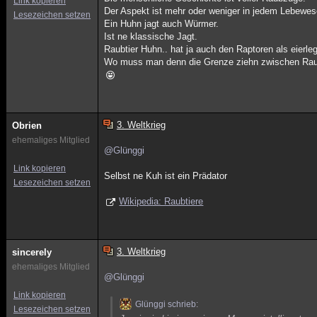
Link kopieren
Der Aspekt ist mehr oder weniger in jedem Lebewe
Lesezeichen setzen
Ein Huhn jagt auch Würmer.
Ist ne klassische Jagt.
Raubtier Huhn.. hat ja auch den Raptoren als eierl
Wo muss man denn die Grenze ziehn zwischen Raub
3. Weltkrieg
Obrien
ehemaliges Mitglied
@Glünggi
Link kopieren
Selbst ne Kuh ist ein Prädator
Lesezeichen setzen
Wikipedia: Raubtiere
3. Weltkrieg
sincerely
ehemaliges Mitglied
@Glünggi
Link kopieren
Glünggi schrieb:
Lesezeichen setzen