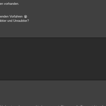
sen vorhanden.
egenden Vorfahren
tier und Unraubtier?