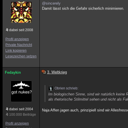
@sincerely
Damit lässt sich die Gefahr sicherlich minimieren.
dabei seit 2008
Profil anzeigen
Private Nachricht
Link kopieren
Lesezeichen setzen
3. Weltkrieg
Fedaykin
Obrien schrieb:
Im biologischen Sinne, sind wir natürlich keine 
als rhetorische Stilmittel sehen und nicht als Fa
dabei seit 2004
Naja Affen jagen auch, prinzipiell sind wir Allesfress
100.000 Beiträge
Profil anzeigen