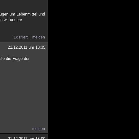
rfügen um Lebenmittel und
n wir unsere
1x zitiert
melden
21.12.2011 um 13:35
die die Frage der
melden
21.12.2011 um 15:09