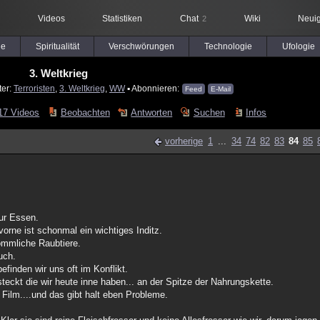
Videos
Statistiken
Chat
Wiki
Neuig
2
le
Spiritualität
Verschwörungen
Technologie
Ufologie
3. Weltkrieg
ter:
Terroristen
,
3. Weltkrieg
,
WW
▪ Abonnieren:
Feed
E-Mail
17 Videos
Beobachten
Antworten
Suchen
Infos
vorherige
1
...
34
74
82
83
84
85
ur Essen.
vorne ist schonmal ein wichtiges Inditz.
kömmliche Raubtiere.
uch.
efinden wir uns oft im Konflikt.
steckt die wir heute inne haben... an der Spitze der Nahrungskette.
 Film....und das gibt halt eben Probleme.