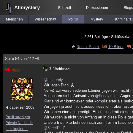
Allmystery
Echtzeit
Diskussionen
Blogs
Menschen
Wissenschaft
Politik
Mystery
Kriminalfäl
2.261 Beiträge
▪ Schlüsselwör
Rubrik Politik
10 Bilder
Seite 84 von 112
3. Weltkrieg
Glünggi
@sincerely
Wir jagen Dich
Ne
auf verschiedenen Ebenen jagen wir.. nicht n
Ansonsten siehe Antwort von
@Fedaykin
... Augen 
Klar sind wir komplexer..oder komplizierter als her
Wir jagen ja auch nicht ausschliesslich.. aber halt a
dabei seit 2008
Wir haben eine ausgeprägte Ethik... und mit dieser b
Profil anzeigen
Wir wurden ja nicht von Anfang an in diese Rolle ge
Unsere Instinkte befinden sich zum Teil im falschen
Private Nachricht
@3LectRicZ
Link kopieren