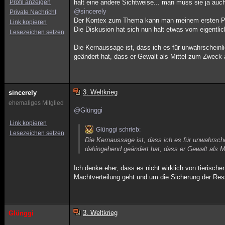
Profil anzeigen
halt eine andere Sichtweise... man muss sie ja auch 
@sincerely
Private Nachricht
Der Kontex zum Thema kann man meinem ersten P
Link kopieren
Die Diskusion hat sich nun halt etwas vom eigentl
Lesezeichen setzen
Die Kernaussage ist, dass ich es für unwahrscheinl
geändert hat, dass er Gewalt als Mittel zum Zweck a
3. Weltkrieg
sincerely
ehemaliges Mitglied
@Glünggi
Link kopieren
Glünggi schrieb:
Lesezeichen setzen
Die Kernaussage ist, dass ich es für unwahrsch
dahingehend geändert hat, dass er Gewalt als M
Ich denke eher, dass es nicht wirklich von tierisc
Machtverteilung geht und um die Sicherung der Re
3. Weltkrieg
Glünggi