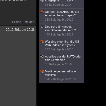
sie ausschliesslich...
Kriegsgefahr . . . 3.WK ?!
65 Beiträge bis 2014
Der Sinn des Abwurfes der
Atombombe auf Japan?
288 Beiträge bis 2016
1x zitiert
melden
Deutsche IS-Krieger:
20.12.2011 um 20:36
zurückholen oder nicht?
458 Beiträge bis 2019
Wer sind eigentlich die US-
Verbündeten in Syrien?
242 Beiträge bis 2015
Ausstieg aus der NATO oder
finis Germaniae
35 Beiträge bis 2016
Muslime gegen radikale
Muslime
1.412 Beiträge bis 2015