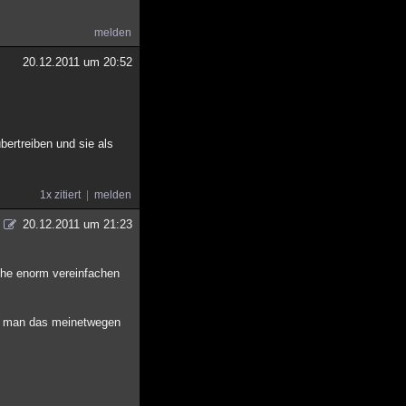
melden
20.12.2011 um 20:52
bertreiben und sie als
1x zitiert
melden
20.12.2011 um 21:23
ache enorm vereinfachen
mag man das meinetwegen