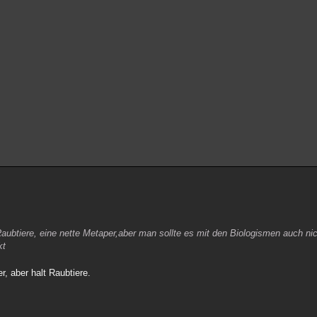
Raubtiere, eine nette Metaper,aber man sollte es mit den Biologismen auch nic
kt
er, aber halt Raubtiere.