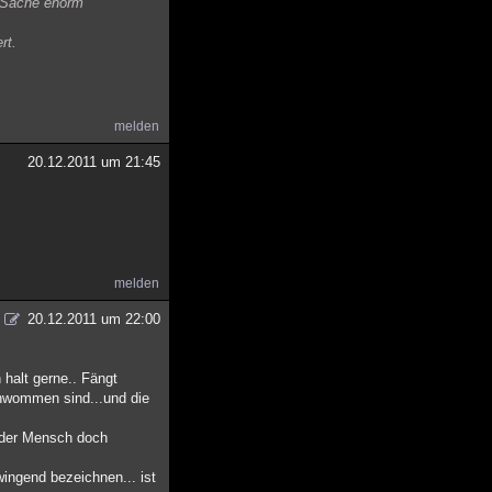
e Sache enorm
rt.
melden
20.12.2011 um 21:45
melden
20.12.2011 um 22:00
 halt gerne.. Fängt
chwommen sind...und die
h der Mensch doch
wingend bezeichnen... ist