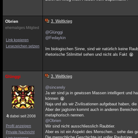
3. Weltkrieg
Obrien
ehemaliges Mitglied
@Glünggi
@Fedaykin
Link kopieren
Lesezeichen setzen
Im biologischen Sinne, sind wir natürlich keine Rau
rhetorische Stilmittel sehen und nicht als Fakt
3. Weltkrieg
Glünggi
@sincerely
Ja wir sind ja in gewissen Massen intelligent und 
können
Naja und als wir Zivilisationen aufgebaut haben, die 
Aber der jagtsinn kommt auch in anderen Bereichen 
metaphorisch nennen.
dabei seit 2008
@Obrien
Profil anzeigen
Wir sind nicht ausschliesslich Raubtier.
Aber es ist ein Aspekt des Menschen... sehe das g
Private Nachricht
Die menschliche Geschichte ist voller Raubzüge.