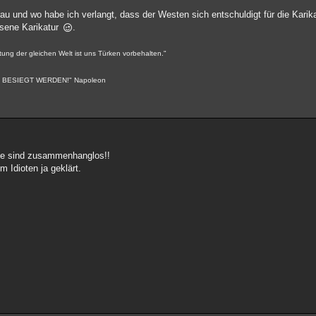
au und wo habe ich verlangt, dass der Westen sich entschuldigt für die Karik
essene Karikatur
.
tung der gleichen Welt ist uns Türken vorbehalten."
BESIEGT WERDEN!" Napoleon
ie sind zusammenhanglos!!
 Idioten ja geklärt.