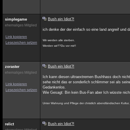
Bush ein Idiot?!
simplegame
ehemaliges Mitglied
ich denke der der einfach so eine land angreif und 
Link kopieren
Wir werden alle sterben.
Lesezeichen setzen
Werden wir??Du vor mir!!
Bush ein Idiot?!
zoraster
ehemaliges Mitglied
Ich kann diesen ultraextremen Bushhass doch nicht g
sehe nicht das er sonderlich schlimmer sei als sei
Link kopieren
Gedankenlos.
Lesezeichen setzen
Wie Gesagt: Bin kein Bus-Fan aber Ich wüsste nich
Unter Wahrung und Pflege der christlich abendländischen Kultu
Bush ein Idiot?!
relict