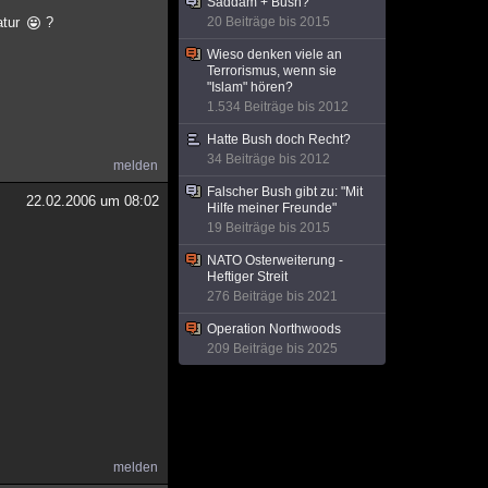
Saddam + Bush?
atur
?
20 Beiträge bis 2015
Wieso denken viele an
Terrorismus, wenn sie
"Islam" hören?
1.534 Beiträge bis 2012
Hatte Bush doch Recht?
34 Beiträge bis 2012
melden
Falscher Bush gibt zu: "Mit
22.02.2006 um 08:02
Hilfe meiner Freunde"
19 Beiträge bis 2015
NATO Osterweiterung -
Heftiger Streit
276 Beiträge bis 2021
Operation Northwoods
209 Beiträge bis 2025
melden