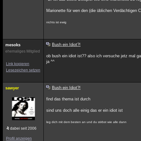
Marionette für wen den (die üblichen Verdächtigen 
nichts ist ewig
Bush ein Idiot?!
mesoks
ehemaliges Mitglied
ob bush ein idiot ist?? also ich versuche jetz mal g
ja ^^
Link kopieren
Lesezeichen setzen
Bush ein Idiot?!
sawyer
find das thema ist durch
sind uns doch alle einig das er ein idiot ist
leg dich mit dem besten an und du stirbst wie alle dann
dabei seit 2006
Profil anzeigen