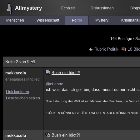
Allmystery
Echtzeit
Diskussionen
Blogs
Menschen
Wissenschaft
Politik
Mystery
Kriminalfäl
164 Beiträge
▪ Sc
Rubrik Politik
10 Bil
Seite 2 von 9
Bush ein Idiot?!
mekkacola
ehemaliges Mitglied
@etienne
ich weis das ich geil bin, dass musst du mir nicht 
Link kopieren
Lesezeichen setzen
"Die Erbauung der Welt ist ein Merkmal der Griechen, die Vernich
"TÜRKEN KÖNNEN GETÖTET WERDEN, ABER KÖNNEN NICHT 
Bush ein Idiot?!
mekkacola