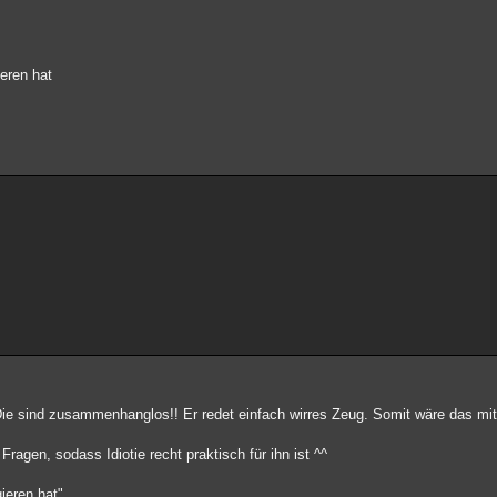
ieren hat
e sind zusammenhanglos!! Er redet einfach wirres Zeug. Somit wäre das mit d
gen, sodass Idiotie recht praktisch für ihn ist ^^
gieren hat"