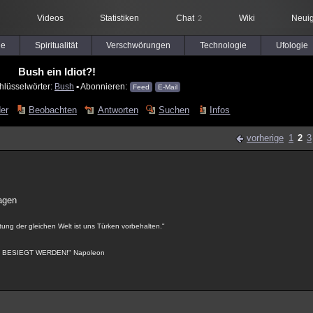
Videos
Statistiken
Chat
Wiki
Neuig
2
le
Spiritualität
Verschwörungen
Technologie
Ufologie
Bush ein Idiot?!
hlüsselwörter:
Bush
▪ Abonnieren:
Feed
E-Mail
der
Beobachten
Antworten
Suchen
Infos
vorherige
1
2
3
sagen
tung der gleichen Welt ist uns Türken vorbehalten."
BESIEGT WERDEN!" Napoleon