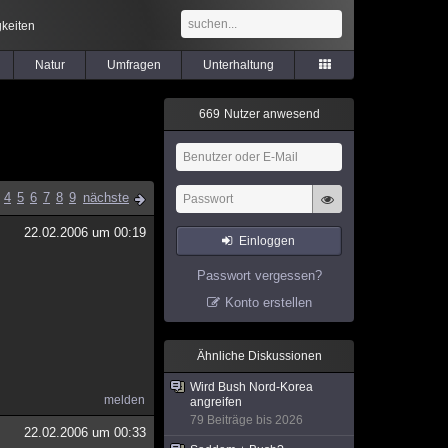
keiten
Natur
Umfragen
Unterhaltung
6
6
9
Nutzer anwesend
4
5
6
7
8
9
nächste
22.02.2006 um 00:19
Einloggen
Passwort vergessen?
Konto erstellen
Ähnliche Diskussionen
Wird Bush Nord-Korea
melden
angreifen
79 Beiträge bis 2026
22.02.2006 um 00:33