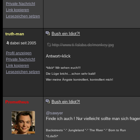
Private Nachricht
Link kopieren
Lesezeichen setzen
Bush ein Idiot?!
truth-man
dabei seit 2005
http://www.ti.falaba.de/monkey.jpg
Profil anzeigen
Antwort=klick
Private Nachricht
Link kopieren
*klick* Wir sehen euch!!!
Lesezeichen setzen
Die Lüge bricht....schon sehr bald!
Wer meine Ängste kontrolliert, kontrolliert mich!
Bush ein Idiot?!
Prometheus
@sawyer
Finde ich auch ! Nur vielleicht sollte man sich fragen 
Backstreets "-" Jungleland "-" The River "-" Born to Run
*/LdaS\*