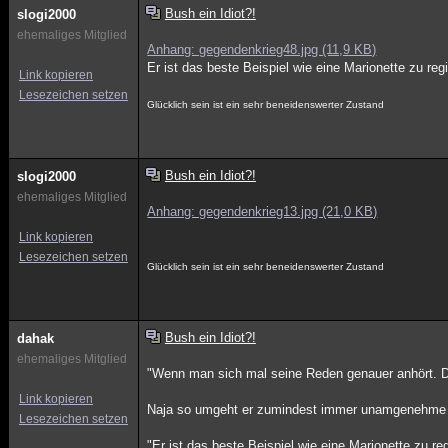
Bush ein Idiot?!
slogi2000
ehemaliges Mitglied
Anhang: gegendenkrieg48.jpg (11,9 KB)
Er ist das beste Beispiel wie eine Marionette zu reg
Link kopieren
Lesezeichen setzen
Glücklich sein ist ein sehr beneidenswerter Zustand
Bush ein Idiot?!
slogi2000
ehemaliges Mitglied
Anhang: gegendenkrieg13.jpg (21,0 KB)
Link kopieren
Lesezeichen setzen
Glücklich sein ist ein sehr beneidenswerter Zustand
Bush ein Idiot?!
dahak
ehemaliges Mitglied
"Wenn man sich mal seine Reden genauer anhört. Di
Link kopieren
Naja so umgeht er zumindest immer unamgenehme Fra
Lesezeichen setzen
"Er ist das beste Beispiel wie eine Marionette zu re