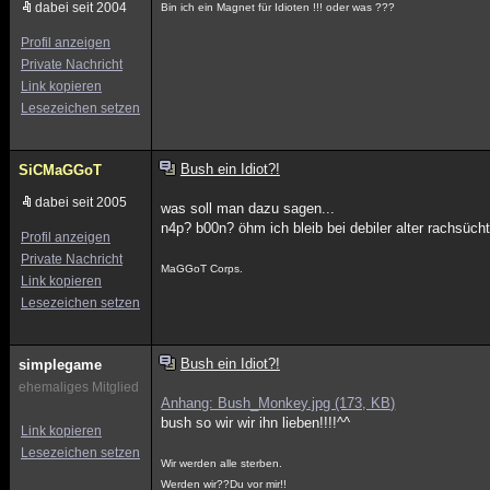
dabei seit 2004
Bin ich ein Magnet für Idioten !!! oder was ???
Profil anzeigen
Private Nachricht
Link kopieren
Lesezeichen setzen
Bush ein Idiot?!
SiCMaGGoT
dabei seit 2005
was soll man dazu sagen...
n4p? b00n? öhm ich bleib bei debiler alter rachsüc
Profil anzeigen
Private Nachricht
MaGGoT Corps.
Link kopieren
Lesezeichen setzen
Bush ein Idiot?!
simplegame
ehemaliges Mitglied
Anhang: Bush_Monkey.jpg (173, KB)
bush so wir wir ihn lieben!!!!^^
Link kopieren
Lesezeichen setzen
Wir werden alle sterben.
Werden wir??Du vor mir!!