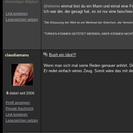
ehemaliges Mitglied
@etienne
einmal bist du ein Mann und eimal eine Fr
Ich war der, der gesagt hat, es ist nur eine beschi
Link kopieren
Lesezeichen setzen
"Die Erbauung der Welt ist ein Merkmal der Griechen, die Vernich
"TÜRKEN KÖNNEN GETÖTET WERDEN, ABER KÖNNEN NICHT 
Bush ein Idiot?!
claudiamanu
Wenn man sich mal seine Reden genauer anhört. D
Er redet einfach wirres Zeug. Somit wäre das mit dem
dabei seit 2006
Profil anzeigen
Private Nachricht
Link kopieren
Lesezeichen setzen