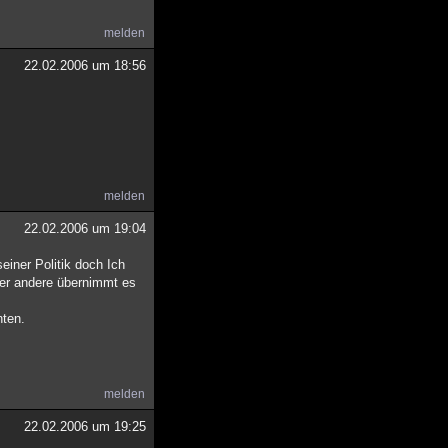
melden
22.02.2006 um 18:56
melden
22.02.2006 um 19:04
einer Politik doch Ich
 der andere übernimmt es
nten.
melden
22.02.2006 um 19:25