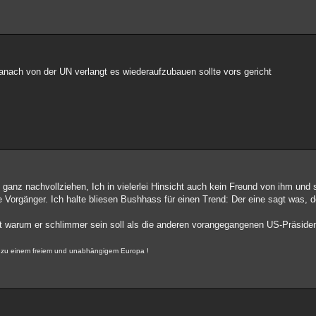
danach von der UN verlangt es wiederaufzubauen sollte vors gericht
anz nachvollziehen, Ich in vielerlei Hinsicht auch kein Freund von ihm und s
ne Vorgänger. Ich halte bliesen Bushhass für einen Trend: Der eine sagt was,
t warum er schlimmer sein soll als die anderen vorangegangenen US-Präside
r, zu einem freiem und unabhängigem Europa !