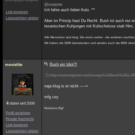
ehemaliges Mitglied
@zoraster
Ich fahre auch lieber Auto. ^^
Link kopieren
Lesezeichen setzen
Aber im Prinzip hast Du Recht. Bush ist auch nur ei
texanischen Kuhjungen mit Kuhscheisse statt Hirn,
Alle Menschen sind klug: Die einen vorher - die anderen nachher
Wir haben die DDR überstanden und werden auch die BRD über
Bush ein Idiot?!
movielite
http://www.bigstan.net/George%20Bush%201.J
naja klug is er nicht ----->
mfg cey
dabei seit 2006
Notorious Big*
Profil anzeigen
Private Nachricht
Link kopieren
Lesezeichen setzen