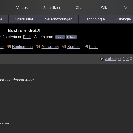
s
Videos
Statistiken
Chat
Wiki
Neuig
le
Spiritualität
Verschwörungen
Technologie
Ufologie
Bush ein Idiot?!
hlüsselwörter:
Bush
▪ Abonnieren:
Feed
E-Mail
der
Beobachten
Antworten
Suchen
Infos
vorherige
1
2
3
 nur zuschauen könnt
.
stehen.