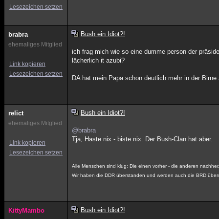
Lesezeichen setzen
Bush ein Idiot?!
brabra
ehemaliges Mitglied
ich frag mich wie so eine dumme person der präside
lächerlich it azubi?
Link kopieren
Lesezeichen setzen
DA hat mein Papa schon deutlich mehr in der Birne 
Bush ein Idiot?!
relict
ehemaliges Mitglied
@brabra
Tja, Haste nix - biste nix. Der Bush-Clan hat aber.
Link kopieren
Lesezeichen setzen
Alle Menschen sind klug: Die einen vorher - die anderen nachher
Wir haben die DDR überstanden und werden auch die BRD über
Bush ein Idiot?!
KittyMambo