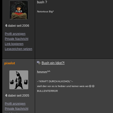
bush ?
Notorious Big*
dabei seit 2006
Profil anzeigen
Private Nachricht
Link kopieren
Lesezeichen setzen
Bush ein Idiot?!
pixelot
hmmm^^
--"KRAFT DURCH ALKOHOL"--
stell dier vor es is freibier und keiner weis wo
BULLENTERROR
dabei seit 2005
Profil anzeigen
Private Nachricht