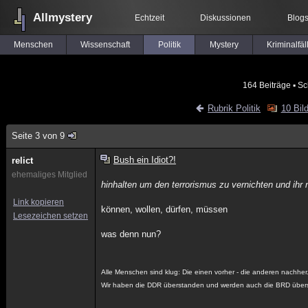
Allmystery
Echtzeit
Diskussionen
Blog
Menschen
Wissenschaft
Politik
Mystery
Kriminalfäl
164 Beiträge
▪ Sc
Rubrik Politik
10 Bil
Seite 3 von 9
Bush ein Idiot?!
relict
ehemaliges Mitglied
hinhalten um den terrorismus zu vernichten und ihr
Link kopieren
können, wollen, dürfen, müssen
Lesezeichen setzen
was denn nun?
Alle Menschen sind klug: Die einen vorher - die anderen nachher
Wir haben die DDR überstanden und werden auch die BRD über