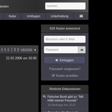
keiten
Natur
Umfragen
Unterhaltung
6
2
8
Nutzer anwesend
4
5
6
7
8
9
nächste
22.02.2006 um 20:06
Einloggen
Passwort vergessen?
Konto erstellen
Ähnliche Diskussionen
Falscher Bush gibt zu: "Mit
Hilfe meiner Freunde"
19 Beiträge bis 2015