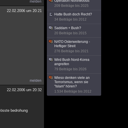
Operation Northwoods
melden
209 Beiträge bis 2025
22.02.2006 um 20:21
Hatte Bush doch Recht?
34 Beiträge bis 2012
Saddam + Bush?
20 Beiträge bis 2015
NATO Osterweiterung -
Heftiger Streit
276 Beiträge bis 2021
Wird Bush Nord-Korea
angreifen
79 Beiträge bis 2026
Wieso denken viele an
melden
Terrorismus, wenn sie
"Islam" hören?
22.02.2006 um 20:32
1.534 Beiträge bis 2012
grösste bedrohung