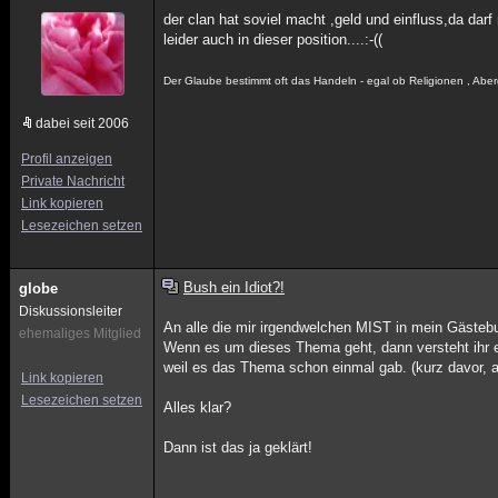
der clan hat soviel macht ,geld und einfluss,da darf
leider auch in dieser position....:-((
Der Glaube bestimmt oft das Handeln - egal ob Religionen , Abe
dabei seit 2006
Profil anzeigen
Private Nachricht
Link kopieren
Lesezeichen setzen
Bush ein Idiot?!
globe
Diskussionsleiter
An alle die mir irgendwelchen MIST in mein Gästeb
ehemaliges Mitglied
Wenn es um dieses Thema geht, dann versteht ihr e
weil es das Thema schon einmal gab. (kurz davor, a
Link kopieren
Lesezeichen setzen
Alles klar?
Dann ist das ja geklärt!