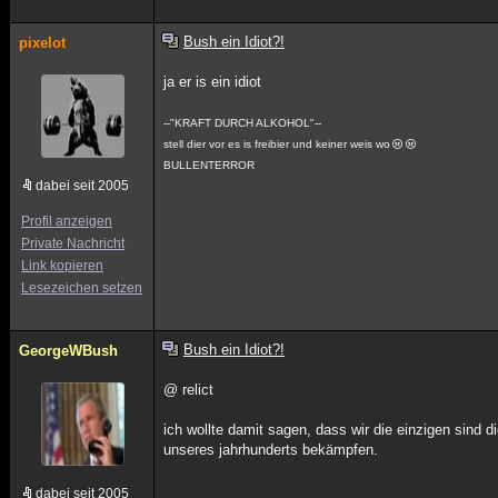
Bush ein Idiot?!
pixelot
ja er is ein idiot
--"KRAFT DURCH ALKOHOL"--
stell dier vor es is freibier und keiner weis wo
BULLENTERROR
dabei seit 2005
Profil anzeigen
Private Nachricht
Link kopieren
Lesezeichen setzen
Bush ein Idiot?!
GeorgeWBush
@ relict
ich wollte damit sagen, dass wir die einzigen sin
unseres jahrhunderts bekämpfen.
dabei seit 2005