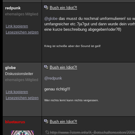
Bush ein Idiot?!
redpunk
ehemaliges Mitglied
@globe
das musst du nochmal umformulieren! so wenn
umfangreicher etc.?ja?gut und dann wurde dein vorh
Link kopieren
eine kurze beschreibung abgegeben!oder?8)
Lesezeichen setzen
Krieg ist scheiße aber der Sound ist geil!
Bush ein Idiot?!
globe
Diskussionsleiter
@redpunk
ehemaliges Mitglied
genau richtig!!!
Link kopieren
Lesezeichen setzen
Wer nichts lernt kann nichts vergessen.
Bush ein Idiot?!
bluetaurus
http://www.7stern.info/X_Botschaftenseiten/2