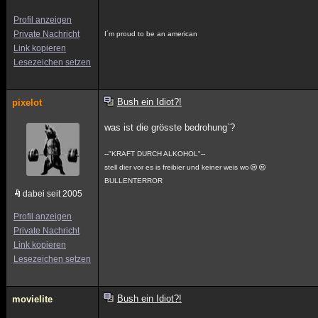
Profil anzeigen
Private Nachricht
I´m proud to be an american
Link kopieren
Lesezeichen setzen
Bush ein Idiot?!
pixelot
was ist die grösste bedrohung`?
--"KRAFT DURCH ALKOHOL"--
stell dier vor es is freibier und keiner weis wo
BULLENTERROR
dabei seit 2005
Profil anzeigen
Private Nachricht
Link kopieren
Lesezeichen setzen
Bush ein Idiot?!
movielite