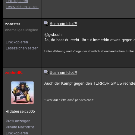
Link kopieren
Lesezeichen setzen
Bush ein Idiot?!
zoraster
ehemaliges Mitglied
@gwbush
Ja, da hast du recht. Ihr tut immerhin etwas gegen 
Link kopieren
Lesezeichen setzen
Unter Wahrung und Pflege der christlich abendländischen Kultu
Bush ein Idiot?!
zaphodB.
Auch der Kampf gegen den TERRORISMUS rechtferti
"C'est dur d'être aimé par des cons"
dabei seit 2005
Profil anzeigen
Private Nachricht
Link kopieren