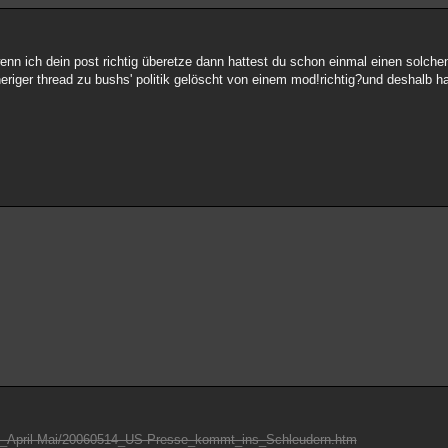
 ich dein post richtig überetze dann hattest du schon einmal einen solchen 
eriger thread zu bushs' politik gelöscht von einem mod!richtig?und deshalb h
006_April-Mai/20060514_US-Presse_kommt_ins_Schleudern.htm