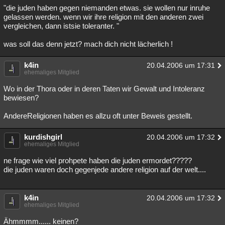
"die juden haben gegen niemanden etwas. sie wollen nur inruhe
gelassen werden. wenn wir ihre religion mit den anderen zwei
vergleichen, dann istsie toleranter. "
was soll das denn jetzt? mach dich nicht lächerlich !
k4in
20.04.2006 um 17:31
ehemaliges Mitglied
Wo in der Thora oder in deren Taten wir Gewalt und Intoleranz
bewiesen?
AndereReligionen haben es allzu oft unter Beweis gestellt.
kurdishgirl
20.04.2006 um 17:32
ehemaliges Mitglied
ne frage wie viel prohpete haben die juden ermordet?????
die juden waren doch gegenjede andere religion auf der welt....
k4in
20.04.2006 um 17:32
ehemaliges Mitglied
Ähmmmm...... keinen?