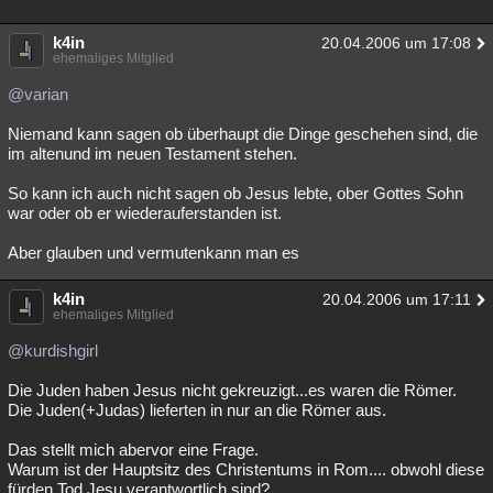
Besucht
Teilgenommen
Alle
Neue
Geschlossen
k4in
20.04.2006 um 17:08
ehemaliges Mitglied
Lesenswert
Schlüsselwörter
@varian
Niemand kann sagen ob überhaupt die Dinge geschehen sind, die
im altenund im neuen Testament stehen.
So kann ich auch nicht sagen ob Jesus lebte, ober Gottes Sohn
war oder ob er wiederauferstanden ist.
Aber glauben und vermutenkann man es
k4in
20.04.2006 um 17:11
ehemaliges Mitglied
@kurdishgirl
Die Juden haben Jesus nicht gekreuzigt...es waren die Römer.
Die Juden(+Judas) lieferten in nur an die Römer aus.
Das stellt mich abervor eine Frage.
Warum ist der Hauptsitz des Christentums in Rom.... obwohl diese
fürden Tod Jesu verantwortlich sind?