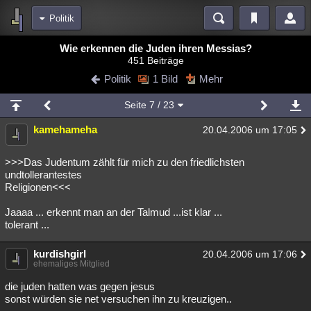
Politik
Bereiche
Wie erkennen die Juden ihren Messias?
451 Beiträge
Echtzeit
Diskussionen
Blogs
Videos
Statistiken
Politik
1 Bild
Mehr
Chat
Wiki
Neuigkeiten
2
Seite
7
/ 23
meine Rubriken
kamehameha
20.04.2006 um 17:05
Menschen
Wissenschaft
Politik
Mystery
Kriminalfälle
Spiritualität
Verschwörungen
Technologie
Ufologie
>>>Das Judentum zählt für mich zu den friedlichsten
undtollerantestes
Religionen<<<
Natur
Umfragen
Unterhaltung
weitere Rubriken
Jaaaa ... erkennt man an der Talmud ...ist klar ...
tolerant ...
Philosophie
Träume
Orte
Esoterik
Literatur
kurdishgirl
20.04.2006 um 17:06
Astronomie
Helpdesk
Gruppen
Gaming
Filme
ehemaliges Mitglied
Musik
Clash
Verbesserungen
Allmystery
English
die juden hatten was gegen jesus
sonst würden sie net versuchen ihn zu kreuzigen..
Übersichten