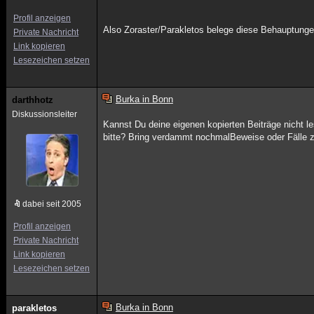
Profil anzeigen
Also Zoraster/Parakletos belege diese Behauptunge
Private Nachricht
Link kopieren
Lesezeichen setzen
Burka in Bonn
darthhotz
Diskussionsleiter
Kannst Du deine eigenen kopierten Beiträge nicht l
bitte? Bring verdammt nochmalBeweise oder Fälle z
dabei seit 2005
Profil anzeigen
Private Nachricht
Link kopieren
Lesezeichen setzen
Burka in Bonn
parakletos