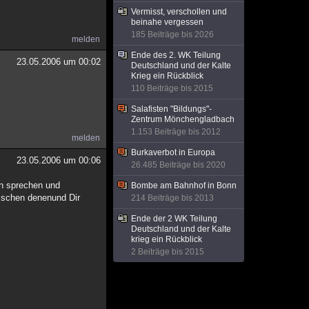
Vermisst, verschollen und
beinahe vergessen
185 Beiträge bis 2026
melden
Ende des 2. WK Teilung
23.05.2006 um 00:02
Deutschland und der Kalte
Krieg ein Rückblick
110 Beiträge bis 2015
Salafisten "Bildungs"-
Zentrum Mönchengladbach
1.153 Beiträge bis 2012
melden
Burkaverbot in Europa
23.05.2006 um 00:06
26.485 Beiträge bis 2020
n sprechen und
Bombe am Bahnhof in Bonn
ischen denenund Dir
214 Beiträge bis 2013
Ende der 2 WK Teilung
Deutschland und der Kalte
krieg ein Rückblick
2 Beiträge bis 2015