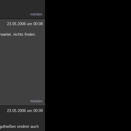
melden
23.05.2006 um 00:08
wartet, nichts finden.
melden
23.05.2006 um 00:09
gutheißen sindmir auch