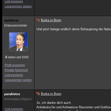
Link kopieren
Lesezeichen setzen
Burka in Bonn
darthhotz
Diskussionsleiter
Und jetzt belege endlich deine Behauptung die Natio
dabei seit 2005
Profil anzeigen
Private Nachricht
Link kopieren
Lesezeichen setzen
Burka in Bonn
parakletos
ehemaliges Mitglied
Jo, ich danke dich auch.
Antideutsche und Antiweisse Rassisten und Gottlos
Link kopieren