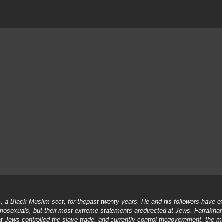
m, a Black Muslim sect, for thepast twenty years. He and his followers have 
omosexuals, but their most extreme statements aredirected at Jews. Farrakhan
at Jews controlled the slave trade, and currently control thegovernment, the 