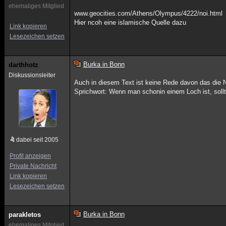
ehemaliges Mitglied
www.geocities.com/Athens/Olympus/4222/noi.html
Hier ncoh eine islamische Quelle dazu
Link kopieren
Lesezeichen setzen
Burka in Bonn
darthhotz
Diskussionsleiter
Auch in diesem Text ist keine Rede davon das die N
Sprichwort: Wenn man schonin einem Loch ist, soll
dabei seit 2005
Profil anzeigen
Private Nachricht
Link kopieren
Lesezeichen setzen
Burka in Bonn
parakletos
ehemaliges Mitglied