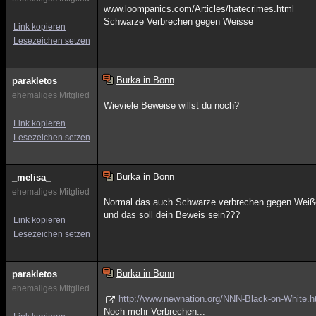
www.loompanics.com/Articles/hatecrimes.html
Schwarze Verbrechen gegen Weisse
Link kopieren
Lesezeichen setzen
Burka in Bonn
parakletos
ehemaliges Mitglied
Wieviele Beweise willst du noch?
Link kopieren
Lesezeichen setzen
Burka in Bonn
_melisa_
ehemaliges Mitglied
Normal das auch Schwarze verbrechen gegen Weiße 
und das soll dein Beweis sein???
Link kopieren
Lesezeichen setzen
Burka in Bonn
parakletos
ehemaliges Mitglied
http://www.newnation.org/NNN-Black-on-White.h
Noch mehr Verbrechen...