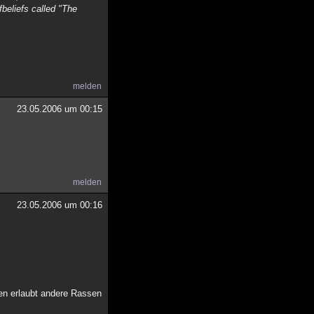
fbeliefs called "The
melden
23.05.2006 um 00:15
melden
23.05.2006 um 00:16
sen erlaubt andere Rassen