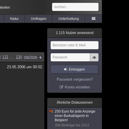
keiten
Natur
Umfragen
Unterhaltung
1
.
1
1
5
Nutzer anwesend
3
131
...
134
nächste
23.05.2006 um 00:02
Einloggen
Passwort vergessen?
Konto erstellen
Ähnliche Diskussionen
250 Euro für jede Anzeige
einer Burkaträgerin in
Belgien!
308 Beiträge bis 2012