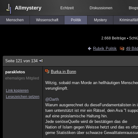
Allmystery
Echtzeit
Diskussionen
Blog
Menschen
Wissenschaft
Politik
Mystery
Kriminalfäl
2.668 Beiträge
▪ Schl
Rubrik Politik
49 Bil
Seite 121 von 134
Burka in Bonn
parakletos
ehemaliges Mitglied
Witzig, sobald man Morde an hellhäutigen Menschen
verunglimpft.
Link kopieren
Lesezeichen setzen
@Darth
Warum ausgerechnet du dieseFundamentalisten in i
tuen unterstützt ist mir ein Rätsel, dein Ava “I sup
auf eine proislamische Haltung hin.
Jede seriöseQuelle wird dir bestätigen das die
Nation of Islam gegen Weisse hetzt und das es oftz
gerne Statistiken über schwarze Gewalttatenrauss