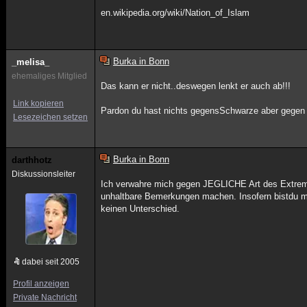
en.wikipedia.org/wiki/Nation_of_Islam
Burka in Bonn
_melisa_
ehemaliges Mitglied
Das kann er nicht..deswegen lenkt er auch ab!!!
Link kopieren
Pardon du hast nichts gegensSchwarze aber gegen mo
Lesezeichen setzen
Burka in Bonn
darthhotz
Diskussionsleiter
Ich verwahre mich gegen JEGLICHE Art des Extre
unhaltbare Bemerkungen machen. Insofern bistdu m
keinen Unterschied.
dabei seit 2005
Profil anzeigen
Private Nachricht