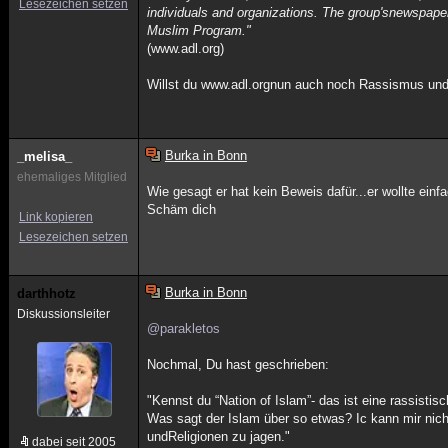
Lesezeichen setzen
individuals and organizations. The group'snewspaper 
Muslim Program."
(www.adl.org)
Willst du www.adl.orgnun auch noch Rassismus und 
Burka in Bonn
_melisa_
ehemaliges Mitglied
Wie gesagt er hat kein Beweis dafür...er wollte ein
Schäm dich
Link kopieren
Lesezeichen setzen
Burka in Bonn
darthhotz
Diskussionsleiter
@parakletos
Nochmal, Du hast geschrieben:
"Kennst du “Nation of Islam”- das ist eine rassist
Was sagt der Islam über so etwas? Ic kann mir nich
undReligionen zu jagen."
dabei seit 2005