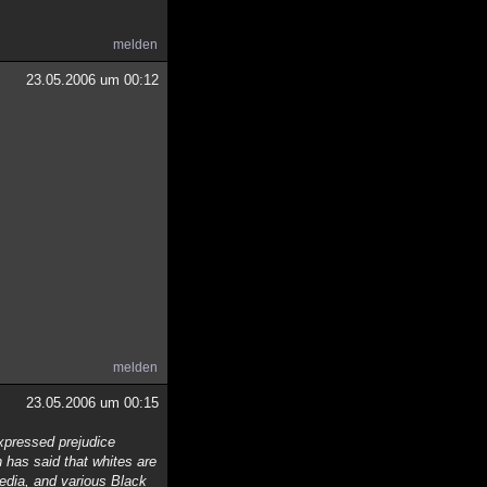
melden
23.05.2006 um 00:12
melden
23.05.2006 um 00:15
expressed prejudice
 has said that whites are
media, and various Black