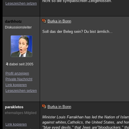
nicht so die sympatischten Zeitgenossen.
Lesezeichen setzen
Burka in Bonn
darthhotz
Diskussionsleiter
Soll das der Beleg sein? Du bist ärmlich...
dabei seit 2005
Profil anzeigen
Private Nachricht
Link kopieren
Lesezeichen setzen
Burka in Bonn
parakletos
ehemaliges Mitglied
Minister Louis Farrakhan has led the Nation of Isla
against whites,Catholics, the United States, and h
Link kopieren
"blue eyed devils," that Jews are"bloodsuckers," th