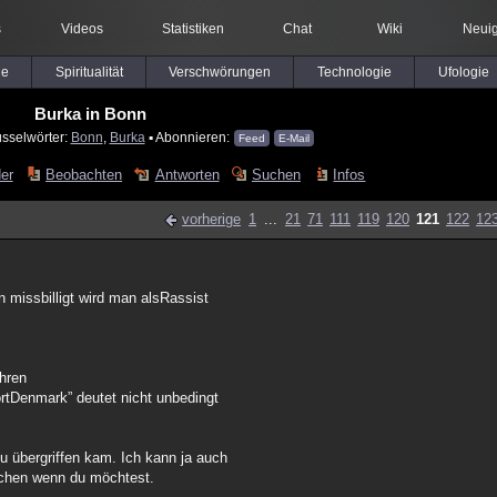
s
Videos
Statistiken
Chat
Wiki
Neuig
le
Spiritualität
Verschwörungen
Technologie
Ufologie
Burka in Bonn
üsselwörter:
Bonn
,
Burka
▪ Abonnieren:
Feed
E-Mail
der
Beobachten
Antworten
Suchen
Infos
vorherige
1
...
21
71
111
119
120
121
122
12
 missbilligt wird man alsRassist
hren
portDenmark” deutet nicht unbedingt
u übergriffen kam. Ich kann ja auch
uchen wenn du möchtest.