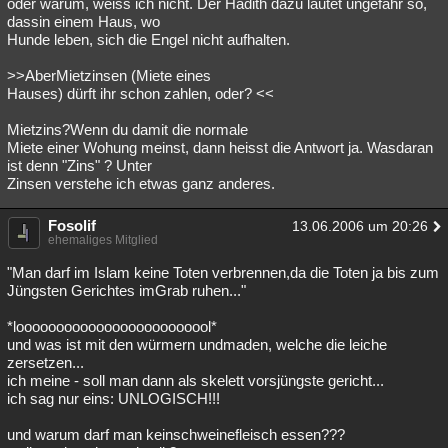
oder warum, weiss ich nicht. Der Hadith dazu lautet ungefähr so,
dassin einem Haus, wo
Besucht
Teilgenommen
Alle
Neue
Geschlossen
Hunde leben, sich die Engel nicht aufhalten.
Lesenswert
Schlüsselwörter
>>AberMietzinsen (Miete eines
Hauses) dürft ihr schon zahlen, oder? <<
Mietzins?Wenn du damit die normale
Miete einer Wohung meinst, dann heisst die Antwort ja. Wasdaran
ist denn "Zins" ? Unter
Zinsen verstehe ich etwas ganz anderes.
Fosolif
13.06.2006 um 20:26
ehemaliges Mitglied
"Man darf im Islam keine Toten verbrennen,da die Toten ja bis zum
Jüngsten Gerichtes imGrab ruhen..."
*looooooooooooooooooooooool*
und was ist mit den würmern undmaden, welche die leiche
zersetzen...
ich meine - soll man dann als skelett vorsjüngste gericht...
ich sag nur eins: UNLOGISCH!!!
und warum darf man keinschweinefleisch essen???