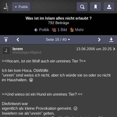
Politik
Bereiche
Was ist im Islam alles nicht erlaubt ?
792 Beiträge
Echtzeit
Diskussionen
Blogs
Videos
Statistiken
Politik
1 Bild
Mehr
Chat
Wiki
Neuigkeiten
2
Seite
15
/ 40
meine Rubriken
lerem
13.06.2006 um 20:25
Menschen
Wissenschaft
Politik
Mystery
Kriminalfälle
ehemaliges Mitglied
Spiritualität
Verschwörungen
Technologie
Ufologie
>>Hocam, ist ein Wolf auch ein unreines Tier ?<<
Ich bin kein Hoca. ObWölfe
Natur
Umfragen
Unterhaltung
"unrein" sind weiss ich nicht, aber ich würde sie so oder so nicht
weitere Rubriken
im Haushalten.
Philosophie
Träume
Orte
Esoterik
Literatur
>>Und wieso ist ein Hund ein unreines Tier? <<
Astronomie
Helpdesk
Gruppen
Gaming
Filme
DieAntwort war
Musik
Clash
Verbesserungen
Allmystery
English
eigentlich als kleine Provokation gemeint.
Inwiefern sie als"unrein" gelten,
Übersichten