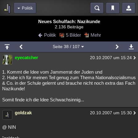
Politik
Bereiche
Neues Schulfach: Nazikunde
2.136 Beiträge
Echtzeit
Diskussionen
Blogs
Videos
Statistiken
Politik
5 Bilder
Mehr
Chat
Wiki
Neuigkeiten
2
Seite
38
/ 107
meine Rubriken
eyecatcher
20.10.2007 um 15:24
Menschen
Wissenschaft
Politik
Mystery
Kriminalfälle
Spiritualität
Verschwörungen
Technologie
Ufologie
1. Kommt die Idee vom Jammerrat der Juden und
2. Habe ich für meinen Teil genug zum Thema Nationalsozialismus
& Co. in der Schule gelernt und brauche nicht noch extra das Fach
Natur
Umfragen
Unterhaltung
Nazikunde!
weitere Rubriken
Somit finde ich die Idee Schwachsinnig...
Philosophie
Träume
Orte
Esoterik
Literatur
goldzak
20.10.2007 um 15:30
Astronomie
Helpdesk
Gruppen
Gaming
Filme
Musik
Clash
Verbesserungen
Allmystery
English
@ NIN
Übersichten