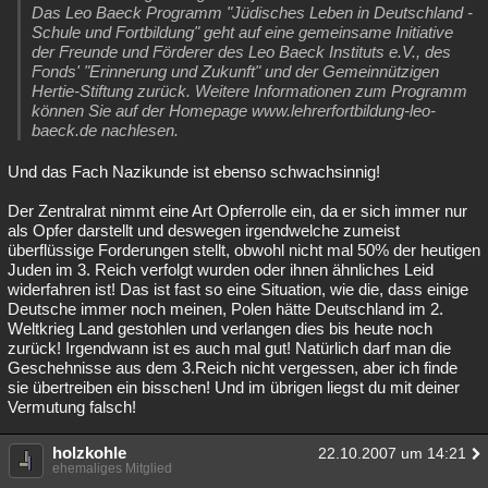
Das Leo Baeck Programm "Jüdisches Leben in Deutschland -
Schule und Fortbildung" geht auf eine gemeinsame Initiative
der Freunde und Förderer des Leo Baeck Instituts e.V., des
Fonds' "Erinnerung und Zukunft" und der Gemeinnützigen
Hertie-Stiftung zurück. Weitere Informationen zum Programm
können Sie auf der Homepage www.lehrerfortbildung-leo-
baeck.de nachlesen.
Und das Fach Nazikunde ist ebenso schwachsinnig!
Der Zentralrat nimmt eine Art Opferrolle ein, da er sich immer nur
als Opfer darstellt und deswegen irgendwelche zumeist
überflüssige Forderungen stellt, obwohl nicht mal 50% der heutigen
Juden im 3. Reich verfolgt wurden oder ihnen ähnliches Leid
widerfahren ist! Das ist fast so eine Situation, wie die, dass einige
Deutsche immer noch meinen, Polen hätte Deutschland im 2.
Weltkrieg Land gestohlen und verlangen dies bis heute noch
zurück! Irgendwann ist es auch mal gut! Natürlich darf man die
Geschehnisse aus dem 3.Reich nicht vergessen, aber ich finde
sie übertreiben ein bisschen! Und im übrigen liegst du mit deiner
Vermutung falsch!
holzkohle
22.10.2007 um 14:21
ehemaliges Mitglied