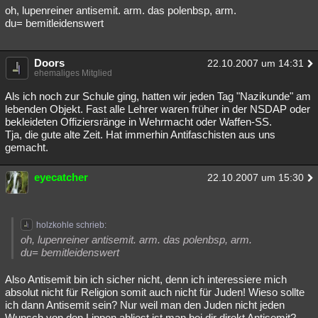
oh, lupenreiner antisemit. arm. das polenbsp, arm.
du= bemitleidenswert
Doors
22.10.2007 um 14:31
ehemaliges Mitglied
Als ich noch zur Schule ging, hatten wir jeden Tag "Nazikunde" am
lebenden Objekt. Fast alle Lehrer waren früher in der NSDAP oder
bekleideten Offiziersränge in Wehrmacht oder Waffen-SS.
Tja, die gute alte Zeit. Hat immerhin Antifaschisten aus uns
gemacht.
eyecatcher
22.10.2007 um 15:30
holzkohle schrieb:
oh, lupenreiner antisemit. arm. das polenbsp, arm.
du= bemitleidenswert
Also Antisemit bin ich sicher nicht, denn ich interessiere mich
absolut nicht für Religion somit auch nicht für Juden! Wieso sollte
ich dann Antisemit sein? Nur weil man den Juden nicht jeden
Wunsch von den Lippen abliest ist man bei dir direkt Antisemit?