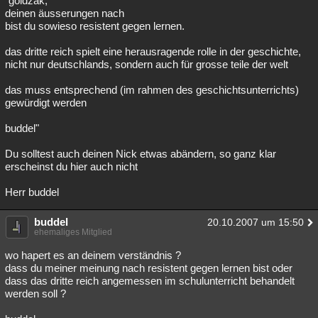
"goldzak,
deinen äusserungen nach
Besucht
Teilgenommen
Alle
Neue
Geschlossen
bist du sowieso resistent gegen lernen.
Lesenswert
Schlüsselwörter
das dritte reich spielt eine herausragende rolle in der geschichte,
nicht nur deutschlands, sondern auch für grosse teile der welt
das muss entsprechend (im rahmen des geschichtsunterrichts)
gewürdigt werden
buddel"
Du solltest auch deinen Nick etwas abändern, so ganz klar
erscheinst du hier auch nicht
Herr buddel
buddel
20.10.2007 um 15:50
ehemaliges Mitglied
wo hapert es an deinem verständnis ?
dass du meiner meinung nach resistent gegen lernen bist oder
dass das dritte reich angemessen im schulunterricht behandelt
werden soll ?