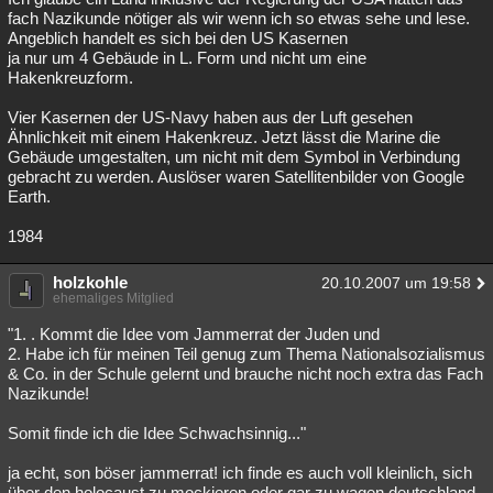
fach Nazikunde nötiger als wir wenn ich so etwas sehe und lese.
Angeblich handelt es sich bei den US Kasernen
ja nur um 4 Gebäude in L. Form und nicht um eine
Hakenkreuzform.
Vier Kasernen der US-Navy haben aus der Luft gesehen
Ähnlichkeit mit einem Hakenkreuz. Jetzt lässt die Marine die
Gebäude umgestalten, um nicht mit dem Symbol in Verbindung
gebracht zu werden. Auslöser waren Satellitenbilder von Google
Earth.
1984
holzkohle
20.10.2007 um 19:58
ehemaliges Mitglied
"1. . Kommt die Idee vom Jammerrat der Juden und
2. Habe ich für meinen Teil genug zum Thema Nationalsozialismus
& Co. in der Schule gelernt und brauche nicht noch extra das Fach
Nazikunde!
Somit finde ich die Idee Schwachsinnig..."
ja echt, son böser jammerrat! ich finde es auch voll kleinlich, sich
über den holocaust zu mockieren oder gar zu wagen deutschland