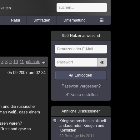
keiten
Natur
Umfragen
Unterhaltung
9
5
0
Nutzer anwesend
7
8
9
10
11
nächste
05.09.2007 um 02:34
Einloggen
Passwort vergessen?
Konto erstellen
n und die russische
Ähnliche Diskussionen
l man weiß, dass einem
Kriegsverbrechen in aktuell
wesen wären?
andauernden Kriegen und
e Russland gewiss
Konflikten
32 Beiträge bis 2011