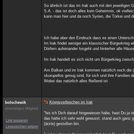
So ähnlich ist das im Irak auch mit den jeweiligen
S.A. - das ist doch alles kein Geheimnis, ok vielleic
kann man hier und da noch Syrien, die Türkei und
Ich habe aber den Eindruck dass es einen Unterschi
Im Irak findet weniger ein klassischer Bürgerkrieg w
Dörfern aufeinander losgeht und hinterher alle Häu
Im Irak handelt es sich nicht um Bürgerkrieg zwisc
Am Balkan und im Irak kommen natürlich noch die g
skurupellos genug sind, für sich und ihre Familien
Wobei das natürlich alles fließend ist
Kriegsverbrechen im Irak
bolschewik
ehemaliges Mitglied
"bis ich Dich darauf hingewiesen habe, hast Du ja n
das hatte ich sehr wohl gewusst. stand auch ganz gr
Link kopieren
(ärzte) gestoßen bin.
Lesezeichen setzen