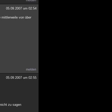
melden
05.09.2007 um 02:54
mittlerweile von über
melden
05.09.2007 um 02:55
nicht zu sagen