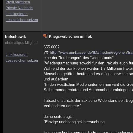
Profil anzeigen
Private Nachricht
Link kopieren
Lesezeichen setzen
Kriegsverbrechen im Irak
bolschewik
ehemaliges Mitglied
655.000?
http://www.uni-kassel.de/fb5/frieden/regionen/Ir
Link kopieren
eine der "forderungen" des "widerstands":
Lesezeichen setzen
"Wiedergutmachung sowohl für den Irak als auch für 
Während der Sanktionen wurden 1,7 Millionen Iraker 
Menschen getötet, heute sind es möglicherweise sch
und außerdem
"In den westlichen Medienunternehmen wird die Gewal
Selbstmordattentaten und Autobomben umbringen. W
Tatsache ist, daß der irakische Widerstand seit Be
Verbündeten richtete."
deine seite sagt:
"Einzige unabhängigeUntersuchung
Hochgerechnet kommen die Forscher auf landesweit 