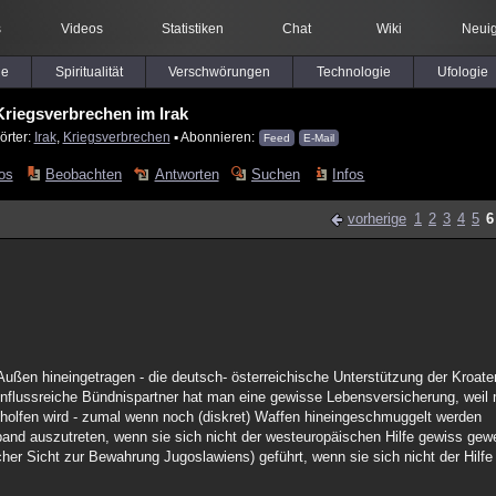
s
Videos
Statistiken
Chat
Wiki
Neuig
le
Spiritualität
Verschwörungen
Technologie
Ufologie
Kriegsverbrechen im Irak
örter:
Irak
,
Kriegsverbrechen
▪ Abonnieren:
Feed
E-Mail
os
Beobachten
Antworten
Suchen
Infos
vorherige
1
2
3
4
5
6
ußen hineingetragen - die deutsch- österreichische Unterstützung der Kroate
influssreiche Bündnispartner hat man eine gewisse Lebensversicherung, wei
eholfen wird - zumal wenn noch (diskret) Waffen hineingeschmuggelt werden
and auszutreten, wenn sie sich nicht der westeuropäischen Hilfe gewiss ge
cher Sicht zur Bewahrung Jugoslawiens) geführt, wenn sie sich nicht der Hilf