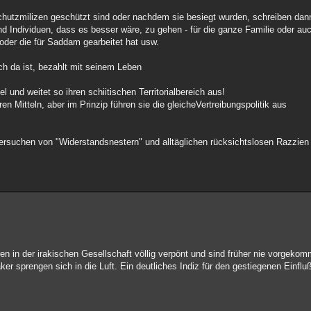
Schutzmilizen geschützt sind oder nachdem sie besiegt wurden, schreiben dann
 Individuen, dass es besser wäre, zu gehen - für die ganze Familie oder auch
 oder die für Saddam gearbeitet hat usw.
h da ist, bezahlt mit seinem Leben
tel und weitet so ihren schiitischen Territorialbereich aus!
n Mitteln, aber im Prinzip führen sie die gleicheVertreibungspolitik aus
rsuchen von "Widerstandsnestern" und alltäglichen rücksichtslosen Razzien 
n in der irakischen Gesellschaft völlig verpönt und sind früher nie vorgekomm
r sprengen sich in die Luft. Ein deutliches Indiz für den gestiegenen Einfluß