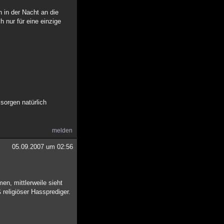
 in der Nacht an die
 nur für eine einzige
sorgen natürlich
melden
05.09.2007 um 02:56
en, mittlerweile sieht
 religiöser Hassprediger.