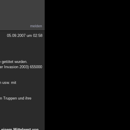
melden
05.09.2007 um 02:58
e getötet wurden.
der Invasion 2003) 655000
n usw. mit
en Truppen und ihre
 einem Mittelwert von