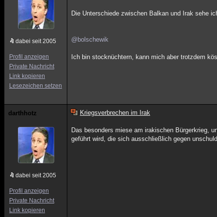
Die Unterschiede zwischen Balkan und Irak sehe i
@bolschewik
dabei seit 2005
Profil anzeigen
Ich bin stocknüchtern, kann mich aber trotzdem köst
Private Nachricht
Link kopieren
Lesezeichen setzen
Kriegsverbrechen im Irak
darthhotz
Das besonders miese am irakischen Bürgerkrieg, und 
geführt wird, die sich ausschließlich gegen unschuldi
dabei seit 2005
Profil anzeigen
Private Nachricht
Link kopieren