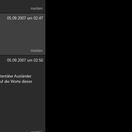
melden
05.09.2007 um 02:47
melden
05.09.2007 um 02:50
ttentäter Ausländer.
uf die Worte dieser