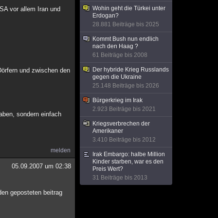
Wohin geht die Türkei unter
SA vor allem Iran und
Erdogan?
28.881 Beiträge bis 2025
Kommt Bush nun endlich
nach den Haag ?
61 Beiträge bis 2008
Der hybride Krieg Russlands
n Dörfern und zwischen den
gegen die Ukraine
25.148 Beiträge bis 2026
Bürgerkrieg im Irak
2.923 Beiträge bis 2021
aben, sondern einfach
Kriegsverbrechen der
Amerikaner
3.410 Beiträge bis 2012
melden
Irak Embargo: halbe Million
Kinder starben, war es den
05.09.2007 um 02:38
Preis Wert?
31 Beiträge bis 2013
den geposteten beitrag