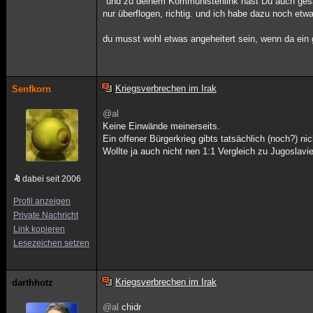
"und zu deinem Kommunistenlink hast Du auch gesagt
nur überflogen, richtig. und ich habe dazu noch et
du musst wohl etwas angeheitert sein, wenn da ein 
Kriegsverbrechen im Irak
Senfkorn
@al
Keine Einwände meinerseits.
Ein offener Bürgerkrieg gibts tatsächlich (noch?) nic
Wollte ja auch nicht nen 1:1 Vergleich zu Jugoslavie
dabei seit 2006
Profil anzeigen
Private Nachricht
Link kopieren
Lesezeichen setzen
Kriegsverbrechen im Irak
darthhotz
@al
chidr