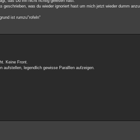
, das Du ihn nicht richtig gelesen hast."
was geschrieben, was du wieder ignoriert hast um mich jetzt wieder dumm anz
grund ist rumzu"rofeln"
ht. Keine Front.
n aufstellen, legendlich gewisse Paralllen aufzeigen.