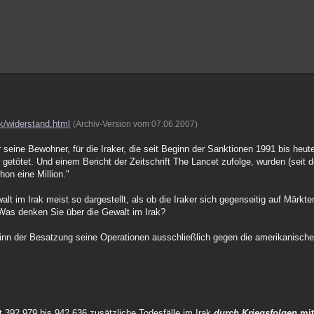
ak/widerstand.html
(Archiv-Version vom 07.06.2007)
seine Bewohner, für die Iraker, die seit Beginn der Sanktionen 1991 bis heut
getötet. Und einem Bericht der Zeitschrift The Lancet zufolge, wurden (seit 
on eine Million."
t im Irak meist so dargestellt, als ob die Iraker sich gegenseitig auf Märkte
as denken Sie über die Gewalt im Irak?
ginn der Besatzung seine Operationen ausschließlich gegen die amerikanisch
392.979 bis 942.636 zusätzliche Todesfälle im Irak
durch Kriegsfolgen
mit