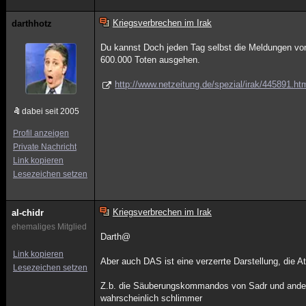
Kriegsverbrechen im Irak
darthhotz
Du kannst Doch jeden Tag selbst die Meldungen von 
600.000 Toten ausgehen.
http://www.netzeitung.de/spezial/irak/445891.ht
dabei seit 2005
Profil anzeigen
Private Nachricht
Link kopieren
Lesezeichen setzen
Kriegsverbrechen im Irak
al-chidr
ehemaliges Mitglied
Darth@
Link kopieren
Aber auch DAS ist eine verzerrte Darstellung, die 
Lesezeichen setzen
Z.b. die Säuberungskommandos von Sadr und ander
wahrscheinlich schlimmer