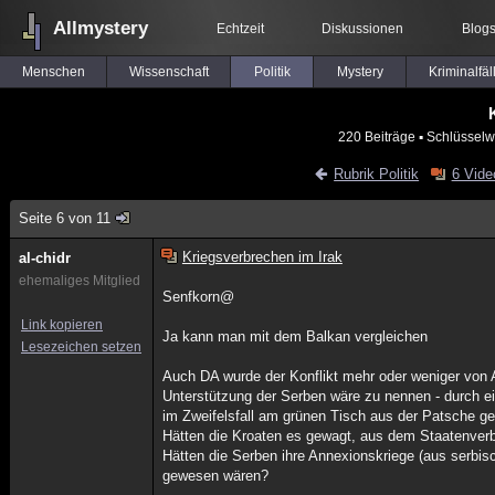
Allmystery
Echtzeit
Diskussionen
Blog
Menschen
Wissenschaft
Politik
Mystery
Kriminalfäl
220 Beiträge
▪ Schlüsselw
Rubrik Politik
6 Vide
Seite 6 von 11
Kriegsverbrechen im Irak
al-chidr
ehemaliges Mitglied
Senfkorn@
Link kopieren
Ja kann man mit dem Balkan vergleichen
Lesezeichen setzen
Auch DA wurde der Konflikt mehr oder weniger von A
Unterstützung der Serben wäre zu nennen - durch e
im Zweifelsfall am grünen Tisch aus der Patsche g
Hätten die Kroaten es gewagt, aus dem Staatenverb
Hätten die Serben ihre Annexionskriege (aus serbis
gewesen wären?