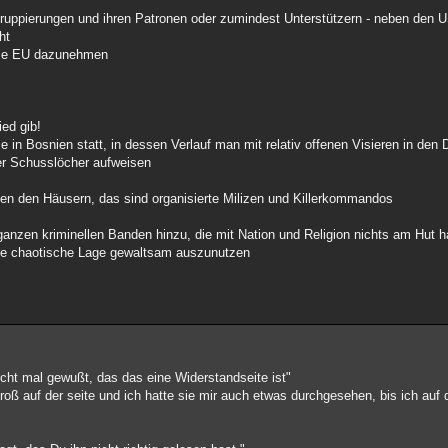
 Gruppierungen und ihren Patronen oder zumindest Unterstützern - neben den U
ht
 die EU dazunehmen
ed gib!
ie in Bosnien statt, in dessen Verlauf man mit relativ offenen Visieren in de
ser Schusslöcher aufweisen
hen den Häusern, das sind organisierte Milizen und Killerkommandos
anzen kriminellen Banden hinzu, die mit Nation und Religion nichts am Hut h
 die chaotische Lage gewaltsam auszunutzen
icht mal gewußt, das das eine Widerstandseite ist"
oß auf der seite und ich hatte sie mir auch etwas durchgesehen, bis ich auf 