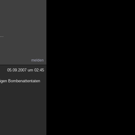
...
melden
05.09.2007 um 02:45
feigen Bombenattentaten